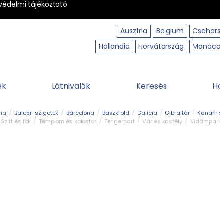
védelmi tájékoztató
Ausztria
Belgium
Csehor
Hollandia
Horvátország
Monac
ek
Látnivalók
Keresés
H
ria
Baleár-szigetek
Barcelona
Baszkföld
Galicia
Gibraltár
Kanári-
Szirt és fok
Templom és kolostor
Tengerpart
Vár és kastély
Vidámpar