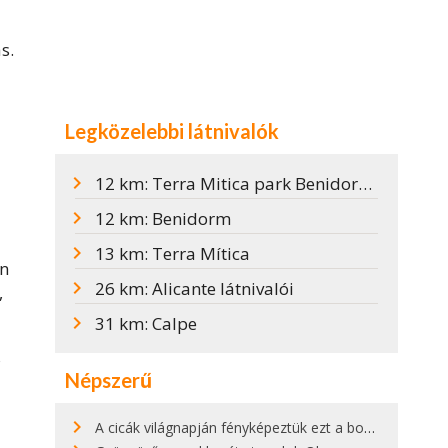
s.
Legközelebbi látnivalók
12 km: Terra Mitica park Benidorm-ban
12 km: Benidorm
13 km: Terra Mítica
an
26 km: Alicante látnivalói
,
31 km: Calpe
s
Népszerű
A cicák világnapján fényképeztük ezt a bokor alatt hűsölő cicát Kisorosziban