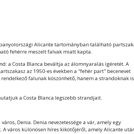
A spanyolországi Alicante tartományban található partsza
ható fehérre meszelt falvak miatt kapta.
nd: a Costa Blanca beváltja az álomnyaralás ígéretét. A
artszakasz az 1950-es években a "fehér part" becenevet
l rendelkező falunak köszönhető, hanem a strandoknak is
mutatjuk a Costa Blanca legszebb strandjait.
 város, Denia. Denia nevezetessége a vár, amely egy
város különösen híres kikötőjéről, amely Alicante utá