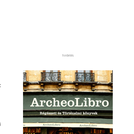
hirdetés
t
i