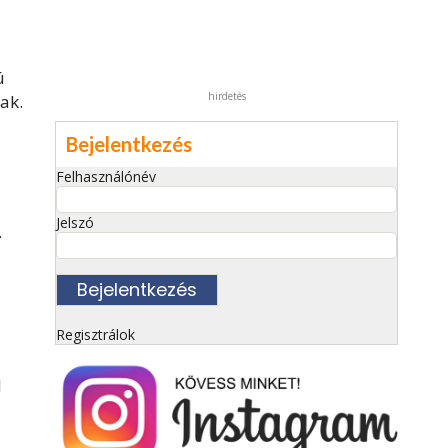
ú
hirdetés
ak.
Bejelentkezés
Felhasználónév
Jelszó
.
Regisztrálok
l