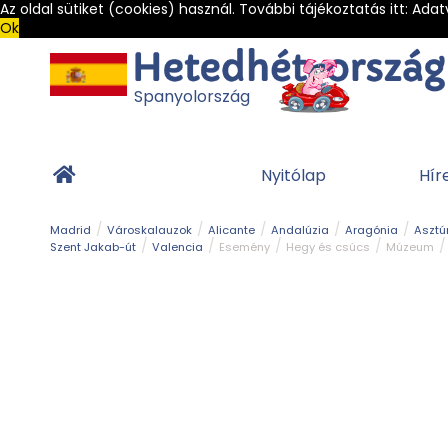
Az oldal sütiket (cookies) használ. További tájékoztatás itt:
Adat
Ok
Spanyolország
Nyitólap
Hír
Madrid
Városkalauzok
Alicante
Andalúzia
Aragónia
Asztú
Szent Jakab-út
Valencia
Esemény
Hegy és csúcs
Múzeum