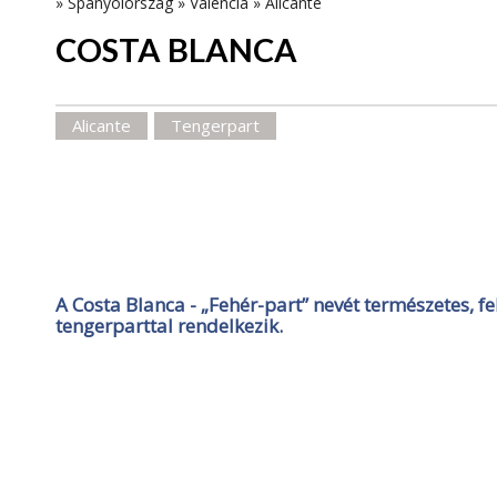
»
Spanyolország
»
Valencia
»
Alicante
COSTA BLANCA
Alicante
Tengerpart
A Costa Blanca - „Fehér-part” nevét természetes,
tengerparttal rendelkezik.