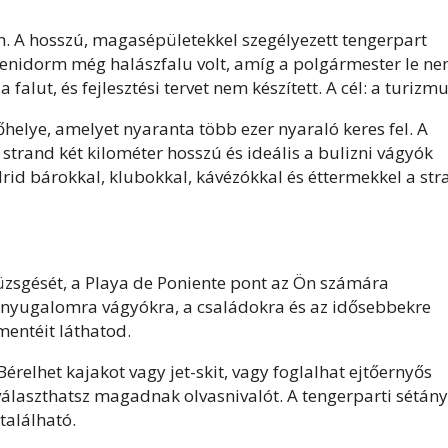
. A hosszú, magasépületekkel szegélyezett tengerpart
Benidorm még halászfalu volt, amíg a polgármester le n
 falut, és fejlesztési tervet nem készített. A cél: a turizmu
lye, amelyet nyaranta több ezer nyaraló keres fel. A
strand két kilométer hosszú és ideális a bulizni vágyók
rid bárokkal, klubokkal, kávézókkal és éttermekkel a str
üzsgését, a Playa de Poniente pont az Ön számára
a nyugalomra vágyókra, a családokra és az idősebbekre
entéit láthatod.
Bérelhet kajakot vagy jet-skit, vagy foglalhat ejtőernyős
 választhatsz magadnak olvasnivalót. A tengerparti sétány
található.