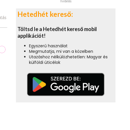
hirdetés
Hetedhét kereső:
tás
Töltsd le a Hetedhét kereső mobil
applikációt!
Egyszerű használat
Megmutatja, mi van a közelben
Utazáshoz nélkülözhetetlen: Magyar és
külföldi úticélok