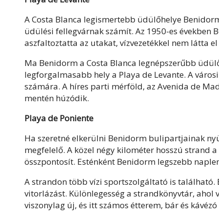
A Costa Blanca legismertebb üdülőhelye Benidorm
üdülési fellegvárnak számít. Az 1950-es években 
aszfaltoztatta az utakat, vízvezetékkel nem látta el a
Ma Benidorm a Costa Blanca legnépszerűbb üdülőhe
legforgalmasabb hely a Playa de Levante. A városi 
számára. A híres parti mérföld, az Avenida de Mad
mentén húzódik.
Playa de Poniente
Ha szeretné elkerülni Benidorm bulipartjainak ny
megfelelő. A közel négy kilométer hosszú strand 
összpontosít. Esténként Benidorm legszebb naplem
A strandon több vízi sportszolgáltató is található. 
vitorlázást. Különlegesség a strandkönyvtár, ahol
viszonylag új, és itt számos étterem, bár és kávézó 