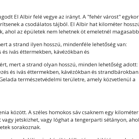
dt El Albir felé vegye az irányt. A "fehér várost" egykor
erítsenek a csodálatos tájból. El Albir hat kilométer hossz
ik, ahol az épületek nem lehetnek öt emeletnél magasabb
ert a strand ilyen hosszú, mindenféle lehetőség van:
 és ivás éttermekben, kávézókban és
ért, mert a strand olyan hosszú, minden lehetőség adott:
ezés és ivás éttermekben, kávézókban és strandbárokban
 Gelada természetvédelmi területre, amely közvetlenül a
enia között. A széles homokos sáv csaknem egy kilométer
t vagy jetskizhet, vagy lóghat a tengerparti sétányon, aho
letek sorakoznak.