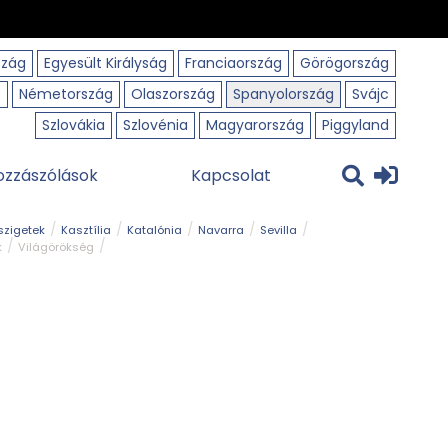
szág
Egyesült Királyság
Franciaország
Görögország
o
Németország
Olaszország
Spanyolország
Svájc
Szlovákia
Szlovénia
Magyarország
Piggyland
ozzászólások
Kapcsolat
szigetek
Kasztília
Katalónia
Navarra
Sevilla
k
Világörökség