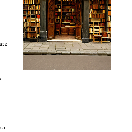
kasz
,
n a