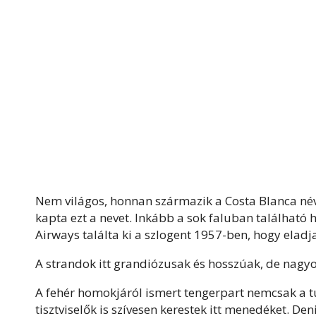
Nem világos, honnan származik a Costa Blanca név
kapta ezt a nevet. Inkább a sok faluban található h
Airways találta ki a szlogent 1957-ben, hogy eladj
A strandok itt grandiózusak és hosszúak, de nagyon
A fehér homokjáról ismert tengerpart nemcsak a tu
tisztviselők is szívesen kerestek itt menedéket. D