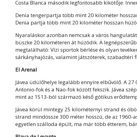
Costa Blanca második legfontosabb kikötője. Inne
Denia tengerpartja több mint 20 kilométer hossza
Denia partja több mint 20 kilométer hosszan húzó
Nyaraláskor azonban nemcsak a város hangulatát é
büszke 20 kilométeren át húzódik. A legnépszerűb
megtalálható: Vízi sportok bérlése és olyan tevéken
sárkányhajózás, valamint játszóterek, szabadtéri 
El Arenal
Jávea üdülőhelye legalább ennyire elbűvölő. A 27 
Antonio-fok és a Nao-fok között fekszik. Jávea szép
mint az 1513-ból származó késő gótikus erődtemp
Jávea körül mintegy 25 kilométernyi strand és öbö
strand mindössze 300 méter hosszú, de az 1960-as é
egyetlen szálloda épült, ma már több étterem, bár 
Playa de Levante