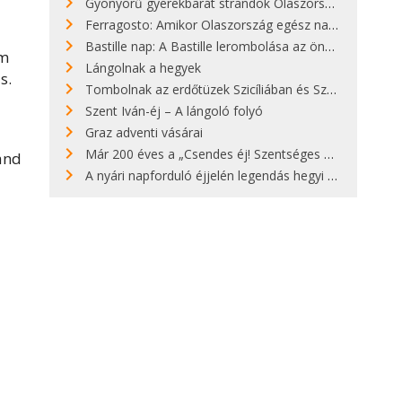
Gyönyörű gyerekbarát strandok Olaszországban - megmutatjuk a 15 legjobbat
Ferragosto: Amikor Olaszország egész nap nyaral
Bastille nap: A Bastille lerombolása az önkényuralom végét jelentette
em
Lángolnak a hegyek
s.
Tombolnak az erdőtüzek Szicíliában és Szardínián
Szent Iván-éj – A lángoló folyó
Graz adventi vásárai
Már 200 éves a „Csendes éj! Szentséges éj!”
and
A nyári napforduló éjjelén legendás hegyi tüzek világítják meg Zugspitzét