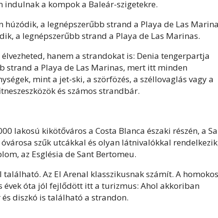
n indulnak a kompok a Baleár-szigetekre.
n húzódik, a legnépszerűbb strand a Playa de Las Marina
dik, a legnépszerűbb strand a Playa de Las Marinas.
lvezheted, hanem a strandokat is: Denia tengerpartja
b strand a Playa de Las Marinas, mert itt minden
ységek, mint a jet-ski, a szörfözés, a széllovaglás vagy a
fitneszeszközök és számos strandbár.
000 lakosú kikötőváros a Costa Blanca északi részén, a S
 óvárosa szűk utcákkal és olyan látnivalókkal rendelkezik
lom, az Església de Sant Bertomeu.
l található. Az El Arenal klasszikusnak számít. A homoko
vek óta jól fejlődött itt a turizmus: Ahol akkoriban
és diszkó is található a strandon.