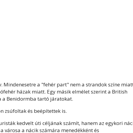
. Mindenesetre a "fehér part" nem a strandok színe miat
ófehér házak miatt. Egy másik elmélet szerint a British
a a Benidormba tartó járatokat.
 zsúfoltak és beépítettek is.
risták kedvelt úti céljának számít, hanem az egykori nác
enia városa a nácik számára menedékként és