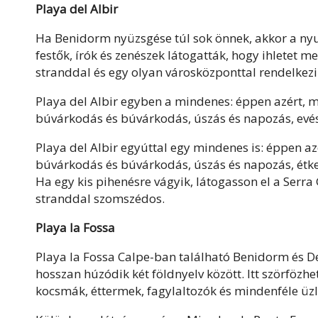
Playa del Albir
Ha Benidorm nyüzsgése túl sok önnek, akkor a nyugo
festők, írók és zenészek látogatták, hogy ihletet m
stranddal és egy olyan városközponttal rendelkez
Playa del Albir egyben a mindenes: éppen azért, m
búvárkodás és búvárkodás, úszás és napozás, evés
Playa del Albir egyúttal egy mindenes is: éppen az
búvárkodás és búvárkodás, úszás és napozás, étk
Ha egy kis pihenésre vágyik, látogasson el a Serra
stranddal szomszédos.
Playa la Fossa
Playa la Fossa Calpe-ban található Benidorm és D
hosszan húzódik két földnyelv között. Itt szörfözhe
kocsmák, éttermek, fagylaltozók és mindenféle üz