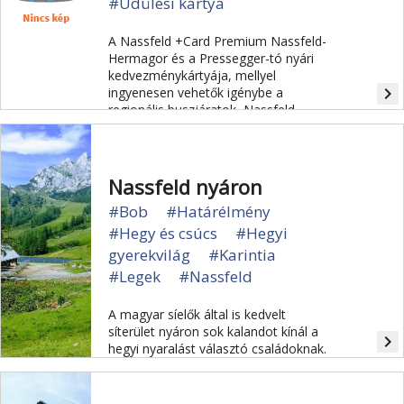
#Üdülési kártya
A Nassfeld +Card Premium Nassfeld-
Hermagor és a Pressegger-tó nyári
kedvezménykártyája, mellyel
navigate_next
ingyenesen vehetők igénybe a
regionális buszjáratok, Nassfeld
nyáron is üzemelő felvonói, a
Pressegger-tó strandjai.
Nassfeld nyáron
#Bob
#Határélmény
#Hegy és csúcs
#Hegyi
gyerekvilág
#Karintia
#Legek
#Nassfeld
A magyar síelők által is kedvelt
síterület nyáron sok kalandot kínál a
navigate_next
hegyi nyaralást választó családoknak.