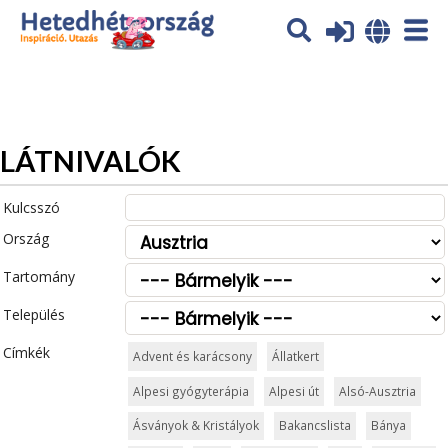
Az oldal sütiket (cookies) használ. További tájékoztatás itt:
Adatvédelmi tájékoztató
Ok
LÁTNIVALÓK
Kulcsszó
Ország
Tartomány
Település
Címkék
Advent és karácsony
Állatkert
Alpesi gyógyterápia
Alpesi út
Alsó-Ausztria
Ásványok & Kristályok
Bakancslista
Bánya