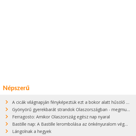
Népszerű
A cicák világnapján fényképeztük ezt a bokor alatt hűsölő cicát Kisorosziban
Gyönyörű gyerekbarát strandok Olaszországban - megmutatjuk a 15 legjobbat
Ferragosto: Amikor Olaszország egész nap nyaral
Bastille nap: A Bastille lerombolása az önkényuralom végét jelentette
Lángolnak a hegyek