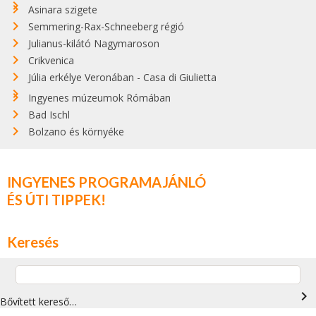
Asinara szigete
Semmering-Rax-Schneeberg régió
Julianus-kilátó Nagymaroson
Crikvenica
Júlia erkélye Veronában - Casa di Giulietta
Ingyenes múzeumok Rómában
Bad Ischl
Bolzano és környéke
INGYENES PROGRAMAJÁNLÓ
ÉS ÚTI TIPPEK!
Keresés
navigate_next
Bővített kereső…