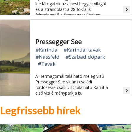
ide látogatók az alpesi hegyek világát
navigate_next
és a strandolást a 28 fokra is
felmelegedő a Pressegger Seeben.
Pressegger See
#Karintia
#Karintiai tavak
#Nassfeld
#Szabadidőpark
#Tavak
A Hermagornál található meleg vizű
Pressegger See vidám családi
fürdőzésre csábít. Itt található Karintia
navigate_next
első vízi élményparkja is.
Legfrissebb hírek