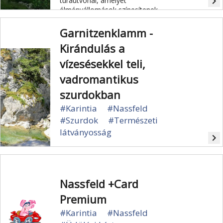
navigate_next
túraútvonal, amelyet
élményállomások színesítenek.
Garnitzenklamm -
Kirándulás a
vízesésekkel teli,
vadromantikus
szurdokban
#Karintia
#Nassfeld
#Szurdok
#Természeti
látványosság
navigate_next
A vízesésekkel teli, romantikus
szurdokon át egy geológiai tanösvény
vezet.
Nassfeld +Card
Premium
#Karintia
#Nassfeld