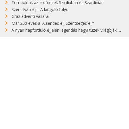
Tombolnak az erdőtüzek Szicíliában és Szardínián
Szent Iván-éj – A lángoló folyó
Graz adventi vásárai
Már 200 éves a „Csendes éj! Szentséges éj!”
A nyári napforduló éjjelén legendás hegyi tüzek világítják meg Zugspitzét