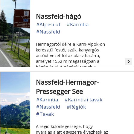
Nassfeld-hágó
#Alpesi út
#Karintia
#Nassfeld
Hermagortól délre a Karni-Alpok-on
keresztül festői, szűk, kanyargós
autóút vezet föl az olasz határra,
navigate_next
amelyet 1552 m magasságban a
hágón ér el. A hágóról remek a
kilátás.
Nassfeld-Hermagor-
Pressegger See
#Karintia
#Karintiai tavak
#Nassfeld
#Régiók
#Tavak
A régió különlegessége, hogy
nyaralás alatt egyszerre élvezhetik az