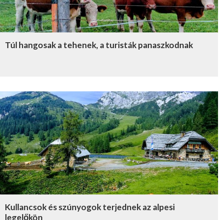
Túl hangosak a tehenek, a turisták panaszkodnak
Kullancsok és szúnyogok terjednek az alpesi
legelőkön