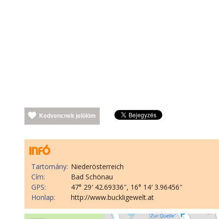
Kedvencnek jelölöm
Tartomány:
Niederösterreich
Cím:
Bad Schönau
GPS:
47° 29′ 42.69336″, 16° 14′ 3.96456″
Honlap:
http://www.buckligewelt.at