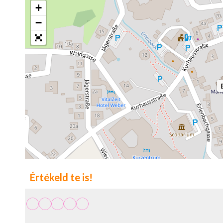
+
−
Értékeld te is!