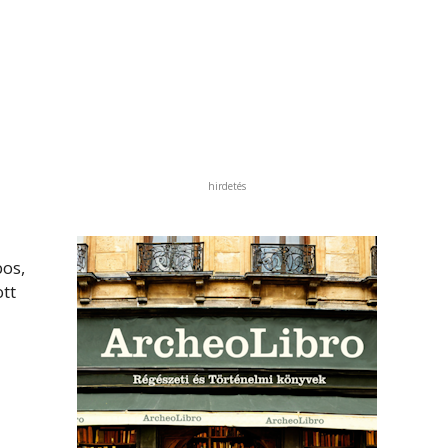
hirdetés
bos,
ott