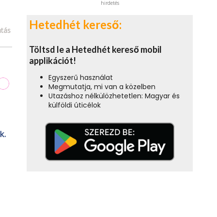
hirdetés
Hetedhét kereső:
tás
Töltsd le a Hetedhét kereső mobil
applikációt!
Egyszerű használat
Megmutatja, mi van a közelben
Utazáshoz nélkülözhetetlen: Magyar és
külföldi úticélok
k.