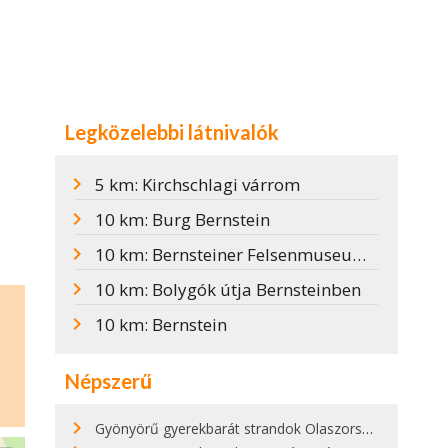
Legközelebbi látnivalók
5 km: Kirchschlagi várrom
10 km: Burg Bernstein
10 km: Bernsteiner Felsenmuseum / Bernsteini Sziklamúzeum
10 km: Bolygók útja Bernsteinben
10 km: Bernstein
Népszerű
Gyönyörű gyerekbarát strandok Olaszországban - megmutatjuk a 15 legjobbat