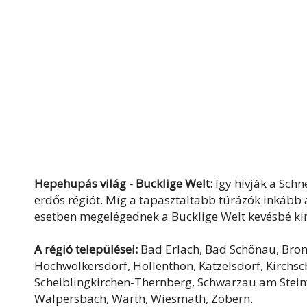
Hepehupás világ - Bucklige Welt:
így hívják a Schn
erdős régiót. Míg a tapasztaltabb túrázók inkább a
esetben megelégednek a Bucklige Welt kevésbé kime
A régió települései:
Bad Erlach, Bad Schönau, Brom
Hochwolkersdorf, Hollenthon, Katzelsdorf, Kirchsc
Scheiblingkirchen-Thernberg, Schwarzau am Stein
Walpersbach, Warth, Wiesmath, Zöbern.