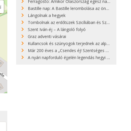
Ferragosto: Amikor Olaszország egész nap nyaral
Bastille nap: A Bastille lerombolása az önkényuralom végét jelentette
Lángolnak a hegyek
Tombolnak az erdőtüzek Szicíliában és Szardínián
Szent Iván-éj – A lángoló folyó
Graz adventi vásárai
Kullancsok és szúnyogok terjednek az alpesi legelőkön
Már 200 éves a „Csendes éj! Szentséges éj!”
A nyári napforduló éjjelén legendás hegyi tüzek világítják meg Zugspitzét