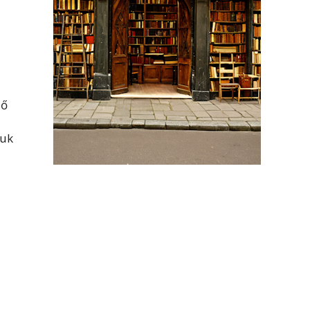
ző
juk