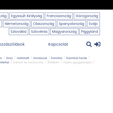
szág
Egyesült Királyság
Franciaország
Görögország
o
Németország
Olaszország
Spanyolország
Svájc
Szlovákia
Szlovénia
Magyarország
Piggyland
ozzászólások
Kapcsolat
en
Graz
Hallstatt
Innsbruck
Karintia
Karintiai tavak
illertal
Advent és karácsony
Állatkert
Alpesi gyógyterápia
park
Kerékpár
Kilátó
Korcsolyapálya
Magyar kapcsolat
avak
Tél
Téli túrázás
Templom és kolostor
Természeti park