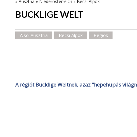
»
Ausztria
»
Niederösterreich
»
Bécsi Alpok
BUCKLIGE WELT
Alsó-Ausztria
Bécsi Alpok
Régiók
A régiót Bucklige Weltnek, azaz "hepehupás világn