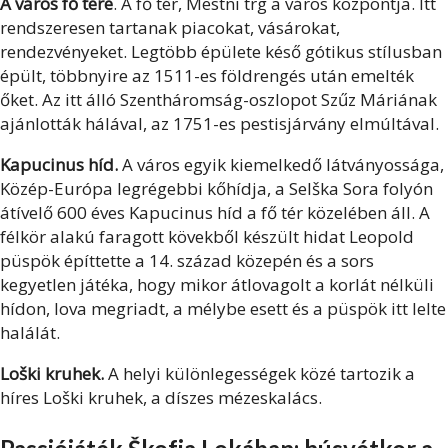
A város fő tere
. A fő tér, Mestni trg a város központja. Itt
rendszeresen tartanak piacokat, vásárokat,
rendezvényeket. Legtöbb épülete késő gótikus stílusban
épült, többnyire az 1511-es földrengés után emelték
őket. Az itt álló Szentháromság-oszlopot Szűz Máriának
ajánlották hálával, az 1751-es pestisjárvány elmúltával.
Kapucinus híd.
A város egyik kiemelkedő látványossága,
Közép-Európa legrégebbi kőhídja, a Selška Sora folyón
átívelő 600 éves Kapucinus híd a fő tér közelében áll. A
félkör alakú faragott kövekből készült hidat Leopold
püspök építtette a 14. század közepén és a sors
kegyetlen játéka, hogy mikor átlovagolt a korlát nélküli
hídon, lova megriadt, a mélybe esett és a püspök itt lelte
halálát.
Loški kruhek.
A helyi különlegességek közé tartozik a
híres Loški kruhek, a díszes mézeskalács.