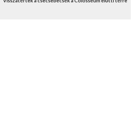
Visszatértek a csecsebecsék a Colosseum előtti térre