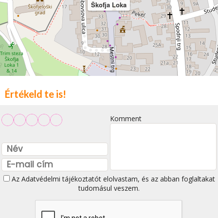
Škofja Loka
Értékeld te is!
Komment
Az
Adatvédelmi tájékoztatót
elolvastam, és az abban foglaltakat
tudomásul veszem.