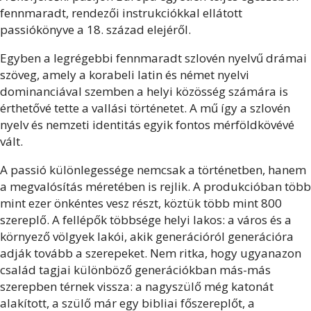
fennmaradt, rendezői instrukciókkal ellátott
passiókönyve a 18. század elejéről.
Egyben a legrégebbi fennmaradt szlovén nyelvű drámai
szöveg, amely a korabeli latin és német nyelvi
dominanciával szemben a helyi közösség számára is
érthetővé tette a vallási történetet. A mű így a szlovén
nyelv és nemzeti identitás egyik fontos mérföldkövévé
vált.
A passió különlegessége nemcsak a történetben, hanem
a megvalósítás méretében is rejlik. A produkcióban több
mint ezer önkéntes vesz részt, köztük több mint 800
szereplő. A fellépők többsége helyi lakos: a város és a
környező völgyek lakói, akik generációról generációra
adják tovább a szerepeket. Nem ritka, hogy ugyanazon
család tagjai különböző generációkban más-más
szerepben térnek vissza: a nagyszülő még katonát
alakított, a szülő már egy bibliai főszereplőt, a