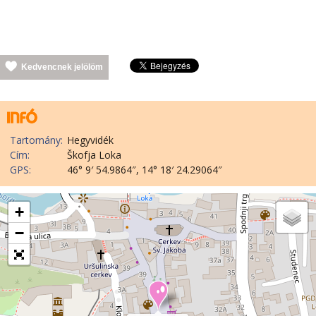
Kedvencnek jelölöm
Tartomány:
Hegyvidék
Cím:
Škofja Loka
GPS:
46° 9′ 54.9864″, 14° 18′ 24.29064″
+
−