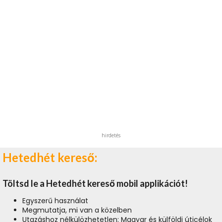
hirdetés
Hetedhét kereső:
Töltsd le a Hetedhét kereső mobil applikációt!
Egyszerű használat
Megmutatja, mi van a közelben
Utazáshoz nélkülözhetetlen: Magyar és külföldi úticélok