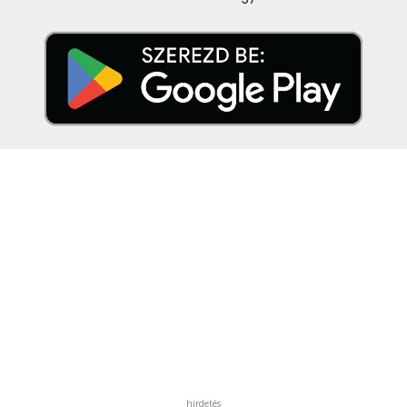
hirdetés