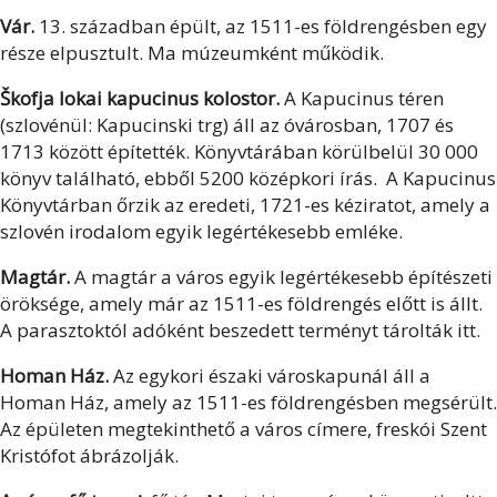
Vár.
13. században épült, az 1511-es földrengésben egy
része elpusztult. Ma múzeumként működik.
Škofja lokai kapucinus kolostor.
A Kapucinus téren
(szlovénül: Kapucinski trg) áll az óvárosban, 1707 és
1713 között építették. Könyvtárában körülbelül 30 000
könyv található, ebből 5200 középkori írás. A Kapucinus
Könyvtárban őrzik az eredeti, 1721-es kéziratot, amely a
szlovén irodalom egyik legértékesebb emléke.
Magtár.
A magtár a város egyik legértékesebb építészeti
öröksége, amely már az 1511-es földrengés előtt is állt.
A parasztoktól adóként beszedett terményt tárolták itt.
Homan Ház.
Az egykori északi városkapunál áll a
Homan Ház, amely az 1511-es földrengésben megsérült.
Az épületen megtekinthető a város címere, freskói Szent
Kristófot ábrázolják.