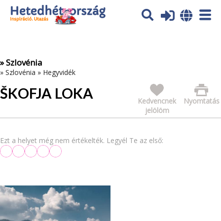
Az oldal sütiket (cookies) használ. További tájékoztatás itt:
Adatvédelmi tájékoztató
Ok
» Szlovénia
»
Szlovénia
»
Hegyvidék
ŠKOFJA LOKA
Kedvencnek
Nyomtatás
jelölöm
Ezt a helyet még nem értékelték. Legyél Te az első: