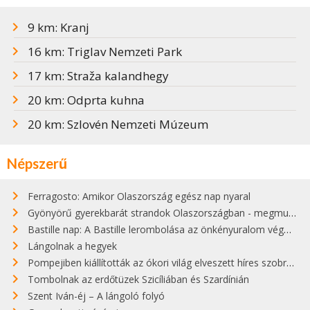
9 km: Kranj
16 km: Triglav Nemzeti Park
17 km: Straža kalandhegy
20 km: Odprta kuhna
20 km: Szlovén Nemzeti Múzeum
Népszerű
Ferragosto: Amikor Olaszország egész nap nyaral
Gyönyörű gyerekbarát strandok Olaszországban - megmutatjuk a 15 legjobbat
Bastille nap: A Bastille lerombolása az önkényuralom végét jelentette
Lángolnak a hegyek
Pompejiben kiállították az ókori világ elveszett híres szobrának másolatát
Tombolnak az erdőtüzek Szicíliában és Szardínián
Szent Iván-éj – A lángoló folyó