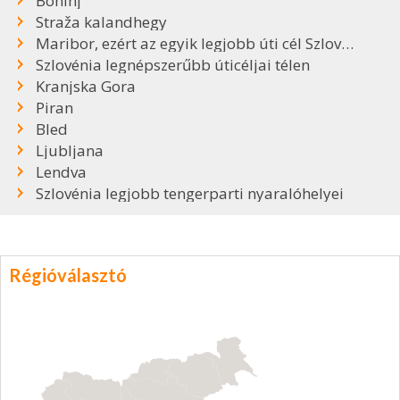
Bohinj
Straža kalandhegy
Maribor, ezért az egyik legjobb úti cél Szlovéniában
Szlovénia legnépszerűbb úticéljai télen
Kranjska Gora
Piran
Bled
Ljubljana
Lendva
Szlovénia legjobb tengerparti nyaralóhelyei
Régióválasztó