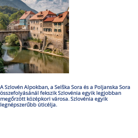
A Szlovén Alpokban, a Selška Sora és a Poljanska Sora
összefolyásánál fekszik Szlovénia egyik legjobban
megőrzött középkori városa. Szlovénia egyik
legnépszerűbb úticélja.