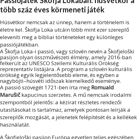
Passiójáték Škofja Lokában: húsvétkor a
több száz éves körmeneti játék
Húsvétkor nemcsak az ünnep, hanem a történelem is
életre kel. Škofja Loka utcáin több mint ezer szereplő
eleveníti meg a bibliai történeteket egy különleges
passiójátékban.
A Škofja Loka-i passió, vagy szlovén nevén a Škofjeloški
pasijon olyan összművészeti élmény, amely 2016-ban
felkerült az UNESCO Szellemi Kulturális Örökség
reprezentatív listájára. A program a szlovén kulturális
örökség egyik legjelentősebb eleme, és egyben a
nagyböjti–húsvéti időszak kiemelkedő eseménye.
A passió szövegét 1721-ben írta meg
Romuald
Marušič
kapucinus szerzetes. A mű nemcsak irodalmi
szempontból jelentős: a kézirat részletes rendezői
utasításokat is tartalmaz, amelyek pontosan leírják a
szereplők mozgását, a jelenetek felépítését és a kellékek
használatát.
A Škofjeloški pasijon Európa egyetlen teljes egészében