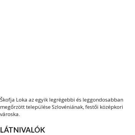
Škofja Loka az egyik legrégebbi és leggondosabban
megőrzött települése Szlovéniának, festői középkori
városka.
LÁTNIVALÓK