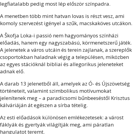
legfiatalabb pedig most lép először színpadra.
A menetben több mint hatvan lovas is részt vesz, ami
komoly szervezést igényel a szűk, macskaköves utcákon.
A Škofja Loka-i passió nem hagyományos színházi
előadás, hanem egy nagyszabású, körmenetszerű játék.
A jelenetek a város utcáin és terein zajlanak, a szereplők
csoportokban haladnak végig a településen, miközben
az egyes stációknál bibliai és allegorikus jeleneteket
adnak elő.
A darab 13 jelenetből áll, amelyek az Ó- és Újszövetség
történeteit, valamint szimbolikus motívumokat
jelenítenek meg – a paradicsomi bűnbeeséstől Krisztus
kálváriáján át egészen a sírba tételig.
Az esti előadások különösen emlékezetesek: a várost
fáklyák és gyertyák világítják meg, ami páratlan
hangulatot teremt.