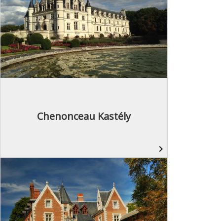
Chenonceau Kastély
navigate_next