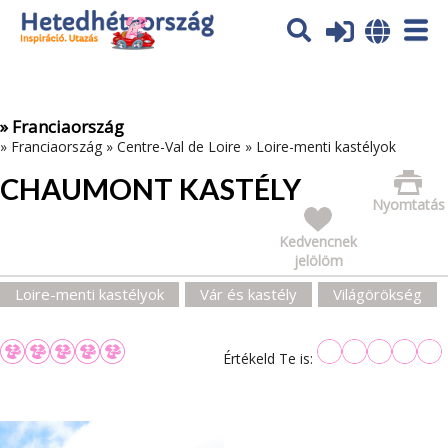
Az oldal sütiket (cookies) használ. További tájékoztatás itt:
Adatvédelmi tájékoztató
Ok
» Franciaország
»
Franciaország
»
Centre-Val de Loire
»
Loire-menti kastélyok
CHAUMONT KASTÉLY
Nyomtatás
Kedvencnek
jelölöm
Loire-menti kastélyok
Vár és kastély
Világörökség
Értékeld Te is: