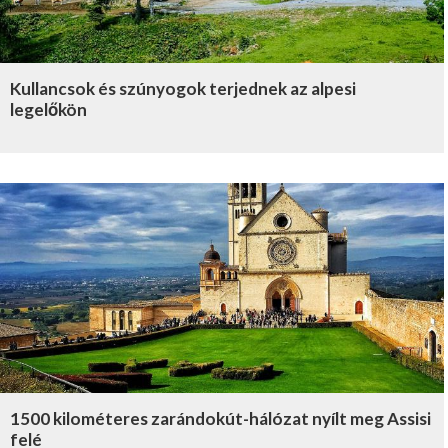
Kullancsok és szúnyogok terjednek az alpesi
legelőkön
1500 kilométeres zarándokút-hálózat nyílt meg Assisi
felé