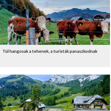
Túl hangosak a tehenek, a turisták panaszkodnak