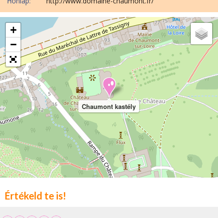
Honlap:
http://www.domaine-chaumont.fr/
+
−
Chaumont kastély
Értékeld te is!