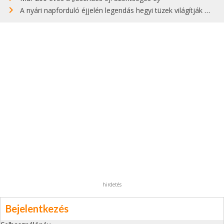
A nyári napforduló éjjelén legendás hegyi tüzek világítják meg Zugspitzét
hirdetés
Bejelentkezés