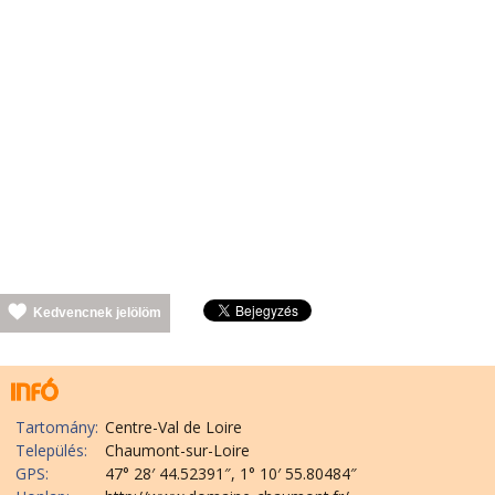
Kedvencnek jelölöm
Tartomány:
Centre-Val de Loire
Település:
Chaumont-sur-Loire
GPS:
47° 28′ 44.52391″, 1° 10′ 55.80484″