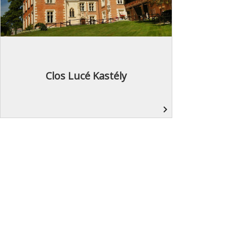
Clos Lucé Kastély
navigate_next