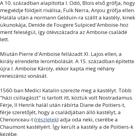
A 10. században alapította I. Odó, Blois első grófja, hogy
megvédje földjeit riválisa, Fulk Nerra, Anjou grófja ellen.
Halála után a normann Gelduin-ra szállt a kastély, kinek
ükunokája, Denide de Fougere Sulpiced'Amboise-hoz
ment feleségül, így ötévszázadra az Amboise családé
lett.
Miután Pierre d'Amboise fellázadt XI. Lajos ellen, a
király elrendelte lerombolását. A 15. században építette
újra I. Amboise Károly, ekkor kapta meg néhány
reneszánsz vonását.
1560-ban Medici Katalin szerezte meg a kastélyt. Több
"házi csillagászt" is tartott itt, köztük volt Nostradamus.
Férje, II Henrik halál után rábírta Diane de Poitiers-t,
férje szeretőjét, hogy a családjában álló kastélyt, a
Chenonceau-t (
részletek
) adja oda neki, cserébe a
Chaumont kastélyért. Így került a kastély a de Poitiers-k
kezébe.