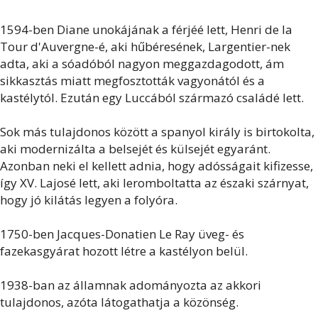
1594-ben Diane unokájának a férjéé lett, Henri de la
Tour d'Auvergne-é, aki hűbéresének, Largentier-nek
adta, aki a sóadóból nagyon meggazdagodott, ám
sikkasztás miatt megfosztották vagyonától és a
kastélytól. Ezután egy Luccából származó családé lett.
Sok más tulajdonos között a spanyol király is birtokolta,
aki modernizálta a belsejét és külsejét egyaránt.
Azonban neki el kellett adnia, hogy adósságait kifizesse,
így XV. Lajosé lett, aki leromboltatta az északi szárnyat,
hogy jó kilátás legyen a folyóra.
1750-ben Jacques-Donatien Le Ray üveg- és
fazekasgyárat hozott létre a kastélyon belül.
1938-ban az államnak adományozta az akkori
tulajdonos, azóta látogathatja a közönség.