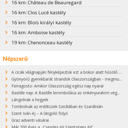
16 km: Château de Beauregard
16 km: Clos Lucé kastély
16 km: Blois királyi kastély
16 km: Amboise kastély
19 km: Chenonceau kastély
Népszerű
A cicák világnapján fényképeztük ezt a bokor alatt hűsölő cicát Kisorosziban
Gyönyörű gyerekbarát strandok Olaszországban - megmutatjuk a 15 legjobbat
Ferragosto: Amikor Olaszország egész nap nyaral
Bastille nap: A Bastille lerombolása az önkényuralom végét jelentette
Lángolnak a hegyek
Tombolnak az erdőtüzek Szicíliában és Szardínián
Szent Iván-éj – A lángoló folyó
Graz adventi vásárai
Már 200 éves a „Csendes éj! Szentséges éj!”