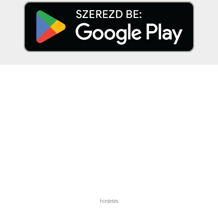
hirdetés