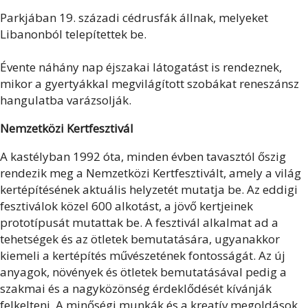
Parkjában 19. századi cédrusfák állnak, melyeket
Libanonból telepítettek be.
Évente náhány nap éjszakai látogatást is rendeznek,
mikor a gyertyákkal megvilágított szobákat reneszánsz
hangulatba varázsolják.
Nemzetközi Kertfesztivál
A kastélyban 1992 óta, minden évben tavasztól őszig
rendezik meg a Nemzetközi Kertfesztivált, amely a világ
kertépítésének aktuális helyzetét mutatja be. Az eddigi
fesztiválok közel 600 alkotást, a jövő kertjeinek
prototípusát mutattak be. A fesztivál alkalmat ad a
tehetségek és az ötletek bemutatására, ugyanakkor
kiemeli a kertépítés művészetének fontosságát. Az új
anyagok, növények és ötletek bemutatásával pedig a
szakmai és a nagyközönség érdeklődését kívánják
felkelteni. A minőségi munkák és a kreatív megoldások