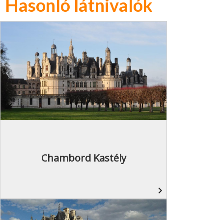
Hasonló látnivalók
Chambord Kastély
navigate_next