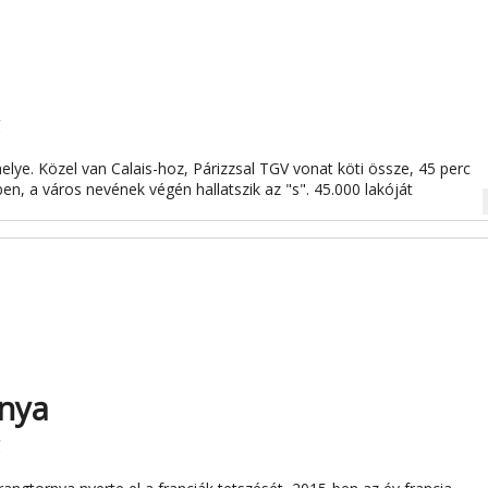
g
lye. Közel van Calais-hoz, Párizzsal TGV vonat köti össze, 45 perc
tben, a város nevének végén hallatszik az "s". 45.000 lakóját
na
rnya
g