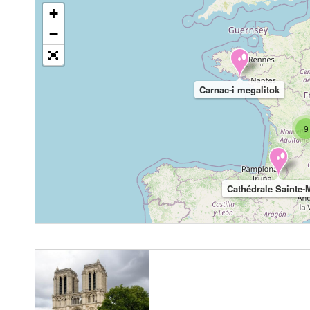
+
−
Carnac-i megalitok
9
Cathédrale Sainte-