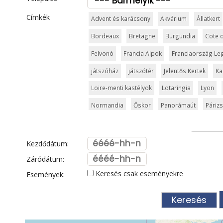
Címkék
Advent és karácsony
Akvárium
Állatkert
Bordeaux
Bretagne
Burgundia
Cote 
Felvonó
Francia Alpok
Franciaország Le
játszóház
játszótér
Jelentős Kertek
Ka
Loire-menti kastélyok
Lotaringia
Lyon
Normandia
Őskor
Panorámaút
Párizs
Síparadicsom
Strand
Strasbourg
Sza
Templom és kolostor
Tengerpart
Termé
Kezdődátum:
Városkalauzok
Városnézés
Vidámpark
Záródátum:
Keresés csak eseményekre
Események: