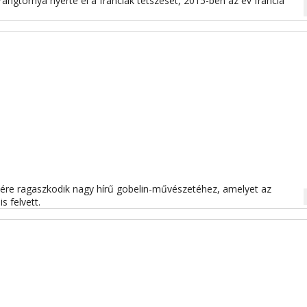
rangtornya nyerte el a franciák tetszését, 2015-ben az év francia
na
nére ragaszkodik nagy hírű gobelin-művészetéhez, amelyet az
na
s felvett.