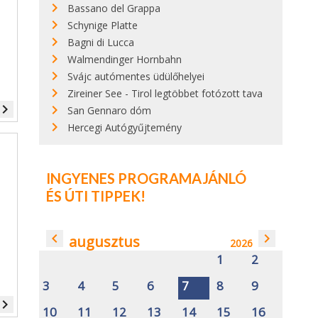
Bassano del Grappa
Schynige Platte
Bagni di Lucca
Walmendinger Hornbahn
Svájc autómentes üdülőhelyei
Zireiner See - Tirol legtöbbet fotózott tava
vigate_next
San Gennaro dóm
Hercegi Autógyűjtemény
INGYENES PROGRAMAJÁNLÓ
ÉS ÚTI TIPPEK!
navigate_before
navigate_next
augusztus
2026
1
2
3
4
5
6
7
8
9
vigate_next
10
11
12
13
14
15
16