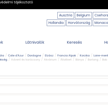
védelmi tájékoztató
Ausztria
Belgium
Csehor
Hollandia
Horvátország
Monac
ek
Látnivalók
Keresés
H
dia
Cote d'Azur
Dordogne
Elzász
Francia Alpok
Korzika
Loire-ment
ökség
Advent és karácsony
Akvárium
Állatkert
Bánya
Barlang
Bob
tó
Közlekedés
Legjobb & legszebb
Magyar kapcsolat
Múzeum
Ősko
erpart
Természeti park
Túra
Vár és kastély
Vidámpark