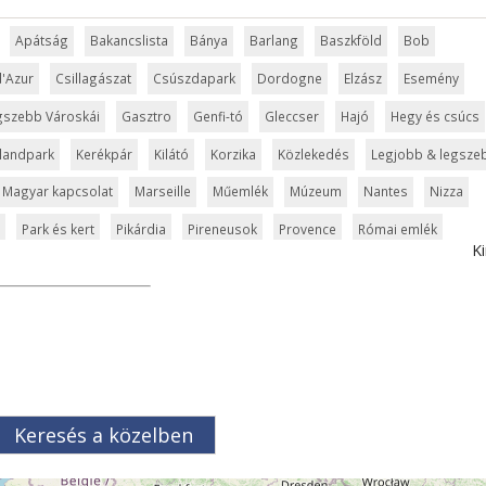
Apátság
Bakancslista
Bánya
Barlang
Baszkföld
Bob
d'Azur
Csillagászat
Csúszdapark
Dordogne
Elzász
Esemény
gszebb Városkái
Gasztro
Genfi-tó
Gleccser
Hajó
Hegy és csúcs
landpark
Kerékpár
Kilátó
Korzika
Közlekedés
Legjobb & legsze
Magyar kapcsolat
Marseille
Műemlék
Múzeum
Nantes
Nizza
Park és kert
Pikárdia
Pireneusok
Provence
Római emlék
Ki
badidőpark
Sziget
Szirt és fok
Szurdok
Tavak
szet
Természeti park
Toulouse
Túra
Üdülési kártya
Vár és kasté
Világörökség
Vízipark
Keresés a közelben