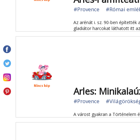
#Provence
#Római emlé
Az arénát i. sz. 90-ben építetté
gladiátor harcokat láthatott itt 
Arles: Minikala
#Provence
#Világöröksé
A várost gyakran a Történelem 