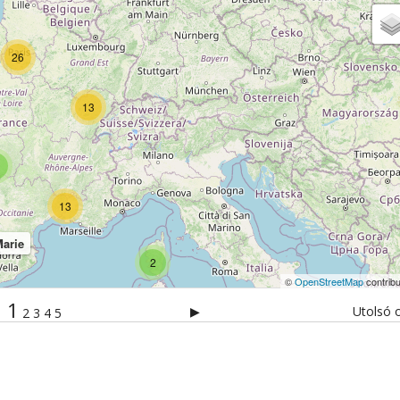
26
13
13
Marie
2
©
OpenStreetMap
contribu
1
▶
Utolsó o
2
3
4
5