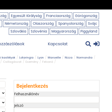
szág
Egyesült Királyság
Franciaország
Görögország
o
Németország
Olaszország
Spanyolország
Svájc
Szlovákia
Szlovénia
Magyarország
Piggyland
ozzászólások
Kapcsolat
i kastélyok
Lotaringia
Lyon
Marseille
Nizza
Normandia
Csillagászat
Esemény
Felvonó
r
Panorámaút
Park és kert
Római emlék
Szabadidőpark
Bejelentkezés
Felhasználónév
Jelszó