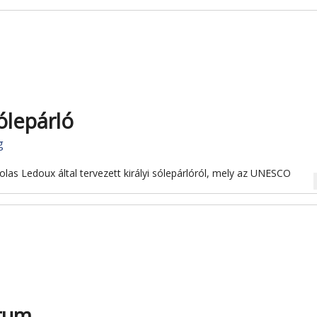
ólepárló
g
olas Ledoux által tervezett királyi sólepárlóról, mely az UNESCO
na
trum