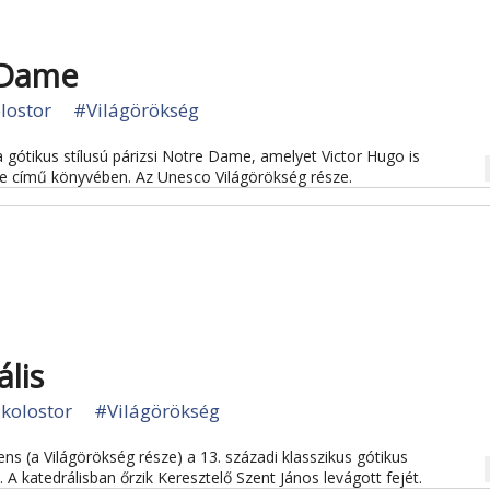
e Dame
lostor
#Világörökség
a gótikus stílusú párizsi Notre Dame, amelyet Victor Hugo is
na
e című könyvében. Az Unesco Világörökség része.
ális
kolostor
#Világörökség
s (a Világörökség része) a 13. századi klasszikus gótikus
na
A katedrálisban őrzik Keresztelő Szent János levágott fejét.