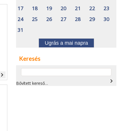
17
18
19
20
21
22
23
24
25
26
27
28
29
30
31
Ugrás a mai napra
Keresés
vigate_next
navigate_next
Bővített kereső…