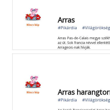
Arras
#Pikárdia
#Világöröksé
Arras Pas-de-Calais megye székhe
az út. Sok francia névvel ellenté
Arrageois-nak hívják.
Arras harangto
#Pikárdia
#Világöröksé