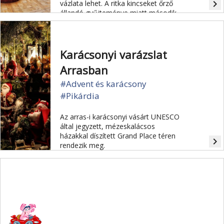
navigate_next
vázlata lehet. A ritka kincseket őrző
állandó gyűjteménye miatt második
Louvre-ként is emlegetik a
reneszánsz kastélyépületet. A
kastélyhoz fűződik a tejszínhab
megalkotása is.
Karácsonyi varázslat
Arrasban
#Advent és karácsony
#Pikárdia
Az arras-i karácsonyi vásárt UNESCO
által jegyzett, mézeskalácsos
házakkal díszített Grand Place téren
navigate_next
rendezik meg.