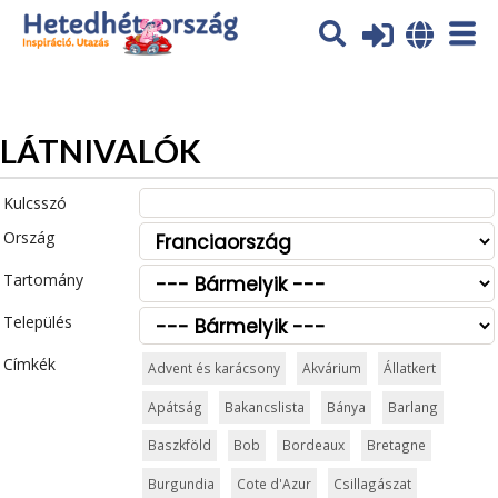
Az oldal sütiket (cookies) használ. További tájékoztatás itt:
Adatvédelmi tájékoztató
Ok
LÁTNIVALÓK
Kulcsszó
Ország
Tartomány
Település
Címkék
Advent és karácsony
Akvárium
Állatkert
Apátság
Bakancslista
Bánya
Barlang
Baszkföld
Bob
Bordeaux
Bretagne
Burgundia
Cote d'Azur
Csillagászat