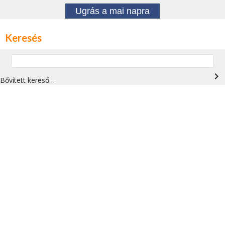
Ugrás a mai napra
Keresés
navigate_next
Bővített kereső…