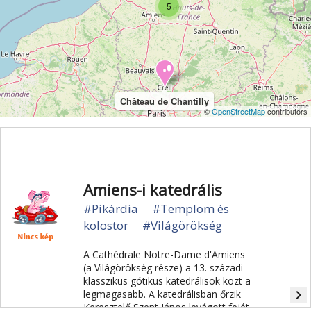
5
Szabadidőpark
Sziget
Szirt és fok
Szurdok
Tavak
Templom és kolostor
Tengerpart
Természet
Természeti park
Toulouse
Túra
Üdülési kártya
Vár és kastély
Városkalauzok
Château de Chantilly
©
OpenStreetMap
contributors
Városnézés
Vidámpark
Világörökség
Vízipark
Amiens-i katedrális
#Pikárdia
#Templom és
kolostor
#Világörökség
A Cathédrale Notre-Dame d'Amiens
(a Világörökség része) a 13. századi
klasszikus gótikus katedrálisok közt a
navigate_next
legmagasabb. A katedrálisban őrzik
Keresztelő Szent János levágott fejét.