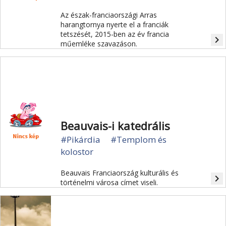
Az észak-franciaországi Arras
harangtornya nyerte el a franciák
tetszését, 2015-ben az év francia
navigate_next
műemléke szavazáson.
Beauvais-i katedrális
#Pikárdia
#Templom és
kolostor
Beauvais Franciaország kulturális és
navigate_next
történelmi városa címet viseli.