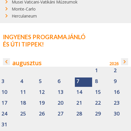
Musei Vaticani-Vatikáni Múzeumok
Monte-Carlo
Herculaneum
INGYENES PROGRAMAJÁNLÓ
ÉS ÚTI TIPPEK!
navigate_before
navigate_next
augusztus
2026
1
2
3
4
5
6
7
8
9
10
11
12
13
14
15
16
17
18
19
20
21
22
23
24
25
26
27
28
29
30
31