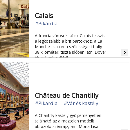
Calais
#Pikárdia
A francia városok közül Calais fekszik
a legközelebb a brit partokhoz, a La
Manche-csatorna szélessége itt alig
navigate_next
38 kilométer, tiszta időben látni Dover
híres fehér szikláit.
Château de Chantilly
#Pikárdia
#Vár és kastély
A Chantilly kastély gyűjteményében
található az a meztelen modellt
ábrázoló szénrajz, ami Mona Lisa