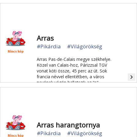
Arras
#Pikárdia
#Világörökség
Arras Pas-de-Calais megye székhelye.
Közel van Calais-hoz, Párizzsal TGV
vonat köti össze, 45 perc az út. Sok
navigate_next
francia névvel ellentétben, a város
nevének végén hallatszik az "s".
45.000 lakóját Arrageois-nak hívják.
Arras harangtornya
#Pikárdia
#Világörökség