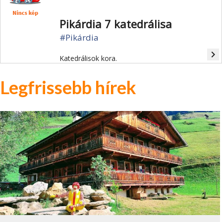
Pikárdia 7 katedrálisa
#Pikárdia
navigate_next
Katedrálisok kora.
Legfrissebb hírek