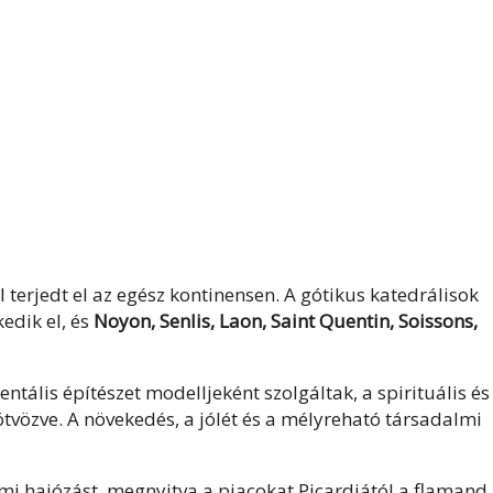
l terjedt el az egész kontinensen. A gótikus katedrálisok
edik el, és
Noyon, Senlis, Laon, Saint Quentin, Soissons,
tális építészet modelljeként szolgáltak, a spirituális és
ötvözve. A növekedés, a jólét és a mélyreható társadalmi
yami hajózást, megnyitva a piacokat Picardiától a flamand