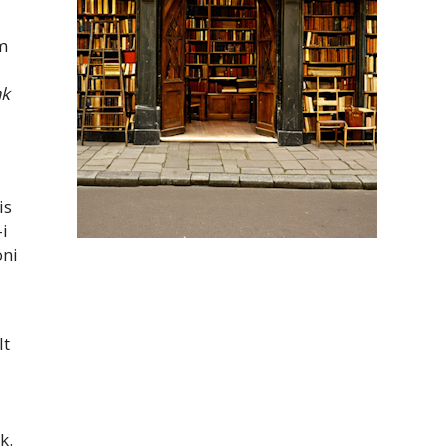
om
nk
is
-i
oni
lt
k.