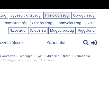
szág
Egyesült Királyság
Franciaország
Görögország
o
Németország
Olaszország
Spanyolország
Svájc
Szlovákia
Szlovénia
Magyarország
Piggyland
ozzászólások
Kapcsolat
i kastélyok
Lotaringia
Lyon
Marseille
Nizza
Normandia
Csillagászat
Esemény
Felvonó
r
Panorámaút
Park és kert
Római emlék
Szabadidőpark