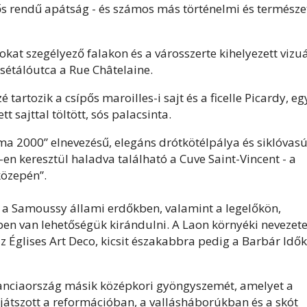
tős rendű apátság - és számos más történelmi és természe
at szegélyező falakon és a városszerte kihelyezett vizuá
 sétálóutca a Rue Châtelaine.
tartozik a csípős maroilles-i sajt és a ficelle Picardy, eg
 sajttal töltött, sós palacsinta.
oma 2000” elnevezésű, elegáns drótkötélpálya és siklóvasú
-en keresztül haladva található a Cuve Saint-Vincent - a
közepén”.
s a Samoussy állami erdőkben, valamint a legelőkön,
ben van lehetőségük kirándulni. A Laon környéki nevezet
az Églises Art Deco, kicsit északabbra pedig a Barbár Idők
anciaország másik középkori gyöngyszemét, amelyet a
 játszott a reformációban, a vallásháborúkban és a skót