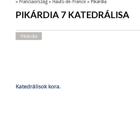
»
Franciaország
»
Hauts-de-France
»
Pikárdia
PIKÁRDIA 7 KATEDRÁLISA
Pikárdia
Katedrálisok kora.