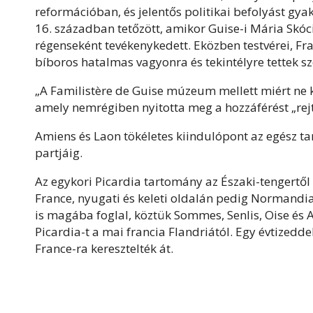
reformációban, és jelentős politikai befolyást gya
16. században tetőzött, amikor Guise-i Mária Skóc
régenseként tevékenykedett. Eközben testvérei, Fra
bíboros hatalmas vagyonra és tekintélyre tettek sz
„A Familistère de Guise múzeum mellett miért ne 
amely nemrégiben nyitotta meg a hozzáférést „rejt
Amiens és Laon tökéletes kiindulópont az egész ta
partjáig.
Az egykori Picardia tartomány az Északi-tengertől 
France, nyugati és keleti oldalán pedig Normandi
is magába foglal, köztük Sommes, Senlis, Oise és 
Picardia-t a mai francia Flandriától. Egy évtizedd
France-ra keresztelték át.