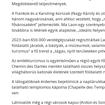
Megdöbbentő teljesítmények.
A frankok és a Karoling-korszak (Nagy Károly és u
három nagyvárosának, ami ahhoz vezetett, hogy „
fővárosaként” jellemezték. Ma Laon egy szerényeb
továbbra is létének egyik alapköve, „ideális helyen
2023-ban 656 000 vendégéjszakát regisztráltak Lao
földalatti járatok, a bástyák, a múzeumok, valamin
turizmus” a fő trend a „tágas, nyílt területeken p
Az emlékturizmus is egyértelműen a régió egyik fő
Chemin des Dames mentén található összes helyszí
világháborús katonák életének szentelt földalatt
A látogatóknak érdemes bejelölniük a naptárukb
található templomos kápolna (Chapelle des Templi
van.
Látnivalók még a régi városok kapui (Ardon és Sois