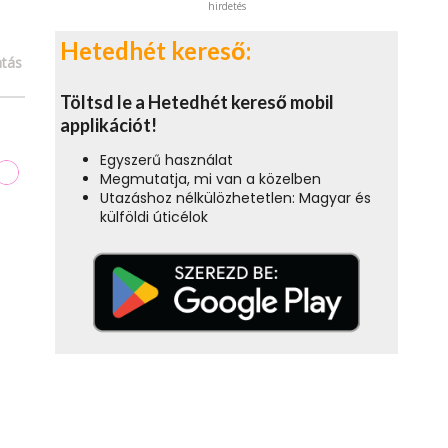
hirdetés
Hetedhét kereső:
tás
Töltsd le a Hetedhét kereső mobil
applikációt!
Egyszerű használat
Megmutatja, mi van a közelben
Utazáshoz nélkülözhetetlen: Magyar és
külföldi úticélok