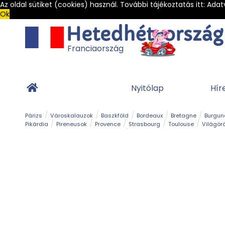
Az oldal sütiket (cookies) használ. További tájékoztatás itt:
Adat
Ok
Franciaország
Nyitólap
Hír
Párizs
Városkalauzok
Baszkföld
Bordeaux
Bretagne
Burgun
Pikárdia
Pireneusok
Provence
Strasbourg
Toulouse
Világör
Franciaország Legszebb Városkái
Gleccser
Hegy és csúcs
Kalandpark
Kerékpár
Kilá
Sziget
Szirt és fok
Szurdok
Tavak
Templom és kolostor
Teng