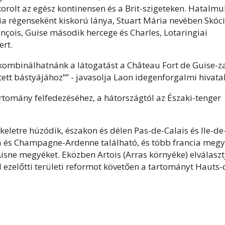
korolt az egész kontinensen és a Brit-szigeteken. Hatalmu
ia régenseként kiskorú lánya, Stuart Mária nevében Skóc
nçois, Guise második hercege és Charles, Lotaringiai
ert.
kombinálhatnánk a látogatást a Château Fort de Guise-za
ett bástyájához”” - javasolja Laon idegenforgalmi hivata
rtomány felfedezéséhez, a hátországtól az Északi-tenger
keletre húzódik, északon és délen Pas-de-Calais és Ile-de
a és Champagne-Ardenne található, és több francia megy
Aisne megyéket. Eközben Artois (Arras környéke) elválaszt
el ezelőtti területi reformot követően a tartományt Hauts-