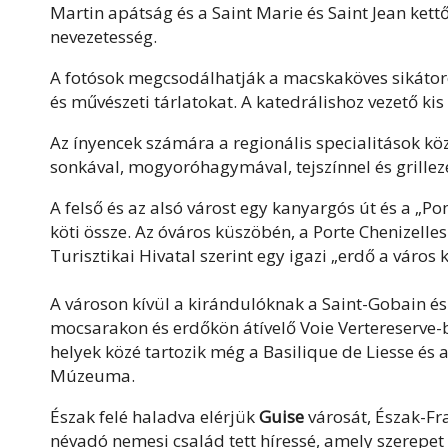
Martin apátság és a Saint Marie és Saint Jean ket
nevezetesség.
A fotósok megcsodálhatják a macskaköves sikátorok
és művészeti tárlatokat. A katedrálishoz vezető kis
Az ínyencek számára a regionális specialitások közé 
sonkával, mogyoróhagymával, tejszínnel és grillezett
A felső és az alsó várost egy kanyargós út és a „P
köti össze. Az óváros küszöbén, a Porte Chenizelles
Turisztikai Hivatal szerint egy igazi „erdő a város 
A városon kívül a kirándulóknak a Saint-Gobain é
mocsarakon és erdőkön átívelő Voie Vertereserve-
helyek közé tartozik még a Basilique de Liesse és 
Múzeuma.
Észak felé haladva elérjük
Guise
városát, Észak-Fr
névadó nemesi család tett híressé, amely szerepet