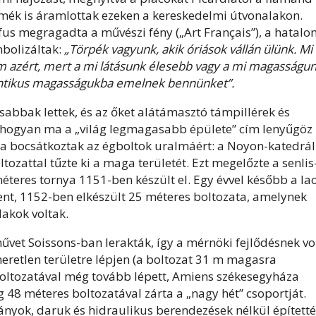
zmék is áramlottak ezeken a kereskedelmi útvonalakon.
ófus megragadta a művészi fény („Art Français”), a hatal
mbolizáltak:
„Törpék vagyunk, akik óriások vállán ülünk. Mi
m azért, mert a mi látásunk élesebb vagy a mi magasságu
antikus magasságukba emelnek bennünket”.
sabbak lettek, és az őket alátámasztó támpillérek és
 Ahogyan ma a „világ legmagasabb épülete” cím lenyűgöz
ba bocsátkoztak az égboltok uralmáért: a Noyon-katedrál
zattal tűzte ki a maga területét. Ezt megelőzte a senlis
éteres tornya 1151-ben készült el. Egy évvel később a la
nt, 1152-ben elkészült 25 méteres boltozata, amelynek
akok voltak.
űvet Soissons-ban lerakták, így a mérnöki fejlődésnek vo
meretlen területre lépjen (a boltozat 31 m magasra
boltozatával még tovább lépett, Amiens székesegyháza
 48 méteres boltozatával zárta a „nagy hét” csoportját.
nyok, daruk és hidraulikus berendezések nélkül építetté