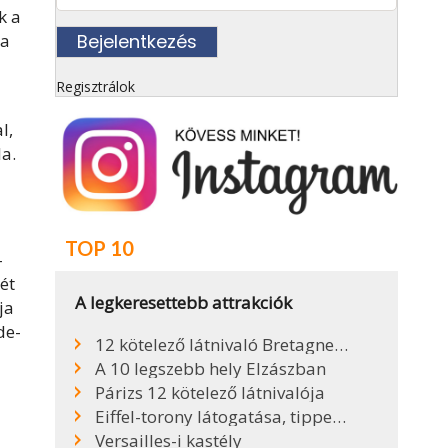
k a
ia
Regisztrálok
l,
la.
TOP 10
-
ét
A legkeresettebb attrakciók
ja
de-
12 kötelező látnivaló Bretagne-ban
A 10 legszebb hely Elzászban
Párizs 12 kötelező látnivalója
Eiffel-torony látogatása, tippek, infók
Versailles-i kastély