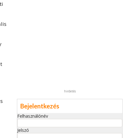
ti
lis
y
t
hirdetés
es
Bejelentkezés
Felhasználónév
Jelszó