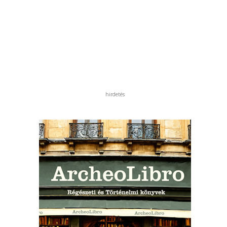
hirdetés