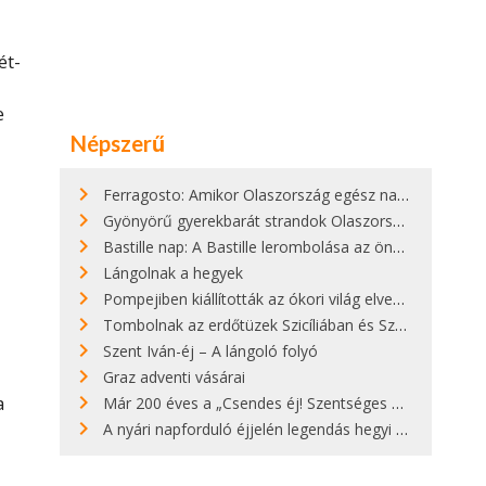
ét-
e
Népszerű
Ferragosto: Amikor Olaszország egész nap nyaral
Gyönyörű gyerekbarát strandok Olaszországban - megmutatjuk a 15 legjobbat
Bastille nap: A Bastille lerombolása az önkényuralom végét jelentette
Lángolnak a hegyek
Pompejiben kiállították az ókori világ elveszett híres szobrának másolatát
Tombolnak az erdőtüzek Szicíliában és Szardínián
Szent Iván-éj – A lángoló folyó
Graz adventi vásárai
a
Már 200 éves a „Csendes éj! Szentséges éj!”
A nyári napforduló éjjelén legendás hegyi tüzek világítják meg Zugspitzét