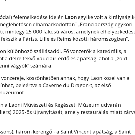
tódai) felemelkedése idején
Laon
egyike volt a királyság k
meglehetősen elhamarkodottan” „Franciaország egykori
b, mintegy 25 000 lakosú város, amelynek elhelyezkedés
 fekszik a Párizs, Lille és Reims közötti háromszögben”.
n különböző szállásadói. Fő vonzerők a katedrális, a
t a délre fekvő Vauclair-erdő és apátság, ahol a „zöld
ihenni vágyók” számára.
 vonzereje, köszönhetően annak, hogy Laon közel van a
nhez, beleértve a Caverne du Dragon-t, az első
i múzeumot.
an a Laoni Művészeti és Régészeti Múzeum udvarán
ers) 2025-ös újranyitását, amely restaurálás miatt zárv
sons), három kerengő - a Saint Vincent apátság, a Saint