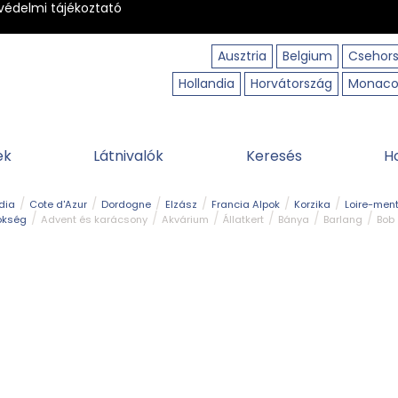
védelmi tájékoztató
Ausztria
Belgium
Csehor
Hollandia
Horvátország
Monac
ek
Látnivalók
Keresés
H
dia
Cote d'Azur
Dordogne
Elzász
Francia Alpok
Korzika
Loire-ment
ökség
Advent és karácsony
Akvárium
Állatkert
Bánya
Barlang
Bob
tó
Közlekedés
Legjobb & legszebb
Magyar kapcsolat
Múzeum
Ősko
erpart
Természeti park
Túra
Vár és kastély
Vidámpark