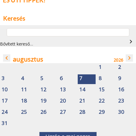
Keresés
navigate_next
Bővített kereső…
navigate_before
navigate_next
augusztus
2026
1
2
3
4
5
6
7
8
9
10
11
12
13
14
15
16
17
18
19
20
21
22
23
24
25
26
27
28
29
30
31