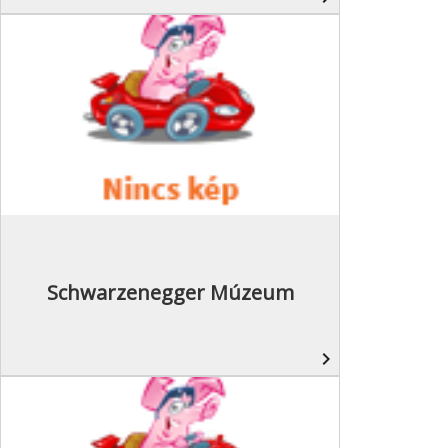
Schwarzenegger Múzeum
navigate_next