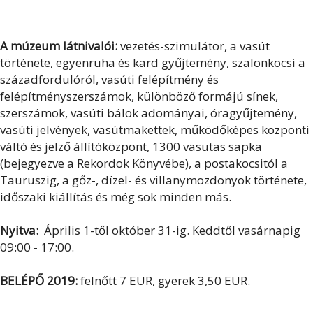
A múzeum látnivalói:
vezetés-szimulátor, a vasút
története, egyenruha és kard gyűjtemény, szalonkocsi a
századfordulóról, vasúti felépítmény és
felépítményszerszámok, különböző formájú sínek,
szerszámok, vasúti bálok adományai, óragyűjtemény,
vasúti jelvények, vasútmakettek, működőképes központi
váltó és jelző állítóközpont, 1300 vasutas sapka
(bejegyezve a Rekordok Könyvébe), a postakocsitól a
Tauruszig, a gőz-, dízel- és villanymozdonyok története,
időszaki kiállítás és még sok minden más.
Nyitva:
Április 1-től október 31-ig. Keddtől vasárnapig
09:00 - 17:00.
BELÉPŐ 2019:
felnőtt 7 EUR, gyerek 3,50 EUR.