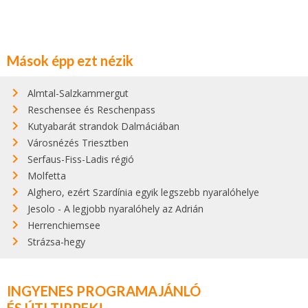
Mások épp ezt nézik
Almtal-Salzkammergut
Reschensee és Reschenpass
Kutyabarát strandok Dalmáciában
Városnézés Triesztben
Serfaus-Fiss-Ladis régió
Molfetta
Alghero, ezért Szardínia egyik legszebb nyaralóhelye
Jesolo - A legjobb nyaralóhely az Adrián
Herrenchiemsee
Strázsa-hegy
INGYENES PROGRAMAJÁNLÓ
ÉS ÚTI TIPPEK!