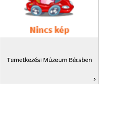
Temetkezési Múzeum Bécsben
navigate_next