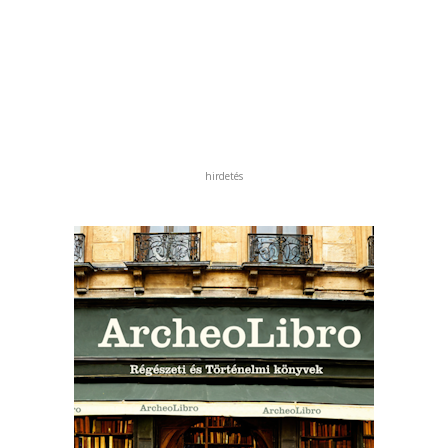
hirdetés