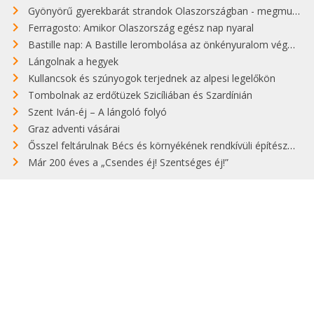
Gyönyörű gyerekbarát strandok Olaszországban - megmutatjuk a 15 legjobbat
Ferragosto: Amikor Olaszország egész nap nyaral
Bastille nap: A Bastille lerombolása az önkényuralom végét jelentette
Lángolnak a hegyek
Kullancsok és szúnyogok terjednek az alpesi legelőkön
Tombolnak az erdőtüzek Szicíliában és Szardínián
Szent Iván-éj – A lángoló folyó
Graz adventi vásárai
Ősszel feltárulnak Bécs és környékének rendkívüli építészeti kincsei
Már 200 éves a „Csendes éj! Szentséges éj!”