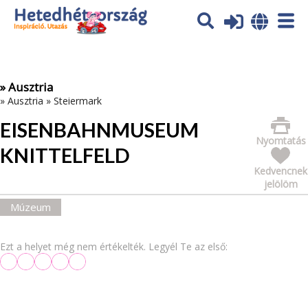
Az oldal sütiket (cookies) használ. További tájékoztatás itt:
Adatvédelmi tájékoztató
Ok
» Ausztria
»
Ausztria
»
Steiermark
EISENBAHNMUSEUM
Nyomtatás
KNITTELFELD
Kedvencnek
jelölöm
Múzeum
Ezt a helyet még nem értékelték. Legyél Te az első: