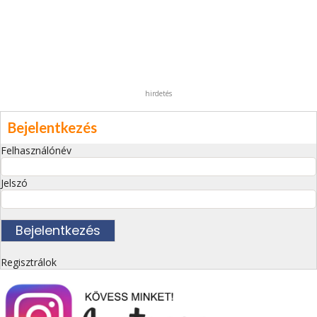
hirdetés
Bejelentkezés
Felhasználónév
Jelszó
Regisztrálok