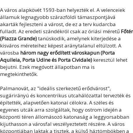
A város alapkövét 1593-ban helyezték el. A velenceiek
államuk legnagyobb szárazföldi támaszpontjává
akarták fejleszteni a várost, de ez a terv kudarcba
fulladt. Az eredeti szándékról csak az óriási méretű
Főtér
(Piazza Grande)
tanúskodik, amelynek kiterjedése a
kisváros méreteihez képest aránytalanul eltúlzott. A
városba
három nagy erődített városkapun (Porta
Aquileia, Porta Udine és Porta Cividale)
keresztül lehet
bejutni. Ezek megóvott állapotban ma is
megtekinthetők.
Palmanovát, az "ideális szerkezetű erődvárost",
sugárirányú és koncentrikus utcahálózattal tervezték és
építették, alapvetően katonai célokra. A széles és
egyenes utcák arra szolgáltak, hogy ostrom idején a
központi téren állomásozó katonaság a leggyorsabban
kijuthasson a városfal veszélyeztetett részére. A város
központjában laktak a tisztek, a külső háztömbökben a