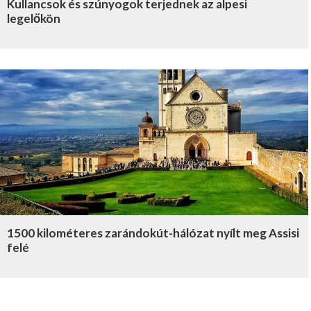
Kullancsok és szúnyogok terjednek az alpesi
legelőkön
1500 kilométeres zarándokút-hálózat nyílt meg Assisi
felé