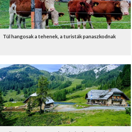
Túl hangosak a tehenek, a turisták panaszkodnak