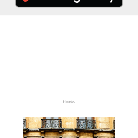
hirdetés