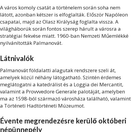
A város komoly csatát a történelem során soha nem
látott, azonban kétszer is elfoglalták. Először Napóleon
csapatai, majd az Olasz Királyság foglalta vissza. A
világháborúk során fontos szerep hárult a városra a
stratégiai fekvése miatt. 1960-ban Nemzeti Műemlékké
nyilvánították Palmanovát.
Látnivalók
Palmanovát földalatti alagutak rendszere szeli át,
amelyek közül néhány látogatható. Szintén érdemes
meglátogatni a katedrálist és a Loggia dei Mercantit,
valamint a Provvvedore Generale palotáját, amelyben
ma az 1598-ból származó városháza található, valamint
a Történeti Hadtörténeti Múzeumot.
Évente megrendezésre kerülő októberi
népünnepély