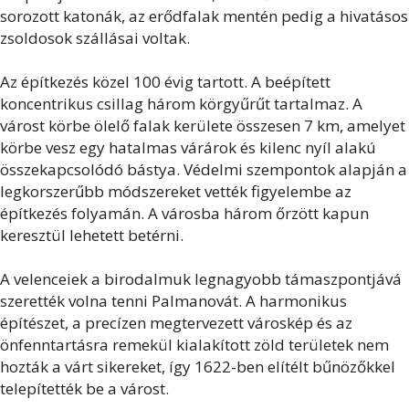
sorozott katonák, az erődfalak mentén pedig a hivatásos
zsoldosok szállásai voltak.
Az építkezés közel 100 évig tartott. A beépített
koncentrikus csillag három körgyűrűt tartalmaz. A
várost körbe ölelő falak kerülete összesen 7 km, amelyet
körbe vesz egy hatalmas várárok és kilenc nyíl alakú
összekapcsolódó bástya. Védelmi szempontok alapján a
legkorszerűbb módszereket vették figyelembe az
építkezés folyamán. A városba három őrzött kapun
keresztül lehetett betérni.
A velenceiek a birodalmuk legnagyobb támaszpontjává
szerették volna tenni Palmanovát. A harmonikus
építészet, a precízen megtervezett városkép és az
önfenntartásra remekül kialakított zöld területek nem
hozták a várt sikereket, így 1622-ben elítélt bűnözőkkel
telepítették be a várost.