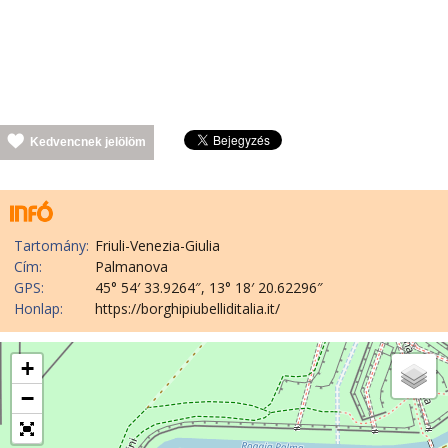
Kedvencnek jelölöm
Tartomány:
Friuli-Venezia-Giulia
Cím:
Palmanova
GPS:
45° 54′ 33.9264″, 13° 18′ 20.62296″
Honlap:
https://borghipiubelliditalia.it/
+
−