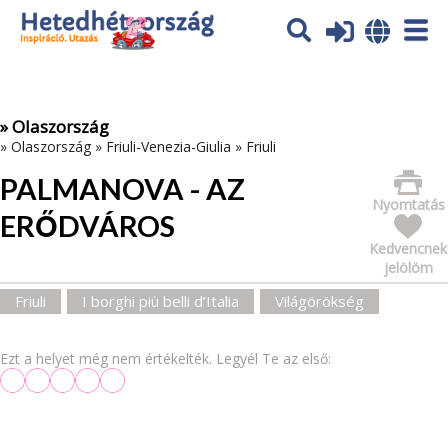
Az oldal sütiket (cookies) használ. További tájékoztatás itt:
Adatvédelmi tájékoztató
Ok
» Olaszország
»
Olaszország
»
Friuli-Venezia-Giulia
»
Friuli
PALMANOVA - AZ
Nyomtatás
ERŐDVÁROS
Kedvencnek
jelölöm
Friuli
I borghi più belli d’Italia
Világörökség
Ezt a helyet még nem értékelték. Legyél Te az első: