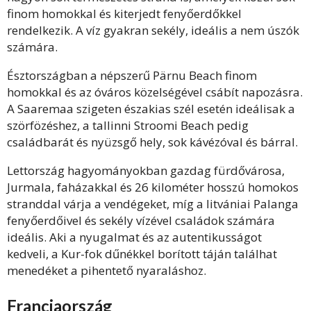
finom homokkal és kiterjedt fenyőerdőkkel
rendelkezik. A víz gyakran sekély, ideális a nem úszók
számára.
Észtországban a népszerű Pärnu Beach finom
homokkal és az óváros közelségével csábít napozásra.
A Saaremaa szigeten északias szél esetén ideálisak a
szörfözéshez, a tallinni Stroomi Beach pedig
családbarát és nyüzsgő hely, sok kávézóval és bárral.
Lettország hagyományokban gazdag fürdővárosa,
Jurmala, faházakkal és 26 kilométer hosszú homokos
stranddal várja a vendégeket, míg a litvániai Palanga
fenyőerdőivel és sekély vízével családok számára
ideális. Aki a nyugalmat és az autentikusságot
kedveli, a Kur-fok dűnékkel borított táján találhat
menedéket a pihentető nyaraláshoz.
Franciaország