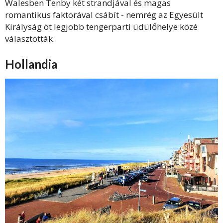
Walesben Tenby két strandjával és magas
romantikus faktorával csábít - nemrég az Egyesült
Királyság öt legjobb tengerparti üdülőhelye közé
választották.
Hollandia