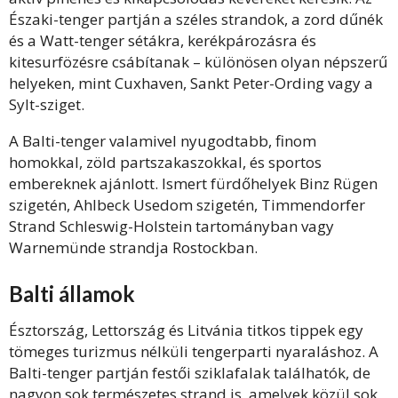
Északi-tenger partján a széles strandok, a zord dűnék
és a Watt-tenger sétákra, kerékpározásra és
kitesurfözésre csábítanak – különösen olyan népszerű
helyeken, mint Cuxhaven, Sankt Peter-Ording vagy a
Sylt-sziget.
A Balti-tenger valamivel nyugodtabb, finom
homokkal, zöld partszakaszokkal, és sportos
embereknek ajánlott. Ismert fürdőhelyek Binz Rügen
szigetén, Ahlbeck Usedom szigetén, Timmendorfer
Strand Schleswig-Holstein tartományban vagy
Warnemünde strandja Rostockban.
Balti államok
Észtország, Lettország és Litvánia titkos tippek egy
tömeges turizmus nélküli tengerparti nyaraláshoz. A
Balti-tenger partján festői sziklafalak találhatók, de
nagyon sok természetes strand is, amelyek közül sok