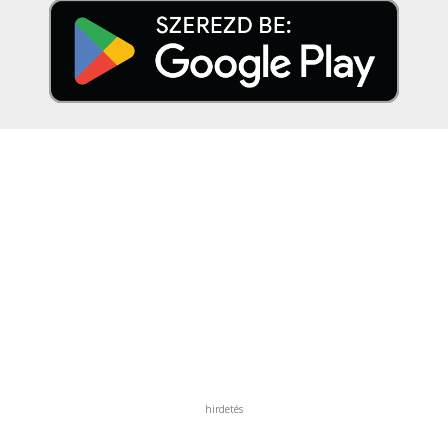
hirdetés