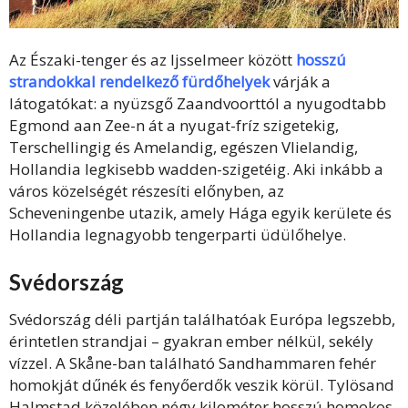
Az Északi-tenger és az Ijsselmeer között
hosszú
strandokkal rendelkező fürdőhelyek
várják a
látogatókat: a nyüzsgő Zaandvoorttól a nyugodtabb
Egmond aan Zee-n át a nyugat-fríz szigetekig,
Terschellingig és Amelandig, egészen Vlielandig,
Hollandia legkisebb wadden-szigetéig. Aki inkább a
város közelségét részesíti előnyben, az
Scheveningenbe utazik, amely Hága egyik kerülete és
Hollandia legnagyobb tengerparti üdülőhelye.
Svédország
Svédország déli partján találhatóak Európa legszebb,
érintetlen strandjai – gyakran ember nélkül, sekély
vízzel. A Skåne-ban található Sandhammaren fehér
homokját dűnék és fenyőerdők veszik körül. Tylösand
Halmstad közelében négy kilométer hosszú homokos