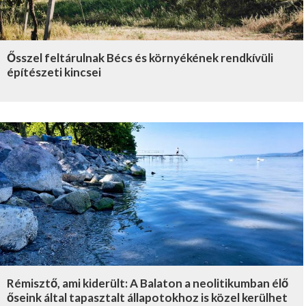
Ősszel feltárulnak Bécs és környékének rendkívüli
építészeti kincsei
Rémisztő, ami kiderült: A Balaton a neolitikumban élő
őseink által tapasztalt állapotokhoz is közel kerülhet