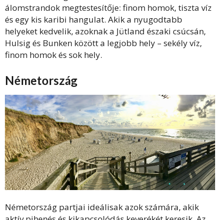
álomstrandok megtestesítője: finom homok, tiszta víz
és egy kis karibi hangulat. Akik a nyugodtabb
helyeket kedvelik, azoknak a Jütland északi csúcsán,
Hulsig és Bunken között a legjobb hely – sekély víz,
finom homok és sok hely.
Németország
Németország partjai ideálisak azok számára, akik
aktív pihenés és kikapcsolódás keverékét keresik. Az