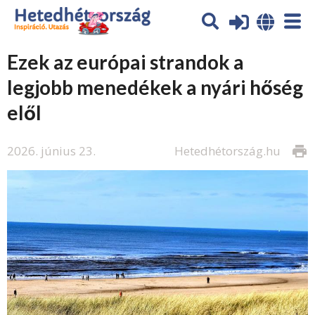
Ezek az európai strandok a
legjobb menedékek a nyári hőség
elől
2026. június 23.
Hetedhétország.hu
print