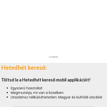
hirdetés
Hetedhét kereső:
Töltsd le a Hetedhét kereső mobil applikációt!
Egyszerű használat
Megmutatja, mi van a közelben
Utazáshoz nélkülözhetetlen: Magyar és külföldi úticélok