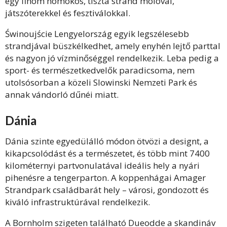
egy finom homokos, tiszta strand mólóval,
játszóterekkel és fesztiválokkal.
Świnoujście Lengyelország egyik legszélesebb
strandjával büszkélkedhet, amely enyhén lejtő parttal
és nagyon jó vízminőséggel rendelkezik. Leba pedig a
sport- és természetkedvelők paradicsoma, nem
utolsósorban a közeli Slowinski Nemzeti Park és
annak vándorló dűnéi miatt.
Dánia
Dánia szinte egyedülálló módon ötvözi a designt, a
kikapcsolódást és a természetet, és több mint 7400
kilométernyi partvonulatával ideális hely a nyári
pihenésre a tengerparton. A koppenhágai Amager
Strandpark családbarát hely – városi, gondozott és
kiváló infrastruktúrával rendelkezik.
A Bornholm szigeten található Dueodde a skandináv