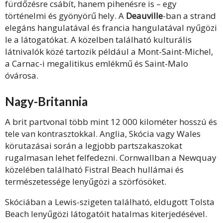
fürdőzésre csábít, hanem pihenésre is – egy
történelmi és gyönyörű hely. A
Deauville
-ban a strand
elegáns hangulatával és francia hangulatával nyűgözi
le a látogatókat. A közelben található kulturális
látnivalók közé tartozik például a Mont-Saint-Michel,
a Carnac-i megalitikus emlékmű és Saint-Malo
óvárosa.
Nagy-Britannia
A brit partvonal több mint 12 000 kilométer hosszú és
tele van kontrasztokkal. Anglia, Skócia vagy Wales
körutazásai során a legjobb partszakaszokat
rugalmasan lehet felfedezni. Cornwallban a Newquay
közelében található Fistral Beach hullámai és
természetessége lenyűgözi a szörfösöket.
Skóciában a Lewis-szigeten található, eldugott Tolsta
Beach lenyűgözi látogatóit hatalmas kiterjedésével.