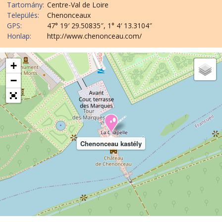
Tartomány:
Centre-Val de Loire
Település:
Chenonceaux
GPS:
47° 19′ 29.50835″, 1° 4′ 13.3104″
Honlap:
http://www.chenonceau.com/
+
−
Chenonceau kastély