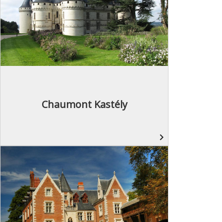
Chaumont Kastély
navigate_next