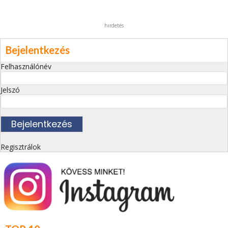
hirdetés
Bejelentkezés
Felhasználónév
Jelszó
Regisztrálok