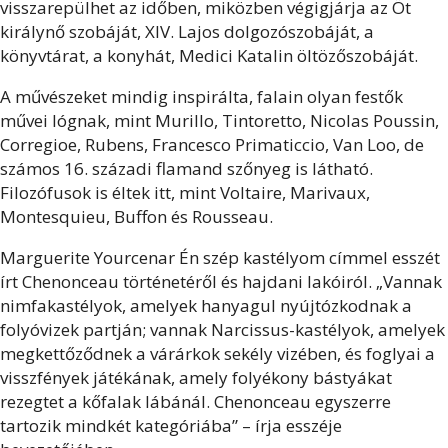
visszarepülhet az időben, miközben végigjárja az Öt
királynő szobáját, XIV. Lajos dolgozószobáját, a
könyvtárat, a konyhát, Medici Katalin öltözőszobáját.
A művészeket mindig inspirálta, falain olyan festők
művei lógnak, mint Murillo, Tintoretto, Nicolas Poussin,
Corregioe, Rubens, Francesco Primaticcio, Van Loo, de
számos 16. századi flamand szőnyeg is látható.
Filozófusok is éltek itt, mint Voltaire, Marivaux,
Montesquieu, Buffon és Rousseau.
Marguerite Yourcenar Én szép kastélyom címmel esszét
írt Chenonceau történetéről és hajdani lakóiról. „Vannak
nimfakastélyok, amelyek hanyagul nyújtózkodnak a
folyóvizek partján; vannak Narcissus-kastélyok, amelyek
megkettőződnek a várárkok sekély vizében, és foglyai a
visszfények játékának, amely folyékony bástyákat
rezegtet a kőfalak lábánál. Chenonceau egyszerre
tartozik mindkét kategóriába” – írja esszéje