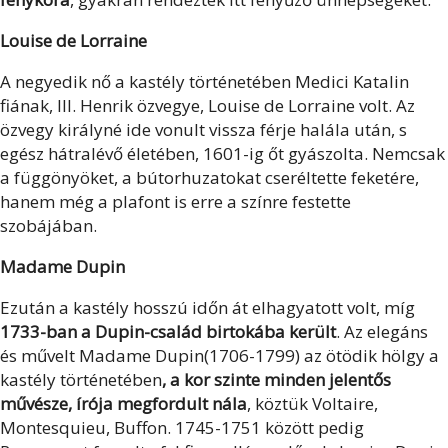
Louise de Lorraine
A negyedik nő a kastély történetében Medici Katalin
fiának, III. Henrik özvegye, Louise de Lorraine volt. Az
özvegy királyné ide vonult vissza férje halála után, s
egész hátralévő életében, 1601-ig őt gyászolta. Nemcsak
a függönyöket, a bútorhuzatokat cseréltette feketére,
hanem még a plafont is erre a színre festette
szobájában.
Madame Dupin
Ezután a kastély hosszú időn át elhagyatott volt, míg
1733-ban a Dupin-család birtokába került
. Az elegáns
és művelt Madame Dupin(1706-1799) az ötödik hölgy a
kastély történetében
, a kor szinte minden jelentős
művésze, írója megfordult nála
, köztük Voltaire,
Montesquieu, Buffon. 1745-1751 között pedig