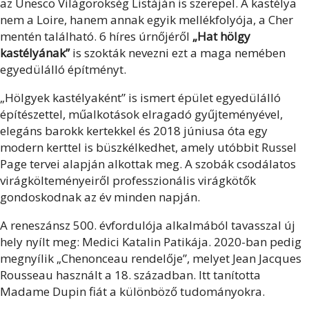
az Unesco Világörökség Listáján is szerepel. A kastélya
nem a Loire, hanem annak egyik mellékfolyója, a Cher
mentén található. 6 híres úrnőjéről
„Hat hölgy
kastélyának”
is szokták nevezni ezt a maga nemében
egyedülálló építményt.
„Hölgyek kastélyaként” is ismert épület egyedülálló
építészettel, műalkotások elragadó gyűjteményével,
elegáns barokk kertekkel és 2018 júniusa óta egy
modern kerttel is büszkélkedhet, amely utóbbit Russel
Page tervei alapján alkottak meg. A szobák csodálatos
virágkölteményeiről professzionális virágkötők
gondoskodnak az év minden napján.
A reneszánsz 500. évfordulója alkalmából tavasszal új
hely nyílt meg: Medici Katalin Patikája. 2020-ban pedig
megnyílik „Chenonceau rendelője”, melyet Jean Jacques
Rousseau használt a 18. században. Itt tanította
Madame Dupin fiát a különböző tudományokra.