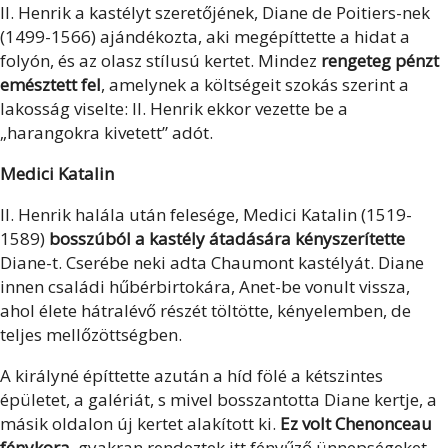
II. Henrik a kastélyt szeretőjének, Diane de Poitiers-nek
(1499-1566) ajándékozta, aki megépíttette a hidat a
folyón, és az olasz stílusú kertet. Mindez
rengeteg pénzt
emésztett fel
, amelynek a költségeit szokás szerint a
lakosság viselte: II. Henrik ekkor vezette be a
„harangokra kivetett” adót.
Medici Katalin
II. Henrik halála után felesége, Medici Katalin (1519-
1589)
bosszúból a kastély átadására kényszerítette
Diane-t. Cserébe neki adta Chaumont kastélyát. Diane
innen családi hűbérbirtokára, Anet-be vonult vissza,
ahol élete hátralévő részét töltötte, kényelemben, de
teljes mellőzöttségben.
A királyné építtette azután a híd fölé a kétszintes
épületet, a galériát, s mivel bosszantotta Diane kertje, a
másik oldalon új kertet alakított ki.
Ez volt Chenonceau
fénykora
, gyakran rendeztek itt fényűző ünnepségeket.