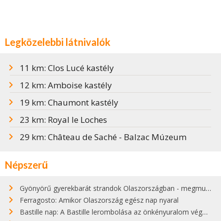
Legközelebbi látnivalók
11 km: Clos Lucé kastély
12 km: Amboise kastély
19 km: Chaumont kastély
23 km: Royal le Loches
29 km: Château de Saché - Balzac Múzeum
Népszerű
Gyönyörű gyerekbarát strandok Olaszországban - megmutatjuk a 15 legjobbat
Ferragosto: Amikor Olaszország egész nap nyaral
Bastille nap: A Bastille lerombolása az önkényuralom végét jelentette