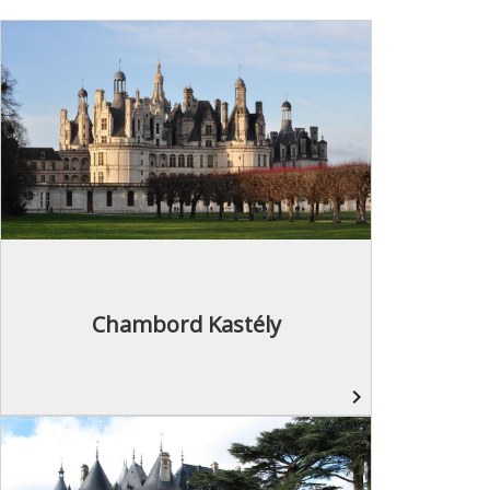
Chambord Kastély
navigate_next