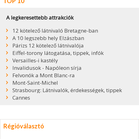
TOP 10
A legkeresettebb attrakciók
12 kötelező látnivaló Bretagne-ban
A 10 legszebb hely Elzászban
Párizs 12 kötelező látnivalója
Eiffel-torony látogatása, tippek, infók
Versailles-i kastély
Invalidusok - Napóleon sírja
Felvonók a Mont Blanc-ra
Mont-Saint-Michel
Strasbourg: Látnivalók, érdekességek, tippek
Cannes
Régióválasztó