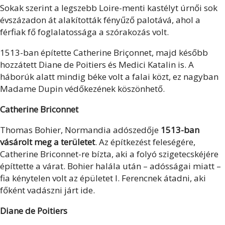
Sokak szerint a legszebb Loire-menti kastélyt úrnői sok
évszázadon át alakították fényűző palotává, ahol a
férfiak fő foglalatossága a szórakozás volt.
1513-ban építette Catherine Briçonnet, majd később
hozzátett Diane de Poitiers és Medici Katalin is. A
háborúk alatt mindig béke volt a falai közt, ez nagyban
Madame Dupin védőkezének köszönhető.
Catherine Briconnet
Thomas Bohier, Normandia adószedője
1513-ban
vásárolt meg a területet
. Az építkezést feleségére,
Catherine Briconnet-re bízta, aki a folyó szigetecskéjére
építtette a várat. Bohier halála után – adósságai miatt –
fia kénytelen volt az épületet I. Ferencnek átadni, aki
főként vadászni járt ide.
Diane de Poitiers