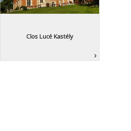
Clos Lucé Kastély
navigate_next