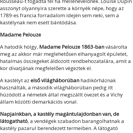
Rousseau-t fogadta fel fia mellénevelőnek. Louise Dupin
asszonyt olyannyira szerette a környék népe, hogy az
1789-es francia forradalom idején sem neki, sem a
kastélynak nem esett bántódása.
Madame Pelouze
A hatodik hölgy,
Madame Pelouze 1863-ban
vásárolta
meg az akkor már meglehetősen elhanyagolt épületet,
hatalmas összegeket áldozott rendbehozatalára, amit a
kor divatjának megfelelően végeztek el.
A kastélyt az
első világháborúban
hadikórháznak
használták, a második világháborúban pedig itt
húzódott a németek által megszállt övezet és a Vichy
állam közötti demarkációs vonal.
Napjainkban, a kastély magántulajdonban van, de
látogatható
, a vendégek szabadon barangolhatnak a
kastély pazarul berendezett termeiben. A látogató