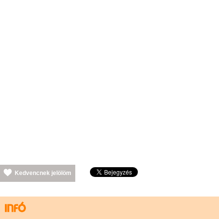
Kedvencnek jelölöm