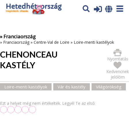
Az oldal sütiket (cookies) használ. További tájékoztatás itt:
Adatvédelmi tájékoztató
Ok
» Franciaország
»
Franciaország
»
Centre-Val de Loire
»
Loire-menti kastélyok
CHENONCEAU
Nyomtatás
KASTÉLY
Kedvencnek
jelölöm
Loire-menti kastélyok
Vár és kastély
Világörökség
Ezt a helyet még nem értékelték. Legyél Te az első: