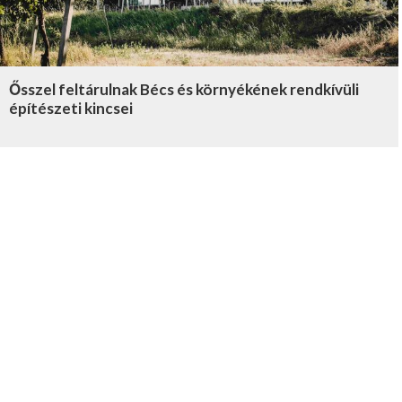
Ősszel feltárulnak Bécs és környékének rendkívüli
építészeti kincsei