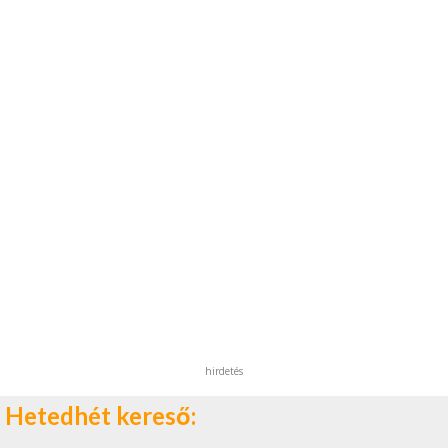
hirdetés
Hetedhét kereső: