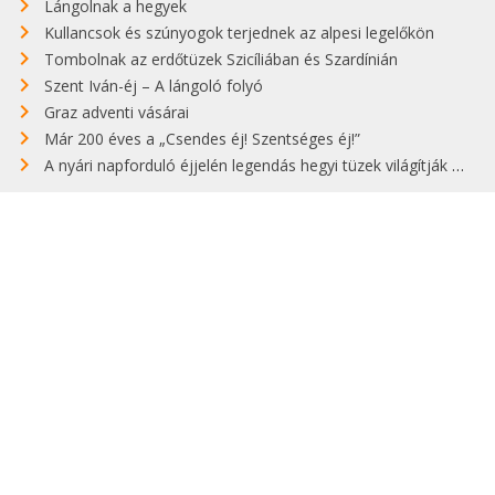
Lángolnak a hegyek
Kullancsok és szúnyogok terjednek az alpesi legelőkön
Tombolnak az erdőtüzek Szicíliában és Szardínián
Szent Iván-éj – A lángoló folyó
Graz adventi vásárai
Már 200 éves a „Csendes éj! Szentséges éj!”
A nyári napforduló éjjelén legendás hegyi tüzek világítják meg Zugspitzét