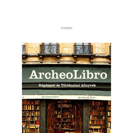
hirdetés