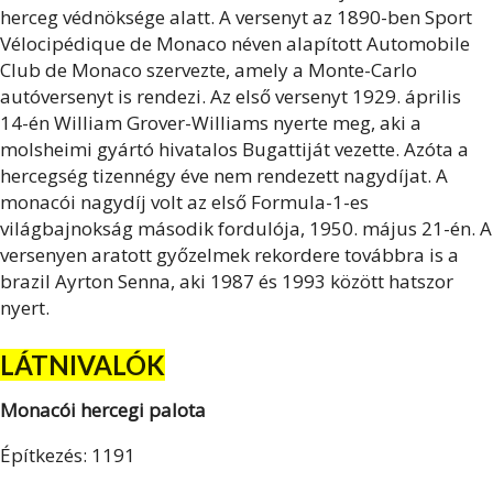
herceg védnöksége alatt. A versenyt az 1890-ben Sport
Vélocipédique de Monaco néven alapított Automobile
Club de Monaco szervezte, amely a Monte-Carlo
autóversenyt is rendezi. Az első versenyt 1929. április
14-én William Grover-Williams nyerte meg, aki a
molsheimi gyártó hivatalos Bugattiját vezette. Azóta a
hercegség tizennégy éve nem rendezett nagydíjat. A
monacói nagydíj volt az első Formula-1-es
világbajnokság második fordulója, 1950. május 21-én. A
versenyen aratott győzelmek rekordere továbbra is a
brazil Ayrton Senna, aki 1987 és 1993 között hatszor
nyert.
LÁTNIVALÓK
Monacói hercegi palota
Építkezés: 1191