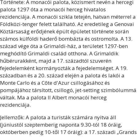
Története: A monacói palota, közismert nevén a hercegi
palota 1297 óta a monacói herceg hivatalos
rezidenciája. A monacói szikla tetején, hatvan méterrel a
Földközi-tenger felett található. Az eredetileg a Genovai
Köztársaság erődjének épült épületet története során
számos külföldi haderő bombázta és ostromolta. A 13.
század vége óta a Grimaldi-ház, a területet 1297-ben
meghódító Grimaldi család otthona. A Grimaldik
hűbérurakként, majd a 17. századtól szuverén
fejedelemként kormányozták a fejedelemséget. A 19.
században és a 20. század elején a palota és lakói a
Monte Carlo és a Côte d'Azur csillogásához és
pompájához társított, csillogó, jet-setting szimbólummá
váltak. Ma a palota II Albert monacói herceg
rezidenciája.
Jellemzők: A palota a turisták számára nyitva áll
(júniustól szeptemberig naponta 9.30-tól 18 óráig,
októberben pedig 10-től 17 óráig): a 17. századi „Grands