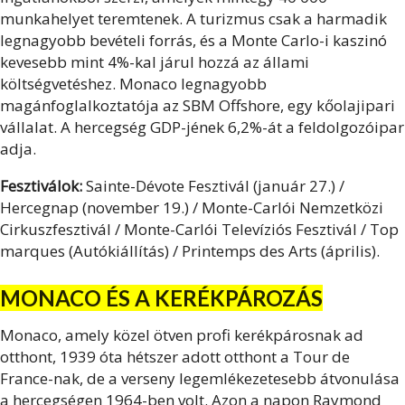
munkahelyet teremtenek. A turizmus csak a harmadik
legnagyobb bevételi forrás, és a Monte Carlo-i kaszinó
kevesebb mint 4%-kal járul hozzá az állami
költségvetéshez. Monaco legnagyobb
magánfoglalkoztatója az SBM Offshore, egy kőolajipari
vállalat. A hercegség GDP-jének 6,2%-át a feldolgozóipar
adja.
Fesztiválok:
Sainte-Dévote Fesztivál (január 27.) /
Hercegnap (november 19.) / Monte-Carlói Nemzetközi
Cirkuszfesztivál / Monte-Carlói Televíziós Fesztivál / Top
marques (Autókiállítás) / Printemps des Arts (április).
MONACO ÉS A KERÉKPÁROZÁS
Monaco, amely közel ötven profi kerékpárosnak ad
otthont, 1939 óta hétszer adott otthont a Tour de
France-nak, de a verseny legemlékezetesebb átvonulása
a hercegségen 1964-ben volt. Azon a napon Raymond