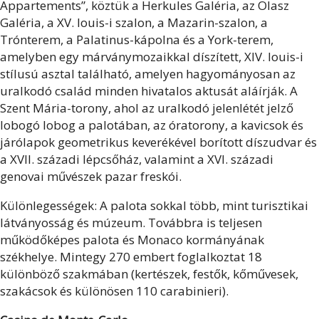
Appartements”, köztük a Herkules Galéria, az Olasz
Galéria, a XV. louis-i szalon, a Mazarin-szalon, a
Trónterem, a Palatinus-kápolna és a York-terem,
amelyben egy márványmozaikkal díszített, XIV. louis-i
stílusú asztal található, amelyen hagyományosan az
uralkodó család minden hivatalos aktusát aláírják. A
Szent Mária-torony, ahol az uralkodó jelenlétét jelző
lobogó lobog a palotában, az óratorony, a kavicsok és
járólapok geometrikus keverékével borított díszudvar és
a XVII. századi lépcsőház, valamint a XVI. századi
genovai művészek pazar freskói.
Különlegességek: A palota sokkal több, mint turisztikai
látványosság és múzeum. Továbbra is teljesen
működőképes palota és Monaco kormányának
székhelye. Mintegy 270 embert foglalkoztat 18
különböző szakmában (kertészek, festők, kőművesek,
szakácsok és különösen 110 carabinieri).