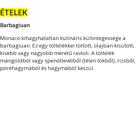
ÉTELEK
Barbagiuan
Monaco kihagyhatatlan kulináris különlegessége a
barbagiuan. Ez egy töltelékkel töltött, olajban kisütött,
kisebb vagy nagyobb méretű ravioli. A töltelék
mángoldból vagy spenótlevélből (télen tökből), rizsből,
póréhagymából és hagymából készül.