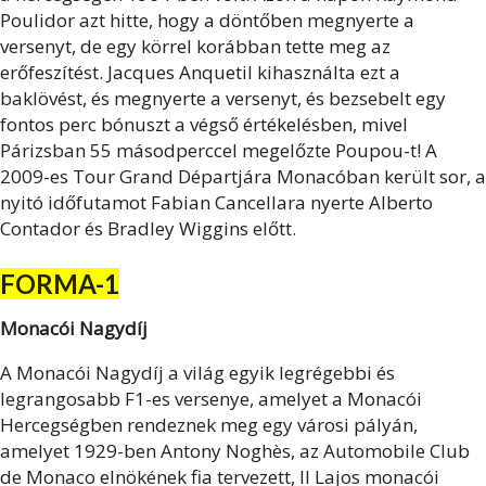
Poulidor azt hitte, hogy a döntőben megnyerte a
versenyt, de egy körrel korábban tette meg az
erőfeszítést. Jacques Anquetil kihasználta ezt a
baklövést, és megnyerte a versenyt, és bezsebelt egy
fontos perc bónuszt a végső értékelésben, mivel
Párizsban 55 másodperccel megelőzte Poupou-t! A
2009-es Tour Grand Départjára Monacóban került sor, a
nyitó időfutamot Fabian Cancellara nyerte Alberto
Contador és Bradley Wiggins előtt.
FORMA-1
Monacói Nagydíj
A Monacói Nagydíj a világ egyik legrégebbi és
legrangosabb F1-es versenye, amelyet a Monacói
Hercegségben rendeznek meg egy városi pályán,
amelyet 1929-ben Antony Noghès, az Automobile Club
de Monaco elnökének fia tervezett, II Lajos monacói