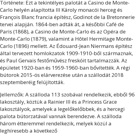
Története: Ezt a tekintélyes palotát a Casino de Monte-
Carlo helyén alapította III Károly monacói herceg és
François Blanc francia építész, Godinot de la Bretonnerie
tervei alapján. 1864-ben adták át, a későbbi Café de
Paris (1868), a Casino de Monte-Carlo és az Opéra de
Monte-Carlo (1879), valamint a Hôtel Hermitage Monte-
Carlo (1896) mellett. Az Édouard-Jean Niermans építész
által tervezett homlokzatok 1909-1910-ből származnak,
és Paul Gervais festőművész freskóit tartalmazzák. Az
épületet 1920-ban és 1959-1960-ban bővítették. A régi
bútorok 2015-ös elárverezése után a szállodát 2018
szeptemberéig felújították.
Jellemzők: A szálloda 113 szobával rendelkezik, ebből 96
lakosztály, köztük a Rainier III és a Princess Grace
lakosztályok, amelyek a legelőkelőbbek, és a hercegi
palota bútorzatával vannak berendezve. A szálloda
három étteremmel rendelkezik, melyek közül a
leghíresebb a következő