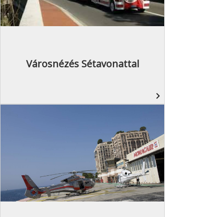
Városnézés Sétavonattal
navigate_next