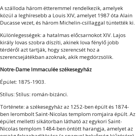
A szálloda három étteremmel rendelkezik, amelyek
közül a leghíresebb a Louis XIV, amelyet 1987 óta Alain
Ducasse vezet, és három Michelin-csillaggal tüntették ki.
Különlegességek: a hatalmas előcsarnokot XIV. Lajos
király lovas szobra díszíti, akinek lova fénylő jobb
térdéről azt tartják, hogy szerencsét hoz a
szerencsejátékban azoknak, akik megdörzsölik.
Notre-Dame Immaculée székesegyház
Épület: 1875-1903.
Stílus: Stílus: román-bizánci.
Története: a székesegyház az 1252-ben épült és 1874-
ben lerombolt Saint-Nicolas templom romjaira épült. Az
épület melletti sikátorban látható az egykori Saint-
Nicolas templom 1484-ben öntött harangja, amelyet az
ország felszabadítására (a spanyol helyőrség kiűzésére)