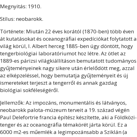
Megnyitás: 1910.
Stílus: neobarokk.
Története: Miután 22 éves korától (1870-ben) több éven
át kutatásokat és oceanográfiai expedíciókat folytatott a
világ körül, I. Albert herceg 1885-ben úgy döntött, hogy
tengerbiológiai laboratóriumot hoz létre. Az ötlet az
1889-es párizsi világkiállításon bemutatott tudományos
gyűjteményeinek nagy sikere után érlelődött meg, azzal
az elképzeléssel, hogy bemutatja gyűjteményeit és új
ismereteket terjeszt a tengerről és annak gazdag
biológiai sokféleségéről.
Jellemzők: Az impozáns, monumentális és látványos,
neobarokk palota-múzeum terveit a 19. század végén
Paul Delefortrie francia építész készítette, aki a Földközi-
tenger és az oceanográfia témakörét járta körül. Ez a
6000 m2-es műemlék a legimpozánsabb a Sziklán (a