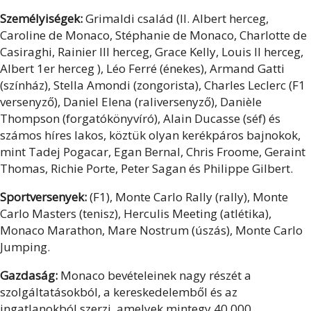
Személyiségek:
Grimaldi család (II. Albert herceg,
Caroline de Monaco, Stéphanie de Monaco, Charlotte de
Casiraghi, Rainier III herceg, Grace Kelly, Louis II herceg,
Albert 1er herceg ), Léo Ferré (énekes), Armand Gatti
(színház), Stella Amondi (zongorista), Charles Leclerc (F1
versenyző), Daniel Elena (raliversenyző), Danièle
Thompson (forgatókönyvíró), Alain Ducasse (séf) és
számos híres lakos, köztük olyan kerékpáros bajnokok,
mint Tadej Pogacar, Egan Bernal, Chris Froome, Geraint
Thomas, Richie Porte, Peter Sagan és Philippe Gilbert.
Sportversenyek:
(F1), Monte Carlo Rally (rally), Monte
Carlo Masters (tenisz), Herculis Meeting (atlétika),
Monaco Marathon, Mare Nostrum (úszás), Monte Carlo
Jumping.
Gazdaság:
Monaco bevételeinek nagy részét a
szolgáltatásokból, a kereskedelemből és az
ingatlanokból szerzi, amelyek mintegy 40 000