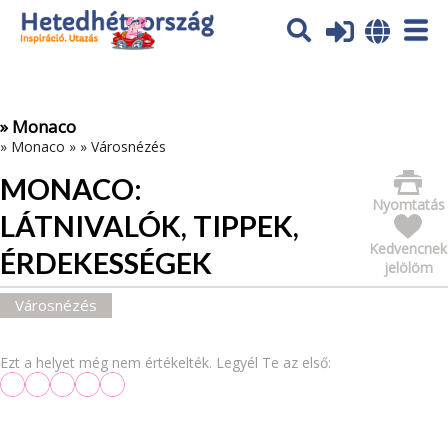
Az oldal sütiket (cookies) használ. További tájékoztatás itt:
Adatvédelmi tájékoztató
Ok
» Monaco
»
Monaco
»
»
Városnézés
MONACO:
Nyomtatás
LÁTNIVALÓK, TIPPEK,
Kedvencnek
ÉRDEKESSÉGEK
jelölöm
Városnézés
Ezt a helyet még nem értékelték. Legyél Te az első: