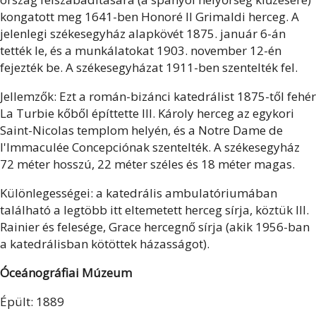
kongatott meg 1641-ben Honoré II Grimaldi herceg. A
jelenlegi székesegyház alapkövét 1875. január 6-án
tették le, és a munkálatokat 1903. november 12-én
fejezték be. A székesegyházat 1911-ben szentelték fel.
Jellemzők: Ezt a román-bizánci katedrálist 1875-től fehér
La Turbie kőből építtette III. Károly herceg az egykori
Saint-Nicolas templom helyén, és a Notre Dame de
l'Immaculée Concepciónak szentelték. A székesegyház
72 méter hosszú, 22 méter széles és 18 méter magas.
Különlegességei: a katedrális ambulatóriumában
található a legtöbb itt eltemetett herceg sírja, köztük III.
Rainier és felesége, Grace hercegnő sírja (akik 1956-ban
a katedrálisban kötöttek házasságot).
Óceánográfiai Múzeum
Épült: 1889