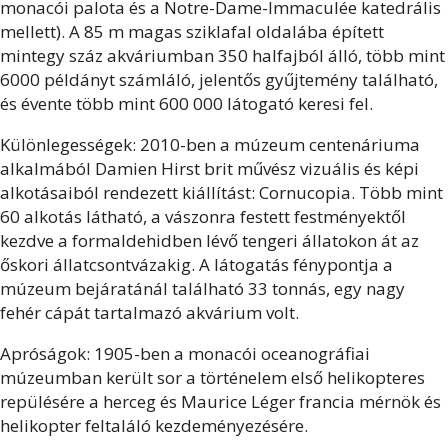
monacói palota és a Notre-Dame-Immaculée katedrális
mellett). A 85 m magas sziklafal oldalába épített
mintegy száz akváriumban 350 halfajból álló, több mint
6000 példányt számláló, jelentős gyűjtemény található,
és évente több mint 600 000 látogató keresi fel.
Különlegességek: 2010-ben a múzeum centenáriuma
alkalmából Damien Hirst brit művész vizuális és képi
alkotásaiból rendezett kiállítást: Cornucopia. Több mint
60 alkotás látható, a vászonra festett festményektől
kezdve a formaldehidben lévő tengeri állatokon át az
őskori állatcsontvázakig. A látogatás fénypontja a
múzeum bejáratánál található 33 tonnás, egy nagy
fehér cápát tartalmazó akvárium volt.
Apróságok: 1905-ben a monacói oceanográfiai
múzeumban került sor a történelem első helikopteres
repülésére a herceg és Maurice Léger francia mérnök és
helikopter feltaláló kezdeményezésére.