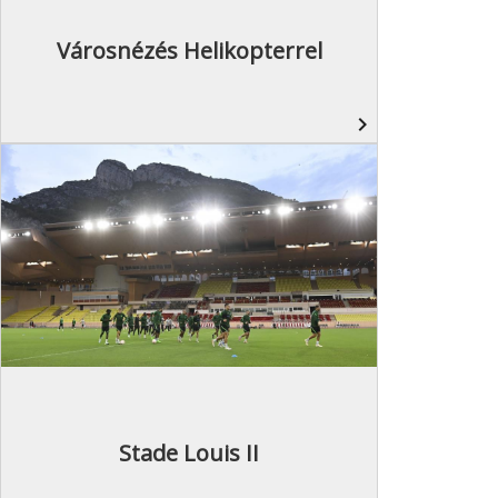
Városnézés Helikopterrel
navigate_next
Stade Louis II