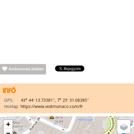
Kedvencnek jelölöm
GPS:
43° 44′ 13.73381″, 7° 25′ 31.08385″
Honlap:
https://www.visitmonaco.com/fr
+
−