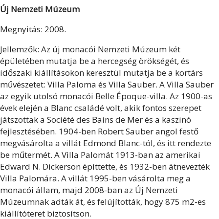
Új Nemzeti Múzeum
Megnyitás: 2008.
Jellemzők: Az új monacói Nemzeti Múzeum két
épületében mutatja be a hercegség örökségét, és
időszaki kiállításokon keresztül mutatja be a kortárs
művészetet: Villa Paloma és Villa Sauber. A Villa Sauber
az egyik utolsó monacói Belle Époque-villa. Az 1900-as
évek elején a Blanc családé volt, akik fontos szerepet
játszottak a Société des Bains de Mer és a kaszinó
fejlesztésében. 1904-ben Robert Sauber angol festő
megvásárolta a villát Edmond Blanc-tól, és itt rendezte
be műtermét. A Villa Palomát 1913-ban az amerikai
Edward N. Dickerson építtette, és 1932-ben átnevezték
Villa Palomára. A villát 1995-ben vásárolta meg a
monacói állam, majd 2008-ban az Új Nemzeti
Múzeumnak adták át, és felújították, hogy 875 m2-es
kiállítóteret biztosítson.