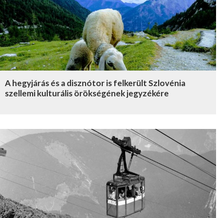
A hegyjárás és a disznótor is felkerült Szlovénia
szellemi kulturális örökségének jegyzékére