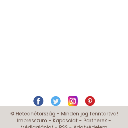
© Hetedhétország - Minden jog fenntartva!
Impresszum
-
Kapcsolat
-
Partnerek
-
Médiaajánlat
-
RSS
-
Adatvédelem