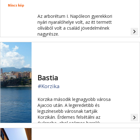
Az arborétum I. Napóleon gyerekkori
nyári nyaralóhelye volt, az itt termett
olívából volt a család jövedelmének
navigate_next
nagyrésze.
Bastia
#Korzika
Korzika második legnagyobb városa
Ajaccio után. A legeredetibb és
legszínesebb városnak tartják
navigate_next
Korzikán. Érdemes felsétálni az
óvárosba, ahol számos barokk
műemlék található. Kikötője a
legnagyobb, a közelében található