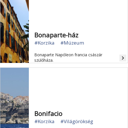
kéttornyú templom a város jelképévé
vált.
Bonaparte-ház
#Korzika
#Múzeum
Bonaparte Napóleon francia császár
navigate_next
szülőháza.
Bonifacio
#Korzika
#Világörökség