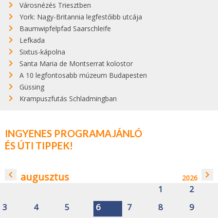
Városnézés Triesztben
York: Nagy-Britannia legfestőibb utcája
Baumwipfelpfad Saarschleife
Lefkada
Sixtus-kápolna
Santa Maria de Montserrat kolostor
A 10 legfontosabb múzeum Budapesten
Güssing
Krampuszfutás Schladmingban
INGYENES PROGRAMAJÁNLÓ
ÉS ÚTI TIPPEK!
navigate_before
navigate_next
augusztus
2026
1
2
3
4
5
6
7
8
9