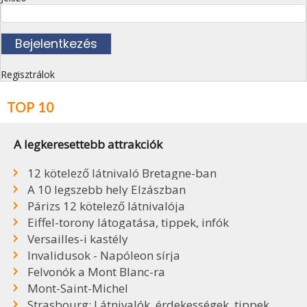
Regisztrálok
TOP 10
A legkeresettebb attrakciók
12 kötelező látnivaló Bretagne-ban
A 10 legszebb hely Elzászban
Párizs 12 kötelező látnivalója
Eiffel-torony látogatása, tippek, infók
Versailles-i kastély
Invalidusok - Napóleon sírja
Felvonók a Mont Blanc-ra
Mont-Saint-Michel
Strasbourg: Látnivalók, érdekességek, tippek