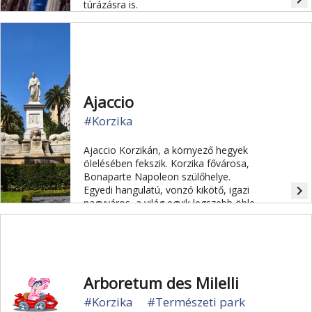
túrázásra is.
Ajaccio
#Korzika
Ajaccio Korzikán, a környező hegyek
ölelésében fekszik. Korzika fővárosa,
Bonaparte Napoleon szülőhelye.
navigate_next
Egyedi hangulatú, vonzó kikötő, igazi
nagyváros, a világ egyik legszebb öble
mentén épült. A háttérben magas
hegyek húzódnak, amelyeken még
májusban is hósipkák vannak.
Arboretum des Milelli
#Korzika
#Természeti park