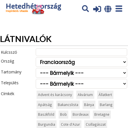
Az oldal sütiket (cookies) használ. További tájékoztatás itt:
Adatvédelmi tájékoztató
Ok
LÁTNIVALÓK
Kulcsszó
Ország
Tartomány
Település
Címkék
Advent és karácsony
Akvárium
Állatkert
Apátság
Bakancslista
Bánya
Barlang
Baszkföld
Bob
Bordeaux
Bretagne
Burgundia
Cote d'Azur
Csillagászat