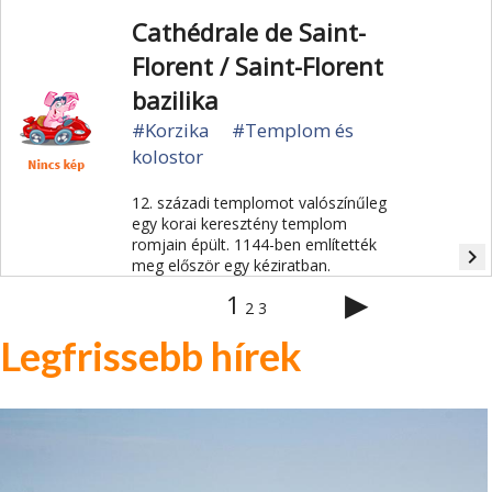
Cathédrale de Saint-
Florent / Saint-Florent
bazilika
#Korzika
#Templom és
kolostor
12. századi templomot valószínűleg
egy korai keresztény templom
romjain épült. 1144-ben említették
navigate_next
meg először egy kéziratban.
▶
1
2
3
Legfrissebb hírek