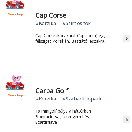
Cap Corse
#Korzika
#Szirt és fok
Cap Corse (korzikaiul: Capicorsu) egy
navigate_next
félsziget Korzikán, Bastiától északra.
Carpa Golf
#Korzika
#Szabadidőpark
18 minigolf pálya a háttérben
Bonifacio-val, a tengerrel és
navigate_next
Szardíniával.