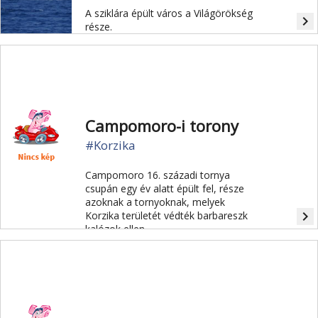
A sziklára épült város a Világörökség
navigate_next
része.
Campomoro-i torony
#Korzika
Campomoro 16. századi tornya
csupán egy év alatt épült fel, része
azoknak a tornyoknak, melyek
navigate_next
Korzika területét védték barbareszk
kalózok ellen.