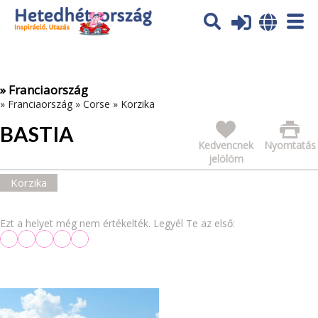
Az oldal sütiket (cookies) használ. További tájékoztatás itt:
Adatvédelmi tájékoztató
Ok
» Franciaország
»
Franciaország
»
Corse
»
Korzika
BASTIA
Kedvencnek
Nyomtatás
jelölöm
Korzika
Ezt a helyet még nem értékelték. Legyél Te az első: