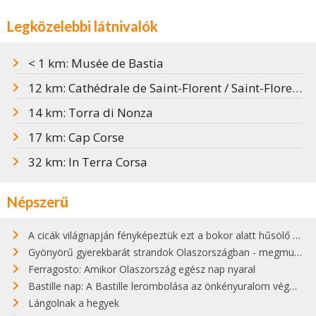
Legközelebbi látnivalók
< 1 km: Musée de Bastia
12 km: Cathédrale de Saint-Florent / Saint-Florent bazilika
14 km: Torra di Nonza
17 km: Cap Corse
32 km: In Terra Corsa
Népszerű
A cicák világnapján fényképeztük ezt a bokor alatt hűsölő cicát Kisorosziban
Gyönyörű gyerekbarát strandok Olaszországban - megmutatjuk a 15 legjobbat
Ferragosto: Amikor Olaszország egész nap nyaral
Bastille nap: A Bastille lerombolása az önkényuralom végét jelentette
Lángolnak a hegyek