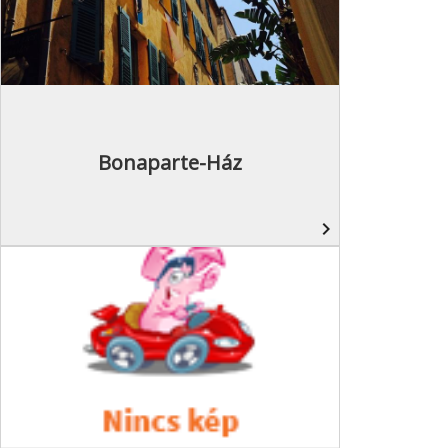
Bonaparte-Ház
navigate_next