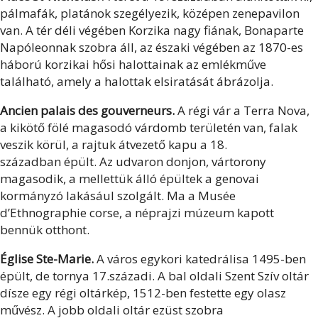
pálmafák, platánok szegélyezik, középen zenepavilon
van. A tér déli végében Korzika nagy fiának, Bonaparte
Napóleonnak szobra áll, az északi végében az 1870-es
háború korzikai hősi halottainak az emlékműve
található, amely a halottak elsiratását ábrázolja.
Ancien palais des gouverneurs.
A régi vár a Terra Nova,
a kikötő fölé magasodó várdomb területén van, falak
veszik körül, a rajtuk átvezető kapu a 18.
században épült. Az udvaron donjon, vártorony
magasodik, a mellettük álló épültek a genovai
kormányzó lakásául szolgált. Ma a Musée
d’Ethnographie corse, a néprajzi múzeum kapott
bennük otthont.
Église Ste-Marie.
A város egykori katedrálisa 1495-ben
épült, de tornya 17.századi. A bal oldali Szent Szív oltár
dísze egy régi oltárkép, 1512-ben festette egy olasz
művész. A jobb oldali oltár ezüst szobra