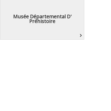
Musée Départemental D'
Préhistoire
navigate_next