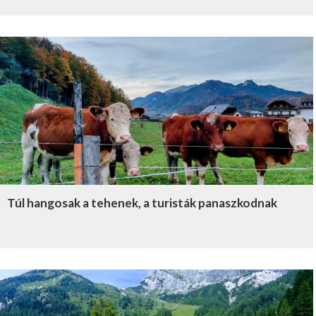
Túl hangosak a tehenek, a turisták panaszkodnak