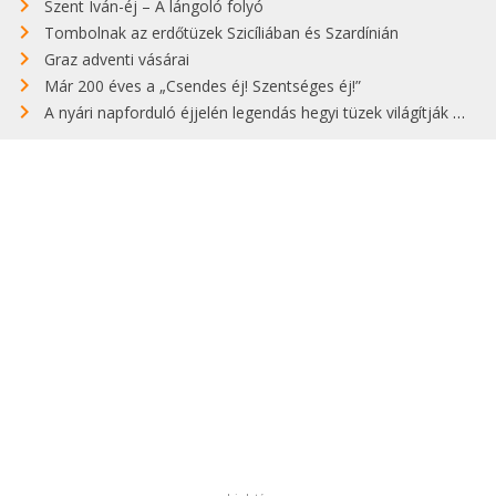
Szent Iván-éj – A lángoló folyó
Tombolnak az erdőtüzek Szicíliában és Szardínián
Graz adventi vásárai
Már 200 éves a „Csendes éj! Szentséges éj!”
A nyári napforduló éjjelén legendás hegyi tüzek világítják meg Zugspitzét