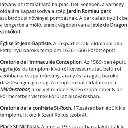
látvány az itt található halpiac. Déli végében, a várhegy
oldalára kapaszkodva a szép
Jardin Romieu park
szubtrópusi növényei pompáznak. A park alatt nyúlik be
a tengerbe a móló, ennek végében van a
Jetée de Dragon
szökőkút
.
Église St-Jean-Baptiste.
A rakpart északi oldalánál álló
kéttornyú barokk templom 1636-1666 között épült.
Oratorie de l’Immaculée Conception.
Az 1589-ben épült,
egyhajós kis templom kívülről keveset mutat, belülről
azonban a csupa márvány, arany és faragás, barokk
díszítése igen gazdag. A templom bal oldalán van a
Mária-szobor
, amelyet minden évben szeptember 8-án
körmenetben visznek körül az alsóvárosban.
Oratorie de la confrérie St-Roch.
17.században épült kis
templom, itt őrzik Szent Rókus szobrát.
Place St-Nicholas.
A teret a 19. században alakították ki,