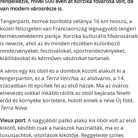
rendelkezik, mivel 500 éven át Korzika fővárosa volt, de
van modern városrésze is.
Tengerparti, homok borította sétánya 16 km hosszú, a
közeli félszigeten van Franciaország legnagyobb tengeri
természetvédelmi parkja. Korzika kulturális fővárosának
is nevezik, ahol az év minden részében különböző
rendezvényeket, fesztiválokat, sportrendezvényeket,
kiállításokat és kézműves vásárokat tartanak.
A város egy kis öböl és a dombok között alakult ki a
tengerparton, ez a
Terra Vecchia
, az alsóváros, a 14.
században itt épültek fel az első házak. Ma az óváros
elnevezés sokkal inkább ráillik az öböl bejárata feletti
erőd és környéke körzetére, holott ennek a neve Új föld,
Terra Nova
.
Vieux port.
A nagyjából patkó alakú kis öböl volt az első
kikötő, később csak a halászok használták, ma ez a
luxusjachtok, vitorlások kikötője. Reggelente színes