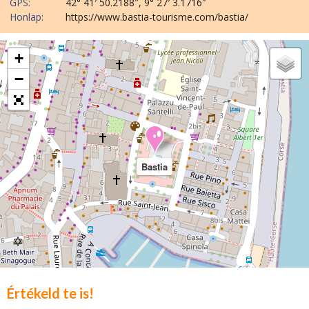
GPS:
42° 41′ 50.2188″, 9° 27′ 3.1716″
Honlap:
https://www.bastia-tourisme.com/bastia/
+
−
Bastia
Értékeld te is!