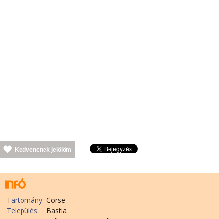
Kedvencnek jelölöm
Tartomány:
Corse
Település:
Bastia