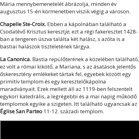
Mária mennybemenetelét ábrázolja, minden év
augusztus 15-én körmenetben viszik végig a városon.
Chapelle Ste-Croix.
Ebben a kápolnában található a
Csodatévő Krisztus kereszt
je
, ezt a régi fakeresztet 1428-
ban a tengeren úszva találta két halász, s azóta is a
bastiai halászok tiszteletének tárgya.
La Canonica.
Bastia repülőterének a közelében található,
ez volt a római kikötő, a Mariana, s az ásatások jelentős
őskeresztény emlékeket tártak fel, egyebek között egy
primitív templom és egy keresztelőkápolna
maradványait. Ezek mellett áll az 1119-ben felszentelt
egykori katedrális, a legrégebbi és a mai napig működő
templomok egyike a szigeten. Itt található ugyancsak az
Église San Parteo
11-12. századi
templom.