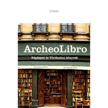
hirdetés