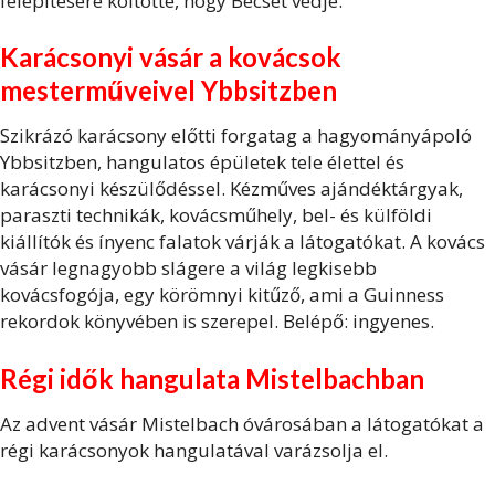
felépítésére költötte, hogy Bécset védje.
Karácsonyi vásár a kovácsok
mesterműveivel Ybbsitzben
Szikrázó karácsony előtti forgatag a hagyományápoló
Ybbsitzben, hangulatos épületek tele élettel és
karácsonyi készülődéssel. Kézműves ajándéktárgyak,
paraszti technikák, kovácsműhely, bel- és külföldi
kiállítók és ínyenc falatok várják a látogatókat. A kovács
vásár legnagyobb slágere a világ legkisebb
kovácsfogója, egy körömnyi kitűző, ami a Guinness
rekordok könyvében is szerepel. Belépő: ingyenes.
Régi idők hangulata Mistelbachban
Az advent vásár Mistelbach óvárosában a látogatókat a
régi karácsonyok hangulatával varázsolja el.