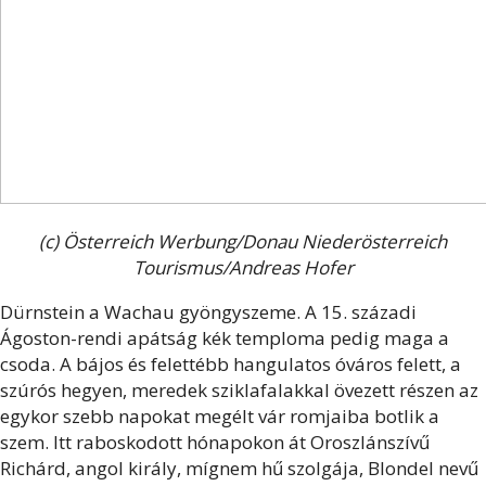
(c) Österreich Werbung/Donau Niederösterreich
Tourismus/Andreas Hofer
Dürnstein a Wachau gyöngyszeme. A 15. századi
Ágoston-rendi apátság kék temploma pedig maga a
csoda. A bájos és felettébb hangulatos óváros felett, a
szúrós hegyen, meredek sziklafalakkal övezett részen az
egykor szebb napokat megélt vár romjaiba botlik a
szem. Itt raboskodott hónapokon át Oroszlánszívű
Richárd, angol király, mígnem hű szolgája, Blondel nevű