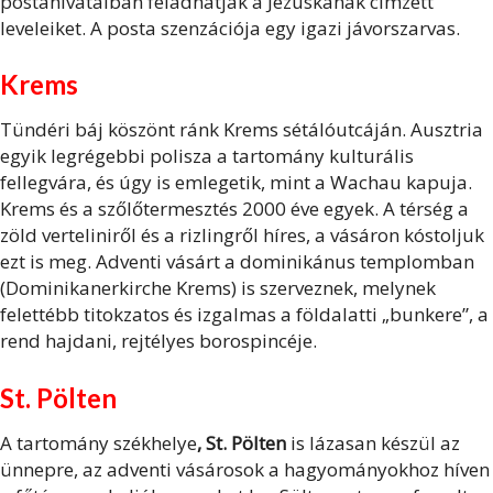
postahivatalban feladhatják a Jézuskának címzett
leveleiket. A posta szenzációja egy igazi jávorszarvas.
Krems
Tündéri báj köszönt ránk Krems sétálóutcáján. Ausztria
egyik legrégebbi polisza a tartomány kulturális
fellegvára, és úgy is emlegetik, mint a Wachau kapuja.
Krems és a szőlőtermesztés 2000 éve egyek. A térség a
zöld verteliniről és a rizlingről híres, a vásáron kóstoljuk
ezt is meg. Adventi vásárt a dominikánus templomban
(Dominikanerkirche Krems) is szerveznek, melynek
felettébb titokzatos és izgalmas a földalatti „bunkere”, a
rend hajdani, rejtélyes borospincéje.
St. Pölten
A tartomány székhelye
, St. Pölten
is lázasan készül az
ünnepre, az adventi vásárosok a hagyományokhoz híven