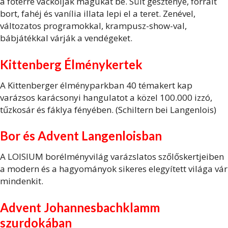
a főtérre vackolják magukat be. Sült gesztenye, forralt
bort, fahéj és vanília illata lepi el a teret. Zenével,
változatos programokkal, krampusz-show-val,
bábjátékkal várják a vendégeket.
Kittenberg Élménykertek
A Kittenberger élményparkban 40 témakert kap
varázsos karácsonyi hangulatot a közel 100.000 izzó,
tűzkosár és fáklya fényében. (Schiltern bei Langenlois)
Bor és Advent Langenloisban
A LOISIUM borélményvilág varázslatos szőlőskertjeiben
a modern és a hagyományok sikeres elegyített világa vár
mindenkit.
Advent Johannesbachklamm
szurdokában