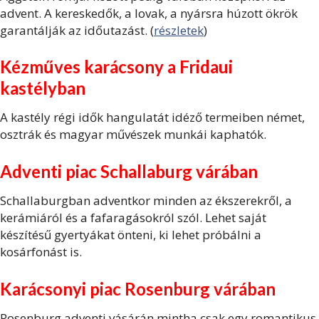
advent. A kereskedők, a lovak, a nyársra húzott ökrök
garantálják az időutazást. (
részletek
)
Kézműves karácsony a Fridaui
kastélyban
A kastély régi idők hangulatát idéző termeiben német,
osztrák és magyar művészek munkái kaphatók.
Adventi piac Schallaburg várában
Schallaburgban adventkor minden az ékszerekről, a
kerámiáról és a fafaragásokról szól. Lehet saját
készítésű gyertyákat önteni, ki lehet próbálni a
kosárfonást is.
Karácsonyi piac Rosenburg várában
Rosenburg adventi vásárán mintha csak egy romantikus