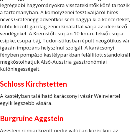
legrégebbi hagyományokra visszatekintők közé tartozik
a tartományban. A komolyzenei fesztiváljáról híres-
neves Grafenegg
adventkor sem hagyja ki a koncerteket,
többi között gazdag zenei kínálattal várja az ideérkező
vendégeket. A Kremstől csupán 10 km-re fekvő csupa
csipke, csupa báj, Tudor-stílusban épült neogótikus vár
igazán impozáns helyszínül szolgál. A karácsonyi
fényben pompázó kastélyparkban felállított standoknál
megkóstolhatjuk Alsó-Ausztria gasztronómiai
különlegességeit.
Schloss Kirchstetten
A kastélyban található karácsonyi vásár Weinviertel
egyik legszebb vására.
Burgruine Aggstein
Aggstein romjai között pedig valóban középkori az