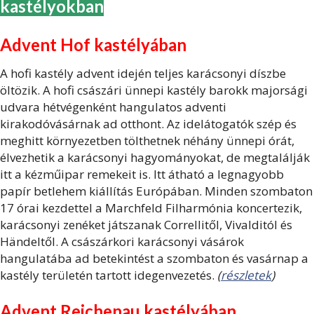
kastélyokban
Advent Hof kastélyában
A hofi kastély advent idején teljes karácsonyi díszbe
öltözik. A hofi császári ünnepi kastély barokk majorsági
udvara hétvégenként hangulatos adventi
kirakodóvásárnak ad otthont. Az idelátogatók szép és
meghitt környezetben tölthetnek néhány ünnepi órát,
élvezhetik a karácsonyi hagyományokat, de megtalálják
itt a kézműipar remekeit is. Itt átható a legnagyobb
papír betlehem kiállítás Európában. Minden szombaton
17 órai kezdettel a Marchfeld Filharmónia koncertezik,
karácsonyi zenéket játszanak Correllitől, Vivalditól és
Händeltől. A császárkori karácsonyi vásárok
hangulatába ad betekintést a szombaton és vasárnap a
kastély területén tartott idegenvezetés.
(
részletek
)
Advent Reichenau kastélyában