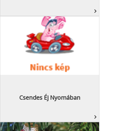
navigate_next
Csendes Éj Nyomában
navigate_next