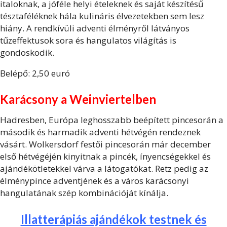
italoknak, a jóféle helyi ételeknek és saját készítésű
tésztaféléknek hála kulináris élvezetekben sem lesz
hiány. A rendkívüli adventi élményről látványos
tűzeffektusok sora és hangulatos világítás is
gondoskodik.
Belépő: 2,50 euró
Karácsony a Weinviertelben
Hadresben, Európa leghosszabb beépített pincesorán a
második és harmadik adventi hétvégén rendeznek
vásárt. Wolkersdorf festői pincesorán már december
első hétvégéjén kinyitnak a pincék, ínyencségekkel és
ajándékötletekkel várva a látogatókat. Retz pedig az
élménypince adventjének és a város karácsonyi
hangulatának szép kombinációját kínálja.
Illatterápiás ajándékok testnek és