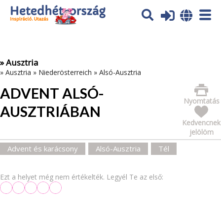
Az oldal sütiket (cookies) használ. További tájékoztatás itt:
Adatvédelmi tájékoztató
Ok
» Ausztria
»
Ausztria
»
Niederösterreich
»
Alsó-Ausztria
ADVENT ALSÓ-
Nyomtatás
AUSZTRIÁBAN
Kedvencnek
jelölöm
Advent és karácsony
Alsó-Ausztria
Tél
Ezt a helyet még nem értékelték. Legyél Te az első: