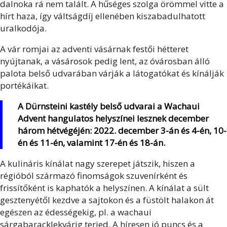
dalnoka rá nem talált. A hűséges szolga örömmel vitte a
hírt haza, így váltságdíj ellenében kiszabadulhatott
uralkodója.
A vár romjai az adventi vásárnak festői hétteret
nyújtanak, a vásárosok pedig lent, az óvárosban álló
palota belső udvarában várják a látogatókat és kínálják
portékáikat.
A Dürnsteini kastély belső udvarai a Wachaui
Advent hangulatos helyszínei lesznek december
három hétvégéjén: 2022. december 3-án és 4-én, 10-
én és 11-én, valamint 17-én és 18-án.
A kulináris kínálat nagy szerepet játszik, hiszen a
régióból származó finomságok szuvenírként és
frissítőként is kaphatók a helyszínen. A kínálat a sült
gesztenyétől kezdve a sajtokon és a füstölt halakon át
egészen az édességekig, pl. a wachaui
sárgabaracklekvárig terjed. A híresen jó puncs és a