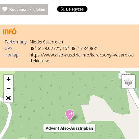
Kedvencnek jelölöm
Tartomány:
Niederösterreich
GPS:
48° 6′ 29.0772″, 15° 48′ 17.84088″
Honlap:
https://www.also-ausztria.info/karacsonyi-vasarok-a
ttekintese
+
−
Advent Alsó-Ausztriában