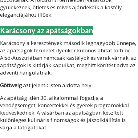
gyülekeznek, ötletes és míves ajándékaik a kastély
eleganciájához illőek.
Karácsony az apátságokban
Karácsony a keresztények második legnagyobb ünnepe,
az apátságok területét ilyenkor különös áhítat tölti be.
Alsó-Ausztriában nemcsak kastélyok és várak várnak, az
apátságok is kitárják kapuikat, meghitt körítést adva az
adventi hangulatnak.
Göttweig
azt jelenti
:
isten áldotta hely.
Az apátság idén 30. alkalommal fogadja a
vendégsereget, koncertekkel és gyerek programokkal
kedveskednek. A vásárban az apátságban készített
különleges kulináris finomságok és jászolkiállítás is
várja a látogatókat.