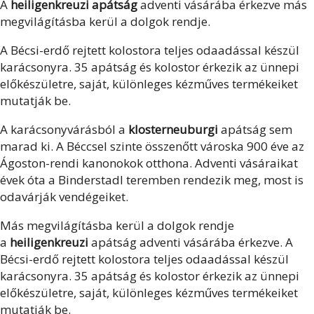
A
heiligenkreuzi apátság
adventi vásárába érkezve más
megvilágításba kerül a dolgok rendje.
A Bécsi-erdő rejtett kolostora teljes odaadással készül
karácsonyra. 35 apátság és kolostor érkezik az ünnepi
előkészületre, saját, különleges kézműves termékeiket
mutatják be.
A karácsonyvárásból a
klosterneuburgi
apátság sem
marad ki. A Béccsel szinte összenőtt városka 900 éve az
Ágoston-rendi kanonokok otthona. Adventi vásáraikat
évek óta a Binderstadl teremben rendezik meg, most is
odavárják vendégeiket.
Más megvilágításba kerül a dolgok rendje
a
heiligenkreuzi
apátság adventi vásárába érkezve. A
Bécsi-erdő rejtett kolostora teljes odaadással készül
karácsonyra. 35 apátság és kolostor érkezik az ünnepi
előkészületre, saját, különleges kézműves termékeiket
mutatják be.