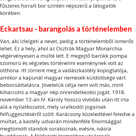
fűszeres forralt bor szintén népszerű a látogatók
körében.
Eckartsau
- barangolás a történelemben
Van, aki ízlelgeti a nevet, pedig a történelemből ismerős
lehet. Ez a hely, ahol az Osztrák Magyar Monarchia
végérvényesen a múlté lett. E megejtő barokk pompa
szomorú és végzetes történelmi eseménynek volt az
otthona. Itt zörrent meg a vadászkastély kopogtatója,
amikor a kapunál magyar nemesek küldöttsége várt
bebocsáttatásra. Jövetelük célja nem volt más, mint
kiharcolni a magyar nép önrendelkezési jogát. 1918.
november 13-án IV. Károly hosszú vívódás után itt írta
alá a nyilatkozatot, mely uralkodói jogainak
felfüggesztéséről szólt. Karácsony közeledtével feledve a
múltat, a kastély udvarán mindenféle finomsággal
megtömött standok sorakoznak, evésre, ivásra
buzdítanak. A földszinti termekben vásárosok