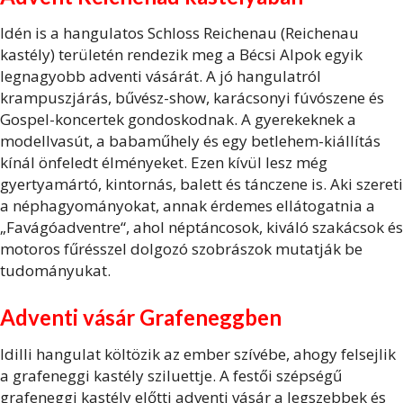
Idén is a hangulatos Schloss Reichenau (Reichenau
kastély) területén rendezik meg a Bécsi Alpok egyik
legnagyobb adventi vásárát. A jó hangulatról
krampuszjárás, bűvész-show, karácsonyi fúvószene és
Gospel-koncertek gondoskodnak. A gyerekeknek a
modellvasút, a babaműhely és egy betlehem-kiállítás
kínál önfeledt élményeket. Ezen kívül lesz még
gyertyamártó, kintornás, balett és tánczene is. Aki szereti
a néphagyományokat, annak érdemes ellátogatnia a
„Favágóadventre“, ahol néptáncosok, kiváló szakácsok és
motoros fűrésszel dolgozó szobrászok mutatják be
tudományukat.
Adventi vásár Grafeneggben
Idilli hangulat költözik az ember szívébe, ahogy felsejlik
a grafeneggi kastély sziluettje. A festői szépségű
grafeneggi kastély előtti adventi vásár a legszebbek és