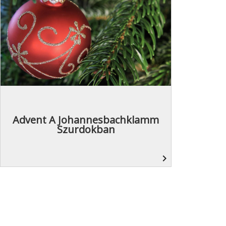
Advent A Johannesbachklamm
Szurdokban
navigate_next