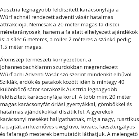
Ausztria legnagyobb feldíszített karácsonyfája a
Würflachnál rendezett adventi vásár hatalmas
attrakciója. Nemcsak a 20 méter magas fa díszei
méretarányosak, hanem a fa alatt elhelyezett ajándékok
is: a síléc 6 méteres, a roller 2 méteres a szánkó pedig
1,5 méter magas.
Álomszép természeti környezetben, a
Johannesbachklamm szurdokban megrendezett
Würflachi Adventi Vásár szó szerint mindenkit elbűvöl.
Sziklák, erdők és patakok között idén is mintegy 40
különböző sátor sorakozik Ausztria legnagyobb
feldíszített karácsonyfája körül. A több mint 20 méter
magas karácsonyfát óriási gyertyákkal, gömbökkel és
hatalmas ajándékokkal díszítik fel. A gyerekek
karácsonyi meséket hallgathatnak, míg a nagy, rusztikus
fa pajtában kézműves üvegfúvó, kovács, faesztergályos
és fafaragó mesterek bemutatóit láthatjuk. A melengető