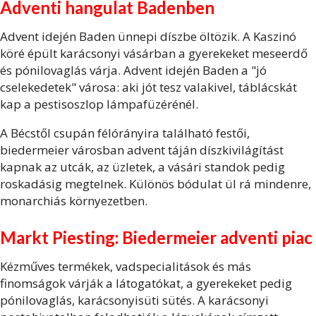
Adventi hangulat Badenben
Advent idején Baden ünnepi díszbe öltözik. A Kaszinó
köré épült karácsonyi vásárban a gyerekeket meseerdő
és pónilovaglás várja. Advent idején Baden a "jó
cselekedetek" városa: aki jót tesz valakivel, táblácskát
kap a pestisoszlop lámpafüzérénél.
A Bécstől csupán félórányira található festői,
biedermeier városban advent táján díszkivilágítást
kapnak az utcák, az üzletek, a vásári standok pedig
roskadásig megtelnek. Különös bódulat ül rá mindenre,
monarchiás környezetben.
Markt Piesting: Biedermeier adventi piac
Kézműves termékek, vadspecialitások és más
finomságok várják a látogatókat, a gyerekeket pedig
pónilovaglás, karácsonyisüti sütés. A karácsonyi