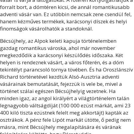
forralt bort, a dómtéren kicsi, de annál romantikusabb
adventi vásár van. Ez utóbbin nemcsak zene csendül fel,
hanem kézműves termékek, karácsonyi díszek és helyi
finomságok vásárolhatók a standoknál.
Bécsújhely,
az Alpok keleti kapuja történelemben
gazdag romantikus városka, ahol már november
megkezdődik a karácsonyi készülődés időszaka. Két
helyen is rendeznek vásárt, a város főterén, és a dóm
tekintélyt parancsoló tornya tövében. És ha Oroszlánszív
Richard történetével kezdtük Alsó-Ausztria adventi
vásárainak bemutatását, fejezzük is vele be, mivel a
történet szálai egészen Bécsújhelyig vezetnek. Ha
minden igaz, az angol királyért a világtörténelem talán
legnagyobb váltságdíját (100 000 ezüst márkát, ami 23
400 kiló tiszta ezüstnek felelt meg akkortájt) kapták az
osztrákok. A pénz fele Lipót markát ütötte, ő pedig nem
másra, mint Bécsújhely megalapítására és várának