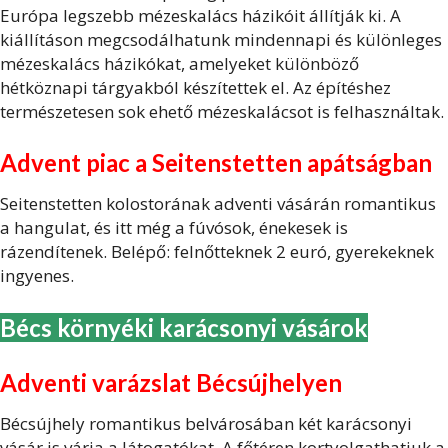
Európa legszebb mézeskalács házikóit állítják ki. A
kiállításon megcsodálhatunk mindennapi és különleges
mézeskalács házikókat, amelyeket különböző
hétköznapi tárgyakból készítettek el. Az építéshez
természetesen sok ehető mézeskalácsot is felhasználtak.
Advent piac a Seitenstetten apátságban
Seitenstetten kolostorának adventi vásárán romantikus
a hangulat, és itt még a fúvósok, énekesek is
rázendítenek. Belépő: felnőtteknek 2 euró, gyerekeknek
ingyenes.
Bécs környéki karácsonyi vásárok
Adventi varázslat Bécsújhelyen
Bécsújhely romantikus belvárosában két karácsonyi
vásár is várja a látogatókat. A főtéren kortyolgathatjuk a