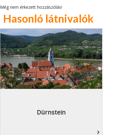
Még nem érkezett hozzászólás!
Hasonló látnivalók
Dürnstein
navigate_next