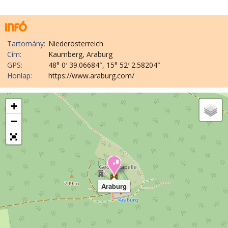
Tartomány:
Niederösterreich
Cím:
Kaumberg, Araburg
GPS:
48° 0′ 39.06684″, 15° 52′ 2.58204″
Honlap:
https://www.araburg.com/
+
−
Araburg