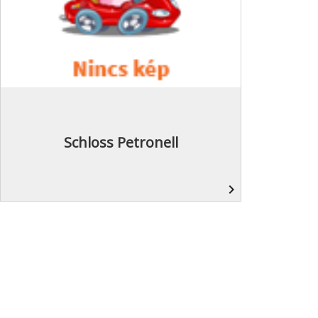
Schloss Petronell
navigate_next