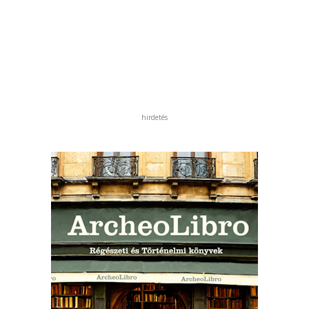
hirdetés