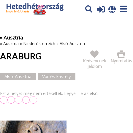
Az oldal sütiket (cookies) használ. További tájékoztatás itt:
Adatvédelmi tájékoztató
Ok
» Ausztria
»
Ausztria
»
Niederösterreich
»
Alsó-Ausztria
ARABURG
Kedvencnek
Nyomtatás
jelölöm
Alsó-Ausztria
Vár és kastély
Ezt a helyet még nem értékelték. Legyél Te az első: