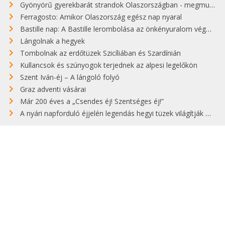
Gyönyörű gyerekbarát strandok Olaszországban - megmutatjuk a 15 legjobbat
Ferragosto: Amikor Olaszország egész nap nyaral
Bastille nap: A Bastille lerombolása az önkényuralom végét jelentette
Lángolnak a hegyek
Tombolnak az erdőtüzek Szicíliában és Szardínián
Kullancsok és szúnyogok terjednek az alpesi legelőkön
Szent Iván-éj – A lángoló folyó
Graz adventi vásárai
Már 200 éves a „Csendes éj! Szentséges éj!”
A nyári napforduló éjjelén legendás hegyi tüzek világítják meg Zugspitzét