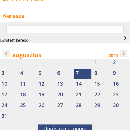
Keresés
navigate_next
Bővített kereső…
navigate_before
navigate_next
augusztus
2026
1
2
3
4
5
6
7
8
9
10
11
12
13
14
15
16
17
18
19
20
21
22
23
24
25
26
27
28
29
30
31
Ugrás a mai napra