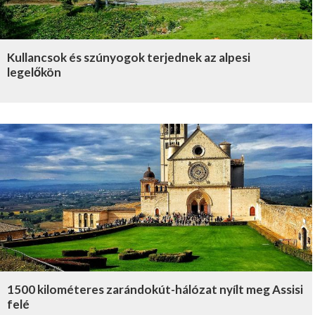
Kullancsok és szúnyogok terjednek az alpesi
legelőkön
1500 kilométeres zarándokút-hálózat nyílt meg Assisi
felé