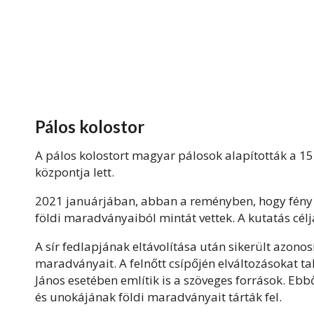
Pálos kolostor
A pálos kolostort magyar pálosok alapították a 1
központja lett.
2021 januárjában, abban a reményben, hogy fény 
földi maradványaiból mintát vettek. A kutatás célj
A sír fedlapjának eltávolítása után sikerült azonosí
maradványait. A felnőtt csípőjén elváltozásokat ta
János esetében említik is a szöveges források. Ebb
és unokájának földi maradványait tárták fel.