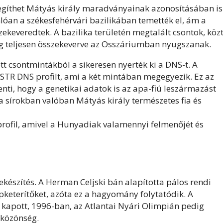
segíthet Mátyás király maradványainak azonosításában is
an a székesfehérvári bazilikában temették el, ám a
ekeveredtek. A bazilika területén megtalált csontok, köz
eg teljesen összekeverve az Osszáriumban nyugszanak.
ett csontmintákból a sikeresen nyerték ki a DNS-t. A
STR DNS profilt, ami a két mintában megegyezik. Ez az
nti, hogy a genetikai adatok is az apa-fiú leszármazást
a sírokban valóban Mátyás király természetes fia és
profil, amivel a Hunyadiak valamennyi felmenőjét és
ekészítés. A Herman Celjski bán alapította pálos rendi
pketerítőket, azóta ez a hagyomány folytatódik. A
kapott, 1996-ban, az Atlantai Nyári Olimpián pedig
yközönség.