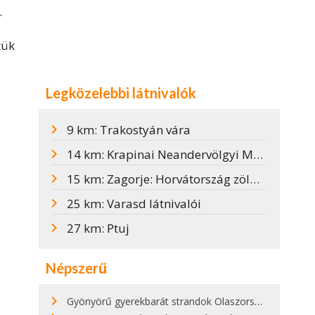
.
tük
Legközelebbi látnivalók
9 km: Trakostyán vára
14 km: Krapinai Neandervölgyi Múzeum
15 km: Zagorje: Horvátország zöld szíve
25 km: Varasd látnivalói
27 km: Ptuj
Népszerű
Gyönyörű gyerekbarát strandok Olaszországban - megmutatjuk a 15 legjobbat