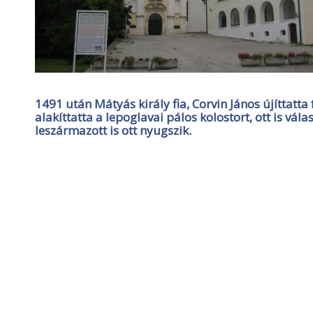
1491 után Mátyás király fia, Corvin János újíttatt
alakíttatta a lepoglavai pálos kolostort, ott is vál
leszármazott is ott nyugszik.