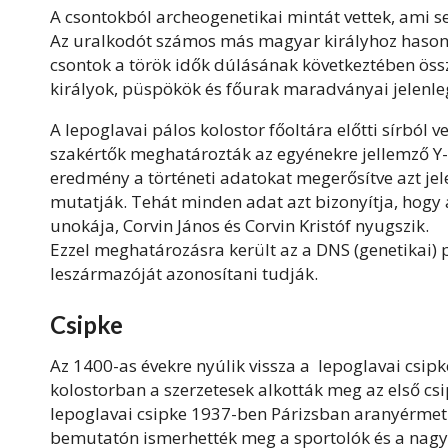
A csontokból archeogenetikai mintát vettek, ami 
Az uralkodót számos más magyar királyhoz hasonló
csontok a török idők dúlásának következtében össz
királyok, püspökök és főurak maradványai jelenl
A lepoglavai pálos kolostor főoltára előtti sírból v
szakértők meghatározták az egyénekre jellemző Y-
eredmény a történeti adatokat megerősítve azt jele
mutatják. Tehát minden adat azt bizonyítja, hogy 
unokája, Corvin János és Corvin Kristóf nyugszik.
Ezzel meghatározásra került az a DNS (genetikai) 
leszármazóját azonosítani tudják.
Csipke
Az 1400-as évekre nyúlik vissza a lepoglavai csipk
kolostorban a szerzetesek alkották meg az első csi
lepoglavai csipke 1937-ben Párizsban aranyérmet 
bemutatón ismerhették meg a sportolók és a nag