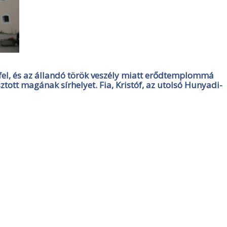
a fel, és az állandó török veszély miatt erődtemplommá
asztott magának sírhelyet. Fia, Kristóf, az utolsó Hunyadi-