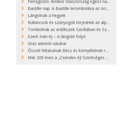
Ferragosto: Amikor Olaszország egész nap nyaral
Bastille nap: A Bastille lerombolása az önkényuralom végét jelentette
Lángolnak a hegyek
Kullancsok és szúnyogok terjednek az alpesi legelőkön
Tombolnak az erdőtüzek Szicíliában és Szardínián
Szent Iván-éj – A lángoló folyó
Graz adventi vásárai
Ősszel feltárulnak Bécs és környékének rendkívüli építészeti kincsei
Már 200 éves a „Csendes éj! Szentséges éj!”