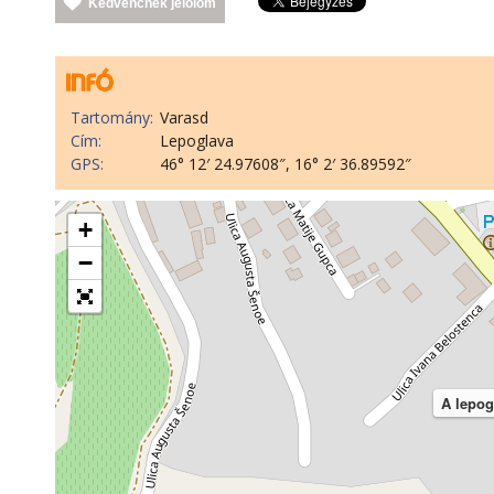
Kedvencnek jelölöm
Tartomány:
Varasd
Cím:
Lepoglava
GPS:
46° 12′ 24.97608″, 16° 2′ 36.89592″
+
−
A lepog