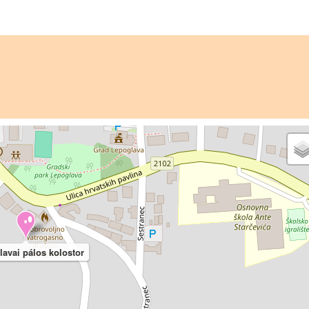
lavai pálos kolostor