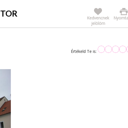
STOR
Kedvencnek
Nyomta
jelölöm
Értékeld Te is: