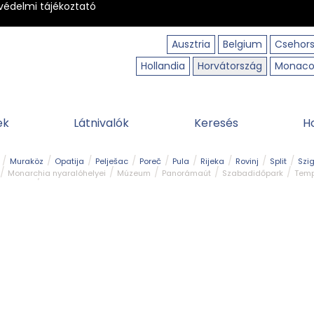
védelmi tájékoztató
Ausztria
Belgium
Csehor
Hollandia
Horvátország
Monac
ek
Látnivalók
Keresés
H
Muraköz
Opatija
Pelješac
Poreč
Pula
Rijeka
Rovinj
Split
Szi
Monarchia nyaralóhelyei
Múzeum
Panorámaút
Szabadidőpark
Temp
dturista