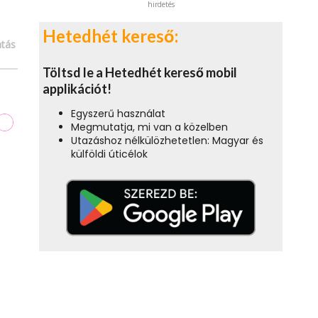
hirdetés
Hetedhét kereső:
tás
Töltsd le a Hetedhét kereső mobil
applikációt!
Egyszerű használat
Megmutatja, mi van a közelben
Utazáshoz nélkülözhetetlen: Magyar és
külföldi úticélok