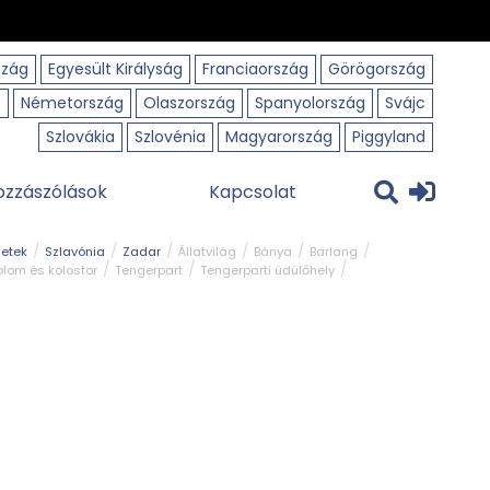
szág
Egyesült Királyság
Franciaország
Görögország
o
Németország
Olaszország
Spanyolország
Svájc
Szlovákia
Szlovénia
Magyarország
Piggyland
ozzászólások
Kapcsolat
getek
Szlavónia
Zadar
Állatvilág
Bánya
Barlang
lom és kolostor
Tengerpart
Tengerparti üdülőhely