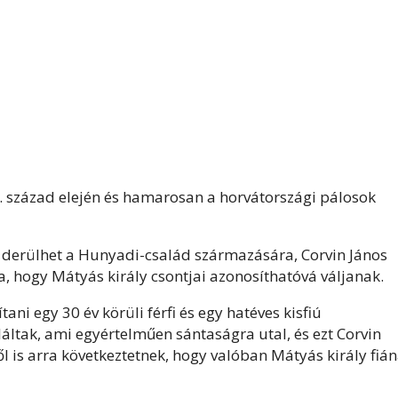
5. század elején és hamarosan a horvátországi pálosok
derülhet a Hunyadi-család származására, Corvin János
a, hogy Mátyás király csontjai azonosíthatóvá váljanak.
tani egy 30 év körüli férfi és egy hatéves kisfiú
láltak, ami egyértelműen sántaságra utal, és ezt Corvin
ől is arra következtetnek, hogy valóban Mátyás király fiá