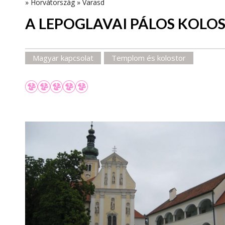
»
Horvátország
»
Varasd
A LEPOGLAVAI PÁLOS KOLO
Magyar kapcsolat
Templom és kolostor