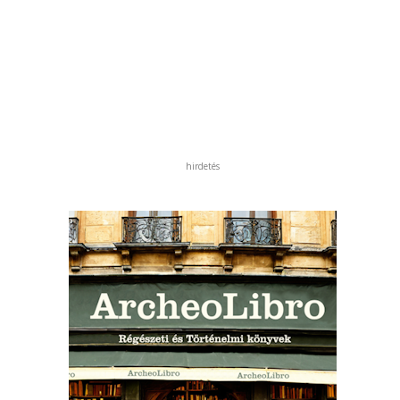
hirdetés