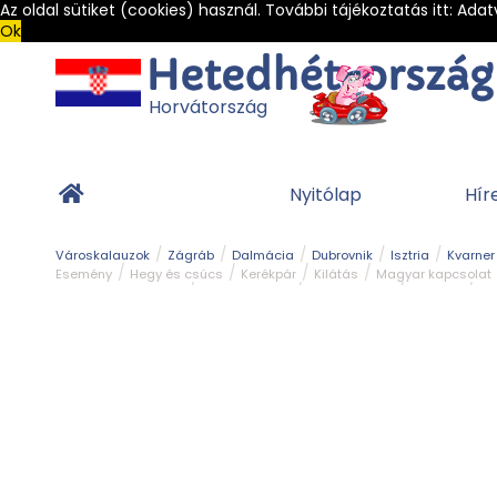
Az oldal sütiket (cookies) használ. További tájékoztatás itt:
Adat
Ok
Horvátország
Nyitólap
Hír
Városkalauzok
Zágráb
Dalmácia
Dubrovnik
Isztria
Kvarner
Esemény
Hegy és csúcs
Kerékpár
Kilátás
Magyar kapcsolat
Természeti szépség
Vár és kastély
Világörökség
Vízipark
Zöl