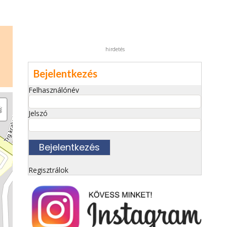
hirdetés
Bejelentkezés
Felhasználónév
Jelszó
Regisztrálok