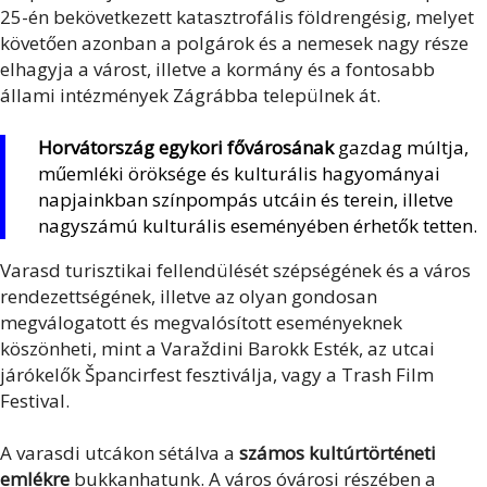
25-én bekövetkezett katasztrofális földrengésig, melyet
követően azonban a polgárok és a nemesek nagy része
elhagyja a várost, illetve a kormány és a fontosabb
állami intézmények Zágrábba települnek át.
Horvátország egykori fővárosának
gazdag múltja,
műemléki öröksége és kulturális hagyományai
napjainkban színpompás utcáin és terein, illetve
nagyszámú kulturális eseményében érhetők tetten.
Varasd turisztikai fellendülését szépségének és a város
rendezettségének, illetve az olyan gondosan
megválogatott és megvalósított eseményeknek
köszönheti, mint a Varaždini Barokk Esték, az utcai
járókelők Špancirfest fesztiválja, vagy a Trash Film
Festival.
A varasdi utcákon sétálva a
számos kultúrtörténeti
emlékre
bukkanhatunk. A város óvárosi részében a