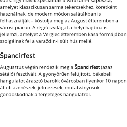
sütik. Egy másik specialitás a varaždin-i káposzta,
amelyet klasszikusan sarma tekercsekhez, köretként
használnak, de modern módon salátákban is
felhasználják – kóstolja meg az August étteremben a
városi piacon. A régió ízvilágát a helyi hajdina is
jellemzi, amelyet a Verglec étteremben kása formájában
szolgálnak fel a varaždin-i sült hús mellé.
Špancirfest
Augusztus végén rendezik meg a
Špancirfest
(azaz
sétáló) fesztivált. A gyönyörűen felújított, békebeli
hangulatot árasztó barokk óvárosban ilyenkor 10 napon
át utcazenészek, jelmezesek, mutatványosok
gondoskodnak a fergeteges hangulatról.