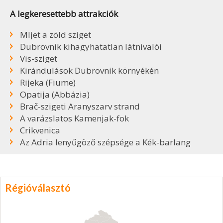
A legkeresettebb attrakciók
Mljet a zöld sziget
Dubrovnik kihagyhatatlan látnivalói
Vis-sziget
Kirándulások Dubrovnik környékén
Rijeka (Fiume)
Opatija (Abbázia)
Brač-szigeti Aranyszarv strand
A varázslatos Kamenjak-fok
Crikvenica
Az Adria lenyűgöző szépsége a Kék-barlang
Régióválasztó