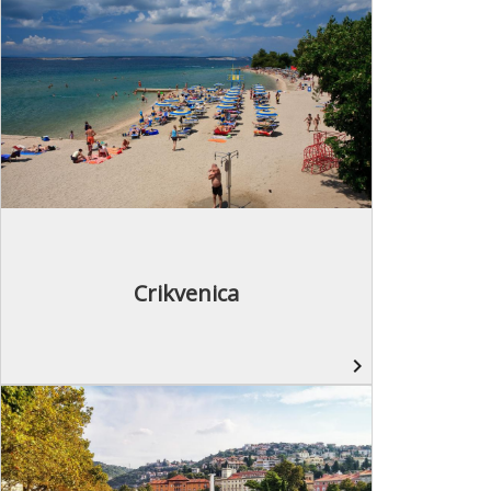
Crikvenica
navigate_next