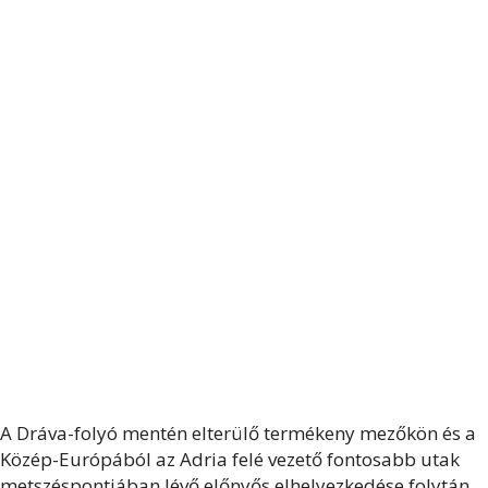
A Dráva-folyó mentén elterülő termékeny mezőkön és a
Közép-Európából az Adria felé vezető fontosabb utak
metszéspontjában lévő előnyős elhelyezkedése folytán