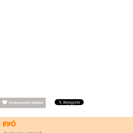
Kedvencnek jelölöm