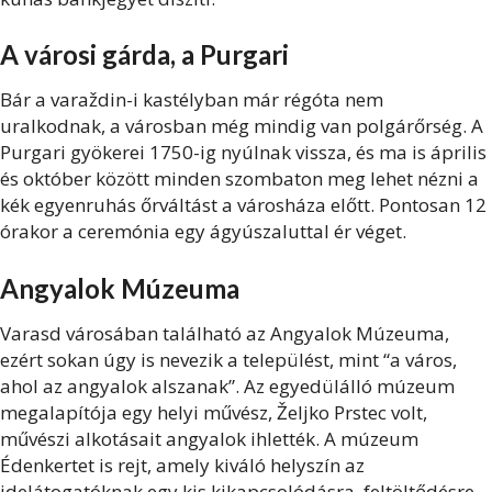
A városi gárda, a Purgari
Bár a varaždin-i kastélyban már régóta nem
uralkodnak, a városban még mindig van polgárőrség. A
Purgari gyökerei 1750-ig nyúlnak vissza, és ma is április
és október között minden szombaton meg lehet nézni a
kék egyenruhás őrváltást a városháza előtt. Pontosan 12
órakor a ceremónia egy ágyúszaluttal ér véget.
Angyalok Múzeuma
Varasd városában található az Angyalok Múzeuma,
ezért sokan úgy is nevezik a települést, mint “a város,
ahol az angyalok alszanak”. Az egyedülálló múzeum
megalapítója egy helyi művész, Željko Prstec volt,
művészi alkotásait angyalok ihlették. A múzeum
Édenkertet is rejt, amely kiváló helyszín az
idelátogatóknak egy kis kikapcsolódásra, feltöltődésre.