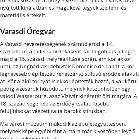
turisták sokaságát, hogy élvezetüket leljék a város által
nyújtott kínálatban és magukévá tegyék szellemi és
materiális értékeit.
Varasdi Öregvár
A Varasd nevezetességének számító erőd a 14.
században, a Cilleiek birtokaként kapta gótikus jellegét,
majd a 16. századi helyreállítása során, amikor akkori
urai, az Ungnádiak idehívták Domenico de Lailát, a kor
legnevesebb építészét, reneszánsz stílusú erőddé alakult
át. Kör alakú tornyát is ekkor építették hozzá, a vár körül
pedig vizesárok húzódott, melynek köszönhetően egy
valódi Wasserburg, azaz Vízivár kinézetét ölti magára. A
18. század vége felé az Erdődy család kisebb
felújításokat végzett rajta barokk stílusban.
Ma városi múzeum működik az épületegyüttesben,
melynek képe egyébiránt a mára már kiveszőben lévő 5
kunás bankjegyet díszíti.