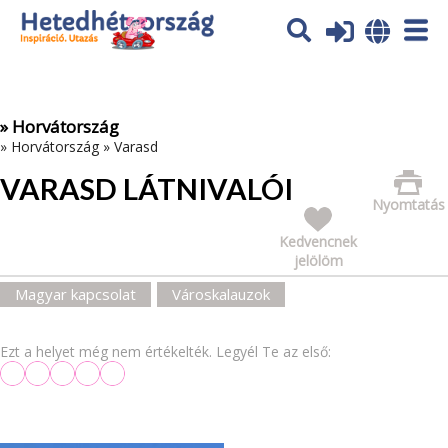
Az oldal sütiket (cookies) használ. További tájékoztatás itt:
Adatvédelmi tájékoztató
Ok
» Horvátország
»
Horvátország
»
Varasd
VARASD LÁTNIVALÓI
Nyomtatás
Kedvencnek
jelölöm
Magyar kapcsolat
Városkalauzok
Ezt a helyet még nem értékelték. Legyél Te az első: