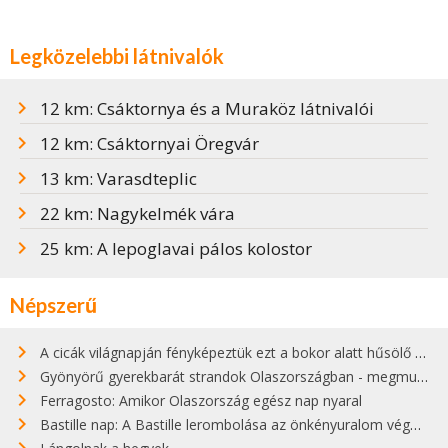
Legközelebbi látnivalók
12 km: Csáktornya és a Muraköz látnivalói
12 km: Csáktornyai Öregvár
13 km: Varasdteplic
22 km: Nagykelmék vára
25 km: A lepoglavai pálos kolostor
Népszerű
A cicák világnapján fényképeztük ezt a bokor alatt hűsölő cicát Kisorosziban
Gyönyörű gyerekbarát strandok Olaszországban - megmutatjuk a 15 legjobbat
Ferragosto: Amikor Olaszország egész nap nyaral
Bastille nap: A Bastille lerombolása az önkényuralom végét jelentette