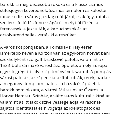
barokk, a még díszesebb rokokó és a klasszicizmus
stílusjegyei keverednek. Számos templom és kolostor
tanúskodik a város gazdag múltjáról, csak úgy, mint a
szellemi fejlődés fontosságáról, melyből főként a
ferencesek, a jezsuiták, a kapucinosok és az
orsolyarendbeliek vették ki a részüket.
A város központjában, a Tomislav király-téren,
ismertebb nevén a Korzón van az egykoron horvát báni
székhelyként szolgált Drašković-palota, valamint az
1523-ból származó városháza épülete, amely Európa
egyik legrégebbi ilyen építményének számít. A pompás
városi paloták, a szépen kialakított utcák, terek, parkok,
a megannyi templom, palota, a házak és épületek
barokk homlokzata, a Városi Múzeum, az Óváros, a
Horvát Nemzeti Színház, a változatos kulturális kínálat,
valamint az itt lakók szívélyessége adja Varasdnak
sajátos identitását és hívogatja az idelátogatók és