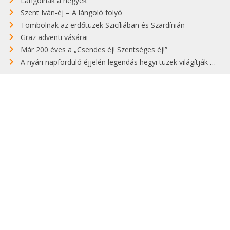
Lángolnak a hegyek
Szent Iván-éj – A lángoló folyó
Tombolnak az erdőtüzek Szicíliában és Szardínián
Graz adventi vásárai
Már 200 éves a „Csendes éj! Szentséges éj!”
A nyári napforduló éjjelén legendás hegyi tüzek világítják meg Zugspitzét