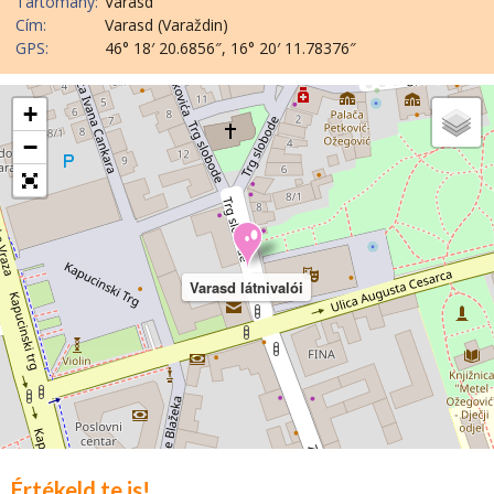
Tartomány:
Varasd
Cím:
Varasd (Varaždin)
GPS:
46° 18′ 20.6856″, 16° 20′ 11.78376″
+
−
Varasd látnivalói
Értékeld te is!