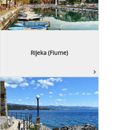
Rijeka (Fiume)
navigate_next