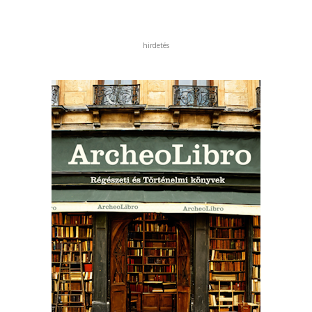
hirdetés