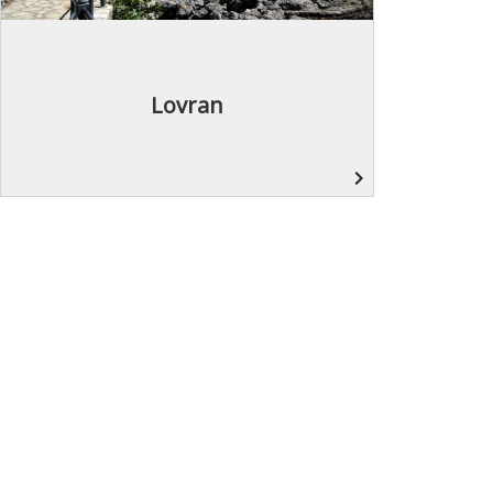
Lovran
navigate_next