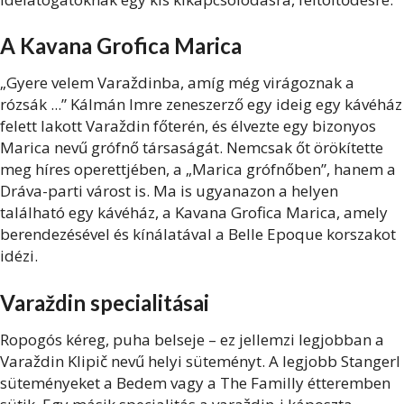
A Kavana Grofica Marica
„Gyere velem Varaždinba, amíg még virágoznak a
rózsák ...” Kálmán Imre zeneszerző egy ideig egy kávéház
felett lakott Varaždin főterén, és élvezte egy bizonyos
Marica nevű grófnő társaságát. Nemcsak őt örökítette
meg híres operettjében, a „Marica grófnőben”, hanem a
Dráva-parti várost is. Ma is ugyanazon a helyen
található egy kávéház, a Kavana Grofica Marica, amely
berendezésével és kínálatával a Belle Epoque korszakot
idézi.
Varaždin specialitásai
Ropogós kéreg, puha belseje – ez jellemzi legjobban a
Varaždin Klipič nevű helyi süteményt. A legjobb Stangerl
süteményeket a Bedem vagy a The Familly étteremben