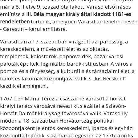
már a 8. illetve 9. század óta lakott. Varasd első írásos
említése a
III. Béla magyar király által kiadott 1181-es
rendeletben
történik, amelyben Varasd történelmi nevén
- Garestin – kerül említésre.
Varasdban a 17. században virágzott az iparosság, a
kereskedelem, a művészeti élet és az oktatás,
templomok, kolostorok, papnöveldék, pazar városi
paloták épültek, leginkább barokk stílusban. A város a
pompa és a fényesség, a kulturális és társadalmi élet, a
bálok és lakomák központjává válik, s „kis Bécsként”
kezdik el emlegetni.
1767-ben Mária Terézia császárné Varasdt a horvát
királyi tanács városává nevezi ki, s ezáltal a Szlavón-
Horvát-Dalmát királyság fővárosává válik. Varasd ily
módon a 18. században Horvátország politikai
központjaként jelentős kereskedelmi, iparos és egyházi
központtá fejlődik, s az marad egészen az 1776. április