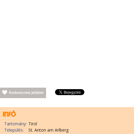
Kedvencnek jelölöm
Tartomány:
Tirol
Település:
St. Anton am Arlberg