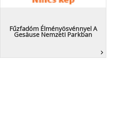
Fűzfadóm Élményösvénnyel A
Gesäuse Nemzeti Parkban
navigate_next