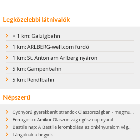
Legközelebbi látnivalók
< 1 km: Galzigbahn
1 km: ARLBERG-well.com fürdő
1 km: St. Anton am Arlberg nyáron
5 km: Gampenbahn
5 km: Rendlbahn
Népszerű
Gyönyörű gyerekbarát strandok Olaszországban - megmutatjuk a 15 legjobbat
Ferragosto: Amikor Olaszország egész nap nyaral
Bastille nap: A Bastille lerombolása az önkényuralom végét jelentette
Lángolnak a hegyek