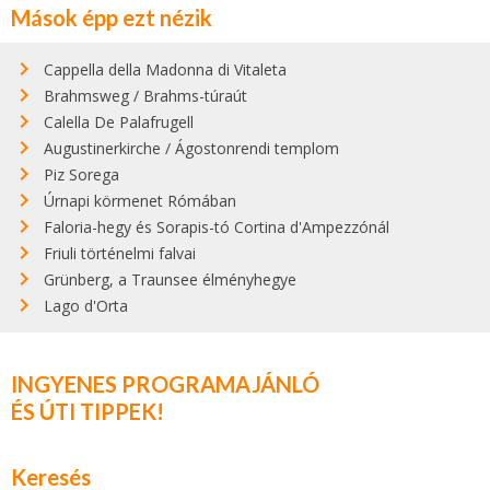
Mások épp ezt nézik
Cappella della Madonna di Vitaleta
Brahmsweg / Brahms-túraút
Calella De Palafrugell
Augustinerkirche / Ágostonrendi templom
Piz Sorega
Úrnapi körmenet Rómában
Faloria-hegy és Sorapis-tó Cortina d'Ampezzónál
Friuli történelmi falvai
Grünberg, a Traunsee élményhegye
Lago d'Orta
INGYENES PROGRAMAJÁNLÓ
ÉS ÚTI TIPPEK!
Keresés