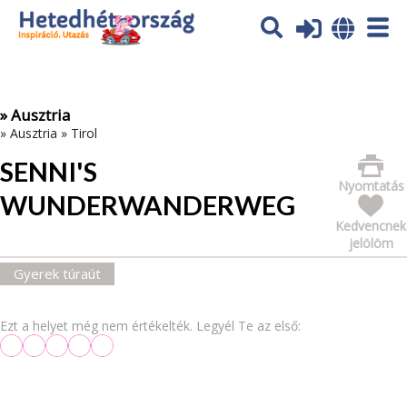
Az oldal sütiket (cookies) használ. További tájékoztatás itt:
Adatvédelmi tájékoztató
Ok
» Ausztria
»
Ausztria
»
Tirol
SENNI'S
Nyomtatás
WUNDERWANDERWEG
Kedvencnek
jelölöm
Gyerek túraút
Ezt a helyet még nem értékelték. Legyél Te az első: