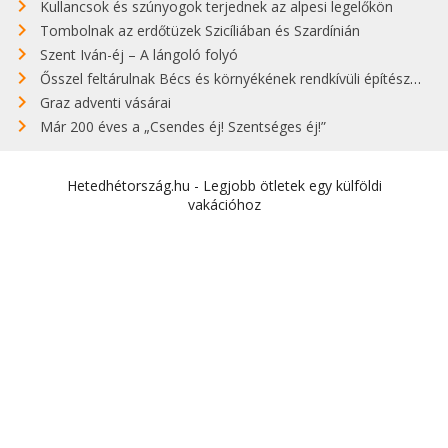
Kullancsok és szúnyogok terjednek az alpesi legelőkön
Tombolnak az erdőtüzek Szicíliában és Szardínián
Szent Iván-éj – A lángoló folyó
Ősszel feltárulnak Bécs és környékének rendkívüli építészeti kincsei
Graz adventi vásárai
Már 200 éves a „Csendes éj! Szentséges éj!”
Hetedhétország.hu - Legjobb ötletek egy külföldi
vakációhoz