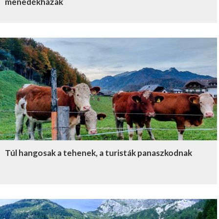
menedékházak
Túl hangosak a tehenek, a turisták panaszkodnak