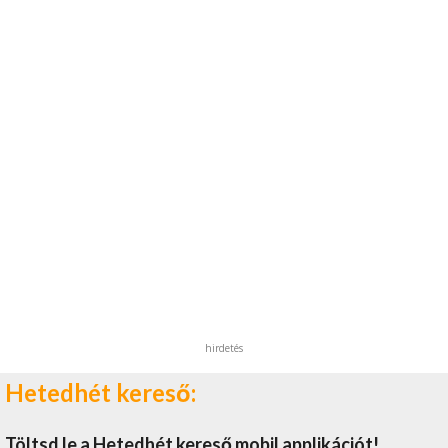
hirdetés
Hetedhét kereső:
Töltsd le a Hetedhét kereső mobil applikációt!