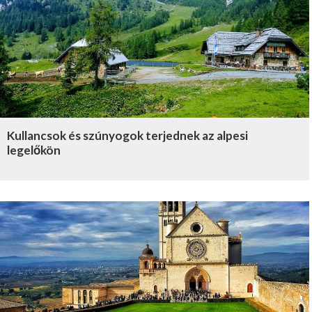
Kullancsok és szúnyogok terjednek az alpesi
legelőkön