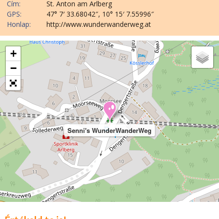
Cím:
St. Anton am Arlberg
GPS:
47° 7′ 33.68042″, 10° 15′ 7.55996″
Honlap:
http://www.wunderwanderweg.at
+
−
Senni's WunderWanderWeg