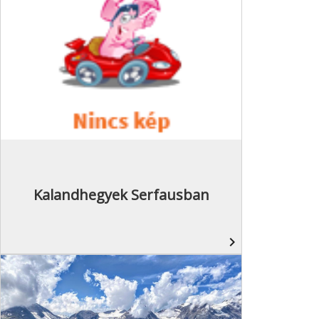
Kalandhegyek Serfausban
navigate_next