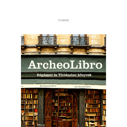
hirdetés