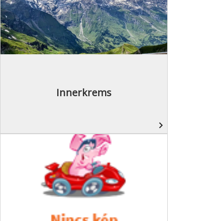
Innerkrems
navigate_next