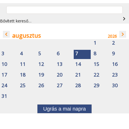
navigate_next
Bővített kereső…
navigate_before
navigate_next
augusztus
2026
1
2
3
4
5
6
7
8
9
10
11
12
13
14
15
16
17
18
19
20
21
22
23
24
25
26
27
28
29
30
31
Ugrás a mai napra