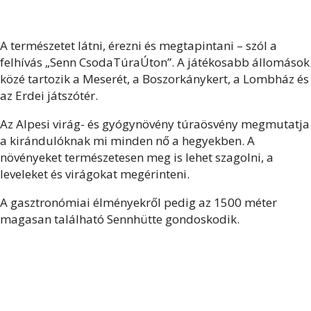
A természetet látni, érezni és megtapintani – szól a
felhívás „Senn CsodaTúraÚton”. A játékosabb állomások
közé tartozik a Meserét, a Boszorkánykert, a Lombház és
az Erdei játszótér.
Az Alpesi virág- és gyógynövény túraösvény megmutatja
a kirándulóknak mi minden nő a hegyekben. A
növényeket természetesen meg is lehet szagolni, a
leveleket és virágokat megérinteni.
A gasztronómiai élményekről pedig az 1500 méter
magasan található Sennhütte gondoskodik.