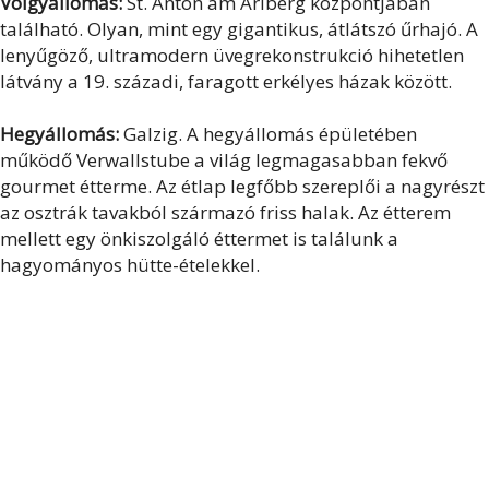
Völgyállomás:
St. Anton am Arlberg központjában
található. Olyan, mint egy gigantikus, átlátszó űrhajó. A
lenyűgöző, ultramodern üvegrekonstrukció hihetetlen
látvány a 19. századi, faragott erkélyes házak között.
Hegyállomás:
Galzig. A hegyállomás épületében
működő Verwallstube a világ legmagasabban fekvő
gourmet étterme. Az étlap legfőbb szereplői a nagyrészt
az osztrák tavakból származó friss halak. Az étterem
mellett egy önkiszolgáló éttermet is találunk a
hagyományos hütte-ételekkel.