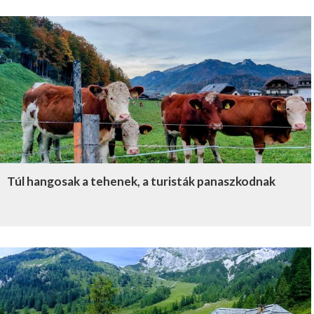
Túl hangosak a tehenek, a turisták panaszkodnak