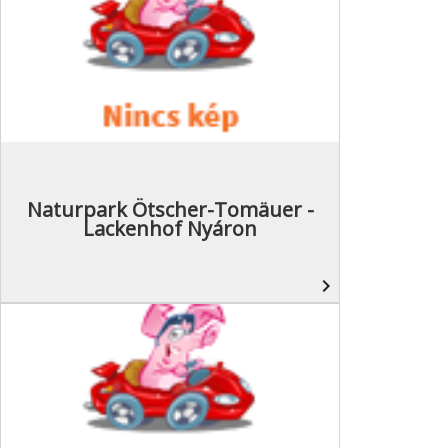
Naturpark Ötscher-Tomäuer -
Lackenhof Nyáron
navigate_next