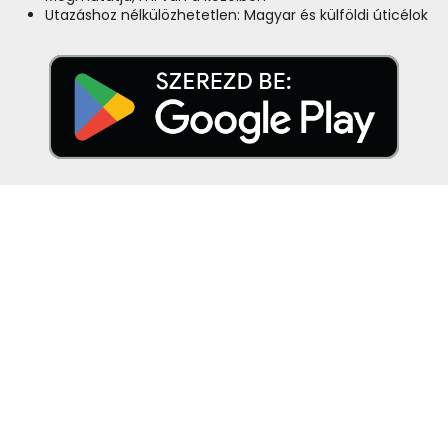
Utazáshoz nélkülözhetetlen: Magyar és külföldi úticélok