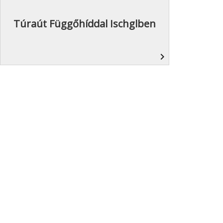
Túraút Függőhíddal Ischglben
navigate_next