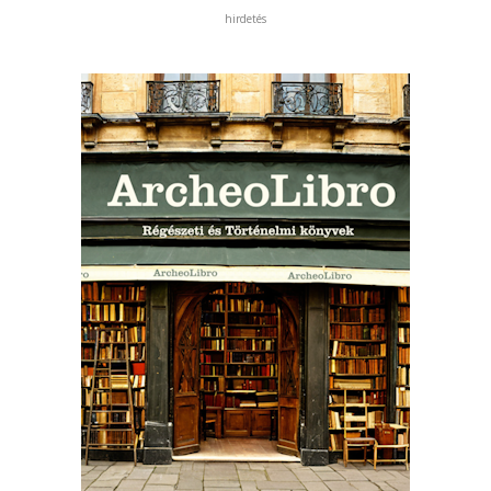
hirdetés