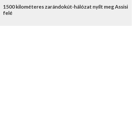
1500 kilométeres zarándokút-hálózat nyílt meg Assisi
felé