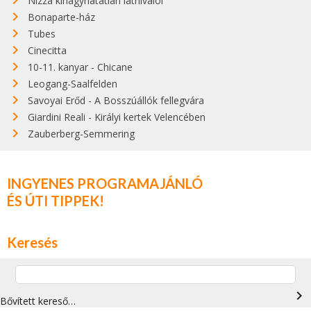
Nizza kihagyhatatlan látnivalói
Bonaparte-ház
Tubes
Cinecitta
10-11. kanyar - Chicane
Leogang-Saalfelden
Savoyai Erőd - A Bosszúállók fellegvára
Giardini Reali - Királyi kertek Velencében
Zauberberg-Semmering
INGYENES PROGRAMAJÁNLÓ
ÉS ÚTI TIPPEK!
Keresés
navigate_next
Bővített kereső…