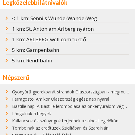
Legközelebbi látnivalók
< 1 km: Senni's WunderWanderWeg
1 km: St. Anton am Arlberg nyáron
1 km: ARLBERG-well.com fürdő
5 km: Gampenbahn
5 km: Rendlbahn
Népszerű
Gyönyörű gyerekbarát strandok Olaszországban - megmutatjuk a 15 legjobbat
Ferragosto: Amikor Olaszország egész nap nyaral
Bastille nap: A Bastille lerombolása az önkényuralom végét jelentette
Lángolnak a hegyek
Kullancsok és szúnyogok terjednek az alpesi legelőkön
Tombolnak az erdőtüzek Szicíliában és Szardínián