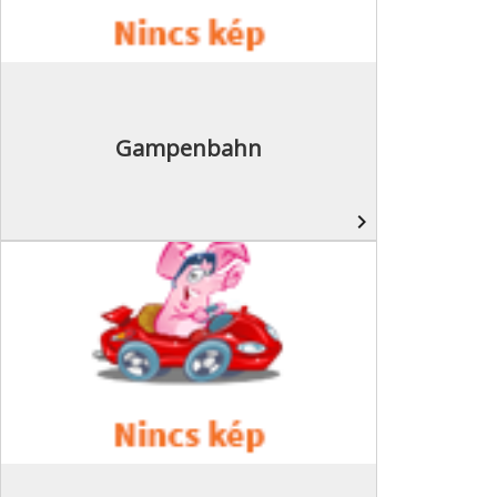
Gampenbahn
navigate_next