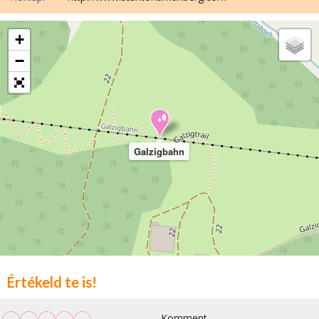
+
−
Galzigbahn
Értékeld te is!
Komment