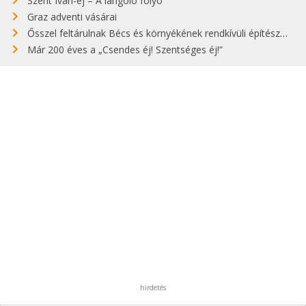
Szent Iván-éj – A lángoló folyó
Graz adventi vásárai
Ősszel feltárulnak Bécs és környékének rendkívüli építészeti kincsei
Már 200 éves a „Csendes éj! Szentséges éj!”
hirdetés