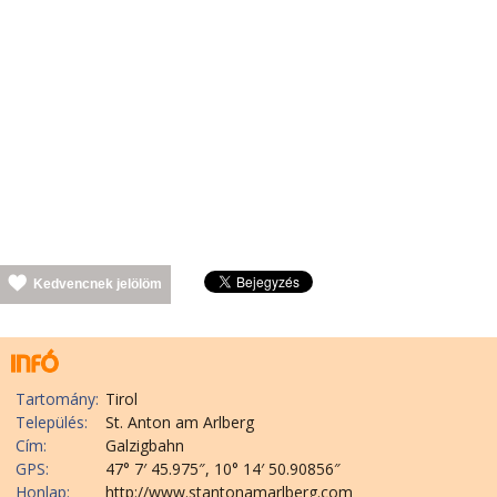
Kedvencnek jelölöm
Tartomány:
Tirol
Település:
St. Anton am Arlberg
Cím:
Galzigbahn
GPS:
47° 7′ 45.975″, 10° 14′ 50.90856″
Honlap:
http://www.stantonamarlberg.com