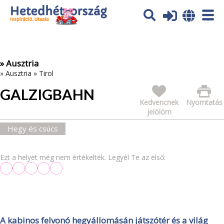
Az oldal sütiket (cookies) használ. További tájékoztatás itt:
Adatvédelmi tájékoztató
Ok
» Ausztria
»
Ausztria
»
Tirol
GALZIGBAHN
Kedvencnek
Nyomtatás
jelölöm
Hegy és csúcs
Ezt a helyet még nem értékelték. Legyél Te az első:
A kabinos felvonó hegyállomásán játszótér és a világ