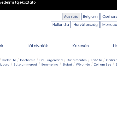
védelmi tájékoztató
Ausztria
Belgium
Csehor
Hollandia
Horvátország
Monac
ek
Látnivalók
Keresés
H
Boden-tó
Dachstein
Dél-Burgenland
Duna mentén
Fertő tó
Gerlitz
lzburg
Salzkammergut
Semmering
Stubai
Wörthi-tó
Zell am See
Z
úraút
Határélmény
Hegy és csúcs
Hegyi gyerekvilág
Húsvét
Kaland
Régiók
Sisi nyomában
Strand és fürdő
Szabadidőpark
Szurdok
T