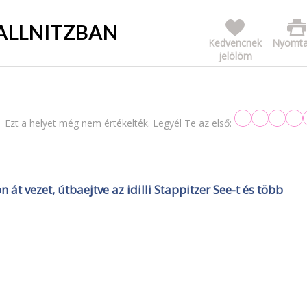
ALLNITZBAN
Kedvencnek
Nyomta
jelölöm
Ezt a helyet még nem értékelték. Legyél Te az első:
át vezet, útbaejtve az idilli Stappitzer See-t és több