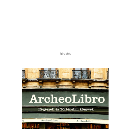
hirdetés