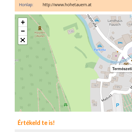
Honlap:
http://www.hohetauern.at
+
−
Természeti
Értékeld te is!