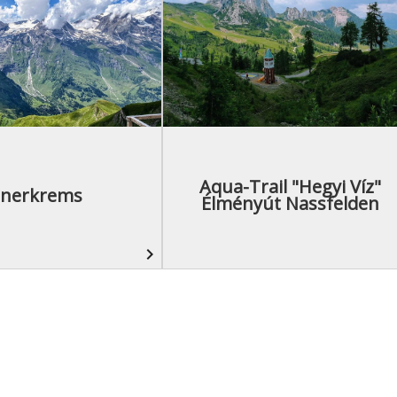
Aqua-Trail "hegyi Víz"
nnerkrems
Élményút Nassfelden
navigate_next