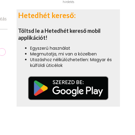
hirdetés
Hetedhét kereső:
tás
Töltsd le a Hetedhét kereső mobil
applikációt!
Egyszerű használat
Megmutatja, mi van a közelben
Utazáshoz nélkülözhetetlen: Magyar és
külföldi úticélok