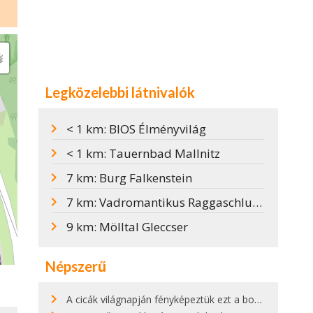
Legközelebbi látnivalók
< 1 km: BIOS Élményvilág
< 1 km: Tauernbad Mallnitz
7 km: Burg Falkenstein
7 km: Vadromantikus Raggaschlucht
9 km: Mölltal Gleccser
Népszerű
A cicák világnapján fényképeztük ezt a bokor alatt hűsölő cicát Kisorosziban