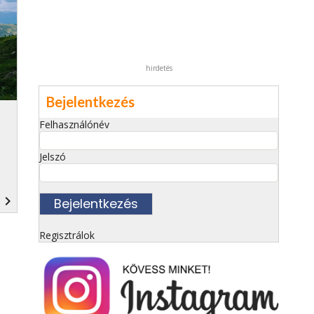
hirdetés
Bejelentkezés
Felhasználónév
Jelszó
navigate_next
Regisztrálok