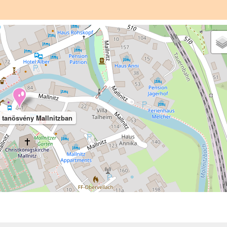
 tanösvény Mallnitzban