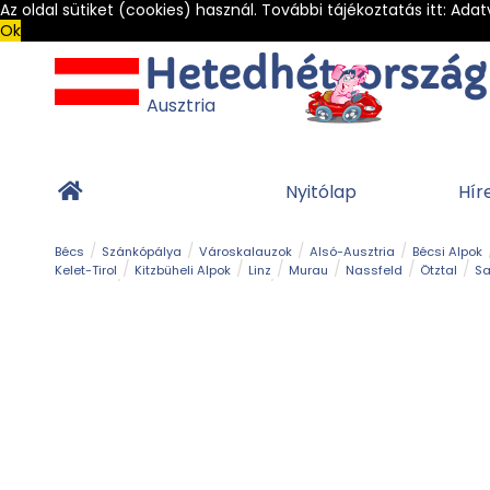
Az oldal sütiket (cookies) használ. További tájékoztatás itt:
Adat
Ok
Ausztria
Nyitólap
Hír
Bécs
Szánkópálya
Városkalauzok
Alsó-Ausztria
Bécsi Alpok
Kelet-Tirol
Kitzbüheli Alpok
Linz
Murau
Nassfeld
Ötztal
Sa
Alpesi út
Ásványok & Kristályok
Barlang
Bob
Csúszda
Esemény
Gleccser
Gyerek t
Múzeum
Óriásroller és mountaincart
Osztrák ételek
Park és kert
Túra
Vár és kastély
Világörökség
Vízesés
Zöldturista