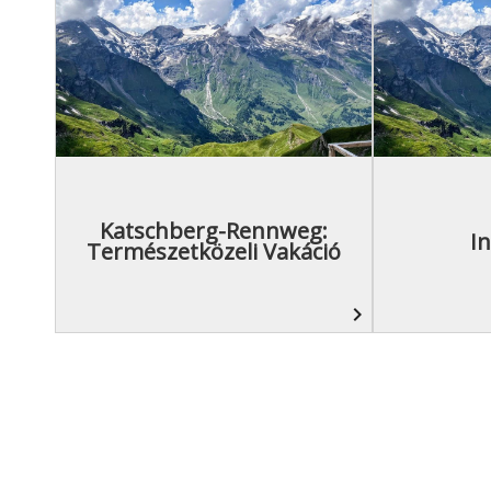
Katschberg-Rennweg:
I
Természetközeli Vakáció
navigate_next