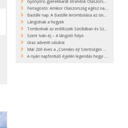
Gyönyörű gyerekbarát strandok Olaszországban - megmutatjuk a 15 legjobbat
Ferragosto: Amikor Olaszország egész nap nyaral
Bastille nap: A Bastille lerombolása az önkényuralom végét jelentette
Lángolnak a hegyek
Tombolnak az erdőtüzek Szicíliában és Szardínián
Szent Iván-éj – A lángoló folyó
Graz adventi vásárai
Már 200 éves a „Csendes éj! Szentséges éj!”
A nyári napforduló éjjelén legendás hegyi tüzek világítják meg Zugspitzét