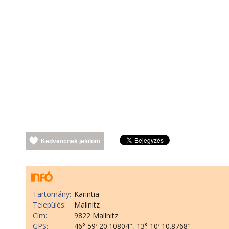
Kedvencnek jelölöm
Tartomány:
Karintia
Település:
Mallnitz
Cím:
9822 Mallnitz
GPS:
46° 59′ 20.10804″, 13° 10′ 10.8768″