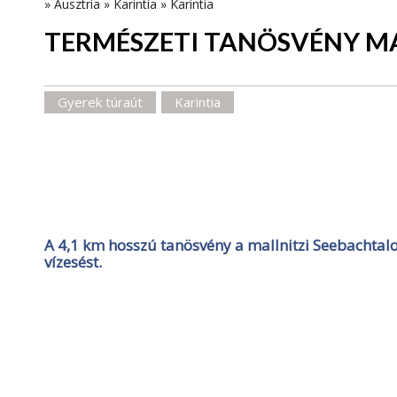
»
Ausztria
»
Karintia
»
Karintia
TERMÉSZETI TANÖSVÉNY M
Gyerek túraút
Karintia
A 4,1 km hosszú tanösvény a mallnitzi Seebachtalon 
vízesést.