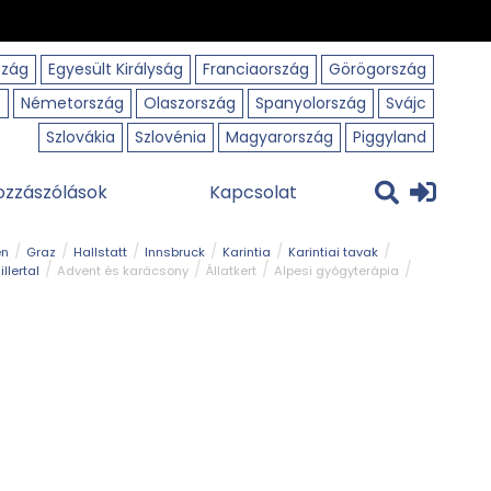
szág
Egyesült Királyság
Franciaország
Görögország
o
Németország
Olaszország
Spanyolország
Svájc
Szlovákia
Szlovénia
Magyarország
Piggyland
ozzászólások
Kapcsolat
en
Graz
Hallstatt
Innsbruck
Karintia
Karintiai tavak
illertal
Advent és karácsony
Állatkert
Alpesi gyógyterápia
park
Kerékpár
Kilátó
Korcsolyapálya
Magyar kapcsolat
avak
Tél
Téli túrázás
Templom és kolostor
Természeti park