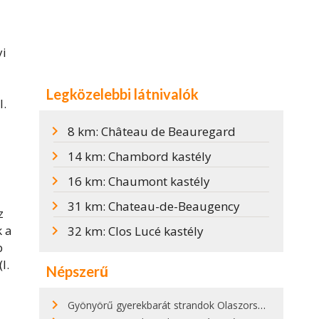
yi
Legközelebbi látnivalók
l.
8 km: Château de Beauregard
14 km: Chambord kastély
16 km: Chaumont kastély
31 km: Chateau-de-Beaugency
z
k a
32 km: Clos Lucé kastély
b
I.
Népszerű
Gyönyörű gyerekbarát strandok Olaszországban - megmutatjuk a 15 legjobbat