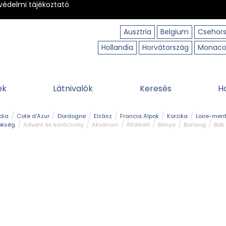
védelmi tájékoztató
Ausztria
Belgium
Csehor
Hollandia
Horvátország
Monac
ek
Látnivalók
Keresés
H
dia
Cote d'Azur
Dordogne
Elzász
Francia Alpok
Korzika
Loire-ment
ökség
Advent és karácsony
Akvárium
Állatkert
Bánya
Barlang
Bob
tó
Közlekedés
Legjobb & legszebb
Magyar kapcsolat
Múzeum
Ősko
erpart
Természeti park
Túra
Vár és kastély
Vidámpark