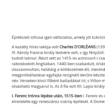
Építészeti stílusa igen változatos, amely jól tükröz
A kastély híres lakója volt
Charles D'ORLÉANS
(1394
VI. Károly francia király testvére volt, s így fényű
tudott latinul. Részt vett az 1415-ös azincourt-i c
raboskodott Angliában. 1440-ben szabadult, óriási 
visszavonultan, haláláig a költészetnek élt, mecéná
megpróbáltatásai egyfajta rezignált derűre késztet
név. Verseken kívül főként balladákat írt, s Villon 
olvasható magyarul is. Az ő fia volt XII. Lajos király
I. Ferenc trónra lépése után, 1515-ben
I. Ferenc és
elrendelte egy reneszánsz szárny építését. A Dome