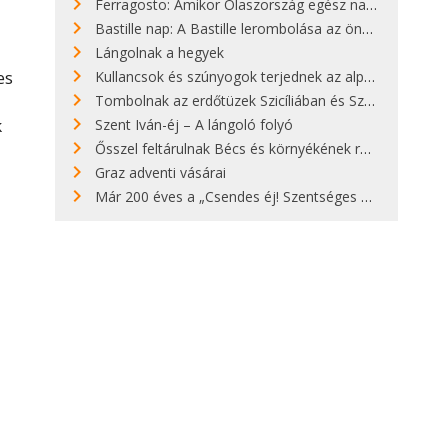
Ferragosto: Amikor Olaszország egész nap nyaral
Bastille nap: A Bastille lerombolása az önkényuralom végét jelentette
Lángolnak a hegyek
es
Kullancsok és szúnyogok terjednek az alpesi legelőkön
Tombolnak az erdőtüzek Szicíliában és Szardínián
k
Szent Iván-éj – A lángoló folyó
Ősszel feltárulnak Bécs és környékének rendkívüli építészeti kincsei
Graz adventi vásárai
Már 200 éves a „Csendes éj! Szentséges éj!”