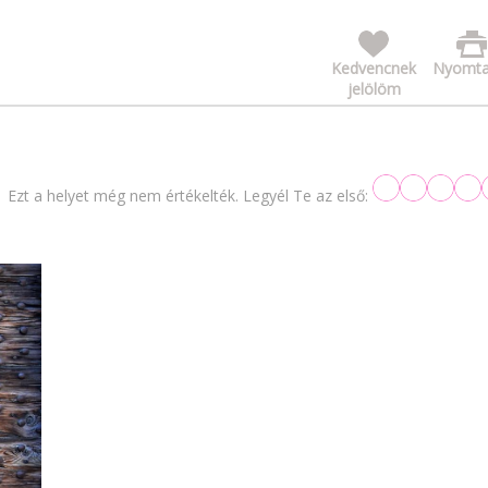
Kedvencnek
Nyomta
jelölöm
Ezt a helyet még nem értékelték. Legyél Te az első: