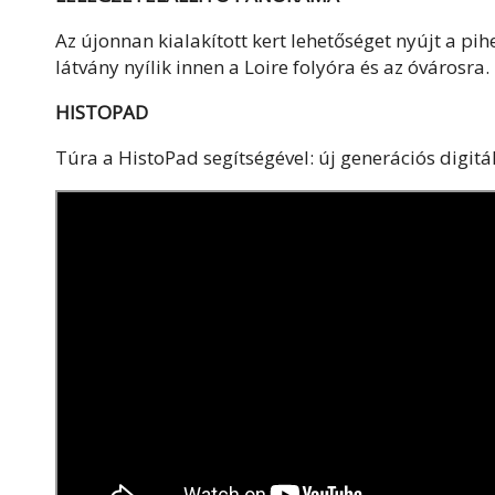
Az újonnan kialakított kert lehetőséget nyújt a pi
látvány nyílik innen a Loire folyóra és az óvárosra.
HISTOPAD
Túra a HistoPad segítségével: új generációs digitá