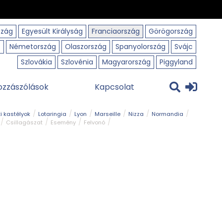
szág
Egyesült Királyság
Franciaország
Görögország
o
Németország
Olaszország
Spanyolország
Svájc
Szlovákia
Szlovénia
Magyarország
Piggyland
ozzászólások
Kapcsolat
i kastélyok
Lotaringia
Lyon
Marseille
Nizza
Normandia
Csillagászat
Esemény
Felvonó
r
Panorámaút
Park és kert
Római emlék
Szabadidőpark