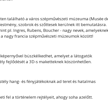
eleten található a város szépművészeti múzeuma (Musée d
 festmény, szobrok és szőttesek kerülnek itt bemutatásra.
int pl. Ingres, Rubens, Boucher - nagy nevek, amelyekne
a nagy francia szépművészeti múzeumok között!
s képernyővel büszkélkedhet, amelyet a látogatók
ély fejlődését a 3D-s maketteknek köszönhetően.
astély hang- és fényjátékoknak ad teret és hatalmas
i fel a történelem rejtélyeit, ahogy soha azelőtt.