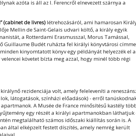
lynak azóta is áll az I. Ferencről elnevezett szárnya a
 (cabinet de livres)
létrehozásáról, ami hamarosan Királ
je Mellin de Saint-Gelais udvari költő, a király egyik
umanistát, a Rotterdami Erasmusszal, Morus Tamással,
ző Guillaume Budét ruházta fel királyi könyvtárosi címme
minden kinyomtatott könyv egy példányát helyezzék el a
 velencei követet bízta meg azzal, hogy minél több régi
a királynő rezidenciája volt, amely feleleveníti a reneszáns
lok, látogatások, színházi előadások) - erről tanúskodna
yi apartmanok. A Musée de France minősítésű kastély töb
yűjtemény egy részét a királyi apartmanokban láthatjuk (
intén megtalálható számos időszaki kiállítás során is. A
 által elképzelt festett díszítés, amely nemrég került
laival.