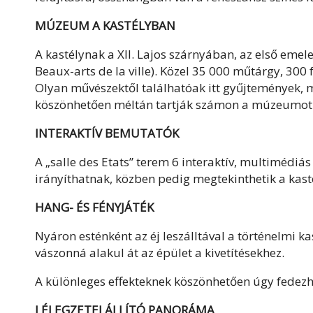
MÚZEUM A KASTÉLYBAN
A kastélynak a XII. Lajos szárnyában, az első em
Beaux-arts de la ville). Közel 35 000 műtárgy, 300
Olyan művészektől találhatóak itt gyűjtemények, m
köszönhetően méltán tartják számon a múzeumot 
INTERAKTÍV BEMUTATÓK
A „salle des Etats” terem 6 interaktív, multimédiá
irányíthatnak, közben pedig megtekinthetik a kast
HANG- ÉS FÉNYJÁTÉK
Nyáron esténként az éj leszálltával a történelmi k
vászonná alakul át az épület a kivetítésekhez.
A különleges effekteknek köszönhetően úgy fedezhet
LÉLEGZETELÁLLÍTÓ PANORÁMA