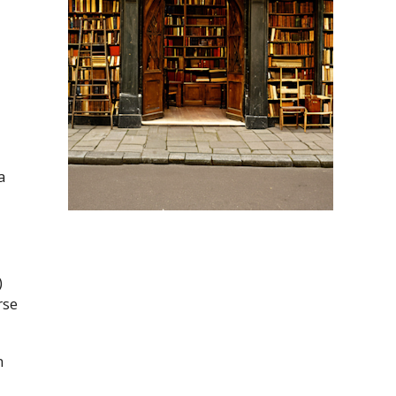
a
)
rse
n