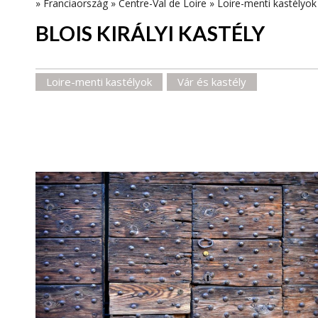
»
Franciaország
»
Centre-Val de Loire
»
Loire-menti kastélyok
BLOIS KIRÁLYI KASTÉLY
Loire-menti kastélyok
Vár és kastély