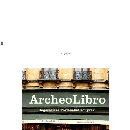
de
hirdetés