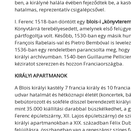
ben, a királyné halála évében fejeződtek be, a kasté
hatalmas, reprezentatív csigalépcsővel.
I. Ferenc 1518-ban döntött egy
blois-i „könyvterem”
Könyvtárrá terebélyesedett, amelynek első felügyelő
pártfogoltja volt. Később, 1530-ban egy másik h
François Rabelais-val és Pietro Bembóval is levele
1536-ban egy rendeletben parancsolta meg, hogy 
királyi archívumban. 1540-ben Guillaume Pellicier
kéziratot szerezzen és hozzon Franciaországba.
KIRÁLYI APARTMANOK
A Blois királyi kastély 7 francia király és 10 franci
udvar hatalmát és hétköznapi életét (koncertek, bá
bebútorozott és sokféle dísszel berendezett királ
mint 35.000 kiállítási darabbal büszkélkedhet, a g
Ferenc épületszárny, XII. Lajos épületszárny) de sz
királyi apartmanokban a XIX. században Félix Duban
felújításra, összhangban van a reneszánsz színes fa