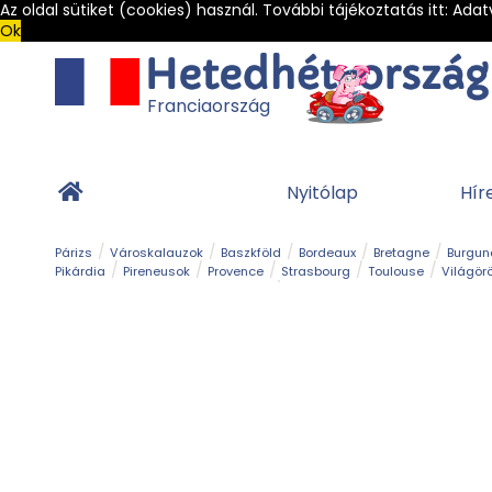
Az oldal sütiket (cookies) használ. További tájékoztatás itt:
Adat
Ok
Franciaország
Nyitólap
Hír
Párizs
Városkalauzok
Baszkföld
Bordeaux
Bretagne
Burgun
Pikárdia
Pireneusok
Provence
Strasbourg
Toulouse
Világör
Franciaország Legszebb Városkái
Gleccser
Hegy és csúcs
Kalandpark
Kerékpár
Kilá
Sziget
Szirt és fok
Szurdok
Tavak
Templom és kolostor
Teng