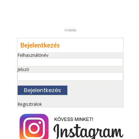
hirdetés
Bejelentkezés
Felhasználónév
Jelszó
Regisztrálok