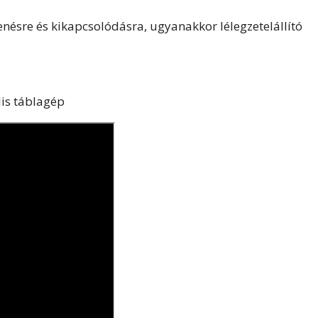
henésre és kikapcsolódásra, ugyanakkor lélegzetelállító
lis táblagép