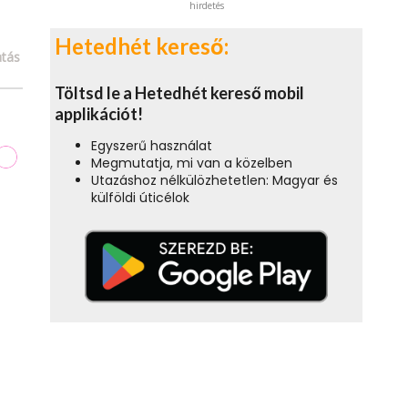
hirdetés
Hetedhét kereső:
tás
Töltsd le a Hetedhét kereső mobil
applikációt!
Egyszerű használat
Megmutatja, mi van a közelben
Utazáshoz nélkülözhetetlen: Magyar és
külföldi úticélok