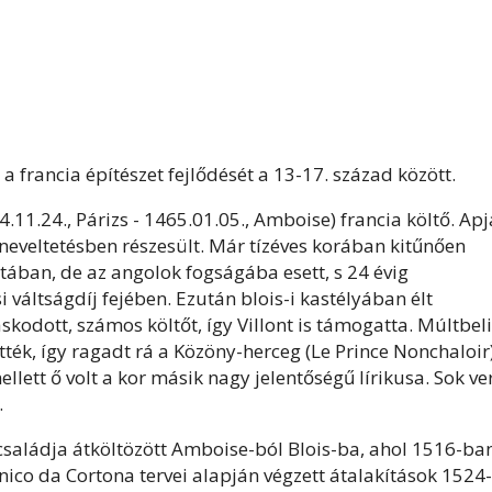
i a francia építészet fejlődését a 13-17. század között.
.11.24., Párizs - 1465.01.05., Amboise) francia költő. Apj
ző neveltetésben részesült. Már tízéves korában kitűnően
satában, de az angolok fogságába esett, s 24 évig
váltságdíj fejében. Ezután blois-i kastélyában élt
skodott, számos költőt, így Villont is támogatta. Múltbeli
ték, így ragadt rá a Közöny-herceg (Le Prince Nonchaloir
mellett ő volt a kor másik nagy jelentőségű lírikusa. Sok ve
.
 családja átköltözött Amboise-ból Blois-ba, ahol 1516-ba
nico da Cortona tervei alapján végzett átalakítások 1524-