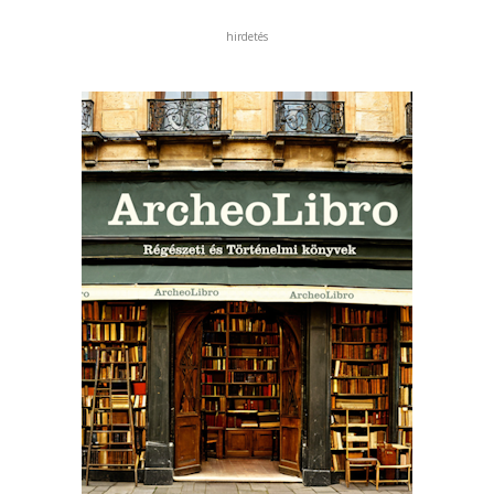
hirdetés