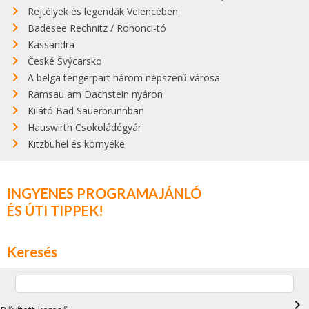
Rejtélyek és legendák Velencében
Badesee Rechnitz / Rohonci-tó
Kassandra
České Švýcarsko
A belga tengerpart három népszerű városa
Ramsau am Dachstein nyáron
Kilátó Bad Sauerbrunnban
Hauswirth Csokoládégyár
Kitzbühel és környéke
INGYENES PROGRAMAJÁNLÓ
ÉS ÚTI TIPPEK!
Keresés
navigate_next