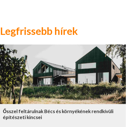
Legfrissebb hírek
Ősszel feltárulnak Bécs és környékének rendkívüli
építészeti kincsei