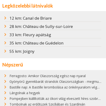
Legközelebbi látnivalók
12 km: Canal de Briare
28 km: Château de Sully-sur-Loire
33 km: Fleury apátság
35 km: Château de Guédelon
55 km: Joigny
Népszerű
Ferragosto: Amikor Olaszország egész nap nyaral
Gyönyörű gyerekbarát strandok Olaszországban - megmutatjuk a 15 legjobbat
Bastille nap: A Bastille lerombolása az önkényuralom végét jelentette
Lángolnak a hegyek
Pompejiben kiállították az ókori világ elveszett híres szobrának másolatát
Tombolnak az erdőtüzek Szicíliában és Szardínián