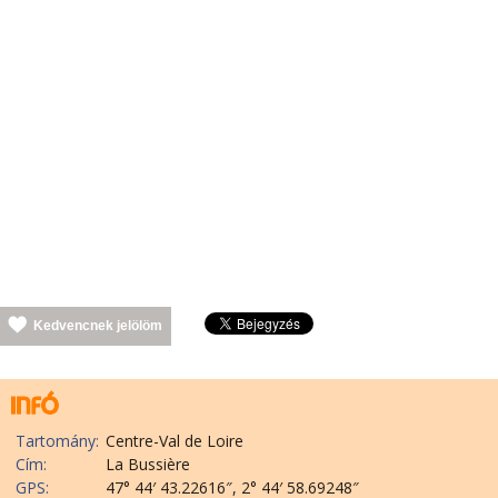
Kedvencnek jelölöm
Tartomány:
Centre-Val de Loire
Cím:
La Bussière
GPS:
47° 44′ 43.22616″, 2° 44′ 58.69248″