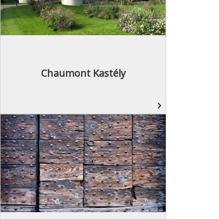
Chaumont Kastély
navigate_next