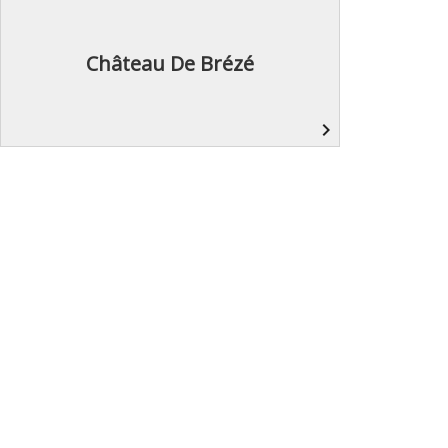
Château De Brézé
navigate_next