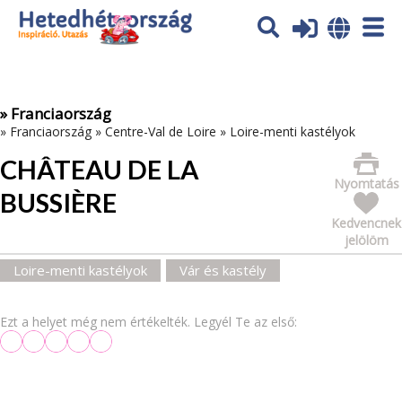
Az oldal sütiket (cookies) használ. További tájékoztatás itt:
Adatvédelmi tájékoztató
Ok
» Franciaország
»
Franciaország
»
Centre-Val de Loire
»
Loire-menti kastélyok
CHÂTEAU DE LA
Nyomtatás
BUSSIÈRE
Kedvencnek
jelölöm
Loire-menti kastélyok
Vár és kastély
Ezt a helyet még nem értékelték. Legyél Te az első: