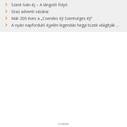
Szent Iván-éj – A lángoló folyó
Graz adventi vásárai
Már 200 éves a „Csendes éj! Szentséges éj!”
A nyári napforduló éjjelén legendás hegyi tüzek világítják meg Zugspitzét
hirdetés