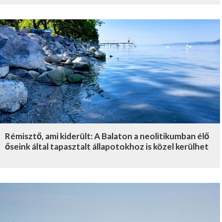
Rémisztő, ami kiderült: A Balaton a neolitikumban élő
őseink által tapasztalt állapotokhoz is közel kerülhet