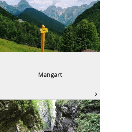
Mangart
navigate_next