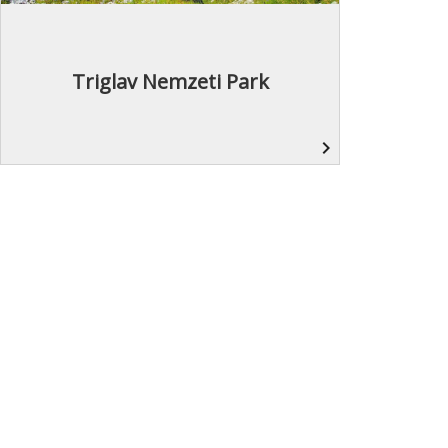
Triglav Nemzeti Park
navigate_next