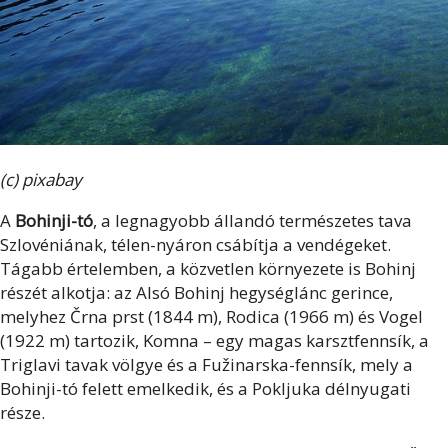
(c) pixabay
A
Bohinji-tó
, a legnagyobb állandó természetes tava
Szlovéniának, télen-nyáron csábítja a vendégeket.
Tágabb értelemben, a közvetlen környezete is Bohinj
részét alkotja: az Alsó Bohinj hegységlánc gerince,
melyhez Črna prst (1844 m), Rodica (1966 m) és Vogel
(1922 m) tartozik, Komna – egy magas karsztfennsík, a
Triglavi tavak völgye és a Fužinarska-fennsík, mely a
Bohinji-tó felett emelkedik, és a Pokljuka délnyugati
része.