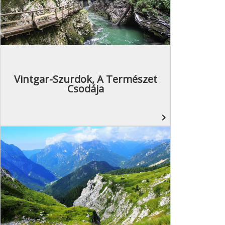
Vintgar-Szurdok, A Természet
Csodája
navigate_next