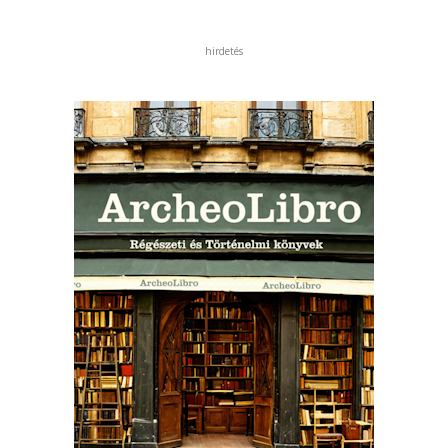
hirdetés