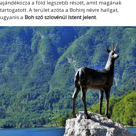
ajándékozza a föld legszebb részét, amit magának
tartogatott. A terület azóta a Bohinj névre hallgat,
ugyanis a
Boh szó szlovénül Istent jelent
.