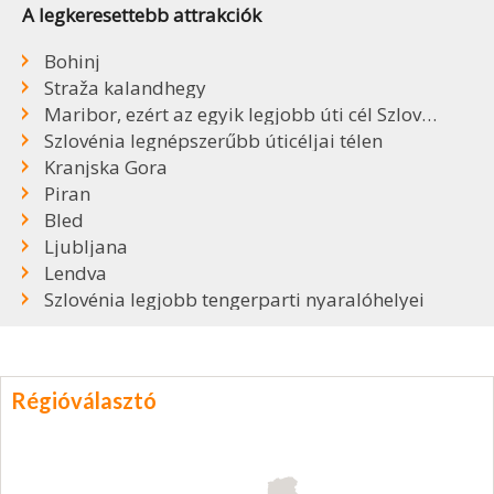
A legkeresettebb attrakciók
Bohinj
Straža kalandhegy
Maribor, ezért az egyik legjobb úti cél Szlovéniában
Szlovénia legnépszerűbb úticéljai télen
Kranjska Gora
Piran
Bled
Ljubljana
Lendva
Szlovénia legjobb tengerparti nyaralóhelyei
Régióválasztó