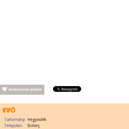
Kedvencnek jelölöm
Tartomány:
Hegyvidék
Település:
Bohinj