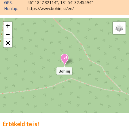
GPS:
46° 18′ 7.32114″, 13° 54′ 32.45594″
Honlap:
https://www.bohinj.si/en/
+
−
Bohinj
Értékeld te is!