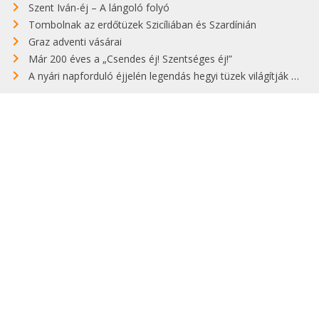
Szent Iván-éj – A lángoló folyó
Tombolnak az erdőtüzek Szicíliában és Szardínián
Graz adventi vásárai
Már 200 éves a „Csendes éj! Szentséges éj!”
A nyári napforduló éjjelén legendás hegyi tüzek világítják meg Zugspitzét