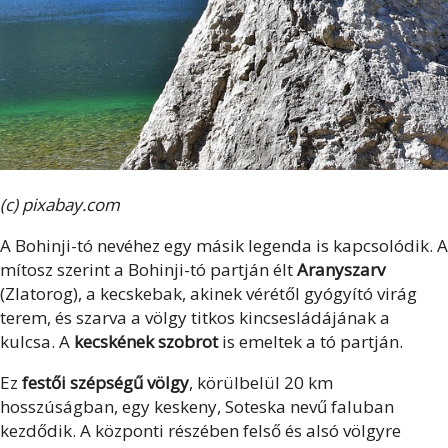
(c) pixabay.com
A Bohinji-tó nevéhez egy másik legenda is kapcsolódik. A
mítosz szerint a Bohinji-tó partján élt
Aranyszarv
(Zlatorog), a kecskebak, akinek vérétől gyógyító virág
terem, és szarva a völgy titkos kincsesládájának a
kulcsa. A
kecskének szobrot
is emeltek a tó partján.
Ez
festői szépségű völgy
, körülbelül 20 km
hosszúságban, egy keskeny, Soteska nevű faluban
kezdődik. A központi részében felső és alsó völgyre