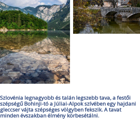
Szlovénia legnagyobb és talán legszebb tava, a festői
szépségű Bohinji-tó a Júliai-Alpok szívében egy hajdani
gleccser vájta szépséges völgyben fekszik. A tavat
minden évszakban élmény körbesétálni.