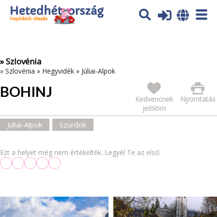
Az oldal sütiket (cookies) használ. További tájékoztatás itt:
Adatvédelmi tájékoztató
Ok
» Szlovénia
»
Szlovénia
»
Hegyvidék
»
Júliai-Alpok
BOHINJ
Kedvencnek
Nyomtatás
jelölöm
Júliai-Alpok
Szurdok
Ezt a helyet még nem értékelték. Legyél Te az első: