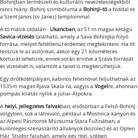
Bohinjban természeti és kulturális nevezetességekből
nincs hiány. Bohinj szimbóluma a
Bohinji-tó
a híddal és
a Szent János (sv. Janez) templommal.
A tó másik oldalán -
Ukancban
, az 51 m magas kétágú
Savica-vízesés
található, amely a Sava Bohinjka folyó
forrása, melyet feltétlenül érdemes megtekinteni. Ha itt
tesszük le az autónkat, akkor egy 21 kilométeres
körtúrát tehetünk, ennek során érintve a Száva forrását
és vízesését is, valamint a tavat is megkerülhetjük.
Egy drótkötélpályán, kabinos felvonóval feljuthatnak az
1535m magas Rjava Skala-ra, vagyis a
Vogel
re, ahonnan
pompás kilátás nyílik a Júliai-Alpokra.
A
helyi, jellegzetes falvak
ban, elsősorban a Felső-Bohinj-
völgyben, sok a látnivaló, például a Mostnica-kanyon és
az Alpesi Pásztorok Múzeuma Stara Fužinában, a
különleges szénaszárító állványok (kozolec) és az Oplen
Ház Studor faluban, amely egy régi, szépen