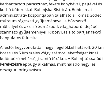
karbantartott parasztház, fekete konyhával, pajtával és
korhű bútorokkal. Bohinjska Bistricán, Bohinj mai
adminisztratív központjában található a Tomaž Godec
múzeum régészeti gyűjteménnyel, a bőrcserző
műhellyel és az első és második világháború idejéből
származó gyűjteménnyel. Ribčev Laz a tó partján fekvő
hangulatos falucska.
A festői hegyvonulattal, hegyi legelőkkel határolt, 20 km
hosszú és 5 km széles völgy számos lehetőséget kínál
különböző nehézségi szintű túrákra. A Bohinj-tó
családi
kerekezésre
éppúgy alkalmas, mint haladó hegyi és
országúti bringázásra.