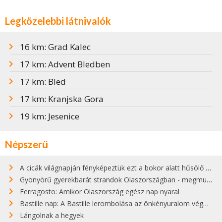
Legközelebbi látnivalók
16 km: Grad Kalec
17 km: Advent Bledben
17 km: Bled
17 km: Kranjska Gora
19 km: Jesenice
Népszerű
A cicák világnapján fényképeztük ezt a bokor alatt hűsölő cicát Kisorosziban
Gyönyörű gyerekbarát strandok Olaszországban - megmutatjuk a 15 legjobbat
Ferragosto: Amikor Olaszország egész nap nyaral
Bastille nap: A Bastille lerombolása az önkényuralom végét jelentette
Lángolnak a hegyek