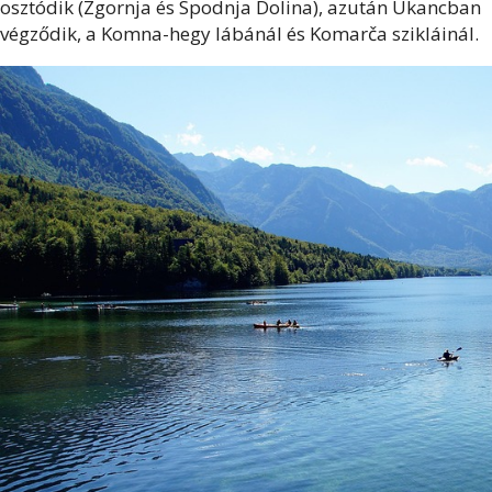
osztódik (Zgornja és Spodnja Dolina), azután Ukancban
végződik, a Komna-hegy lábánál és Komarča szikláinál.