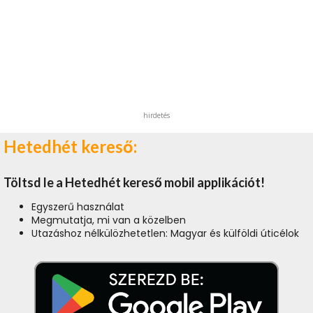
hirdetés
Hetedhét kereső:
Töltsd le a Hetedhét kereső mobil applikációt!
Egyszerű használat
Megmutatja, mi van a közelben
Utazáshoz nélkülözhetetlen: Magyar és külföldi úticélok