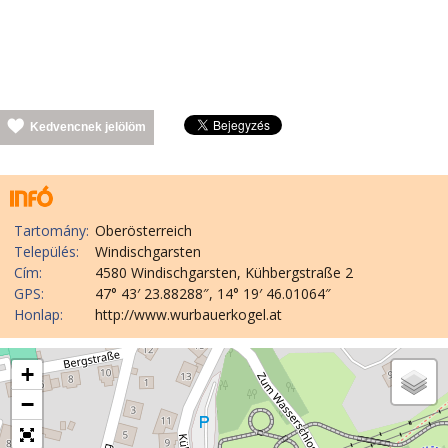
Kedvencnek jelölöm
Tartomány:
Oberösterreich
Település:
Windischgarsten
Cím:
4580 Windischgarsten, Kühbergstraße 2
GPS:
47° 43′ 23.88288″, 14° 19′ 46.01064″
Honlap:
http://www.wurbauerkogel.at
+
−