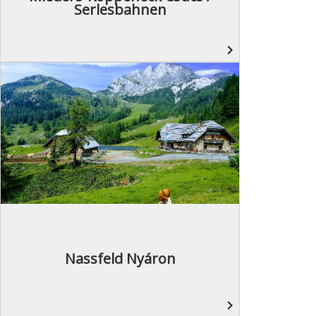
Serlesbahnen
navigate_next
Nassfeld Nyáron
navigate_next