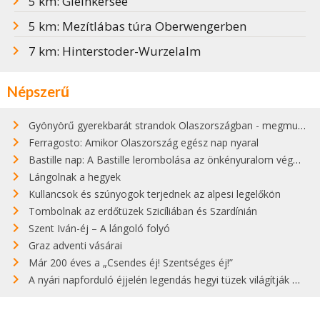
5 km: Gleinkersee
5 km: Mezítlábas túra Oberwengerben
7 km: Hinterstoder-Wurzelalm
Népszerű
Gyönyörű gyerekbarát strandok Olaszországban - megmutatjuk a 15 legjobbat
Ferragosto: Amikor Olaszország egész nap nyaral
Bastille nap: A Bastille lerombolása az önkényuralom végét jelentette
Lángolnak a hegyek
Kullancsok és szúnyogok terjednek az alpesi legelőkön
Tombolnak az erdőtüzek Szicíliában és Szardínián
Szent Iván-éj – A lángoló folyó
Graz adventi vásárai
Már 200 éves a „Csendes éj! Szentséges éj!”
A nyári napforduló éjjelén legendás hegyi tüzek világítják meg Zugspitzét