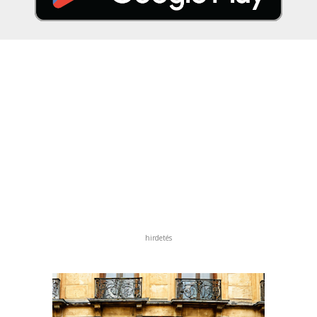
hirdetés