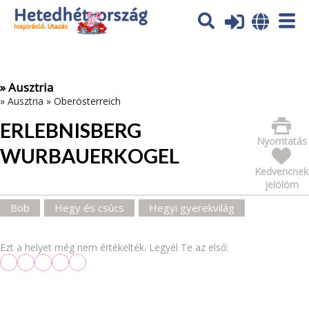
Az oldal sütiket (cookies) használ. További tájékoztatás itt:
Adatvédelmi tájékoztató
Ok
» Ausztria
»
Ausztria
»
Oberösterreich
ERLEBNISBERG
Nyomtatás
WURBAUERKOGEL
Kedvencnek
jelölöm
Bob
Hegy és csúcs
Hegyi gyerekvilág
Ezt a helyet még nem értékelték. Legyél Te az első: