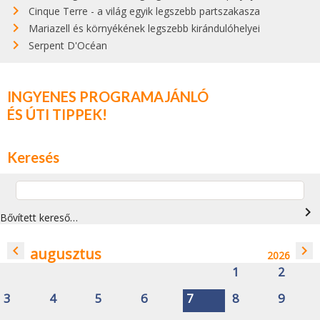
Cinque Terre - a világ egyik legszebb partszakasza
Mariazell és környékének legszebb kirándulóhelyei
Serpent D'Océan
INGYENES PROGRAMAJÁNLÓ
ÉS ÚTI TIPPEK!
Keresés
navigate_next
Bővített kereső…
navigate_before
navigate_next
augusztus
2026
1
2
3
4
5
6
7
8
9