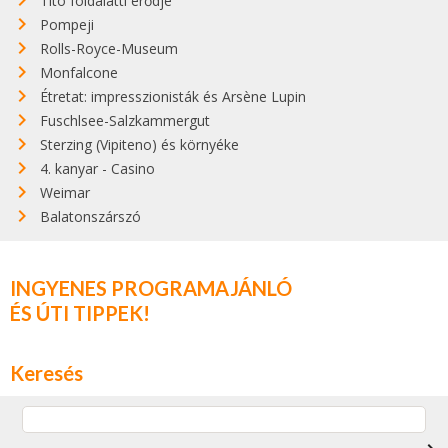
Tito földalatti erődje
Pompeji
Rolls-Royce-Museum
Monfalcone
Étretat: impresszionisták és Arsène Lupin
Fuschlsee-Salzkammergut
Sterzing (Vipiteno) és környéke
4. kanyar - Casino
Weimar
Balatonszárszó
INGYENES PROGRAMAJÁNLÓ
ÉS ÚTI TIPPEK!
Keresés