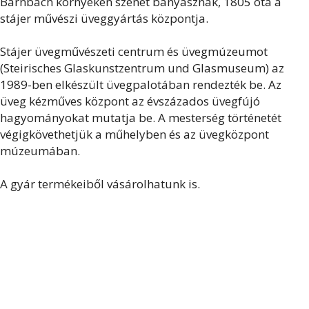
Bärnbach környékén szenet bányásznak, 1805 óta a
stájer művészi üveggyártás központja.
Stájer üvegművészeti centrum és üvegmúzeumot
(Steirisches Glaskunstzentrum und Glasmuseum) az
1989-ben elkészült üvegpalotában rendezték be. Az
üveg kézműves központ az évszázados üvegfújó
hagyományokat mutatja be. A mesterség történetét
végigkövethetjük a műhelyben és az üvegközpont
múzeumában.
A gyár termékeiből vásárolhatunk is.