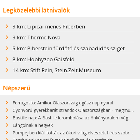
Legközelebbi látnivalók
3 km: Lipicai ménes Piberben
3 km: Therme Nova
5 km: Piberstein fürdőtó és szabadidős sziget
8 km: Hobbyzoo Gaisfeld
14 km: Stift Rein, Stein.Zeit.Museum
Népszerű
Ferragosto: Amikor Olaszország egész nap nyaral
Gyönyörű gyerekbarát strandok Olaszországban - megmutatjuk a 15 legjobbat
Bastille nap: A Bastille lerombolása az önkényuralom végét jelentette
Lángolnak a hegyek
Pompejiben kiállították az ókori világ elveszett híres szobrának másolatát