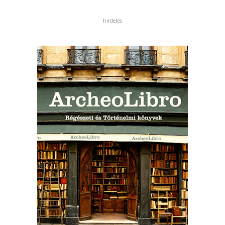
hirdetés