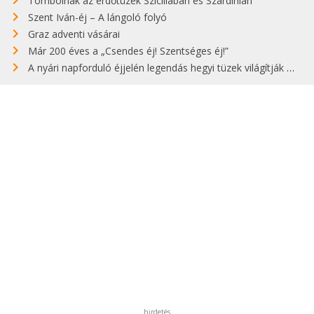
Tombolnak az erdőtüzek Szicíliában és Szardínián
Szent Iván-éj – A lángoló folyó
Graz adventi vásárai
Már 200 éves a „Csendes éj! Szentséges éj!”
A nyári napforduló éjjelén legendás hegyi tüzek világítják meg Zugspitzét
hirdetés