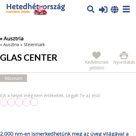
Az oldal sütiket (cookies) használ. További tájékoztatás itt:
Adatvédelmi tájékoztató
Ok
» Ausztria
»
Ausztria
»
Steiermark
GLAS CENTER
Kedvencnek
Nyomtatás
jelölöm
Múzeum
Ezt a helyet még nem értékelték. Legyél Te az első:
2.000 nm-en ismerkedhetünk meg az üveg világával a