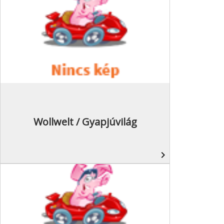
Wollwelt / Gyapjúvilág
navigate_next