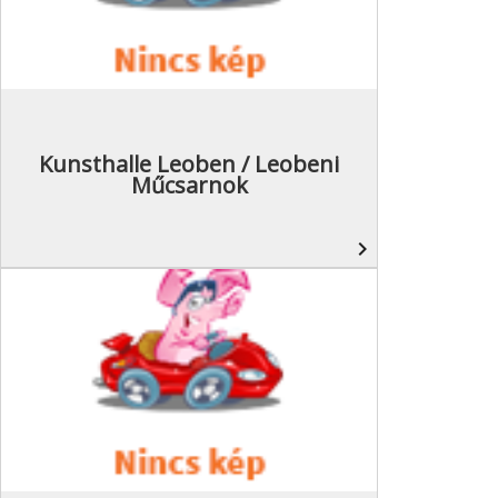
Kunsthalle Leoben / Leobeni
Műcsarnok
navigate_next