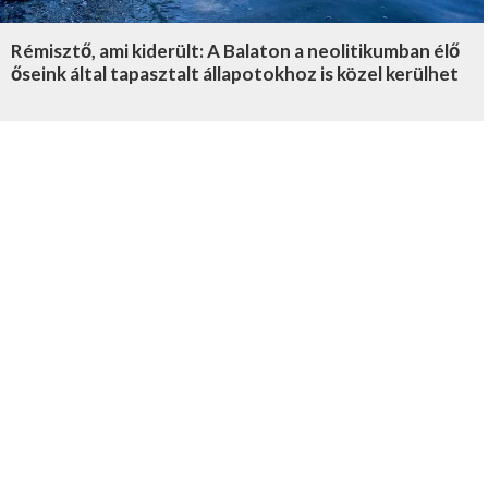
Rémisztő, ami kiderült: A Balaton a neolitikumban élő
őseink által tapasztalt állapotokhoz is közel kerülhet