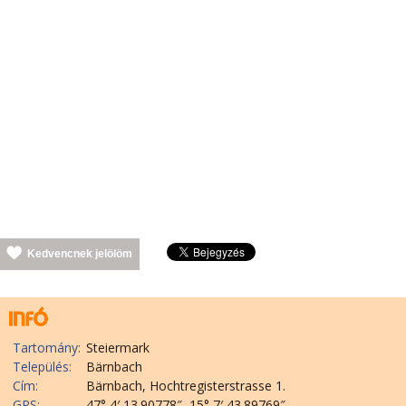
Kedvencnek jelölöm
Tartomány:
Steiermark
Település:
Bärnbach
Cím:
Bärnbach, Hochtregisterstrasse 1.
GPS:
47° 4′ 13.90778″, 15° 7′ 43.89769″