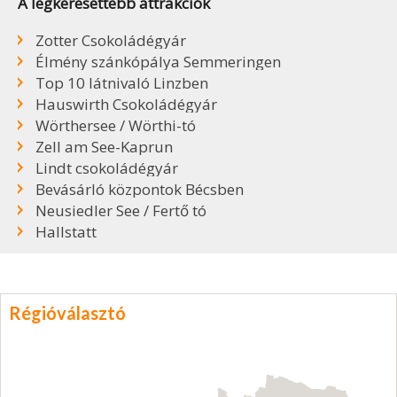
A legkeresettebb attrakciók
Zotter Csokoládégyár
Élmény szánkópálya Semmeringen
Top 10 látnivaló Linzben
Hauswirth Csokoládégyár
Wörthersee / Wörthi-tó
Zell am See-Kaprun
Lindt csokoládégyár
Bevásárló központok Bécsben
Neusiedler See / Fertő tó
Hallstatt
Régióválasztó