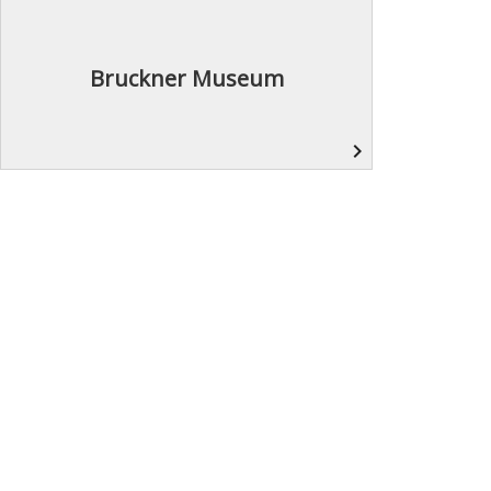
Bruckner Museum
navigate_next