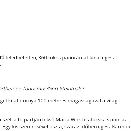
tó
feledhetetlen, 360 fokos panorámát kínál egész
.
örthersee Tourismus/Gert Steinthaler
gel kilátótornya 100 méteres magasságával a világ
eszél, a tó partján fekvő Maria Wörth falucska szinte az
Egy kis szerencsével tiszta, száraz időben egész Karintiá