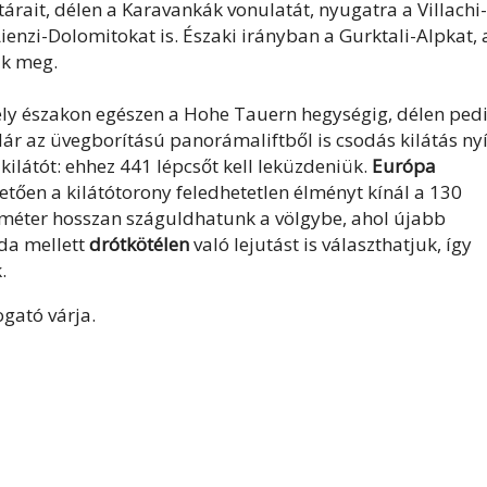
tárait, délen a Karavankák vonulatát, nyugatra a Villachi-
enzi-Dolomitokat is. Északi irányban a Gurktali-Alpkat, 
uk meg.
ely északon egészen a Hohe Tauern hegységig, délen ped
ár az üvegborítású panorámaliftből is csodás kilátás nyí
ilátót: ehhez 441 lépcsőt kell leküzdeniük.
Európa
tően a kilátótorony feledhetetlen élményt kínál a 130
éter hosszan száguldhatunk a völgybe, ahol újabb
zda mellett
drótkötélen
való lejutást is választhatjuk, így
.
ogató várja.