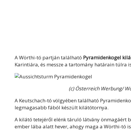
A Wörthi-tó partján található
Pyramidenkogel kilá
Karintiára, és messze a tartomány határain túlra is
(c) Österreich Werbung/ W
A Keutschach-tó völgyében található Pyramidenko
legmagasabb fából készült kilátótornya.
A kilátó tetejéről elénk táruló látvány önmagáért b
ember lába alatt hever, ahogy maga a Wörthi-tó is. 