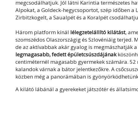
megcsodálhatjuk. Jól látni Karintia természetes ha
Alpokat, a Goldeck-hegycsoportot, szép időben a Li
Zirbitzkogelt, a Saualpét és a Koralpét csodálhatj
Három platform kínál
lélegzetelállító kilátást
, am
szomszédos Olaszországig és Szlovéniáig terjed. M
de az aktívabbak akár gyalog is megmászhatják a k
legmagasabb, fedett épületcsúszdájának
köszönhe
centiméternél magasabb gyermekek számára. 52 m
kalandok várnak a bátor jelentkezőkre. A csőcsus
közben még a panorámában is gyönyörködhetünk
A kilátó lábánál a gyerekeket játszótér és állatsim