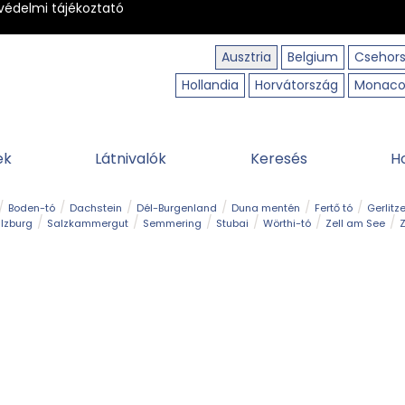
védelmi tájékoztató
Ausztria
Belgium
Csehor
Hollandia
Horvátország
Monac
ek
Látnivalók
Keresés
H
Boden-tó
Dachstein
Dél-Burgenland
Duna mentén
Fertő tó
Gerlitz
lzburg
Salzkammergut
Semmering
Stubai
Wörthi-tó
Zell am See
Z
úraút
Határélmény
Hegy és csúcs
Hegyi gyerekvilág
Húsvét
Kaland
Régiók
Sisi nyomában
Strand és fürdő
Szabadidőpark
Szurdok
T