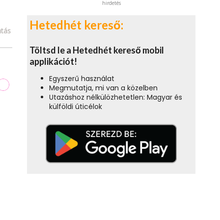
hirdetés
Hetedhét kereső:
tás
Töltsd le a Hetedhét kereső mobil
applikációt!
Egyszerű használat
Megmutatja, mi van a közelben
Utazáshoz nélkülözhetetlen: Magyar és
külföldi úticélok