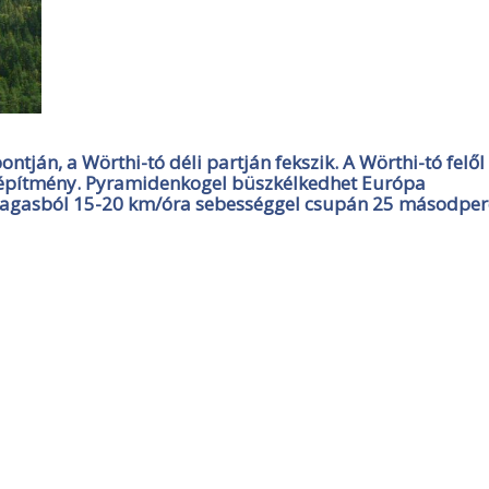
tján, a Wörthi-tó déli partján fekszik. A Wörthi-tó felől
ó építmény. Pyramidenkogel büszkélkedhet Európa
magasból 15-20 km/óra sebességgel csupán 25 másodper