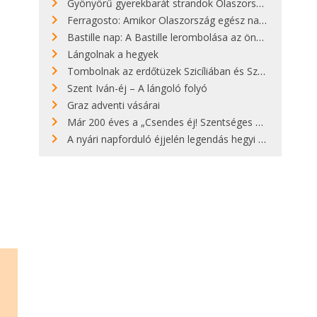
Gyönyörű gyerekbarát strandok Olaszországban - megmutatjuk a 15 legjobbat
Ferragosto: Amikor Olaszország egész nap nyaral
Bastille nap: A Bastille lerombolása az önkényuralom végét jelentette
Lángolnak a hegyek
Tombolnak az erdőtüzek Szicíliában és Szardínián
Szent Iván-éj – A lángoló folyó
Graz adventi vásárai
Már 200 éves a „Csendes éj! Szentséges éj!”
A nyári napforduló éjjelén legendás hegyi tüzek világítják meg Zugspitzét