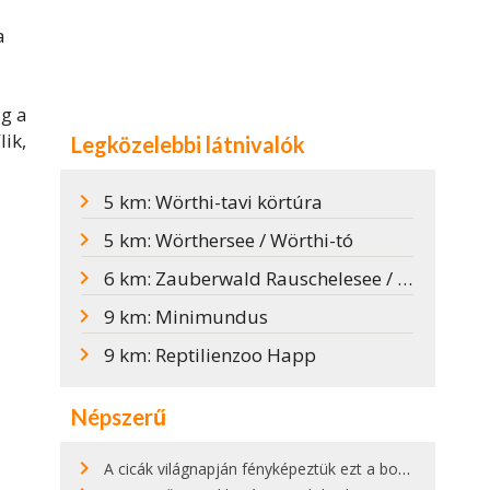
a
ig a
lik,
Legközelebbi látnivalók
5 km: Wörthi-tavi körtúra
5 km: Wörthersee / Wörthi-tó
6 km: Zauberwald Rauschelesee / Varázserdő
9 km: Minimundus
9 km: Reptilienzoo Happ
Népszerű
A cicák világnapján fényképeztük ezt a bokor alatt hűsölő cicát Kisorosziban