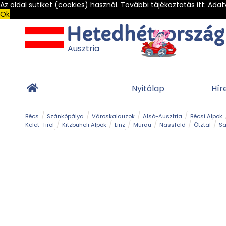
Az oldal sütiket (cookies) használ. További tájékoztatás itt:
Adat
Ok
Ausztria
Nyitólap
Hír
Bécs
Szánkópálya
Városkalauzok
Alsó-Ausztria
Bécsi Alpok
Kelet-Tirol
Kitzbüheli Alpok
Linz
Murau
Nassfeld
Ötztal
Sa
Alpesi út
Ásványok & Kristályok
Barlang
Bob
Csúszda
Esemény
Gleccser
Gyerek t
Múzeum
Óriásroller és mountaincart
Osztrák ételek
Park és kert
Túra
Vár és kastély
Világörökség
Vízesés
Zöldturista