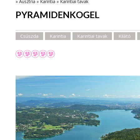
»
Ausztria
»
Karintia
»
Karintiai tavak
PYRAMIDENKOGEL
Csúszda
Karintia
Karintiai tavak
Kilátó