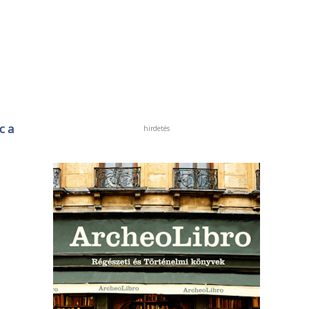
c a
hirdetés