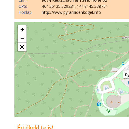
Cím:
9074 Keutschach am See, Höhe 62
GPS:
46° 36′ 35.32928″, 14° 8′ 45.33875″
Honlap:
http://www.pyramidenkogel.info
+
−
P
Értékeld te is!