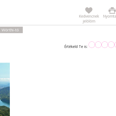
Kedvencnek
Nyomta
jelölöm
Wörthi-tó
Értékeld Te is: