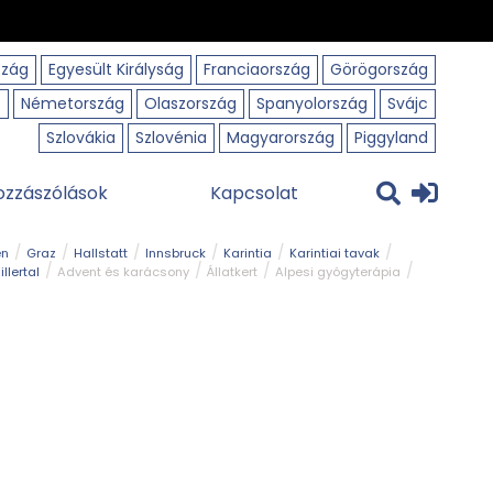
szág
Egyesült Királyság
Franciaország
Görögország
o
Németország
Olaszország
Spanyolország
Svájc
Szlovákia
Szlovénia
Magyarország
Piggyland
ozzászólások
Kapcsolat
en
Graz
Hallstatt
Innsbruck
Karintia
Karintiai tavak
illertal
Advent és karácsony
Állatkert
Alpesi gyógyterápia
park
Kerékpár
Kilátó
Korcsolyapálya
Magyar kapcsolat
avak
Tél
Téli túrázás
Templom és kolostor
Természeti park