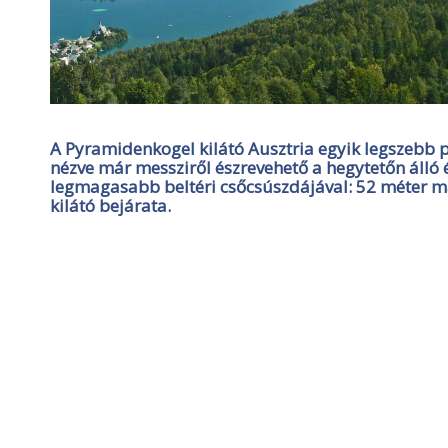
A Pyramidenkogel kilátó Ausztria egyik legszebb pon
nézve már messziről észrevehető a hegytetőn áll
legmagasabb beltéri csőcsúszdájával: 52 méter 
kilátó bejárata.