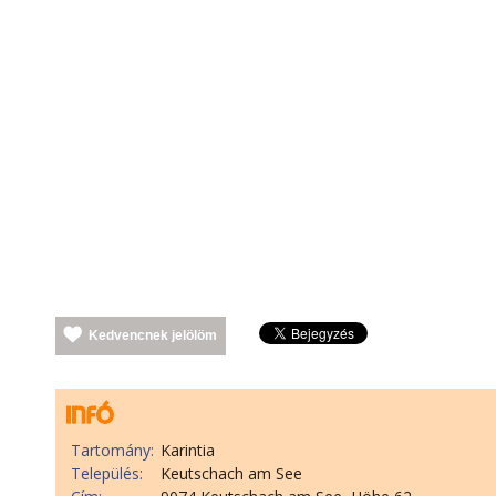
Kedvencnek jelölöm
Tartomány:
Karintia
Település:
Keutschach am See