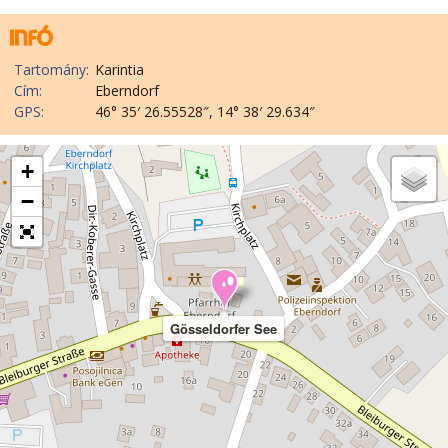
Tartomány:
Karintia
Cím:
Eberndorf
GPS:
46° 35′ 26.55528″, 14° 38′ 29.634″
+
−
Gösseldorfer See