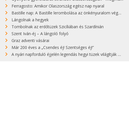
Ferragosto: Amikor Olaszország egész nap nyaral
Bastille nap: A Bastille lerombolása az önkényuralom végét jelentette
Lángolnak a hegyek
Tombolnak az erdőtüzek Szicíliában és Szardínián
Szent Iván-éj – A lángoló folyó
Graz adventi vásárai
Már 200 éves a „Csendes éj! Szentséges éj!”
A nyári napforduló éjjelén legendás hegyi tüzek világítják meg Zugspitzét