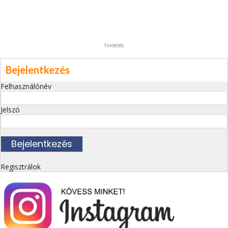
hirdetés
Bejelentkezés
Felhasználónév
Jelszó
Regisztrálok