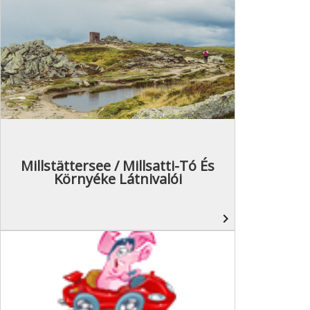
Millstättersee / Millsatti-Tó És
Környéke Látnivalói
navigate_next