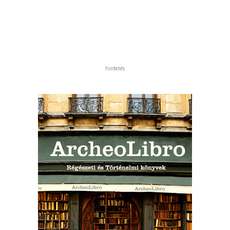
hirdetés