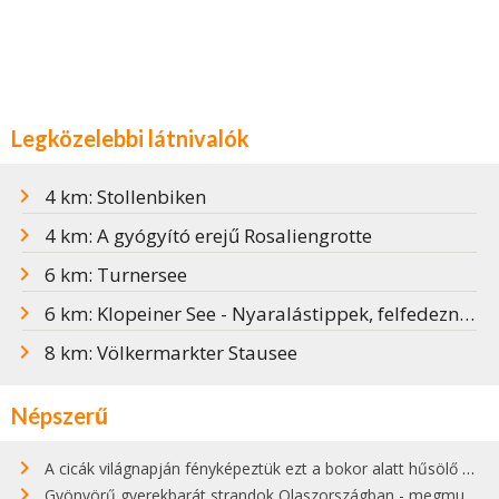
Legközelebbi látnivalók
4 km: Stollenbiken
4 km: A gyógyító erejű Rosaliengrotte
6 km: Turnersee
6 km: Klopeiner See - Nyaralástippek, felfedeznivalók
8 km: Völkermarkter Stausee
Népszerű
A cicák világnapján fényképeztük ezt a bokor alatt hűsölő cicát Kisorosziban
Gyönyörű gyerekbarát strandok Olaszországban - megmutatjuk a 15 legjobbat