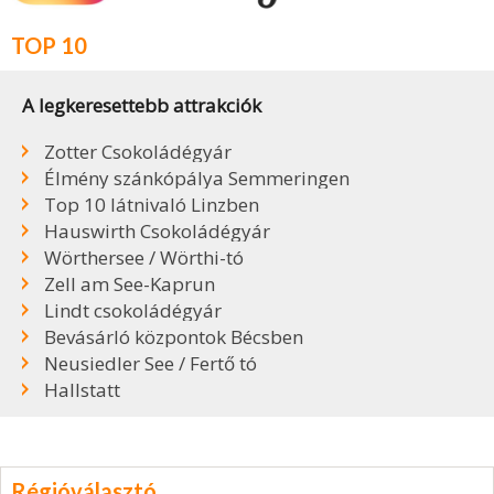
TOP 10
A legkeresettebb attrakciók
Zotter Csokoládégyár
Élmény szánkópálya Semmeringen
Top 10 látnivaló Linzben
Hauswirth Csokoládégyár
Wörthersee / Wörthi-tó
Zell am See-Kaprun
Lindt csokoládégyár
Bevásárló központok Bécsben
Neusiedler See / Fertő tó
Hallstatt
Régióválasztó