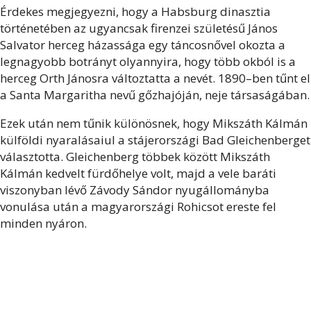
Érdekes megjegyezni, hogy a Habsburg dinasztia
történetében az ugyancsak firenzei születésű János
Salvator herceg házassága egy táncosnővel okozta a
legnagyobb botrányt olyannyira, hogy több okból is a
herceg Orth Jánosra változtatta a nevét. 1890–ben tűnt el
a Santa Margaritha nevű gőzhajóján, neje társaságában.
Ezek után nem tűnik különösnek, hogy Mikszáth Kálmán
külföldi nyaralásaiul a stájerországi Bad Gleichenberget
választotta. Gleichenberg többek között Mikszáth
Kálmán kedvelt fürdőhelye volt, majd a vele baráti
viszonyban lévő Závody Sándor nyugállományba
vonulása után a magyarországi Rohicsot ereste fel
minden nyáron.