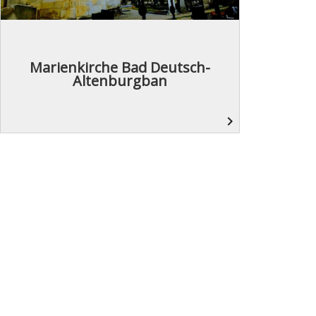
Marienkirche Bad Deutsch-
Altenburgban
navigate_next