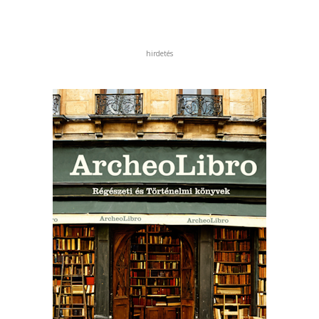
hirdetés