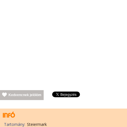
Kedvencnek jelölöm
Tartomány:
Steiermark