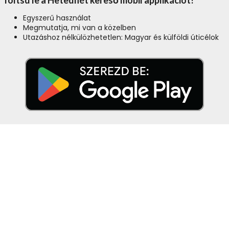
Töltsd le a Hetedhét kereső mobil applikációt!
Egyszerű használat
Megmutatja, mi van a közelben
Utazáshoz nélkülözhetetlen: Magyar és külföldi úticélok