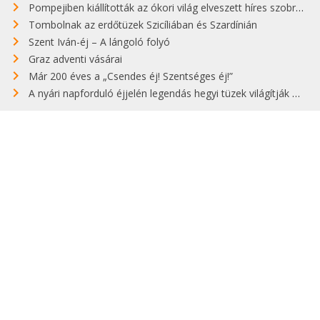
Pompejiben kiállították az ókori világ elveszett híres szobrának másolatát
Tombolnak az erdőtüzek Szicíliában és Szardínián
Szent Iván-éj – A lángoló folyó
Graz adventi vásárai
Már 200 éves a „Csendes éj! Szentséges éj!”
A nyári napforduló éjjelén legendás hegyi tüzek világítják meg Zugspitzét