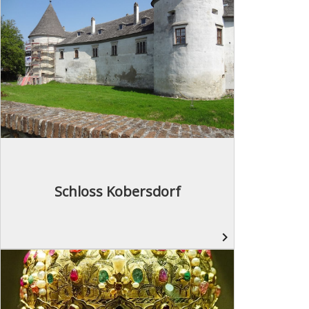
Schloss Kobersdorf
navigate_next