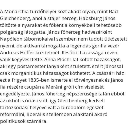
A Monarchia fürdőhelyei közt akadt olyan, mint Bad
Gleichenberg, ahol a stájer herceg, Habsburg János
töltötte a nyarakat és főként a környékbeli tehetősebb
polgárság látogatta. János főherceg hadvezérként
Napóleon tábornokaival szemben nem tudott ütközetett
nyerni, de aktívan támogatta a legendás gerilla vezér
Andreas Hoffer küzdelmét. Később házassága révén
válik kegyvesztetté. Anna Plochl-lal kötött házasságot,
aki egy postamester lányaként született, ezért Jánossal
csak morganitikus házasságot köthetett. A császári ház
ezt a frigyet 1835-ben ismerte el törvényesnek és János
fia részére csupán a Meráni grófi cím viselését
engedélyezte. János főherceg népszerűsége talán ebből
az okból is óriási volt, így Gleichenberg kedvelt
tartózkodási helyévé vált a birodalom egészét
reformálni, liberális szellemben alakítani akaró
politikusok számára.