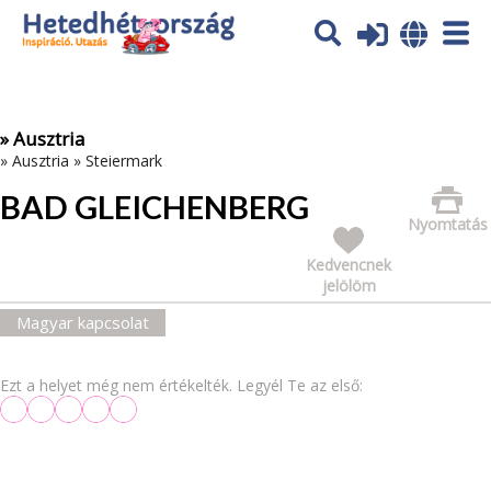
Az oldal sütiket (cookies) használ. További tájékoztatás itt:
Adatvédelmi tájékoztató
Ok
» Ausztria
»
Ausztria
»
Steiermark
BAD GLEICHENBERG
Nyomtatás
Kedvencnek
jelölöm
Magyar kapcsolat
Ezt a helyet még nem értékelték. Legyél Te az első: