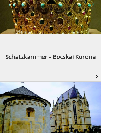
Schatzkammer - Bocskai Korona
navigate_next