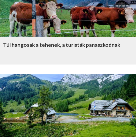
Túl hangosak a tehenek, a turisták panaszkodnak