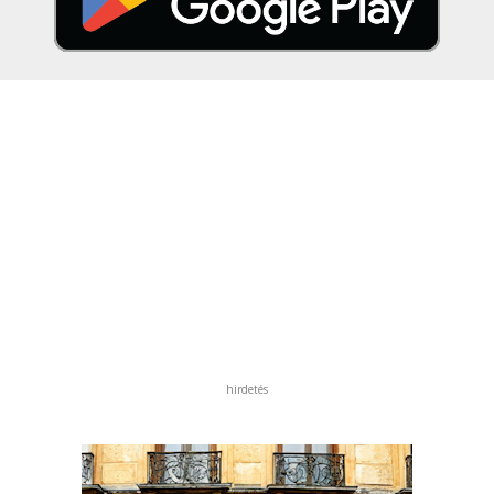
hirdetés