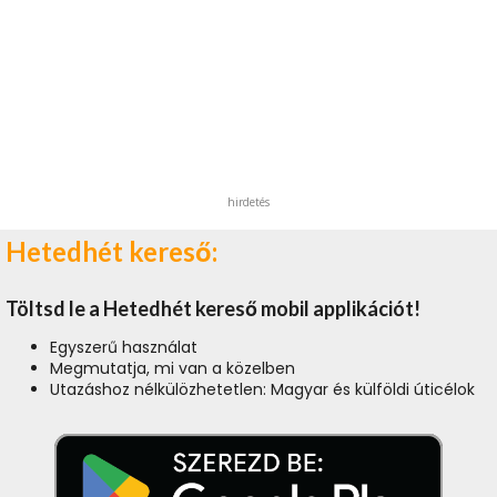
hirdetés
Hetedhét kereső:
Töltsd le a Hetedhét kereső mobil applikációt!
Egyszerű használat
Megmutatja, mi van a közelben
Utazáshoz nélkülözhetetlen: Magyar és külföldi úticélok