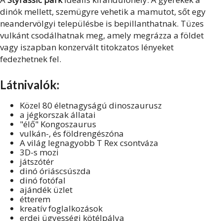
dinók mellett, szemügyre vehetik a mamutot, sőt egy
neandervölgyi településbe is bepillanthatnak. Tüzes
vulkánt csodálhatnak meg, amely megrázza a földet
vagy iszapban konzervált titokzatos lényeket
fedezhetnek fel.
Látnivalók:
Közel 80 életnagyságú dinoszaurusz
a jégkorszak állatai
"élő" Kongoszaurus
vulkán-, és földrengészóna
A világ legnagyobb T Rex csontváza
3D-s mozi
játszótér
dinó óriáscsúszda
dinó fotófal
ajándék üzlet
étterem
kreatív foglalkozások
erdei ügyességi kötélpálya