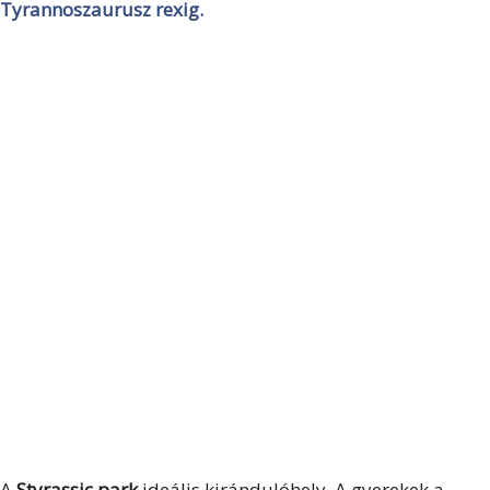
Tyrannoszaurusz rexig.
A
Styrassic park
ideális kirándulóhely. A gyerekek a