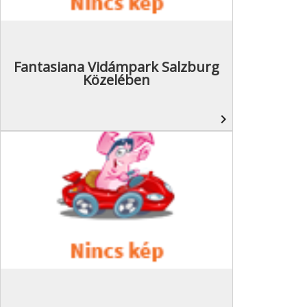
Fantasiana Vidámpark Salzburg
Közelében
navigate_next