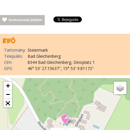
Kedvencnek jelölöm
Tartomány:
Steiermark
Település:
Bad Gleichenberg
Cím:
8344 Bad Gleichenberg, Dinoplatz 1
GPS:
46° 53′ 27.15637″, 15° 53′ 9.81172″
+
−