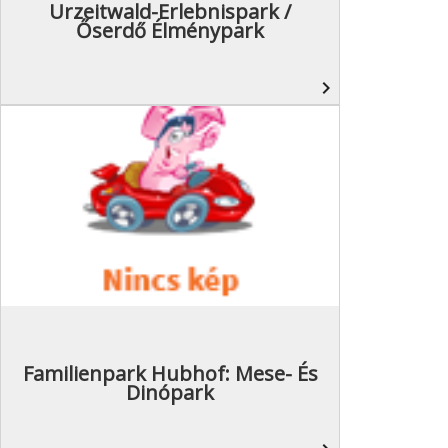
Urzeitwald-Erlebnispark /
Őserdő Élménypark
navigate_next
Familienpark Hubhof: Mese- És
Dinópark