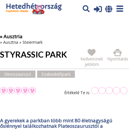
Az oldal sütiket (cookies) használ. További tájékoztatás itt:
Adatvédelmi tájékoztató
Ok
» Ausztria
»
Ausztria
»
Steiermark
STYRASSIC PARK
Kedvencnek
Nyomtatás
jelölöm
Dinoszaurusz
Szabadidőpark
Értékeld Te is:
A gyerekek a parkban több mint 80 életnagyságú
őslénnyel találkozhatnak Plateoszaurusztól a