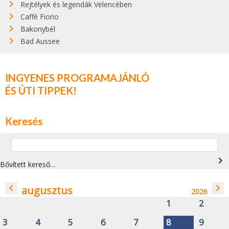
Rejtélyek és legendák Velencében
Caffé Fiorio
Bakonybél
Bad Aussee
INGYENES PROGRAMAJÁNLÓ
ÉS ÚTI TIPPEK!
Keresés
navigate_next
Bővített kereső…
navigate_before
navigate_next
augusztus
2026
1
2
3
4
5
6
7
8
9