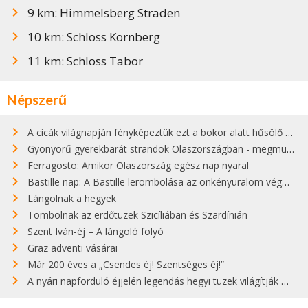
9 km: Himmelsberg Straden
10 km: Schloss Kornberg
11 km: Schloss Tabor
Népszerű
A cicák világnapján fényképeztük ezt a bokor alatt hűsölő cicát Kisorosziban
Gyönyörű gyerekbarát strandok Olaszországban - megmutatjuk a 15 legjobbat
Ferragosto: Amikor Olaszország egész nap nyaral
Bastille nap: A Bastille lerombolása az önkényuralom végét jelentette
Lángolnak a hegyek
Tombolnak az erdőtüzek Szicíliában és Szardínián
Szent Iván-éj – A lángoló folyó
Graz adventi vásárai
Már 200 éves a „Csendes éj! Szentséges éj!”
A nyári napforduló éjjelén legendás hegyi tüzek világítják meg Zugspitzét