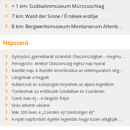
< 1 km: Südbahnmuseum Mürzzuschlag
7 km: Wald der Sinne / Érzékek erdője
8 km: Bergwerksmuseum Montanarum Altenberg
Népszerű
Gyönyörű gyerekbarát strandok Olaszországban - megmutatjuk a 15 legjobbat
Ferragosto: Amikor Olaszország egész nap nyaral
Bastille nap: A Bastille lerombolása az önkényuralom végét jelentette
Lángolnak a hegyek
Kullancsok és szúnyogok terjednek az alpesi legelőkön
Tombolnak az erdőtüzek Szicíliában és Szardínián
Szent Iván-éj – A lángoló folyó
Graz adventi vásárai
Már 200 éves a „Csendes éj! Szentséges éj!”
A nyári napforduló éjjelén legendás hegyi tüzek világítják meg Zugspitzét