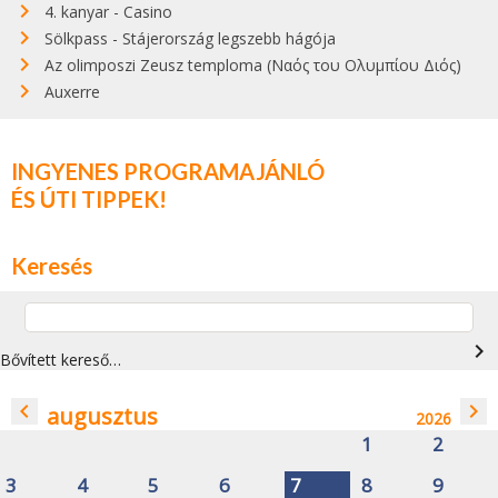
4. kanyar - Casino
Sölkpass - Stájerország legszebb hágója
Az olimposzi Zeusz temploma (Ναός του Ολυμπίου Διός)
Auxerre
INGYENES PROGRAMAJÁNLÓ
ÉS ÚTI TIPPEK!
Keresés
navigate_next
Bővített kereső…
navigate_before
navigate_next
augusztus
2026
1
2
3
4
5
6
7
8
9