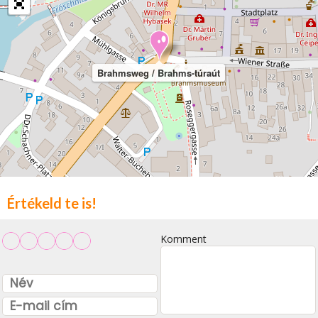
Brahmsweg / Brahms-túraút
Értékeld te is!
Komment