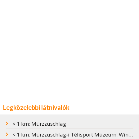
Legközelebbi látnivalók
< 1 km: Mürzzuschlag
< 1 km: Mürzzuschlag-i Télisport Múzeum: Winter!Sport!Museum