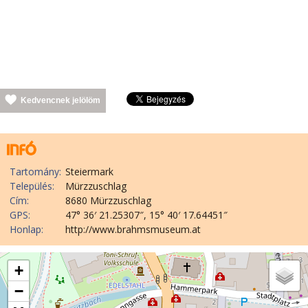
Kedvencnek jelölöm
Tartomány:
Steiermark
Település:
Mürzzuschlag
Cím:
8680 Mürzzuschlag
GPS:
47° 36′ 21.25307″, 15° 40′ 17.64451″
Honlap:
http://www.brahmsmuseum.at
+
−