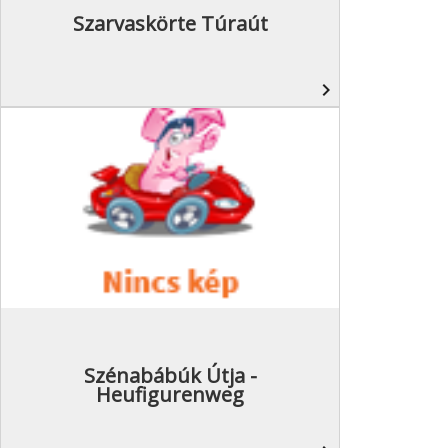
Szarvaskörte Túraút
navigate_next
Szénabábúk Útja -
Heufigurenweg