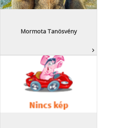
Mormota Tanösvény
navigate_next