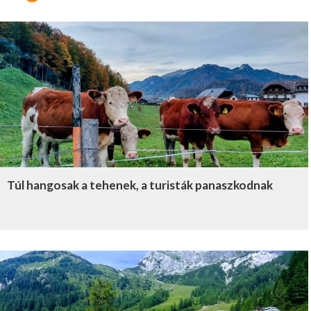
Túl hangosak a tehenek, a turisták panaszkodnak