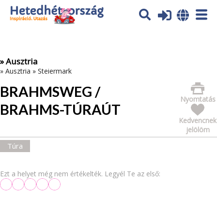
Az oldal sütiket (cookies) használ. További tájékoztatás itt:
Adatvédelmi tájékoztató
Ok
» Ausztria
»
Ausztria
»
Steiermark
BRAHMSWEG /
Nyomtatás
BRAHMS-TÚRAÚT
Kedvencnek
jelölöm
Túra
Ezt a helyet még nem értékelték. Legyél Te az első: