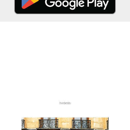
hirdetés