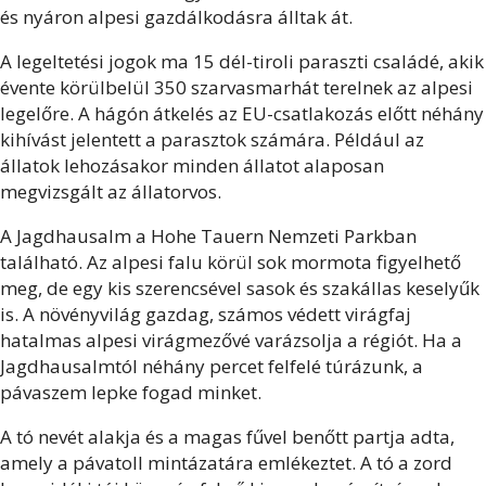
és nyáron alpesi gazdálkodásra álltak át.
A legeltetési jogok ma 15 dél-tiroli paraszti családé, akik
évente körülbelül 350 szarvasmarhát terelnek az alpesi
legelőre. A hágón átkelés az EU-csatlakozás előtt néhány
kihívást jelentett a parasztok számára. Például az
állatok lehozásakor minden állatot alaposan
megvizsgált az állatorvos.
A Jagdhausalm a Hohe Tauern Nemzeti Parkban
található. Az alpesi falu körül sok mormota figyelhető
meg, de egy kis szerencsével sasok és szakállas keselyűk
is. A növényvilág gazdag, számos védett virágfaj
hatalmas alpesi virágmezővé varázsolja a régiót. Ha a
Jagdhausalmtól néhány percet felfelé túrázunk, a
pávaszem lepke fogad minket.
A tó nevét alakja és a magas fűvel benőtt partja adta,
amely a pávatoll mintázatára emlékeztet. A tó a zord