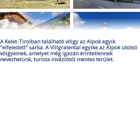
A Kelet-Tirolban található völgy az Alpok egyik
"elfeledett" sarka. A Villgratental egyike az Alpok utolsó
völgyeinek, amelyet még igazán érintetlennek
nevezhetünk, turista inváziótól mentes terület.