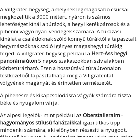
A Villgrater-hegység, amelynek legmagasabb csúcsai
megközelítik a 3000 métert, nyáron is számos
lehetőséget kínál a túrázók, a hegyi kerékpárosok és a
pihenni vágyó nyári vendégek számára. A túrázási
kínálat a családoknak szóló könnyű túráktól a tapasztalt
hegymászóknak szóló igényes magashegyi túrákig
terjed. A Villgrater-hegység például a
Herz-Ass hegyi
panorámaúton
5 napos szakaszokban szív alakban
körbetúrázható. Ezen a hosszútávú túraútvonalon
testközelből tapasztalhatja meg a Villgratental
völgyének magányát és érintetlen természetét.
A pihenésre és kikapcsolódásra vágyók számára tiszta
béke és nyugalom várja.
Az alpesi legelők- mint például az
Oberstalleralm
-
hagyományos stílusú faházaikkal
igazi titkos tipp
mindenki számára, aki előnyben részesíti a nyugodt,