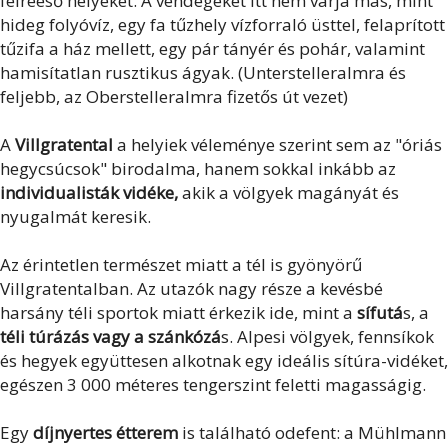
félreeső helyeket. A vendégeket itt nem várja más, mint
hideg folyóvíz, egy fa tűzhely vízforraló üsttel, felaprított
tűzifa a ház mellett, egy pár tányér és pohár, valamint
hamisítatlan rusztikus ágyak. (Unterstelleralmra és
feljebb, az Oberstelleralmra fizetős út vezet)
A
Villgratental
a helyiek véleménye szerint sem az "óriás
hegycsúcsok" birodalma, hanem sokkal inkább az
individualisták vidéke,
akik a völgyek magányát és
nyugalmát keresik.
Az érintetlen természet miatt a tél is gyönyörű
Villgratentalban. Az utazók nagy része a kevésbé
harsány téli sportok miatt érkezik ide, mint a
sífutá
s, a
téli túrázás vagy a szánkózá
s. Alpesi völgyek, fennsíkok
és hegyek együttesen alkotnak egy ideális sítúra-vidéket,
egészen 3 000 méteres tengerszint feletti magasságig.
Egy
díjnyertes étterem
is található odefent: a Mühlmann