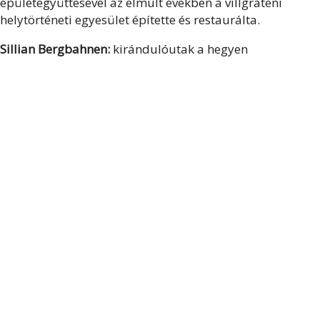
épületegyüttesével az elmúlt években a villgrateni
helytörténeti egyesület építette és restaurálta.
Sillian Bergbahnen:
kirándulóutak a hegyen