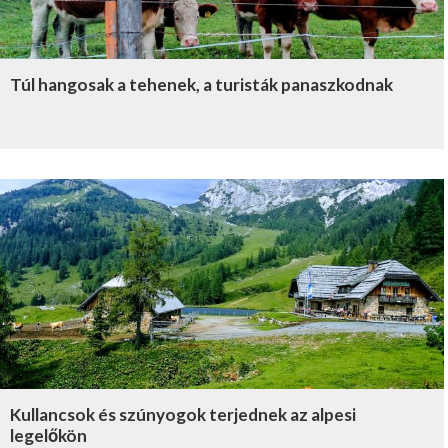
Túl hangosak a tehenek, a turisták panaszkodnak
Kullancsok és szúnyogok terjednek az alpesi
legelőkön