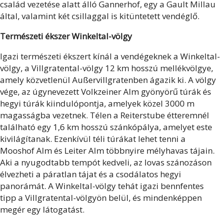
család vezetése alatt álló Gannerhof, egy a Gault Millau
által, valamint két csillaggal is kitüntetett vendéglő.
Természeti ékszer Winkeltal-völgy
Igazi természeti ékszert kínál a vendégeknek a Winkeltal-
völgy, a Villgratental-völgy 12 km hosszú mellékvölgye,
amely közvetlenül Außervillgratenben ágazik ki. A völgy
vége, az úgynevezett Volkzeiner Alm gyönyörű túrák és
hegyi túrák kiindulópontja, amelyek közel 3000 m
magasságba vezetnek. Télen a Reiterstube étteremnél
található egy 1,6 km hosszú szánkópálya, amelyet este
kivilágítanak. Ezenkívül téli túrákat lehet tenni a
Mooshof Alm és Leiter Alm többnyire mélyhavas tájain.
Aki a nyugodtabb tempót kedveli, az lovas szánozáson
élvezheti a páratlan tájat és a csodálatos hegyi
panorámát. A Winkeltal-völgy tehát igazi bennfentes
tipp a Villgratental-völgyön belül, és mindenképpen
megér egy látogatást.