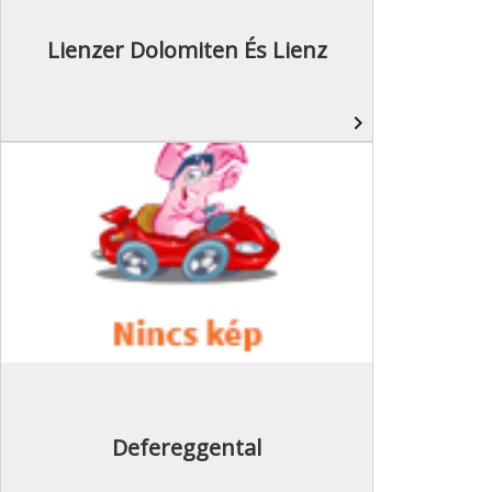
Lienzer Dolomiten És Lienz
navigate_next
Defereggental