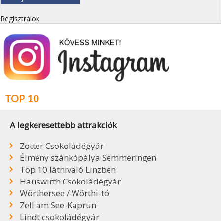
Regisztrálok
TOP 10
A legkeresettebb attrakciók
Zotter Csokoládégyár
Élmény szánkópálya Semmeringen
Top 10 látnivaló Linzben
Hauswirth Csokoládégyár
Wörthersee / Wörthi-tó
Zell am See-Kaprun
Lindt csokoládégyár