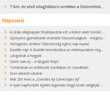
7 km: Az első világháború emlékei a Dolomitokban
Népszerű
A cicák világnapján fényképeztük ezt a bokor alatt hűsölő cicát Kisorosziban
Gyönyörű gyerekbarát strandok Olaszországban - megmutatjuk a 15 legjobbat
Ferragosto: Amikor Olaszország egész nap nyaral
Bastille nap: A Bastille lerombolása az önkényuralom végét jelentette
Lángolnak a hegyek
Szent Iván-éj – A lángoló folyó
Tombolnak az erdőtüzek Szicíliában és Szardínián
Graz adventi vásárai
Már 200 éves a „Csendes éj! Szentséges éj!”
A nyári napforduló éjjelén legendás hegyi tüzek világítják meg Zugspitzét