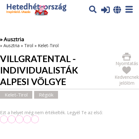
Az oldal sütiket (cookies) használ. További tájékoztatás itt:
Adatvédelmi tájékoztató
Ok
» Ausztria
»
Ausztria
»
Tirol
»
Kelet-Tirol
VILLGRATENTAL -
Nyomtatás
INDIVIDUALISTÁK
Kedvencnek
ALPESI VÖLGYE
jelölöm
Kelet-Tirol
Régiók
Ezt a helyet még nem értékelték. Legyél Te az első: