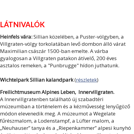
LÁTNIVALÓK
Heinfels vára:
Sillian közelében, a Puster-völgyben, a
Villgraten-völgy torkolatában levő dombon álló várat
Maximilian császár 1500-ban emelte. A várba
gyalogosan a Villgraten patakon átívelő, 200 éves
asztalos remeken, a "Punbrugge" hídon juthatunk.
Wichtelpark Sillian kalandpark
(
részletek
)
Freilichtmuseum Alpines Leben, Innervillgraten.
A Innervillgratenben található új szabadtéri
múzeumban a történelem és a kézművesség lenyűgöző
módon elevenedik meg. A múzeumot a Wegelate
fűrészmalom, a Lodenstampf, a Lüfter malom, a
„Neuhauser” tanya és a „Riepenkammer” alpesi kunyhó