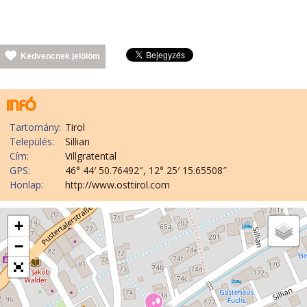
Kedvencnek jelölöm
Tartomány:
Tirol
Település:
Sillian
Cím:
Villgratental
GPS:
46° 44′ 50.76492″, 12° 25′ 15.65508″
Honlap:
http://www.osttirol.com
+
−