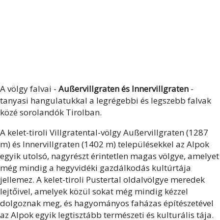
A völgy falvai -
Außervillgraten és Innervillgraten
-
tanyasi hangulatukkal a legrégebbi és legszebb falvak
közé sorolandók Tirolban.
A kelet-tiroli Villgratental-völgy Außervillgraten (1287
m) és Innervillgraten (1402 m) településekkel az Alpok
egyik utolsó, nagyrészt érintetlen magas völgye, amelyet
még mindig a hegyvidéki gazdálkodás kultúrtája
jellemez. A kelet-tiroli Pustertal oldalvölgye meredek
lejtőivel, amelyek közül sokat még mindig kézzel
dolgoznak meg, és hagyományos faházas építészetével
az Alpok egyik legtisztább természeti és kulturális tája.