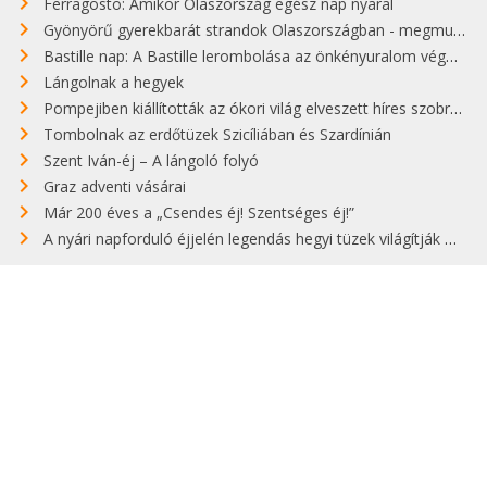
Ferragosto: Amikor Olaszország egész nap nyaral
Gyönyörű gyerekbarát strandok Olaszországban - megmutatjuk a 15 legjobbat
Bastille nap: A Bastille lerombolása az önkényuralom végét jelentette
Lángolnak a hegyek
Pompejiben kiállították az ókori világ elveszett híres szobrának másolatát
Tombolnak az erdőtüzek Szicíliában és Szardínián
Szent Iván-éj – A lángoló folyó
Graz adventi vásárai
Már 200 éves a „Csendes éj! Szentséges éj!”
A nyári napforduló éjjelén legendás hegyi tüzek világítják meg Zugspitzét