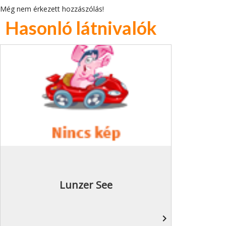
Még nem érkezett hozzászólás!
Hasonló látnivalók
Lunzer See
navigate_next