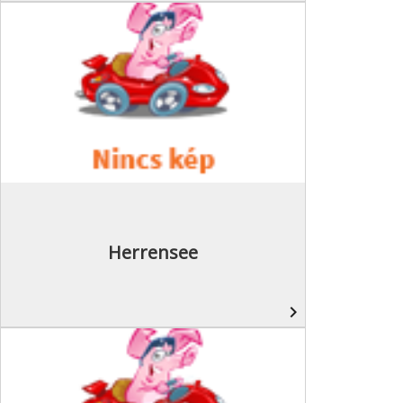
Herrensee
navigate_next