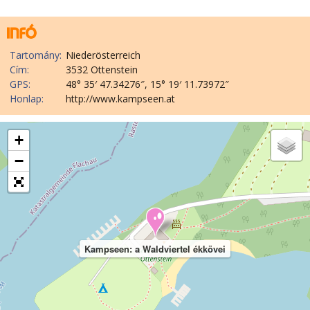
Tartomány:
Niederösterreich
Cím:
3532 Ottenstein
GPS:
48° 35′ 47.34276″, 15° 19′ 11.73972″
Honlap:
http://www.kampseen.at
+
−
Kampseen: a Waldviertel ékkövei