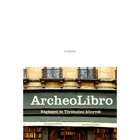
hirdetés