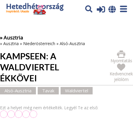
Az oldal sütiket (cookies) használ. További tájékoztatás itt:
Adatvédelmi tájékoztató
Ok
» Ausztria
»
Ausztria
»
Niederösterreich
»
Alsó-Ausztria
KAMPSEEN: A
Nyomtatás
WALDVIERTEL
Kedvencnek
ÉKKÖVEI
jelölöm
Alsó-Ausztria
Tavak
Waldviertel
Ezt a helyet még nem értékelték. Legyél Te az első: