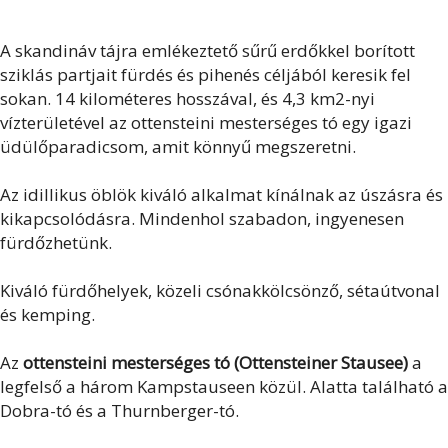
A skandináv tájra emlékeztető sűrű erdőkkel borított
sziklás partjait fürdés és pihenés céljából keresik fel
sokan. 14 kilométeres hosszával, és 4,3 km2-nyi
vízterületével az ottensteini mesterséges tó egy igazi
üdülőparadicsom, amit könnyű megszeretni.
Az idillikus öblök kiváló alkalmat kínálnak az úszásra és
kikapcsolódásra. Mindenhol szabadon, ingyenesen
fürdőzhetünk.
Kiváló fürdőhelyek, közeli csónakkölcsönző, sétaútvonal
és kemping.
Az
ottensteini mesterséges tó (Ottensteiner Stausee)
a
legfelső a három Kampstauseen közül. Alatta található a
Dobra-tó és a Thurnberger-tó.