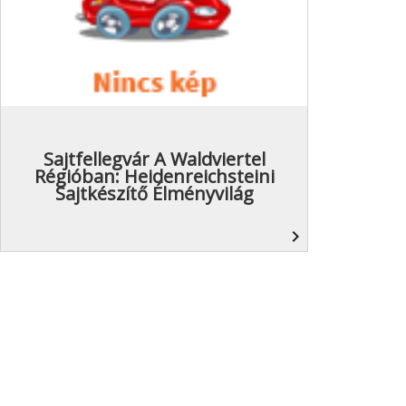
Sajtfellegvár A Waldviertel
Régióban: Heidenreichsteini
Sajtkészítő Élményvilág
navigate_next