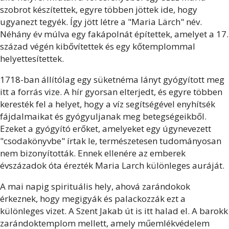
szobrot készítettek, egyre többen jöttek ide, hogy
ugyanezt tegyék. Így jött létre a "Maria Lärch" név.
Néhány év múlva egy fakápolnát építettek, amelyet a 17.
század végén kibővítettek és egy kőtemplommal
helyettesítettek.
1718-ban állítólag egy süketnéma lányt gyógyított meg
itt a forrás vize. A hír gyorsan elterjedt, és egyre többen
keresték fel a helyet, hogy a víz segítségével enyhítsék
fájdalmaikat és gyógyuljanak meg betegségeikből.
Ezeket a gyógyító erőket, amelyeket egy úgynevezett
"csodakönyvbe" írtak le, természetesen tudományosan
nem bizonyították. Ennek ellenére az emberek
évszázadok óta érezték Maria Larch különleges auráját.
A mai napig spirituális hely, ahová zarándokok
érkeznek, hogy megigyák és palackozzák ezt a
különleges vizet. A Szent Jakab út is itt halad el. A barokk
zarándoktemplom mellett, amely műemlékvédelem