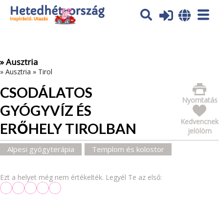
Az oldal sütiket (cookies) használ. További tájékoztatás itt:
Adatvédelmi tájékoztató
Ok
» Ausztria
»
Ausztria
»
Tirol
CSODÁLATOS
Nyomtatás
GYÓGYVÍZ ÉS
Kedvencnek
ERŐHELY TIROLBAN
jelölöm
Alpesi gyógyterápia
Templom és kolostor
Ezt a helyet még nem értékelték. Legyél Te az első: