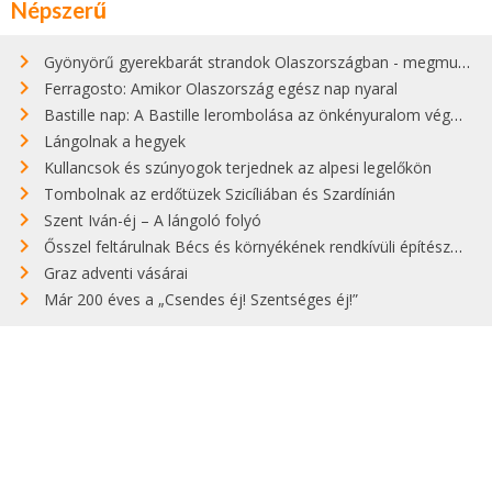
Népszerű
Gyönyörű gyerekbarát strandok Olaszországban - megmutatjuk a 15 legjobbat
Ferragosto: Amikor Olaszország egész nap nyaral
Bastille nap: A Bastille lerombolása az önkényuralom végét jelentette
Lángolnak a hegyek
Kullancsok és szúnyogok terjednek az alpesi legelőkön
Tombolnak az erdőtüzek Szicíliában és Szardínián
Szent Iván-éj – A lángoló folyó
Ősszel feltárulnak Bécs és környékének rendkívüli építészeti kincsei
Graz adventi vásárai
Már 200 éves a „Csendes éj! Szentséges éj!”