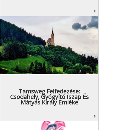
navigate_next
Tamsweg Felfedezése:
Csodahely, Gyógyító Iszap És
Mátyás Király Emléke
navigate_next