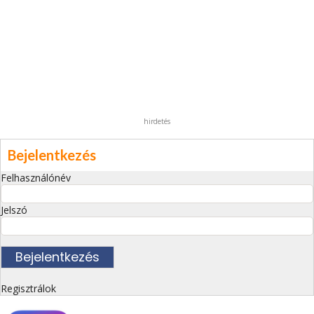
hirdetés
Bejelentkezés
Felhasználónév
Jelszó
Regisztrálok