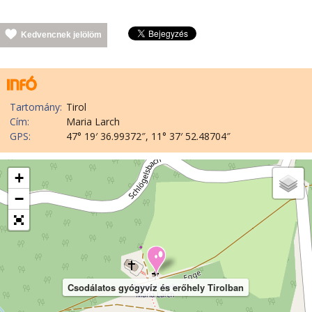
Kedvencnek jelölöm
Tartomány:
Tirol
Cím:
Maria Larch
GPS:
47° 19′ 36.99372″, 11° 37′ 52.48704″
+
−
Csodálatos gyógyvíz és erőhely Tirolban