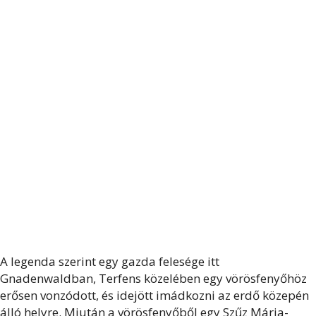
A legenda szerint egy gazda felesége itt
Gnadenwaldban, Terfens közelében egy vörösfenyőhöz
erősen vonzódott, és idejött imádkozni az erdő közepén
álló helyre. Miután a vörösfenyőből egy Szűz Mária-