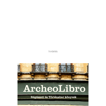
hirdetés