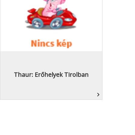
Thaur: Erőhelyek Tirolban
navigate_next