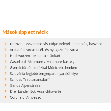
Mások épp ezt nézik
Nemzeti Összetartozás Hídja: Belépők, parkolás, hasznos infók
Arqua Petrarca: Itt élt és nyugszik Petrarca
Hochwurzen - Mountain Gokart
Castello di Miramare / Miramare-kastély
Gyerek túraút hintákkal Mönichkirchenben
Szlovénia legjobb tengerparti nyaralóhelyei
Schloss Trauttmansdorff
Gerlos Alpenstraße
Drei-Länder-Eck-Aussichtswarte
Cortina d' Ampezzo