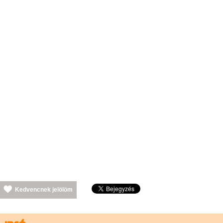
Kedvencnek jelölöm