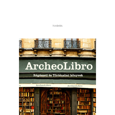
hirdetés