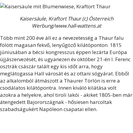
Kaisersäule, Kraftort Thaur (c) Österreich
Werbung/www.hall-wattens.at
Több mint 200 éve áll ez a nevezetesség a Thaur falu
fölött magasan fekvő, lenyűgöző kilátóponton. 1815
júniusában a bécsi kongresszus éppen lezárta Európa
újjászervezését, és ugyanezen év október 21-én I. Ferenc
osztrák császár talált egy kis időt arra, hogy
meglátogassa Hall városát és az ottani sógyárat. Ebből
az alkalomból átmászott a Thaurer Törlön is erre a
csodálatos kilátópontra. Innen kiváló kilátása volt
azokra a helyekre, ahol tiroli lakói - akiket 1805-ben már
átengedett Bajorországnak - hősiesen harcoltak
szabadságukért Napóleon csapatai ellen.