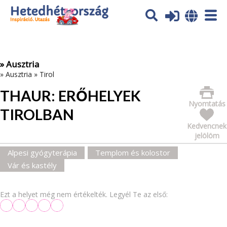
Az oldal sütiket (cookies) használ. További tájékoztatás itt:
Adatvédelmi tájékoztató
Ok
» Ausztria
»
Ausztria
»
Tirol
THAUR: ERŐHELYEK
Nyomtatás
TIROLBAN
Kedvencnek
jelölöm
Alpesi gyógyterápia
Templom és kolostor
Vár és kastély
Ezt a helyet még nem értékelték. Legyél Te az első: