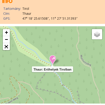
Tartomány:
Tirol
Cím:
Thaur
GPS:
47° 18′ 25.61508″, 11° 27′ 51.31393″
+
−
Thaur: Erőhelyek Tirolban