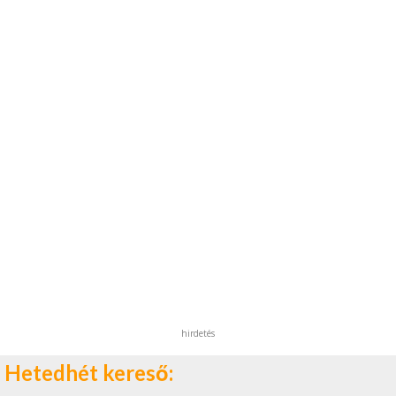
hirdetés
Hetedhét kereső: