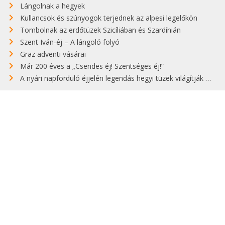
Lángolnak a hegyek
Kullancsok és szúnyogok terjednek az alpesi legelőkön
Tombolnak az erdőtüzek Szicíliában és Szardínián
Szent Iván-éj – A lángoló folyó
Graz adventi vásárai
Már 200 éves a „Csendes éj! Szentséges éj!”
A nyári napforduló éjjelén legendás hegyi tüzek világítják meg Zugspitzét