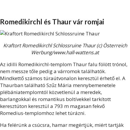
Romedikirchl és Thaur vár romjai
Kraftort Romedikirchl Schlossruine Thaur (c) Österreich
Werbung/www.hall-wattens.at
Az idilli Romedikirchl-templom Thaur falu fölött trónol,
nem messze tőle pedig a várromok találhatók.
Mindkettő számos túraútvonalon keresztül érhető el. A
Thaurban található Szűz Mária mennybemenetele
plébániatemplomtól közvetlenül a meredek,
barlangokkal és romantikus boltívekkel tarkított
keresztúton keresztül a 793 m magasan fekvő
Romedius-templomhoz lehet túrázni.
Ha felérünk a csúcsra, hamar megértjük, miért tartják