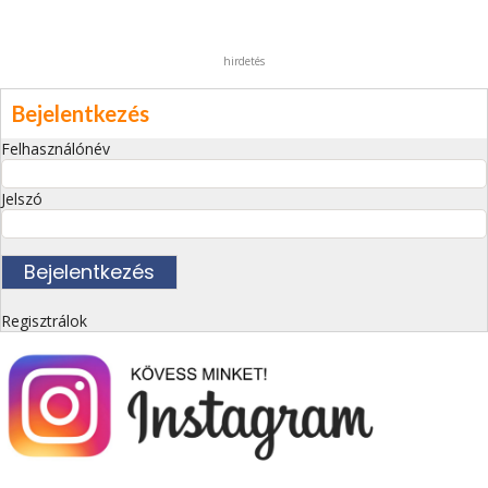
hirdetés
Bejelentkezés
Felhasználónév
Jelszó
Regisztrálok