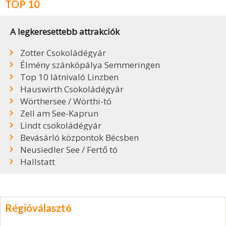
TOP 10
A legkeresettebb attrakciók
Zotter Csokoládégyár
Élmény szánkópálya Semmeringen
Top 10 látnivaló Linzben
Hauswirth Csokoládégyár
Wörthersee / Wörthi-tó
Zell am See-Kaprun
Lindt csokoládégyár
Bevásárló központok Bécsben
Neusiedler See / Fertő tó
Hallstatt
Régióválasztó