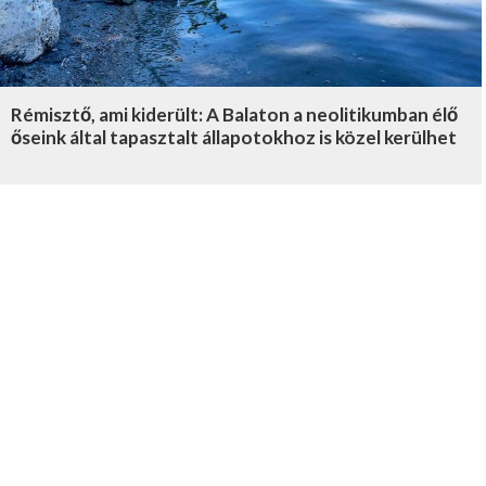
Rémisztő, ami kiderült: A Balaton a neolitikumban élő
őseink által tapasztalt állapotokhoz is közel kerülhet