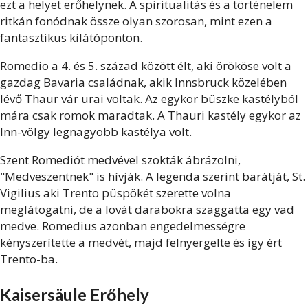
ezt a helyet erőhelynek. A spiritualitás és a történelem
ritkán fonódnak össze olyan szorosan, mint ezen a
fantasztikus kilátóponton.
Romedio a 4. és 5. század között élt, aki örököse volt a
gazdag Bavaria családnak, akik Innsbruck közelében
lévő Thaur vár urai voltak. Az egykor büszke kastélyból
mára csak romok maradtak. A Thauri kastély egykor az
Inn-völgy legnagyobb kastélya volt.
Szent Romediót medvével szokták ábrázolni,
"Medveszentnek" is hívják. A legenda szerint barátját, St.
Vigilius aki Trento püspökét szerette volna
meglátogatni, de a lovát darabokra szaggatta egy vad
medve. Romedius azonban engedelmességre
kényszerítette a medvét, majd felnyergelte és így ért
Trento-ba.
Kaisersäule
Erőhely