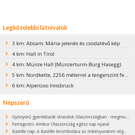
Legközelebbi látnivalók
3 km: Absam: Mária-jelenés és csodatévő kép
4 km: Hall in Tirol
4 km: Münze Hall (Münzerturm-Burg Hasegg)
5 km: Nordkette, 2256 méterrel a tengerszint felett
6 km: Alpenzoo Innsbruck
Népszerű
Gyönyörű gyerekbarát strandok Olaszországban - megmutatjuk a 15 legjobbat
Ferragosto: Amikor Olaszország egész nap nyaral
Bastille nap: A Bastille lerombolása az önkényuralom végét jelentette