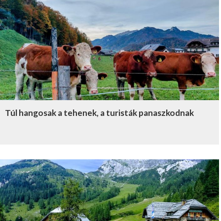
Túl hangosak a tehenek, a turisták panaszkodnak