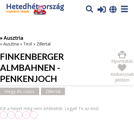
Az oldal sütiket (cookies) használ. További tájékoztatás itt:
Adatvédelmi tájékoztató
Ok
» Ausztria
»
Ausztria
»
Tirol
»
Zillertal
FINKENBERGER
Nyomtatás
ALMBAHNEN -
Kedvencnek
PENKENJOCH
jelölöm
Hegy és csúcs
Zillertal
Ezt a helyet még nem értékelték. Legyél Te az első: