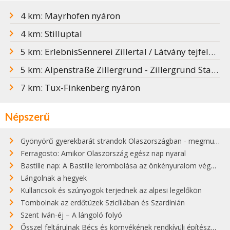
4 km: Mayrhofen nyáron
4 km: Stilluptal
5 km: ErlebnisSennerei Zillertal / Látvány tejfeldolgozó
5 km: Alpenstraße Zillergrund - Zillergrund Stausee
7 km: Tux-Finkenberg nyáron
Népszerű
Gyönyörű gyerekbarát strandok Olaszországban - megmutatjuk a 15 legjobbat
Ferragosto: Amikor Olaszország egész nap nyaral
Bastille nap: A Bastille lerombolása az önkényuralom végét jelentette
Lángolnak a hegyek
Kullancsok és szúnyogok terjednek az alpesi legelőkön
Tombolnak az erdőtüzek Szicíliában és Szardínián
Szent Iván-éj – A lángoló folyó
Ősszel feltárulnak Bécs és környékének rendkívüli építészeti kincsei