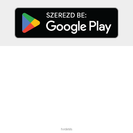
hirdetés