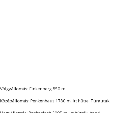
Völgyállomás: Finkenberg 850 m
Középállomás: Penkenhaus 1780 m. Itt hütte. Túrautak.
Hegyállomás: Penkenjoch 2095 m. Itt hütték, hegyi