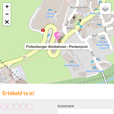
+
−
Finkenberger Almbahnen - Penkenjoch
Értékeld te is!
Komment