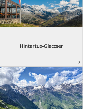
Hintertux-Gleccser
navigate_next