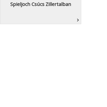
Spieljoch Csúcs Zillertalban
navigate_next