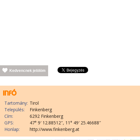
Kedvencnek jelölöm
Tartomány:
Tirol
Település:
Finkenberg
Cím:
6292 Finkenberg
GPS:
47° 9′ 12.88512″, 11° 49′ 25.46688″
Honlap:
http://www.finkenberg.at