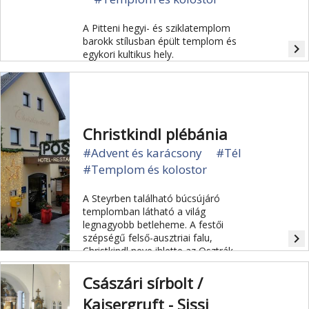
A Pitteni hegyi- és sziklatemplom
barokk stílusban épült templom és
navigate_next
egykori kultikus hely.
Christkindl plébánia
#Advent és karácsony
#Tél
#Templom és kolostor
A Steyrben található búcsújáró
templomban látható a világ
legnagyobb betleheme. A festői
navigate_next
szépségű felső-ausztriai falu,
Christkindl neve ihlette az Osztrák
Postát, hogy 1950-ben létrehozza az
első karácsonyi postahivatalt, hogy a
Császári sírbolt /
küldeményeket karácsonyi motívumú
Kaisergruft - Sissi
bélyegzővel ellátva lehessen elküldeni.