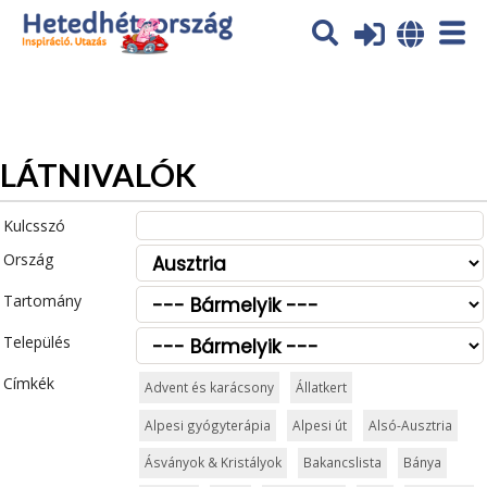
Az oldal sütiket (cookies) használ. További tájékoztatás itt:
Adatvédelmi tájékoztató
Ok
LÁTNIVALÓK
Kulcsszó
Ország
Tartomány
Település
Címkék
Advent és karácsony
Állatkert
Alpesi gyógyterápia
Alpesi út
Alsó-Ausztria
Ásványok & Kristályok
Bakancslista
Bánya