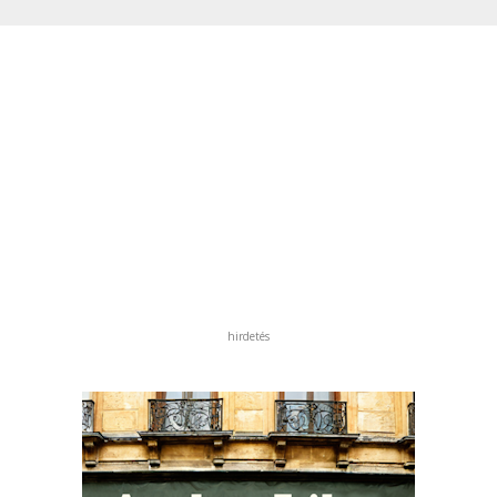
hirdetés