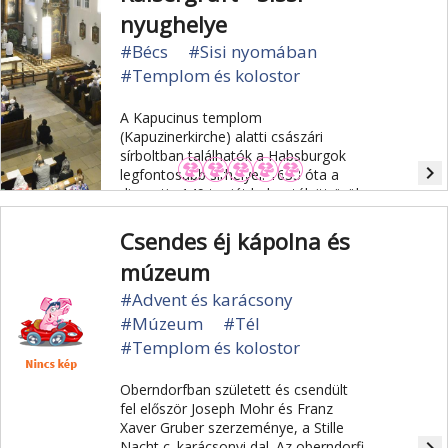
nyughelye
#Bécs
#Sisi nyomában
#Templom és kolostor
A Kapucinus templom
(Kapuzinerkirche) alatti császári
sírboltban találhatók a Habsburgok
navigate_next
legfontosabb sírhelyei. 1633 óta a
dinasztia 149 tagját helyezték itt örök
nyugalomra, közöttük 12 császárt ill.
19 császárnét és királynőt.
Csendes éj kápolna és
múzeum
#Advent és karácsony
#Múzeum
#Tél
#Templom és kolostor
Oberndorfban született és csendült
fel először Joseph Mohr és Franz
Xaver Gruber szerzeménye, a Stille
Nacht c. karácsonyi dal. Az oberndorfi