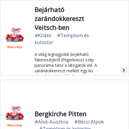
kápolnában. A templomban
házasodott össze Ferenc József
Bejárható
császár és Sisi 1854-ben.
zarándokkereszt
Veitsch-ben
#Kilátó
#Templom és
kolostor
A világ legnagyobb bejárható
fakeresztjéről (Pilgerkreuz) szép
panoráma tárul a látogatók elé. A
navigate_next
zarándokkereszt mellett egy kis
játszóteret is találunk.
Bergkirche Pitten
#Alsó-Ausztria
#Bécsi Alpok
#Templom és kolostor