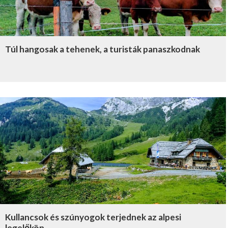
Túl hangosak a tehenek, a turisták panaszkodnak
Kullancsok és szúnyogok terjednek az alpesi
legelőkön