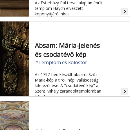
Az Esterházy Pál tervei alapján épült
templom Haydn elveszett
navigate_next
koponyájáról híres.
Absam: Mária-jelenés
és csodatévő kép
#Templom és kolostor
Az 1797-ben készült absami Szűz
Mária-kép a tiroli népi vallásosság
kifejeződése. A "csodatévő kép" a
navigate_next
Szent Mihály zarándoktemplomban
látható.