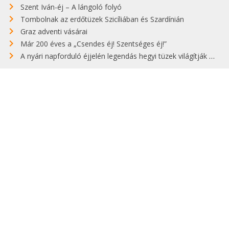
Szent Iván-éj – A lángoló folyó
Tombolnak az erdőtüzek Szicíliában és Szardínián
Graz adventi vásárai
Már 200 éves a „Csendes éj! Szentséges éj!”
A nyári napforduló éjjelén legendás hegyi tüzek világítják meg Zugspitzét