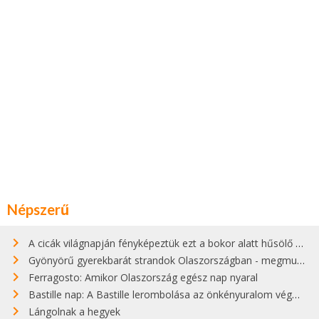
Népszerű
A cicák világnapján fényképeztük ezt a bokor alatt hűsölő cicát Kisorosziban
Gyönyörű gyerekbarát strandok Olaszországban - megmutatjuk a 15 legjobbat
Ferragosto: Amikor Olaszország egész nap nyaral
Bastille nap: A Bastille lerombolása az önkényuralom végét jelentette
Lángolnak a hegyek