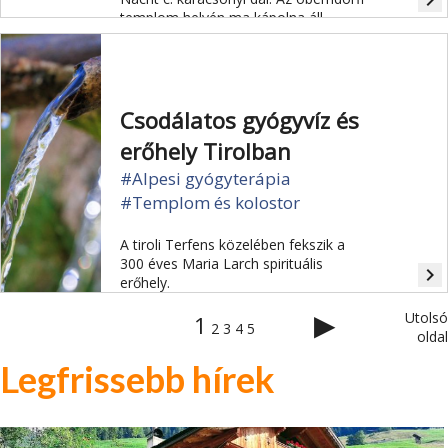
navigate_next
templom helyén ma kápolna áll
Gruber és Mohr emlékére.
Csodálatos gyógyvíz és
erőhely Tirolban
#Alpesi gyógyterápia
#Templom és kolostor
A tiroli Terfens közelében fekszik a
300 éves Maria Larch spirituális
navigate_next
erőhely.
▶
Utolsó
1
2
3
4
5
oldal
Legfrissebb hírek