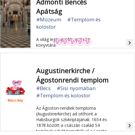
Admonti Bencés
Apátság
#Múzeum
#Templom és
kolostor
A világ legnagyobb apátsági
navigate_next
könyvtára.
Augustinerkirche /
Ágostonrendi templom
#Bécs
#Sisi nyomában
#Templom és kolostor
Az Ágoston-rendiek temploma
(Augustinerkirche) ad otthont a
Habsburgok szívkriptájának. 1654 és
navigate_next
1878 között a császári család 54
tagjának szívét temették el a Loreto