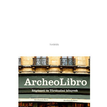
hirdetés