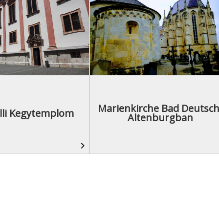
Marienkirche Bad Deutsch
lli Kegytemplom
Altenburgban
navigate_next