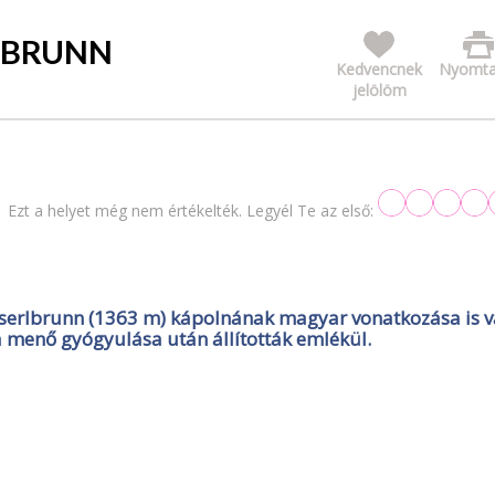
LBRUNN
Kedvencnek
Nyomta
jelölöm
Ezt a helyet még nem értékelték. Legyél Te az első:
serlbrunn (1363 m) kápolnának magyar vonatkozása is v
menő gyógyulása után állították emlékül.