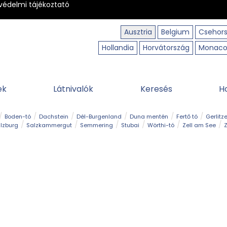
védelmi tájékoztató
Ausztria
Belgium
Csehor
Hollandia
Horvátország
Monac
ek
Látnivalók
Keresés
H
Boden-tó
Dachstein
Dél-Burgenland
Duna mentén
Fertő tó
Gerlitz
lzburg
Salzkammergut
Semmering
Stubai
Wörthi-tó
Zell am See
Z
úraút
Határélmény
Hegy és csúcs
Hegyi gyerekvilág
Húsvét
Kaland
Régiók
Sisi nyomában
Strand és fürdő
Szabadidőpark
Szurdok
T