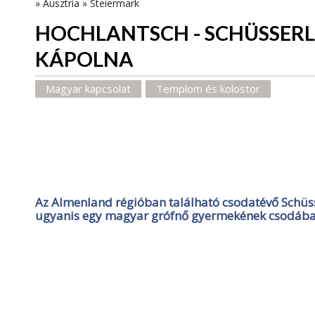
»
Ausztria
»
Steiermark
HOCHLANTSCH - SCHÜSSER
KÁPOLNA
Magyar kapcsolat
Templom és kolostor
Az Almenland régióban található csodatévő Schüs
ugyanis egy magyar grófnő gyermekének csodába 