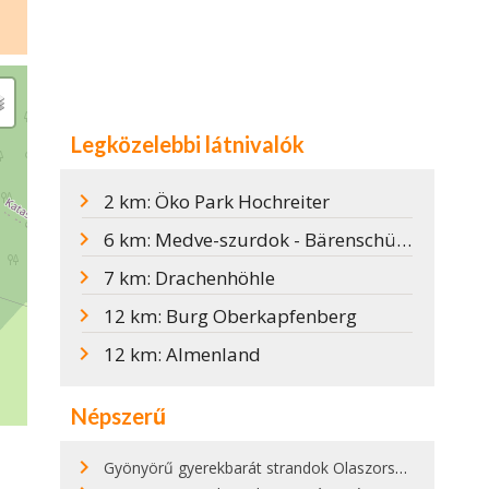
Legközelebbi látnivalók
2 km: Öko Park Hochreiter
6 km: Medve-szurdok - Bärenschützklamm
7 km: Drachenhöhle
12 km: Burg Oberkapfenberg
12 km: Almenland
Népszerű
Gyönyörű gyerekbarát strandok Olaszországban - megmutatjuk a 15 legjobbat