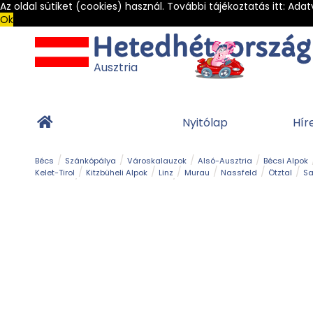
Az oldal sütiket (cookies) használ. További tájékoztatás itt:
Adat
Ok
Ausztria
Nyitólap
Hír
Bécs
Szánkópálya
Városkalauzok
Alsó-Ausztria
Bécsi Alpok
Kelet-Tirol
Kitzbüheli Alpok
Linz
Murau
Nassfeld
Ötztal
Sa
Alpesi út
Ásványok & Kristályok
Barlang
Bob
Csúszda
Esemény
Gleccser
Gyerek t
Múzeum
Óriásroller és mountaincart
Osztrák ételek
Park és kert
Túra
Vár és kastély
Világörökség
Vízesés
Zöldturista