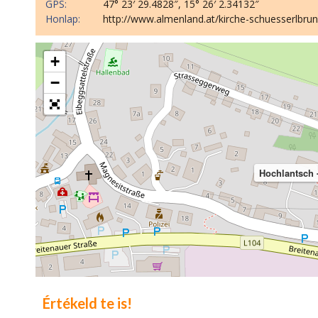
GPS:
47° 23′ 29.4828″, 15° 26′ 2.34132″
Honlap:
http://www.almenland.at/kirche-schuesserlbrun
+
−
Hochlantsch 
Értékeld te is!