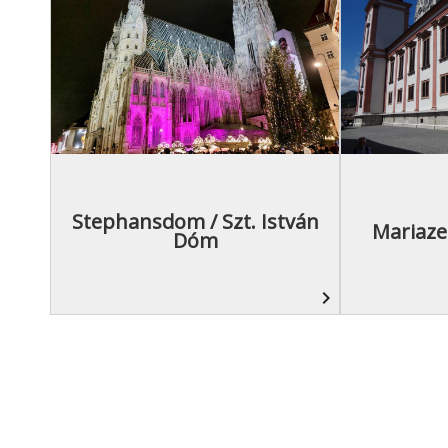
Stephansdom / Szt. István
Mariaze
Dóm
navigate_next