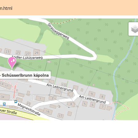
n.html
- Schüsserlbrunn kápolna