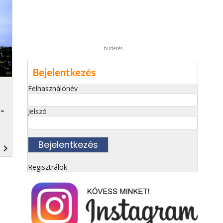
hirdetés
Bejelentkezés
Felhasználónév
-
Jelszó
navigate_next
Regisztrálok