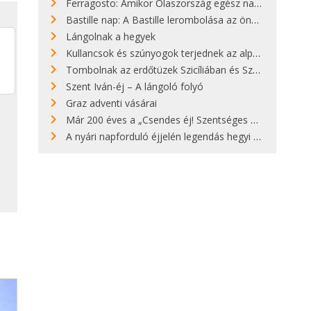
Ferragosto: Amikor Olaszország egész nap nyaral
Bastille nap: A Bastille lerombolása az önkényuralom végét jelentette
Lángolnak a hegyek
Kullancsok és szúnyogok terjednek az alpesi legelőkön
Tombolnak az erdőtüzek Szicíliában és Szardínián
Szent Iván-éj – A lángoló folyó
Graz adventi vásárai
Már 200 éves a „Csendes éj! Szentséges éj!”
A nyári napforduló éjjelén legendás hegyi tüzek világítják meg Zugspitzét