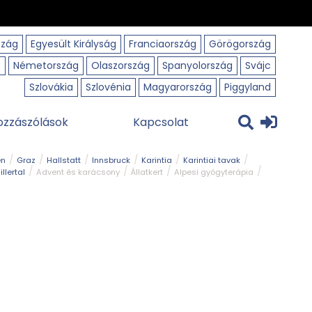
szág
Egyesült Királyság
Franciaország
Görögország
o
Németország
Olaszország
Spanyolország
Svájc
Szlovákia
Szlovénia
Magyarország
Piggyland
ozzászólások
Kapcsolat
en
Graz
Hallstatt
Innsbruck
Karintia
Karintiai tavak
illertal
Advent és karácsony
Állatkert
Alpesi gyógyterápia
park
Kerékpár
Kilátó
Korcsolyapálya
Magyar kapcsolat
avak
Tél
Téli túrázás
Templom és kolostor
Természeti park