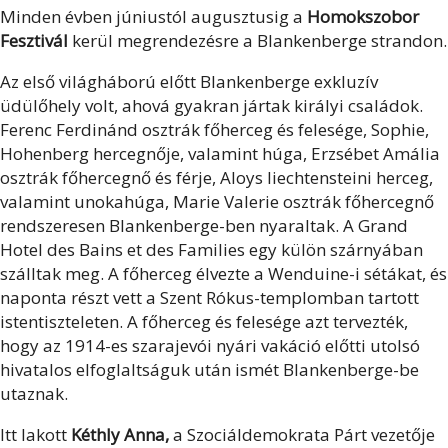
Minden évben júniustól augusztusig a
Homokszobor
Fesztivál
kerül megrendezésre a Blankenberge strandon.
Az első világháború előtt Blankenberge exkluzív
üdülőhely volt, ahová gyakran jártak királyi családok.
Ferenc Ferdinánd osztrák főherceg és felesége, Sophie,
Hohenberg hercegnője, valamint húga, Erzsébet Amália
osztrák főhercegnő és férje, Aloys liechtensteini herceg,
valamint unokahúga, Marie Valerie osztrák főhercegnő
rendszeresen Blankenberge-ben nyaraltak. A Grand
Hotel des Bains et des Families egy külön szárnyában
szálltak meg. A főherceg élvezte a Wenduine-i sétákat, és
naponta részt vett a Szent Rókus-templomban tartott
istentiszteleten. A főherceg és felesége azt tervezték,
hogy az 1914-es szarajevói nyári vakáció előtti utolsó
hivatalos elfoglaltságuk után ismét Blankenberge-be
utaznak.
Itt lakott
Kéthly Anna,
a Szociáldemokrata Párt vezetője