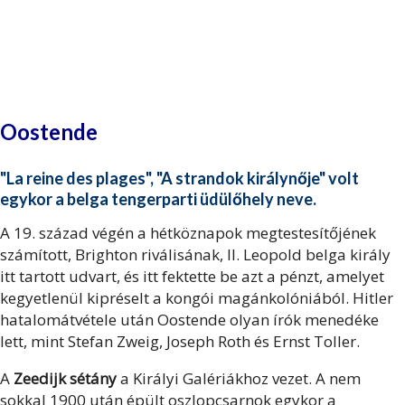
Oostende
"La reine des plages", "A strandok királynője" volt
egykor a belga tengerparti üdülőhely neve.
A 19. század végén a hétköznapok megtestesítőjének
számított, Brighton riválisának, II. Leopold belga király
itt tartott udvart, és itt fektette be azt a pénzt, amelyet
kegyetlenül kipréselt a kongói magánkolóniából. Hitler
hatalomátvétele után Oostende olyan írók menedéke
lett, mint Stefan Zweig, Joseph Roth és Ernst Toller.
A
Zeedijk sétány
a Királyi Galériákhoz vezet. A nem
sokkal 1900 után épült oszlopcsarnok egykor a