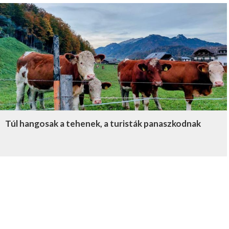
Túl hangosak a tehenek, a turisták panaszkodnak