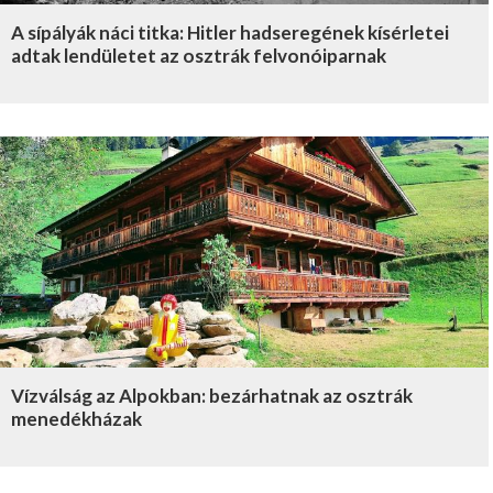
A sípályák náci titka: Hitler hadseregének kísérletei
adtak lendületet az osztrák felvonóiparnak
Vízválság az Alpokban: bezárhatnak az osztrák
menedékházak