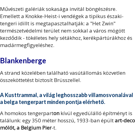
Művészeti galériák sokasága invitál böngészésre.
Emellett a Knokke-Heist-i vendégek a tipikus északi-
tengeri idillt is megtapasztalhatják: a "Het Zwin"
természetvédelmi terület nem sokkal a város mögött
kezdődik - tökéletes hely sétákhoz, kerékpártúrákhoz és
madármegfigyeléshez.
Blankenberge
A strand közelében található vasútállomás közvetlen
összeköttetést biztosít Brüsszellel.
A Kusttrammal, a világ leghosszabb villamosvonalával
a belga tengerpart minden pontja elérhető.
A homokos tengerpart
on
kívül egyedülálló építményt is
találunk: egy 350 méter hosszú, 1933-ban épült
art-deco
mólót, a Belgium Pier
-t.