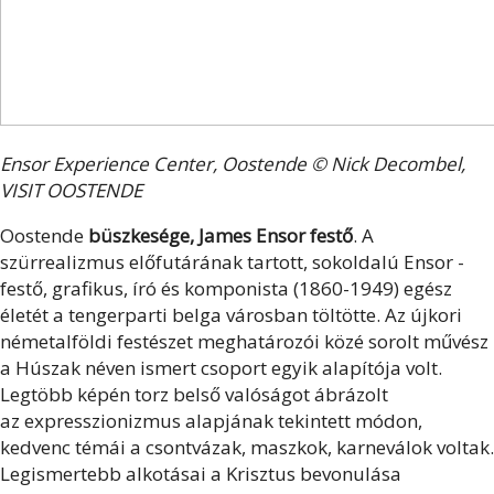
Ensor Experience Center, Oostende © Nick Decombel,
VISIT OOSTENDE
Oostende
büszkesége, James Ensor festő
.
A
szürrealizmus előfutárának tartott, sokoldalú Ensor -
festő, grafikus, író és komponista (1860-1949) egész
életét a tengerparti belga városban töltötte. Az újkori
németalföldi festészet meghatározói közé sorolt művész
a Húszak néven ismert csoport egyik alapítója volt.
Legtöbb képén torz belső valóságot ábrázolt
az expresszionizmus alapjának tekintett módon,
kedvenc témái a csontvázak, maszkok, karneválok voltak.
Legismertebb alkotásai a Krisztus bevonulása