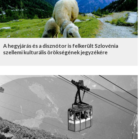
A hegyjárás és a disznótor is felkerült Szlovénia
szellemi kulturális örökségének jegyzékére