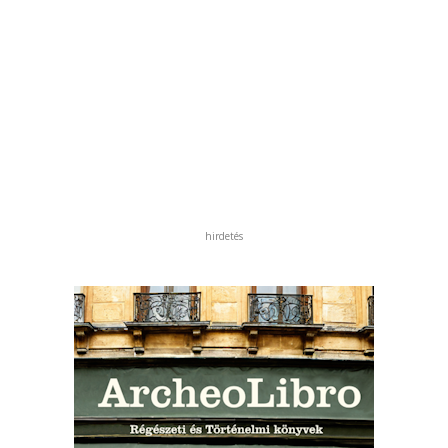
hirdetés