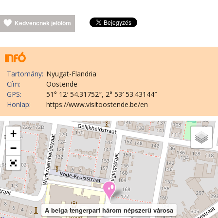
Kedvencnek jelölöm
Tartomány:
Nyugat-Flandria
Cím:
Oostende
GPS:
51° 12′ 54.31752″, 2° 53′ 53.43144″
Honlap:
https://www.visitoostende.be/en
+
−
A belga tengerpart három népszerű városa