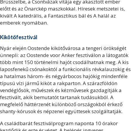
Brüsszelbe, a Csontvázak vitája egy akasztott ember
előtt és az Önarckép maszkokkal. Híresek metszetei is,
kivált A katedrális, a Fantasztikus bál és A halál az
emberek nyomában.
Kikötőfesztivál
Nyár elején Oostende kikötővárosa a tengeri örökségét
ünnepli: az Oostende voor Anker fesztiválon a látogatók
több mint 150 történelmi hajót csodálhatnak meg. A kis
laposfenekű csónakoktól a funkcionális révkalauzokig és
a hatalmas három- és négyárbocos hajókig mindenféle
típusú vízi jármű kiköt a rakparton. A szárazföldön
vendéglősök, művészek és kézművesek gazdagítják a
fesztivált, akik bemutatót tartanak tudásukból. A
megfelelő háttérzenét különböző országokból érkező
shanty-kórusok és népzenei együttesek szolgáltatják.
A családbarát fesztiválprogram naponta 10 órakor
kezdődik és este ér véget. A belépés ingyenes.