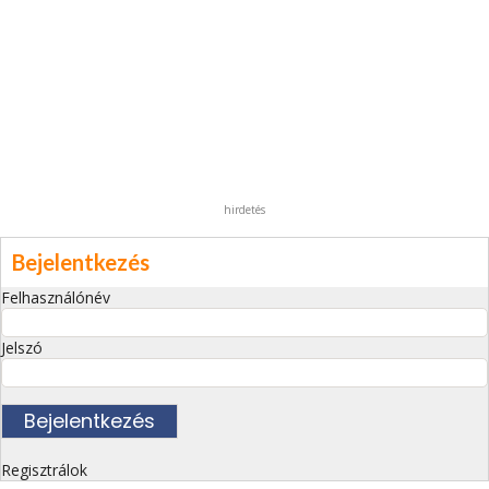
hirdetés
Bejelentkezés
Felhasználónév
Jelszó
Regisztrálok