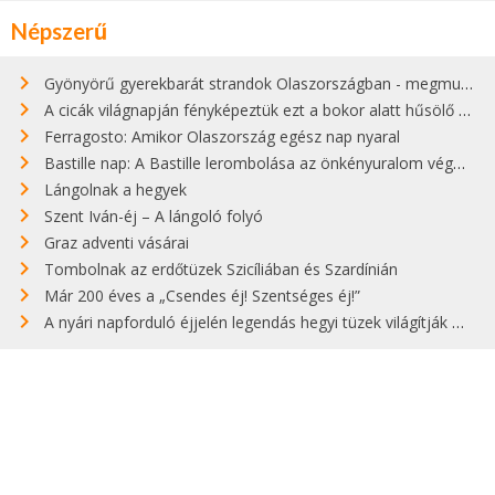
Népszerű
Gyönyörű gyerekbarát strandok Olaszországban - megmutatjuk a 15 legjobbat
A cicák világnapján fényképeztük ezt a bokor alatt hűsölő cicát Kisorosziban
Ferragosto: Amikor Olaszország egész nap nyaral
Bastille nap: A Bastille lerombolása az önkényuralom végét jelentette
Lángolnak a hegyek
Szent Iván-éj – A lángoló folyó
Graz adventi vásárai
Tombolnak az erdőtüzek Szicíliában és Szardínián
Már 200 éves a „Csendes éj! Szentséges éj!”
A nyári napforduló éjjelén legendás hegyi tüzek világítják meg Zugspitzét