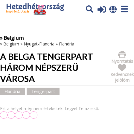
Az oldal sütiket (cookies) használ. További tájékoztatás itt:
Adatvédelmi tájékoztató
Ok
» Belgium
»
Belgium
»
Nyugat-Flandria
»
Flandria
A BELGA TENGERPART
Nyomtatás
HÁROM NÉPSZERŰ
Kedvencnek
VÁROSA
jelölöm
Flandria
Tengerpart
Ezt a helyet még nem értékelték. Legyél Te az első: