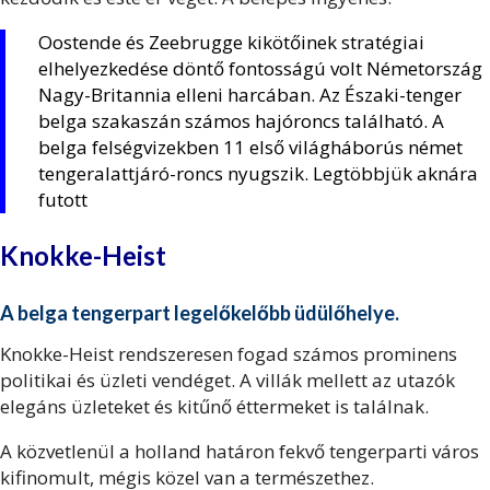
Oostende és Zeebrugge kikötőinek stratégiai
elhelyezkedése döntő fontosságú volt Németország
Nagy-Britannia elleni harcában. Az Északi-tenger
belga szakaszán számos hajóroncs található. A
belga felségvizekben 11 első világháborús német
tengeralattjáró-roncs nyugszik. Legtöbbjük aknára
futott
Knokke-Heist
A belga tengerpart legelőkelőbb üdülőhelye.
Knokke-Heist rendszeresen fogad számos prominens
politikai és üzleti vendéget. A villák mellett az utazók
elegáns üzleteket és kitűnő éttermeket is találnak.
A közvetlenül a holland határon fekvő tengerparti város
kifinomult, mégis közel van a természethez.