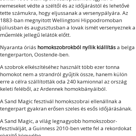
nemeseket védte a széltől és az időjárástól és lehetővé
tette számukra, hogy eljussanak a versenypályára. Az
1883-ban megnyitott Wellingtoni Hippodromoban
júliusban és augusztusban a lovak ismét versenyeznek a
műemlék jellegű lelátók előtt.
Nyaranta óriás
homokszobrokból nyílik kiállítás
a belga
tengerparton, Oostende-ben.
A szobrok elkészítéséhez használt több ezer tonna
homokot nem a strandról gyűjtik össze, hanem külön
erre a célra szállították oda 240 kamionnal az ország
keleti feléből, az Ardennek homokbányáiból.
A Sand Magic fesztivál homokszobrai ellenállnak a
tengerpart gyakran erősen szeles és esős időjárásának.
A Sand Magic, a világ legnagyobb homokszobor-
fesztiválját, a Guinness 2010-ben vette fel a rekordokat
rögzítő könyvébe.