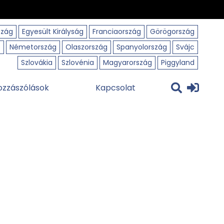
szág
Egyesült Királyság
Franciaország
Görögország
o
Németország
Olaszország
Spanyolország
Svájc
Szlovákia
Szlovénia
Magyarország
Piggyland
ozzászólások
Kapcsolat