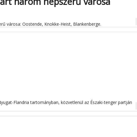
part három népszerű városa
na
erű városa: Oostende, Knokke-Heist, Blankenberge.
yugat-Flandria tartományban, közvetlenül az Északi-tenger partján
na