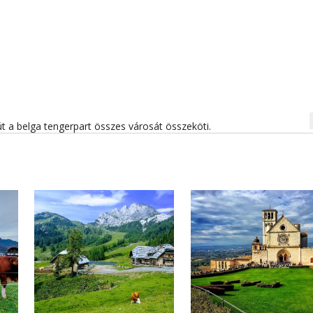
na
t a belga tengerpart összes városát összeköti.