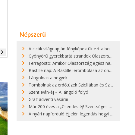
Népszerű
A cicák világnapján fényképeztük ezt a bokor alatt hűsölő cicát Kisorosziban
vigate_next
Gyönyörű gyerekbarát strandok Olaszországban - megmutatjuk a 15 legjobbat
Ferragosto: Amikor Olaszország egész nap nyaral
Bastille nap: A Bastille lerombolása az önkényuralom végét jelentette
Lángolnak a hegyek
Tombolnak az erdőtüzek Szicíliában és Szardínián
Szent Iván-éj – A lángoló folyó
Graz adventi vásárai
Már 200 éves a „Csendes éj! Szentséges éj!”
A nyári napforduló éjjelén legendás hegyi tüzek világítják meg Zugspitzét