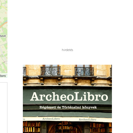
hirdetés
tors