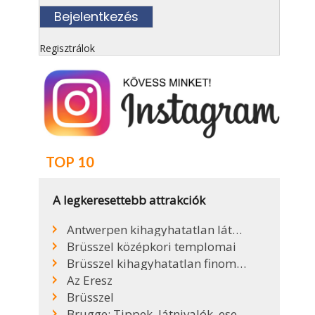
Regisztrálok
TOP 10
A legkeresettebb attrakciók
Antwerpen kihagyhatatlan látnivalói
Brüsszel középkori templomai
Brüsszel kihagyhatatlan finomságai
Az Eresz
Brüsszel
Brugge: Tippek, látnivalók, események