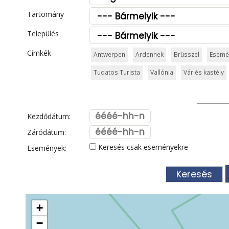
Tartomány
Település
Címkék
Antwerpen
Ardennek
Brüsszel
Esemé
Tudatos Turista
Vallónia
Vár és kastély
Kezdődátum:
Záródátum:
Keresés csak eseményekre
Események:
+
−