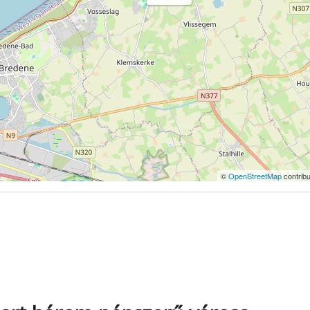
©
OpenStreetMap
contribu