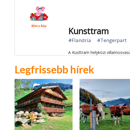
Kunsttram
#Flandria
#Tengerpart
A Kusttram helyközi villamosvasú
Legfrissebb hírek