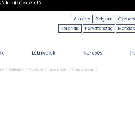
védelmi tájékoztató
Ausztria
Belgium
Csehor
Hollandia
Horvátország
Monac
ek
Látnivalók
Keresés
H
ny
Kerékpár
Múzeum
Tengerpart
Világörökség