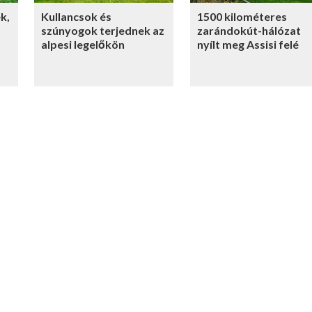
k,
Kullancsok és
1500 kilométeres
szúnyogok terjednek az
zarándokút-hálózat
alpesi legelőkön
nyílt meg Assisi felé