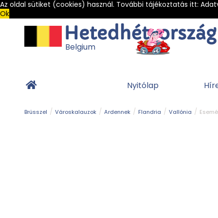
Az oldal sütiket (cookies) használ. További tájékoztatás itt:
Adat
Ok
Belgium
Nyitólap
Hír
Brüsszel
Városkalauzok
Ardennek
Flandria
Vallónia
Esemé