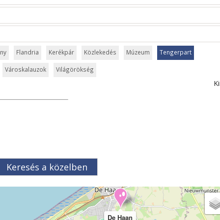
ny
Flandria
Kerékpár
Közlekedés
Múzeum
Tengerpart
Városkalauzok
Világörökség
Ki
Keresés a közelben
De Haan