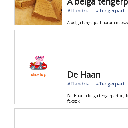
A belga tenger
#Flandria
#Tengerpart
A belga tengerpart három népsz
De Haan
#Flandria
#Tengerpart
De Haan a belga tengerparton, N
fekszik.