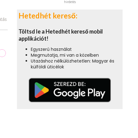
hirdetés
Hetedhét kereső:
tás
Töltsd le a Hetedhét kereső mobil
applikációt!
Egyszerű használat
Megmutatja, mi van a közelben
Utazáshoz nélkülözhetetlen: Magyar és
külföldi úticélok