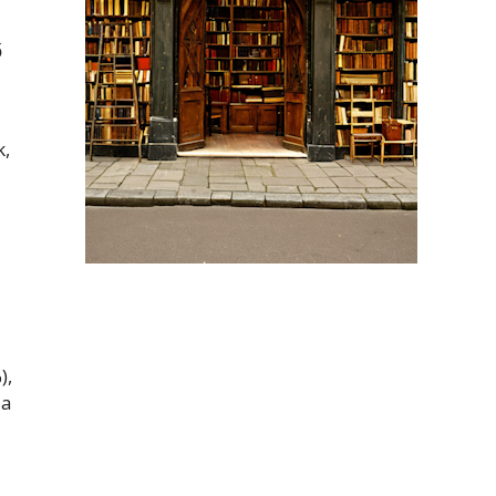
ő
k,
),
 a