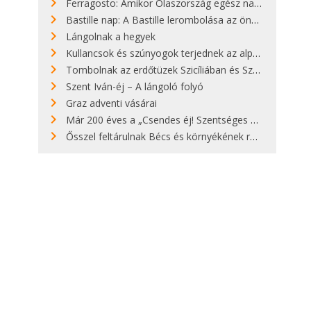
Ferragosto: Amikor Olaszország egész nap nyaral
Bastille nap: A Bastille lerombolása az önkényuralom végét jelentette
Lángolnak a hegyek
Kullancsok és szúnyogok terjednek az alpesi legelőkön
Tombolnak az erdőtüzek Szicíliában és Szardínián
Szent Iván-éj – A lángoló folyó
Graz adventi vásárai
Már 200 éves a „Csendes éj! Szentséges éj!”
Ősszel feltárulnak Bécs és környékének rendkívüli építészeti kincsei