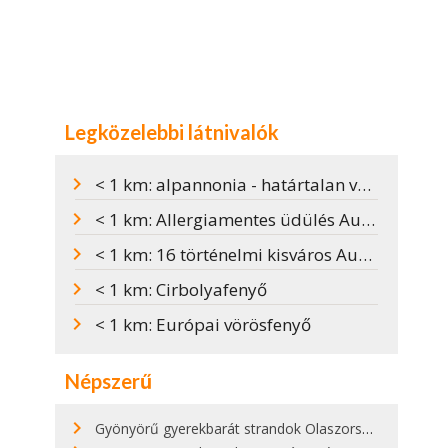
Legközelebbi látnivalók
< 1 km: alpannonia - határtalan vándorlás
< 1 km: Allergiamentes üdülés Ausztriában
< 1 km: 16 történelmi kisváros Ausztriában
< 1 km: Cirbolyafenyő
< 1 km: Európai vörösfenyő
Népszerű
Gyönyörű gyerekbarát strandok Olaszországban - megmutatjuk a 15 legjobbat