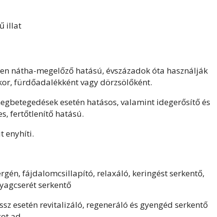
ű illat
en nátha-megelőző hatású, évszázadok óta használják
kor, fürdőadalékként vagy dörzsölőként.
gbetegedések esetén hatásos, valamint idegerősítő és
, fertőtlenítő hatású.
 enyhíti.
rgén, fájdalomcsillapító, relaxáló, keringést serkentő,
nyagcserét serkentő
ssz esetén revitalizáló, regeneráló és gyengéd serkentő
got ad.