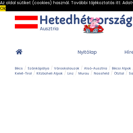
Az oldal sütiket (cookies) használ. További tájékoztatás itt:
Adat
Ok
Ausztria
Nyitólap
Hír
Bécs
Szánkópálya
Városkalauzok
Alsó-Ausztria
Bécsi Alpok
Kelet-Tirol
Kitzbüheli Alpok
Linz
Murau
Nassfeld
Ötztal
Sa
Alpesi út
Ásványok & Kristályok
Barlang
Bob
Csúszda
Esemény
Gleccser
Gyerek t
Múzeum
Óriásroller és mountaincart
Osztrák ételek
Park és kert
Túra
Vár és kastély
Világörökség
Vízesés
Zöldturista