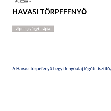
»
Ausztria
»
HAVASI TÖRPEFENYŐ
Alpesi gyógyterápia
A Havasi törpefenyő hegyi fenyőolaj légúti tisztít