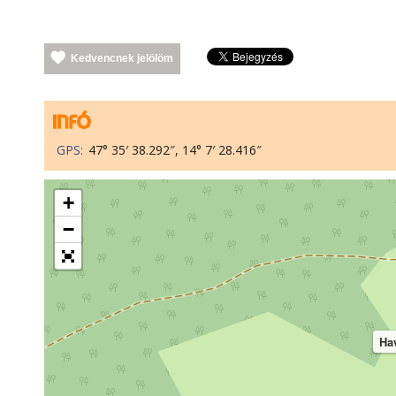
Kedvencnek jelölöm
GPS:
47° 35′ 38.292″, 14° 7′ 28.416″
+
−
Ha