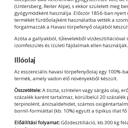
(Untersberg, Reiter Alpe), s ekkor született meg be
gyógymódként használja. Először 1856-ban nyert de
termékét fürdőolajként használatba vették a szo
forgalmazzák a Havasi törpefenyő olajából készül
Azóta a gallyakból, tűlevelekből vízdesztillációval 
izomfeszülés és ízületi fájdalmak ellen használják
Illóolaj
Az esszenciális havasi törpefenyőolaj egy 100%-ba
termék, amely vadon élő növényekből készült.
Összetétele:
A tiszta, színtelen vagy sárgás olaj, er
százalék karént tartalmaz, körülbelül 20 százalék p
terpinolént, ánizsaldehidet, számos oxigéntartalm
bornil-formiáttal (kb. 10%) együtt a tipikus illat f
Előállítási folyamat:
Gőzdesztilláció, kb.300 kg fela