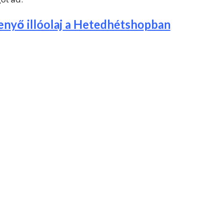
fenyő illóolaj a Hetedhétshopban