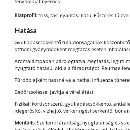
fenyőolajat nyernek
Illatprofil:
friss, fás, gyantás illatú, Fűszeres tűlevel
Hatása
Gyulladáscsökkentő tulajdonságainak köszönhető
otthoni gyógymódként megfázás esetén inhalálás
Aromalámpában párologtatva megfázás, légúti me
nyugtató hatású, oldja a fáradtságot. Reumaellenes
Fürdőolajként használva a nátha, influenza tüneteit
Bedörzsöléssel javítja a vérellátást.
Fizikai:
kortizonszerű, gyulladáscsökkentő, antialle
idegerősítő, vízhajtó, vérkeringést serkentő, bőr a
Mentális:
Szellemi fáradtság, nyugtalanság és stre
hatású. erősít, élénkít, állóképességet ad, bátorsá