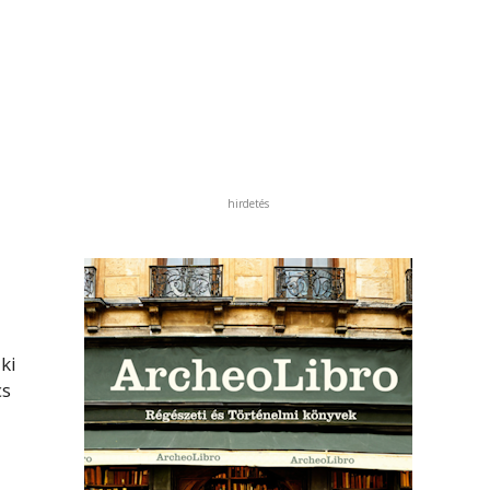
hirdetés
a
ki
cs