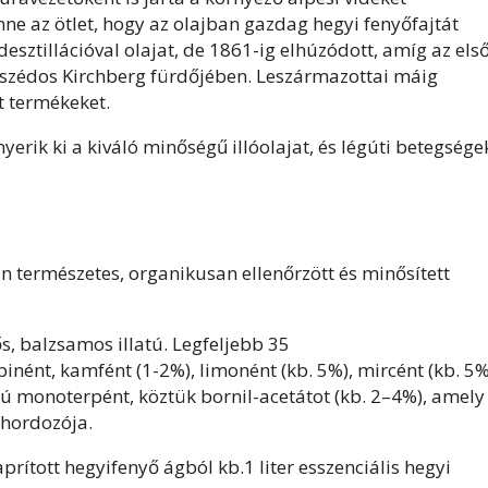
nne az ötlet, hogy az olajban gazdag hegyi fenyőfajtát
sztillációval olajat, de 1861-ig elhúzódott, amíg az els
mszédos Kirchberg fürdőjében. Leszármazottai máig
t termékeket.
nyerik ki a kiváló minőségű illóolajat, és légúti betegsége
.
n természetes, organikusan ellenőrzött és minősített
ős, balzsamos illatú. Legfeljebb 35
inént, kamfént (1-2%), limonént (kb. 5%), mircént (kb. 5%
ú monoterpént, köztük bornil-acetátot (kb. 2–4%), amely
ő hordozója.
prított hegyifenyő ágból kb.1 liter esszenciális hegyi