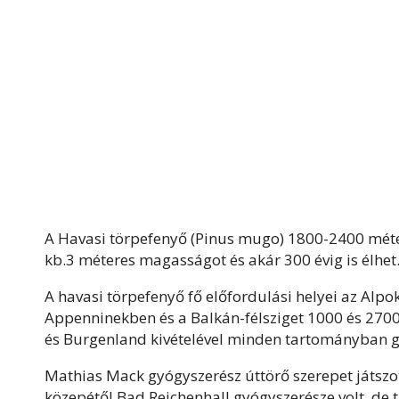
A Havasi törpefenyő (Pinus mugo) 1800-2400 méter
kb.3 méteres magasságot és akár 300 évig is élhet
A havasi törpefenyő fő előfordulási helyei az Alp
Appenninekben és a Balkán-félsziget 1000 és 270
és Burgenland kivételével minden tartományban g
Mathias Mack gyógyszerész úttörő szerepet játszott
közepétől Bad Reichenhall gyógyszerésze volt, de t