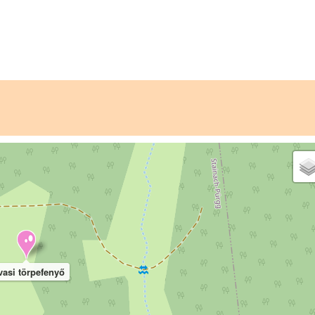
vasi törpefenyő