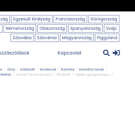
szág
Egyesült Királyság
Franciaország
Görögország
o
Németország
Olaszország
Spanyolország
Svájc
Szlovákia
Szlovénia
Magyarország
Piggyland
ozzászólások
Kapcsolat
en
Graz
Hallstatt
Innsbruck
Karintia
Karintiai tavak
illertal
Advent és karácsony
Állatkert
Alpesi gyógyterápia
park
Kerékpár
Kilátó
Korcsolyapálya
Magyar kapcsolat
avak
Tél
Téli túrázás
Templom és kolostor
Természeti park