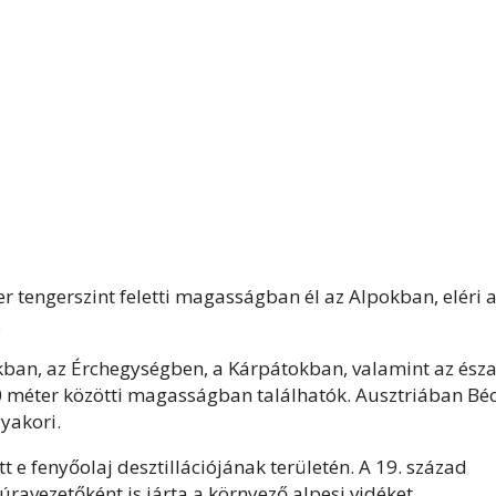
 tengerszint feletti magasságban él az Alpokban, eléri 
.
okban, az Érchegységben, a Kárpátokban, valamint az észa
0 méter közötti magasságban találhatók. Ausztriában Bé
yakori.
 e fenyőolaj desztillációjának területén. A 19. század
úravezetőként is járta a környező alpesi vidéket