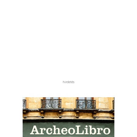
hirdetés