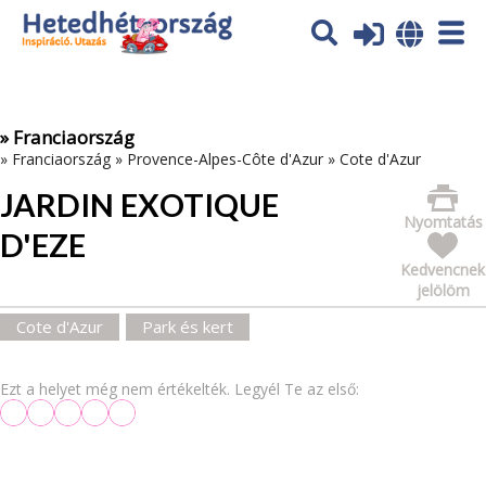
Az oldal sütiket (cookies) használ. További tájékoztatás itt:
Adatvédelmi tájékoztató
Ok
» Franciaország
»
Franciaország
»
Provence-Alpes-Côte d'Azur
»
Cote d'Azur
JARDIN EXOTIQUE
Nyomtatás
D'EZE
Kedvencnek
jelölöm
Cote d'Azur
Park és kert
Ezt a helyet még nem értékelték. Legyél Te az első: