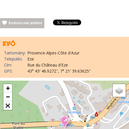
Kedvencnek jelölöm
Tartomány:
Provence-Alpes-Côte d'Azur
Település:
Eze
Cím:
Rue du Château d'Eze
GPS:
43° 43′ 46.9272″, 7° 21′ 39.63625″
+
−