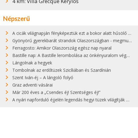
4 km: Villa Grecque Kérylos
Népszerű
A cicák világnapján fényképeztük ezt a bokor alatt hűsölő cicát Kisorosziban
Gyönyörű gyerekbarát strandok Olaszországban - megmutatjuk a 15 legjobbat
Ferragosto: Amikor Olaszország egész nap nyaral
Bastille nap: A Bastille lerombolása az önkényuralom végét jelentette
Lángolnak a hegyek
Tombolnak az erdőtüzek Szicíliában és Szardínián
Szent Iván-éj – A lángoló folyó
Graz adventi vásárai
Már 200 éves a „Csendes éj! Szentséges éj!”
A nyári napforduló éjjelén legendás hegyi tüzek világítják meg Zugspitzét