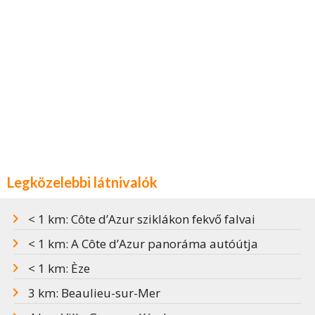
Legközelebbi látnivalók
< 1 km: Côte d’Azur sziklákon fekvő falvai
< 1 km: A Côte d’Azur panoráma autóútja
< 1 km: Èze
3 km: Beaulieu-sur-Mer