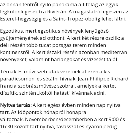
az onnan fentről nyíló panoráma állítólag az egyik
legkülönlegesebb a Riviérán. A magaslatról egészen az
Esterel-hegységig és a Saint-Tropez-öbölig lehet látni.
Egzotikus, mert egzotikus növények lenyűgöző
gyűjteményének ad otthont. A kert két részre oszlik: a
déli részén több tucat pozsgás terem minden
kontinensről. A kert északi részén azonban mediterrán
növényeket, valamint barlangokat és vízesést talál.
Témák és művészeti utak vezetnek át ezen a kis
paradicsomon, és sétálni hívnak. Jean-Philippe Richard
francia szobrászművész szobrai, amelyek a kertet
díszítik, szintén „költői hatást” kívánnak adni.
Nyitva tartás:
A kert egész évben minden nap nyitva
tart. Az időpontok hónapról hónapra
változnak. Novemberben/decemberben a kert 9:00 és
16:30 között tart nyitva, tavasszal és nyáron pedig