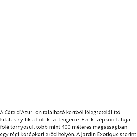
A Côte d'Azur -on található kertből lélegzetelállító
kilátás nyílik a Földközi-tengerre. Èze középkori faluja
fölé tornyosul, több mint 400 méteres magasságban,
egy régi középkori erőd helyén. A Jardin Exotique szerint