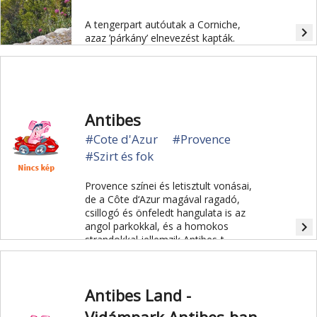
A tengerpart autóutak a Corniche,
navigate_next
azaz ’párkány’ elnevezést kapták.
Antibes
#Cote d'Azur
#Provence
#Szirt és fok
Provence színei és letisztult vonásai,
de a Côte d‘Azur magával ragadó,
csillogó és önfeledt hangulata is az
navigate_next
angol parkokkal, és a homokos
strandokkal jellemzik Antibes-t.
Antibes Land -