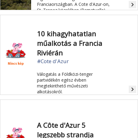
navigate_next
Franciaországban. A Cote d'Azur-on,
St. Tropez közelében (Ramatuelle)
található.
10 kihagyhatatlan
műalkotás a Francia
Riviérán
#Cote d'Azur
Válogatás a Földközi-tenger
partvidékén egész évben
megtekinthető művészeti
navigate_next
alkotásokról.
A Côte d'Azur 5
legszebb strandja