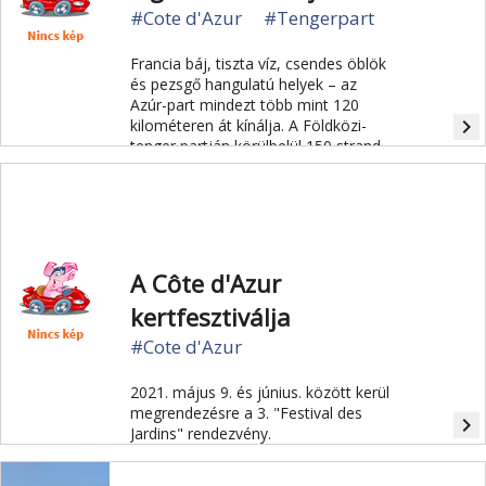
#Cote d'Azur
#Tengerpart
Francia báj, tiszta víz, csendes öblök
és pezsgő hangulatú helyek – az
Azúr-part mindezt több mint 120
navigate_next
kilométeren át kínálja. A Földközi-
tenger partján körülbelül 150 strand
található, egyik szebb, mint a másik.
A választás megkönnyítése
érdekében itt van a Côte d'Azur 5
legszebb strandja.
A Côte d'Azur
kertfesztiválja
#Cote d'Azur
2021. május 9. és június. között kerül
megrendezésre a 3. "Festival des
navigate_next
Jardins" rendezvény.