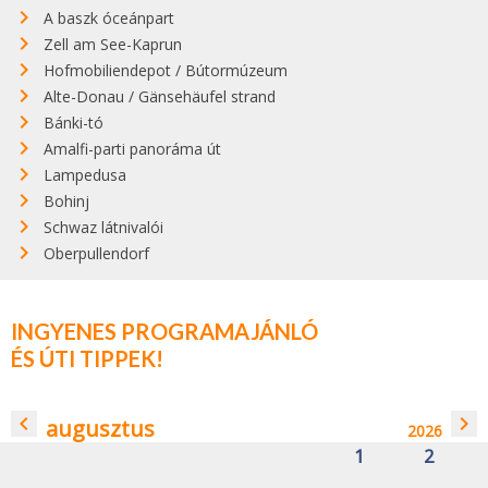
A baszk óceánpart
Zell am See-Kaprun
Hofmobiliendepot / Bútormúzeum
Alte-Donau / Gänsehäufel strand
Bánki-tó
Amalfi-parti panoráma út
Lampedusa
Bohinj
Schwaz látnivalói
Oberpullendorf
INGYENES PROGRAMAJÁNLÓ
ÉS ÚTI TIPPEK!
navigate_before
navigate_next
augusztus
2026
1
2