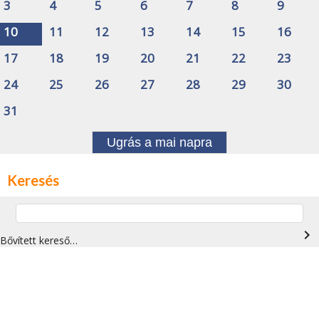
3
4
5
6
7
8
9
10
11
12
13
14
15
16
17
18
19
20
21
22
23
24
25
26
27
28
29
30
31
Ugrás a mai napra
Keresés
navigate_next
Bővített kereső…