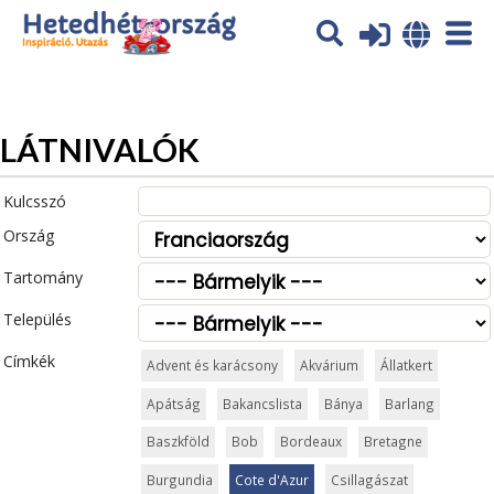
Az oldal sütiket (cookies) használ. További tájékoztatás itt:
Adatvédelmi tájékoztató
Ok
LÁTNIVALÓK
Kulcsszó
Ország
Tartomány
Település
Címkék
Advent és karácsony
Akvárium
Állatkert
Apátság
Bakancslista
Bánya
Barlang
Baszkföld
Bob
Bordeaux
Bretagne
Burgundia
Cote d'Azur
Csillagászat