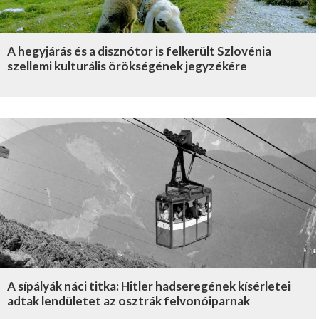
A hegyjárás és a disznótor is felkerült Szlovénia
szellemi kulturális örökségének jegyzékére
A sípályák náci titka: Hitler hadseregének kísérletei
adtak lendületet az osztrák felvonóiparnak