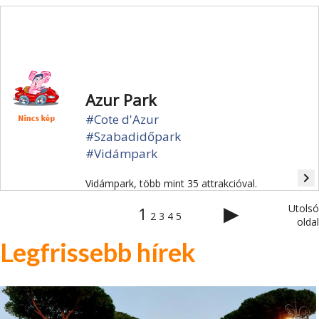
Azur Park
#Cote d'Azur
#Szabadidőpark
#Vidámpark
navigate_next
Vidámpark, több mint 35 attrakcióval.
▶
Utolsó
1
2
3
4
5
oldal
Legfrissebb hírek