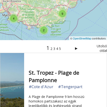
Szabadidőpark
Sziget
Szirt és fok
Szurdok
9
Tavak
Templom és kolostor
Tengerpart
4
Természet
Természeti park
Toulouse
Túra
2
Üdülési kártya
Vár és kastély
Városkalauzok
©
OpenStreetMap
contributors
Városnézés
Vidámpark
Világörökség
Utolsó
1
Vízipark
▶
2
3
4
5
oldal
St. Tropez - Plage de
Pamplonne
#Cote d'Azur
#Tengerpart
A Plage de Pamplonne 9 km hosszú
homokos partszakasz az egyik
legelőkelőbb és leghíresebb strand