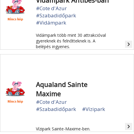
Vidámpark Antibes-ban
#Cote d'Azur
#Szabadidőpark
#Vidámpark
Vidámpark több mint 30 attrakcióval
gyereknek és felnőtteknek is. A
navigate_next
belépés ingyenes.
Aqualand Sainte
Maxime
#Cote d'Azur
#Szabadidőpark
#Vízipark
navigate_next
Vízipark Sainte-Maxime-ben.