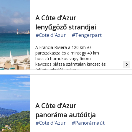
A Côte d’Azur
lenyűgöző strandjai
#Cote d'Azur
#Tengerpart
A Francia Riviéra a 120 km-es
partszakasza és a mintegy 40 km
hosszú homokos vagy finom
navigate_next
kavicsos plázsa számtalan kincset és
felfedeznivalót tartogat
A Côte d’Azur
panoráma autóútja
#Cote d'Azur
#Panorámaút