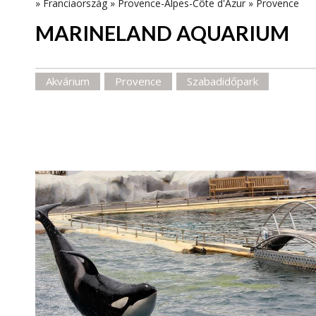
»
Franciaország
»
Provence-Alpes-Côte d'Azur
»
Provence
MARINELAND AQUARIUM
Akvárium
Provence
Szabadidőpark