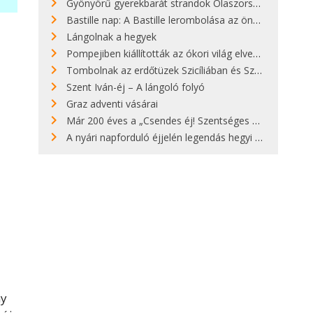
Gyönyörű gyerekbarát strandok Olaszországban - megmutatjuk a 15 legjobbat
Bastille nap: A Bastille lerombolása az önkényuralom végét jelentette
Lángolnak a hegyek
Pompejiben kiállították az ókori világ elveszett híres szobrának másolatát
Tombolnak az erdőtüzek Szicíliában és Szardínián
Szent Iván-éj – A lángoló folyó
Graz adventi vásárai
Már 200 éves a „Csendes éj! Szentséges éj!”
A nyári napforduló éjjelén legendás hegyi tüzek világítják meg Zugspitzét
ny