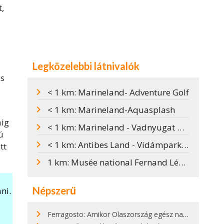
,
Legközelebbi látnivalók
es
< 1 km: Marineland- Adventure Golf
< 1 km: Marineland-Aquasplash
áig
< 1 km: Marineland - Vadnyugat park
ú
< 1 km: Antibes Land - Vidámpark Antibes-ban
tt
1 km: Musée national Fernand Léger / Léger múzeum
Népszerű
ni.
Ferragosto: Amikor Olaszország egész nap nyaral