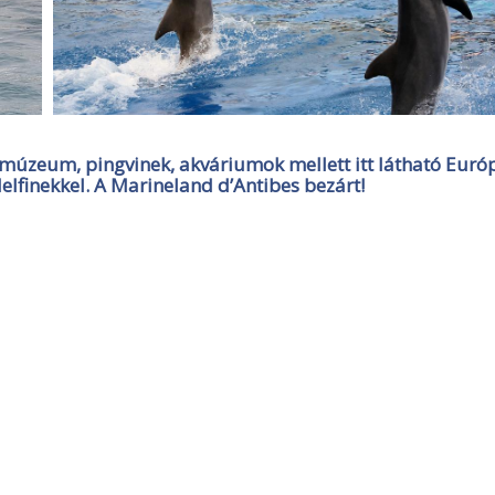
múzeum, pingvinek, akváriumok mellett itt látható Euró
elfinekkel. A Marineland d’Antibes bezárt!