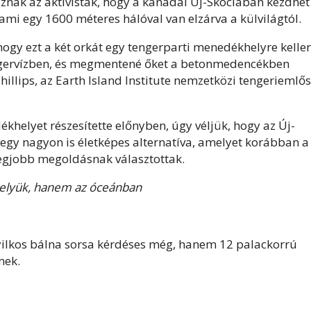
znak az aktivisták, hogy a kanadai Új-Skóciában kezdhet
, ami egy 1600 méteres hálóval van elzárva a külvilágtól.
hogy ezt a két orkát egy tengerparti menedékhelyre kelle
engervízben, és megmentené őket a betonmedencékben
illips, az Earth Island Institute nemzetközi tengeriemlős
khelyet részesítette előnyben, úgy véljük, hogy az Új-
egy nagyon is életképes alternatíva, amelyet korábban a
legjobb megoldásnak választottak.
elyük, hanem az óceánban
gyilkos bálna sorsa kérdéses még, hanem 12 palackorrú
nek.