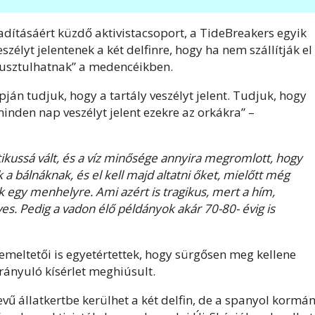
badításáért küzdő aktivistacsoport, a TideBreakers egyik
zélyt jelentenek a két delfinre, hogy ha nem szállítják el
usztulhatnak” a medencéikben.
pján tudjuk, hogy a tartály veszélyt jelent. Tudjuk, hogy
minden nap veszélyt jelent ezekre az orkákra” –
ikussá vált, és a víz minősége annyira megromlott, hogy
 bálnáknak, és el kell majd altatni őket, mielőtt még
k egy menhelyre. Ami azért is tragikus, mert a hím,
ves. Pedig a vadon élő példányok akár 70-80- évig is
meltetői is egyetértettek, hogy sürgősen meg kellene
irányuló kísérlet meghiúsult.
vű állatkertbe kerülhet a két delfin, de a spanyol kormá