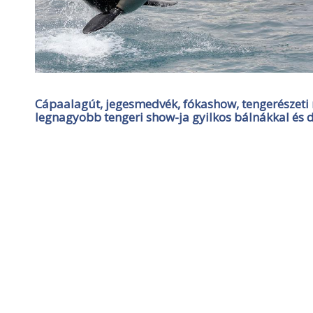
Cápaalagút, jegesmedvék, fókashow, tengerészeti 
legnagyobb tengeri show-ja gyilkos bálnákkal és d