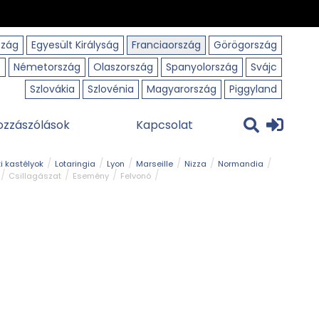
szág
Egyesült Királyság
Franciaország
Görögország
o
Németország
Olaszország
Spanyolország
Svájc
Szlovákia
Szlovénia
Magyarország
Piggyland
ozzászólások
Kapcsolat
i kastélyok
Lotaringia
Lyon
Marseille
Nizza
Normandia
Csillagászat
Esemény
Felvonó
r
Panorámaút
Park és kert
Római emlék
Szabadidőpark