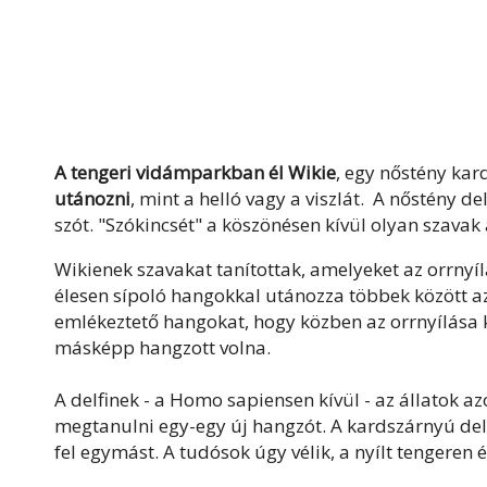
A tengeri vidámparkban él Wikie
, egy nőstény kar
utánozni
, mint a helló vagy a viszlát. A nőstény 
szót. "Szókincsét" a köszönésen kívül olyan szavak 
Wikienek szavakat tanítottak, amelyeket az orrnyílás
élesen sípoló hangokkal utánozza többek között a
emlékeztető hangokat, hogy közben az orrnyílása kin
másképp hangzott volna.
A delfinek - a Homo sapiensen kívül - az állatok a
megtanulni egy-egy új hangzót. A kardszárnyú del
fel egymást. A tudósok úgy vélik, a nyílt tengere