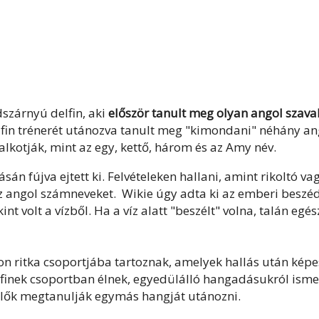
dszárnyú delfin, aki
először tanult meg olyan angol szava
delfin trénerét utánozva tanult meg "kimondani" néhány an
alkotják, mint az egy, kettő, három és az Amy név.
án fújva ejtett ki. Felvételeken hallani, amint rikoltó va
z angol számneveket. Wikie úgy adta ki az emberi beszé
t volt a vízből. Ha a víz alatt "beszélt" volna, talán egé
zon ritka csoportjába tartoznak, amelyek hallás után kép
finek csoportban élnek, egyedülálló hangadásukról isme
n élők megtanulják egymás hangját utánozni.