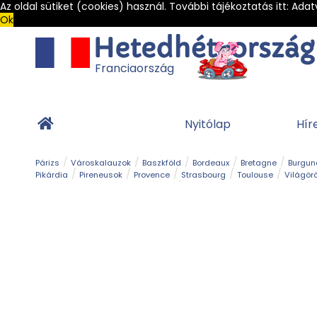
Az oldal sütiket (cookies) használ. További tájékoztatás itt:
Adat
Ok
Franciaország
Nyitólap
Hír
Párizs
Városkalauzok
Baszkföld
Bordeaux
Bretagne
Burgun
Pikárdia
Pireneusok
Provence
Strasbourg
Toulouse
Világör
Franciaország Legszebb Városkái
Gleccser
Hegy és csúcs
Kalandpark
Kerékpár
Kilá
Sziget
Szirt és fok
Szurdok
Tavak
Templom és kolostor
Teng