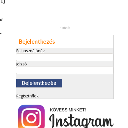
 új
ne
hirdetés
-
Bejelentkezés
Felhasználónév
Jelszó
Regisztrálok