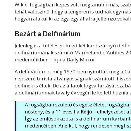
Wikie, fogságban képes volt megtanulni más, szab
tehát valószínű, hogy a tengeren is tudnak egymás
hogyan alakul ki az egy-egy állatra jellemző vokali
Bezárt a Delfinárium
Jelenleg is a túlélésért küzd két kardszárnyú delfi
delfináriumának számító Marineland d’Antibes 2025 
medencéikben –
írja
a Daily Mirror.
A delfináriumot még 1970-ben nyitották meg a Can
népszerű turistalátványosságnak számított, hiszen
delfinek is éltek. De az állatok fogva tartását sz
a delfináriumnak tavaly év végén le kellett húznia a
A fogságban születő és egész életét fogságban
nőstény, és a 11 éves fia
Keijo
– elhelyezését a
Így az emlősök azóta is a delfinárium karban
medencéiben. Anélkül, hogy rendesen megtiszt