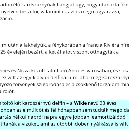
adon élő kardszárnyúak hangját úgy, hogy utánozta őket
 nyelvén beszélni, valamint ez azt is megmagyarázza,
záció.
n, miután a lakhelyük, a fénykorában a francia Riviéra hír
év elején bezárt, a két állatot viszont otthagyták a
nes és Nizza között található Antibes városában, és sok
 ez volt az egyik olyan delfinárium, ahol még kardszárny
abályozó törvények szigorodása és a csökkenő forgalom mia
 rolót.
 töltő két kardszárnyú delfin – a
Wikie
nevű 23 éves
zonban az elmúlt öt és fél hónapban sem tudták megolda
tartás nélkül napról napra egyre jobban leamortizálódó
ítanák a vizüket, ami az utóbbi időben nyálkássá is vált