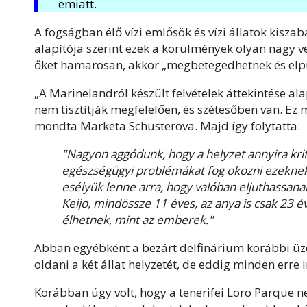
emiatt.
A fogságban élő vízi emlősök és vízi állatok kisza
alapítója szerint ezek a körülmények olyan nagy ves
őket hamarosan, akkor „megbetegedhetnek és elp
„A Marinelandról készült felvételek áttekintése ala
nem tisztítják megfelelően, és szétesőben van. Ez 
mondta Marketa Schusterova. Majd így folytatta:
"Nagyon aggódunk, hogy a helyzet annyira krit
egészségügyi problémákat fog okozni ezeknek a
esélyük lenne arra, hogy valóban eljuthassana
Keijo, mindössze 11 éves, az anya is csak 23 é
élhetnek, mint az emberek."
Abban egyébként a bezárt delfinárium korábbi üze
oldani a két állat helyzetét, de eddig minden erre 
Korábban úgy volt, hogy a tenerifei Loro Parque ne