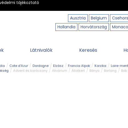
védelmi tájékoztató
Ausztria
Belgium
Csehor
Hollandia
Horvátország
Monac
ek
Látnivalók
Keresés
H
dia
Cote d'Azur
Dordogne
Elzász
Francia Alpok
Korzika
Loire-ment
ökség
Advent és karácsony
Akvárium
Állatkert
Bánya
Barlang
Bob
tó
Közlekedés
Legjobb & legszebb
Magyar kapcsolat
Múzeum
Ősko
erpart
Természeti park
Túra
Vár és kastély
Vidámpark