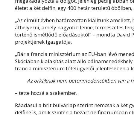
megakadályozta a dolgot. Jelenleg pedig abban bí
életet a két delfin, egy 400 hetár területű öbölben
„Az elmúlt évben határozottan kiálltunk amellett, 
áthelyezni, amely nagyobb lenne, természetes t
történő ismétlődő előadásoktól” – mondta David Ph
projektjének igazgatója.
„Bár a francia minisztérium az EU-ban lévő menedé
Skóciában kialakítás alatt álló bálnamenedékhely 
francia minisztérium főfelügyelői jelentésében a 
Az orkáknak nem betonmedencékben van a h
– tette hozzá a szakember.
Ráadásul a brit bulvárlap szerint nemcsak a két 
delfiné is, amik szintén a bezárt delfináriumban él