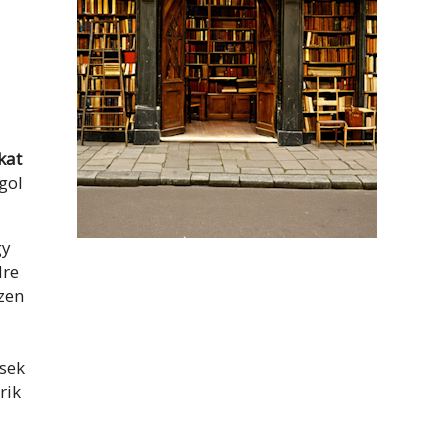
kat
gol
gy
dre
szen
esek
rik