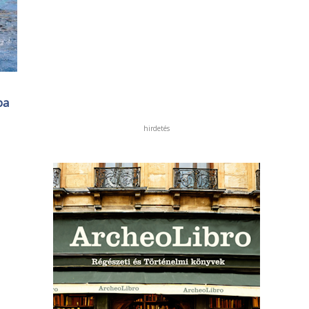
pa
hirdetés