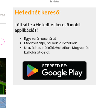
hirdetés
Hetedhét kereső:
tás
Töltsd le a Hetedhét kereső mobil
applikációt!
Egyszerű használat
Megmutatja, mi van a közelben
Utazáshoz nélkülözhetetlen: Magyar és
külföldi úticélok