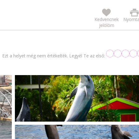
Kedvencnek
Nyomta
jelölöm
Ezt a helyet még nem értékelték. Legyél Te az első: