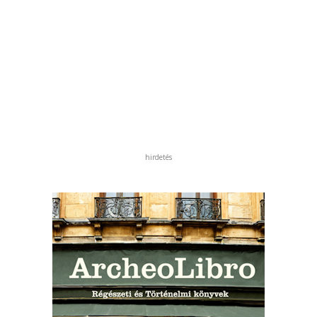
hirdetés