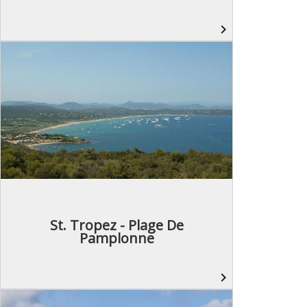
navigate_next
St. Tropez - Plage De
Pamplonne
navigate_next