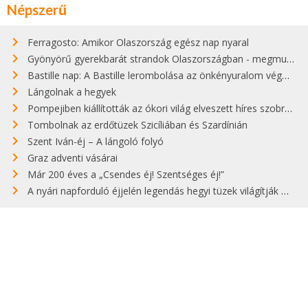
Népszerű
Ferragosto: Amikor Olaszország egész nap nyaral
Gyönyörű gyerekbarát strandok Olaszországban - megmutatjuk a 15 legjobbat
Bastille nap: A Bastille lerombolása az önkényuralom végét jelentette
Lángolnak a hegyek
Pompejiben kiállították az ókori világ elveszett híres szobrának másolatát
Tombolnak az erdőtüzek Szicíliában és Szardínián
Szent Iván-éj – A lángoló folyó
Graz adventi vásárai
Már 200 éves a „Csendes éj! Szentséges éj!”
A nyári napforduló éjjelén legendás hegyi tüzek világítják meg Zugspitzét