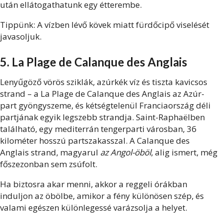
után ellátogathatunk egy étterembe.
Tippünk: A vízben lévő kövek miatt fürdőcipő viselését
javasoljuk.
5. La Plage de Calanque des Anglais
Lenyűgöző vörös sziklák, azúrkék víz és tiszta kavicsos
strand – a La Plage de Calanque des Anglais az Azúr-
part gyöngyszeme, és kétségtelenül Franciaország déli
partjának egyik legszebb strandja. Saint-Raphaëlben
található, egy mediterrán tengerparti városban, 36
kilométer hosszú partszakasszal. A Calanque des
Anglais strand, magyarul
az Angol-öböl
, alig ismert, még
főszezonban sem zsúfolt.
Ha biztosra akar menni, akkor a reggeli órákban
induljon az öbölbe, amikor a fény különösen szép, és
valami egészen különlegessé varázsolja a helyet.