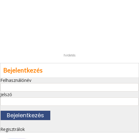
hirdetés
Bejelentkezés
Felhasználónév
Jelszó
Regisztrálok