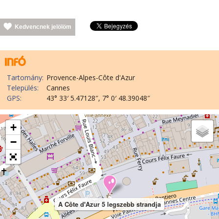
Kedvencnek jelölöm
Tartomány:
Provence-Alpes-Côte d'Azur
Település:
Cannes
GPS:
43° 33′ 5.47128″, 7° 0′ 48.39048″
+
−
A Côte d'Azur 5 legszebb strandja