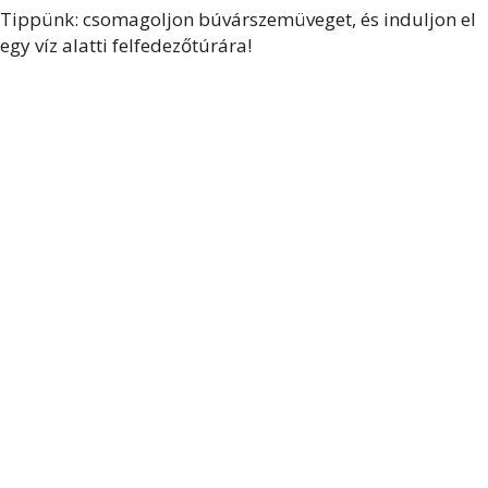
Tippünk: csomagoljon búvárszemüveget, és induljon el
egy víz alatti felfedezőtúrára!