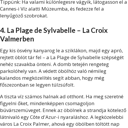
Tippünk: Ha valami különlegesre vágyik, látogasson el a
Cannes-i Víz alatti Múzeumba, és fedezze fel a
lenyűgöző szobrokat.
4. La Plage de Sylvabelle – La Croix
Valmerben
Egy kis ösvény kanyarog le a sziklákon, majd egy apró,
rejtett öblöt tár fel – a La Plage de Sylvabelle szépségét
nehéz szavakba önteni. A domb tetején rengeteg
parkolóhely van. A védett öbölhöz való némileg
kalandos megközelítés segít abban, hogy még
főszezonban se legyen túlzsúfolt.
A tiszta víz számos halnak ad otthont. Ha meg szeretné
figyelni őket, mindenképpen csomagoljon
búvárszemüveget. Ennek az öbölnek a strandja kötelező
látnivaló egy Côte d'Azur-i nyaraláshoz. A legközelebbi
város La Croix Palmer, ahová egy öbölben töltött nap