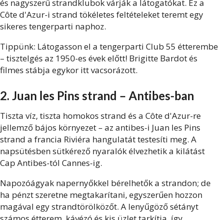
és nagyszerű strandklubok várják a látogatókat. Ez a
Côte d'Azur-i strand tökéletes feltételeket teremt egy
sikeres tengerparti naphoz.
Tippünk: Látogasson el a tengerparti Club 55 étterembe
– tisztelgés az 1950-es évek előtt! Brigitte Bardot és
filmes stábja egykor itt vacsorázott.
2. Juan les Pins strand – Antibes-ban
Tiszta víz, tiszta homokos strand és a Côte d'Azur-re
jellemző bájos környezet – az antibes-i Juan les Pins
strand a francia Riviéra hangulatát testesíti meg. A
napsütésben sütkérező nyaralók élvezhetik a kilátást
Cap Antibes-tól Cannes-ig.
Napozóágyak napernyőkkel bérelhetők a strandon; de
ha pénzt szeretne megtakarítani, egyszerűen hozzon
magával egy strandtörölközőt. A lenyűgöző sétányt
számos étterem, kávézó és kis üzlet tarkítja, így