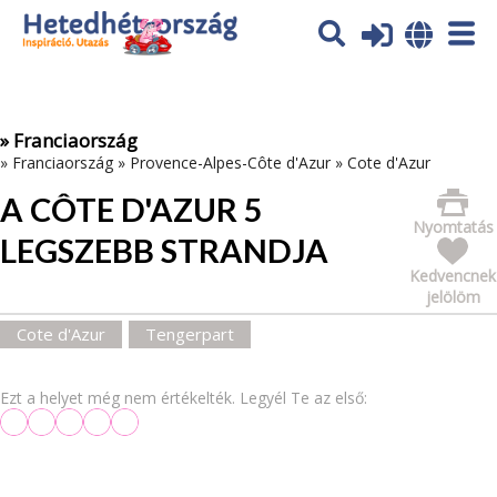
Az oldal sütiket (cookies) használ. További tájékoztatás itt:
Adatvédelmi tájékoztató
Ok
» Franciaország
»
Franciaország
»
Provence-Alpes-Côte d'Azur
»
Cote d'Azur
A CÔTE D'AZUR 5
Nyomtatás
LEGSZEBB STRANDJA
Kedvencnek
jelölöm
Cote d'Azur
Tengerpart
Ezt a helyet még nem értékelték. Legyél Te az első: