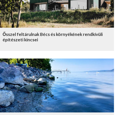
Ősszel feltárulnak Bécs és környékének rendkívüli
építészeti kincsei