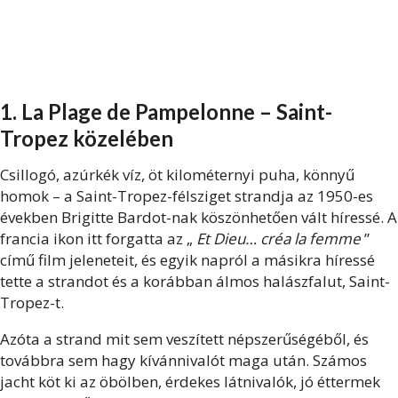
1. La Plage de Pampelonne – Saint-
Tropez közelében
Csillogó, azúrkék víz, öt kilométernyi puha, könnyű
homok – a Saint-Tropez-félsziget strandja az 1950-es
években Brigitte Bardot-nak köszönhetően vált híressé. A
francia ikon itt forgatta az „
Et Dieu… créa la femme
”
című film jeleneteit, és egyik napról a másikra híressé
tette a strandot és a korábban álmos halászfalut, Saint-
Tropez-t.
Azóta a strand mit sem veszített népszerűségéből, és
továbbra sem hagy kívánnivalót maga után. Számos
jacht köt ki az öbölben, érdekes látnivalók, jó éttermek