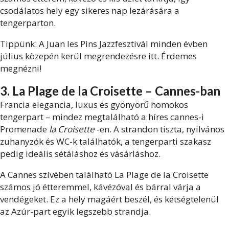
csodálatos hely egy sikeres nap lezárására a
tengerparton.
Tippünk: A Juan les Pins Jazzfesztivál minden évben
július közepén kerül megrendezésre itt. Érdemes
megnézni!
3. La Plage de la Croisette – Cannes-ban
Francia elegancia, luxus és gyönyörű homokos
tengerpart – mindez megtalálható a híres cannes-i
Promenade
la Croisette
-en. A strandon tiszta, nyilvános
zuhanyzók és WC-k találhatók, a tengerparti szakasz
pedig ideális sétáláshoz és vásárláshoz.
A Cannes szívében található La Plage de la Croisette
számos jó étteremmel, kávézóval és bárral várja a
vendégeket. Ez a hely magáért beszél, és kétségtelenül
az Azúr-part egyik legszebb strandja.