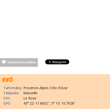
Kedvencnek jelölöm
Tartomány:
Provence-Alpes-Côte d'Azur
Település:
Marseille
Cím:
Le Rove
GPS:
43° 22′ 11.6832″, 5° 15′ 10.7928″