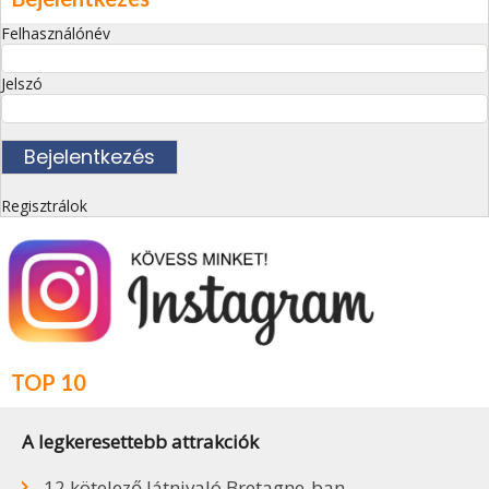
Felhasználónév
Jelszó
Regisztrálok
TOP 10
A legkeresettebb attrakciók
12 kötelező látnivaló Bretagne-ban