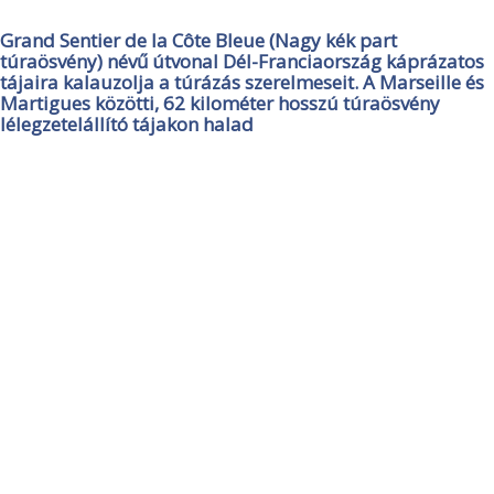
Grand Sentier de la Côte Bleue (Nagy kék part
túraösvény) névű útvonal Dél-Franciaország káprázatos
tájaira kalauzolja a túrázás szerelmeseit. A Marseille és
Martigues közötti, 62 kilométer hosszú túraösvény
lélegzetelállító tájakon halad