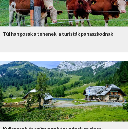
Túl hangosak a tehenek, a turisták panaszkodnak
Kullancsok és szúnyogok terjednek az alpesi