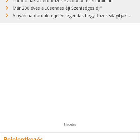
Tombolnak az erdőtüzek Szicíliában és Szardínián
Már 200 éves a „Csendes éj! Szentséges éj!”
A nyári napforduló éjjelén legendás hegyi tüzek világítják meg Zugspitzét
hirdetés
Bejelentkezés