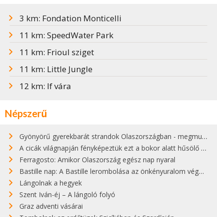
3 km: Fondation Monticelli
11 km: SpeedWater Park
11 km: Frioul sziget
11 km: Little Jungle
12 km: If vára
Népszerű
Gyönyörű gyerekbarát strandok Olaszországban - megmutatjuk a 15 legjobbat
A cicák világnapján fényképeztük ezt a bokor alatt hűsölő cicát Kisorosziban
Ferragosto: Amikor Olaszország egész nap nyaral
Bastille nap: A Bastille lerombolása az önkényuralom végét jelentette
Lángolnak a hegyek
Szent Iván-éj – A lángoló folyó
Graz adventi vásárai