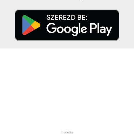
hirdetés