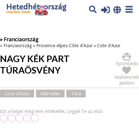
Az oldal sütiket (cookies) használ. További tájékoztatás itt:
Adatvédelmi tájékoztató
Ok
» Franciaország
»
Franciaország
»
Provence-Alpes-Côte d'Azur
»
Cote d'Azur
NAGY KÉK PART
Nyomtatás
TÚRAÖSVÉNY
Kedvencnek
jelölöm
Cote d'Azur
Marseille
Túra
Ezt a helyet még nem értékelték. Legyél Te az első: