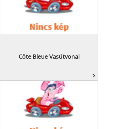
Côte Bleue Vasútvonal
navigate_next