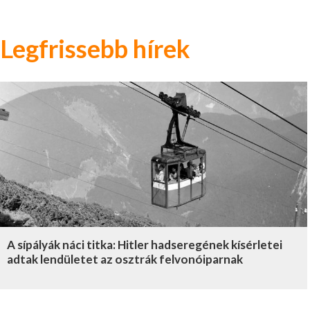
Legfrissebb hírek
A sípályák náci titka: Hitler hadseregének kísérletei
adtak lendületet az osztrák felvonóiparnak