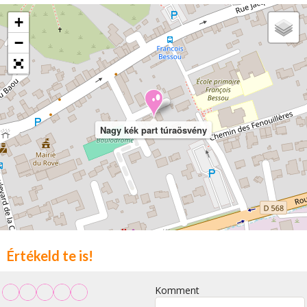
+
−
Nagy kék part túraösvény
Értékeld te is!
Komment