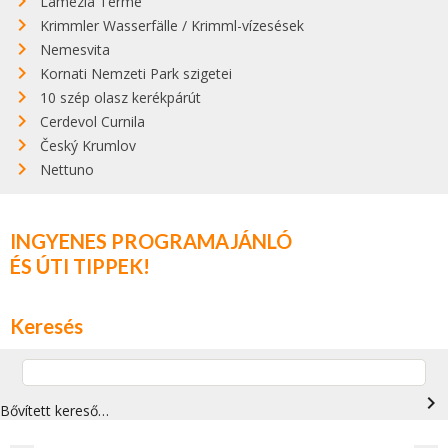
Lamezia Terme
Krimmler Wasserfälle / Krimml-vízesések
Nemesvita
Kornati Nemzeti Park szigetei
10 szép olasz kerékpárút
Cerdevol Curnila
Český Krumlov
Nettuno
INGYENES PROGRAMAJÁNLÓ
ÉS ÚTI TIPPEK!
Keresés
navigate_next
Bővített kereső…