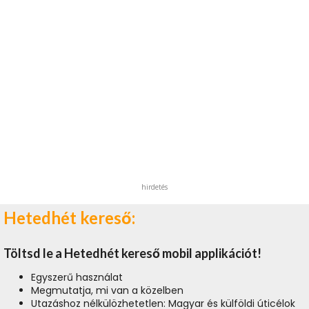
hirdetés
Hetedhét kereső:
Töltsd le a Hetedhét kereső mobil applikációt!
Egyszerű használat
Megmutatja, mi van a közelben
Utazáshoz nélkülözhetetlen: Magyar és külföldi úticélok