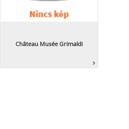
Château Musée Grimaldi
navigate_next