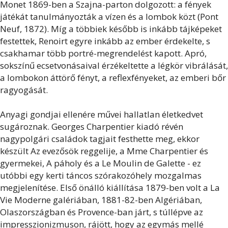
Monet 1869-ben a Szajna-parton dolgozott: a fények
játékát tanulmányozták a vízen és a lombok közt (Pont
Neuf, 1872). Míg a többiek később is inkább tájképeket
festettek, Renoirt egyre inkább az ember érdekelte, s
csakhamar több portré-megrendelést kapott. Apró,
sokszínű ecsetvonásaival érzékeltette a légkör vibrálását,
a lombokon áttörő fényt, a reflexfényeket, az emberi bőr
ragyogását.
Anyagi gondjai ellenére művei hallatlan életkedvet
sugároznak. Georges Charpentier kiadó révén
nagypolgári családok tagjait festhette meg, ekkor
készült Az evezősök reggelije, a Mme Charpentier és
gyermekei, A páholy és a Le Moulin de Galette - ez
utóbbi egy kerti táncos szórakozóhely mozgalmas
megjelenítése. Első önálló kiállítása 1879-ben volt a La
Vie Moderne galériában, 1881-82-ben Algériában,
Olaszországban és Provence-ban járt, s túllépve az
impresszionizmuson, rájött, hogy az egymás mellé