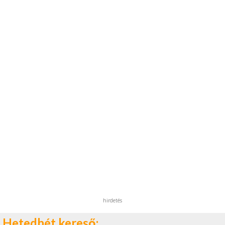
hirdetés
Hetedhét kereső: