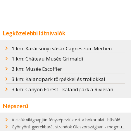
Legközelebbi látnivalók
1 km: Karácsonyi vásár Cagnes-sur-Merben
1 km: Château Musée Grimaldi
3 km: Musée Escoffier
3 km: Kalandpark törpékkel és trollokkal
3 km: Canyon Forest - kalandpark a Riviérán
Népszerű
A cicák világnapján fényképeztük ezt a bokor alatt hűsölő cicát Kisorosziban
Gyönyörű gyerekbarát strandok Olaszországban - megmutatjuk a 15 legjobbat