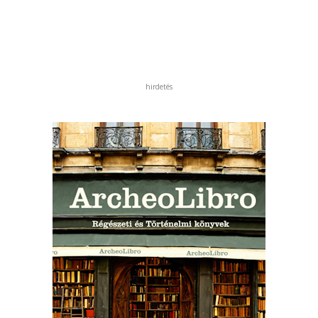
hirdetés