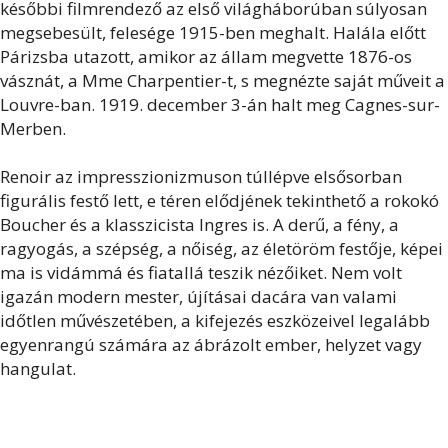
későbbi filmrendező az első világháborúban súlyosan
megsebesült, felesége 1915-ben meghalt. Halála előtt
Párizsba utazott, amikor az állam megvette 1876-os
vásznát, a Mme Charpentier-t, s megnézte saját műveit a
Louvre-ban. 1919. december 3-án halt meg Cagnes-sur-
Merben.
Renoir az impresszionizmuson túllépve elsősorban
figurális festő lett, e téren elődjének tekinthető a rokokó
Boucher és a klasszicista Ingres is. A derű, a fény, a
ragyogás, a szépség, a nőiség, az életöröm festője, képei
ma is vidámmá és fiatallá teszik nézőiket. Nem volt
igazán modern mester, újításai dacára van valami
időtlen művészetében, a kifejezés eszközeivel legalább
egyenrangú számára az ábrázolt ember, helyzet vagy
hangulat.