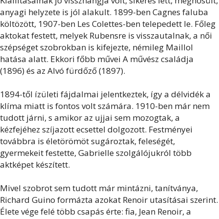
Kiállításainak jó visszhangja volt, sikeres lett, megnősült,
anyagi helyzete is jól alakult. 1899-ben Cagnes faluba
költözött, 1907-ben Les Colettes-ben telepedett le. Főleg
aktokat festett, melyek Rubensre is visszautalnak, a női
szépséget szobrokban is kifejezte, némileg Maillol
hatása alatt. Ekkori főbb művei A művész családja
(1896) és az Alvó fürdőző (1897).
1894-től ízületi fájdalmai jelentkeztek, így a délvidék a
klíma miatt is fontos volt számára. 1910-ben már nem
tudott járni, s amikor az ujjai sem mozogtak, a
kézfejéhez szíjazott ecsettel dolgozott. Festményei
továbbra is életörömöt sugároztak, feleségét,
gyermekeit festette, Gabrielle szolgálójukról több
aktképet készített.
Mivel szobrot sem tudott már mintázni, tanítványa,
Richard Guino formázta azokat Renoir utasításai szerint.
Élete vége felé több csapás érte: fia, Jean Renoir, a