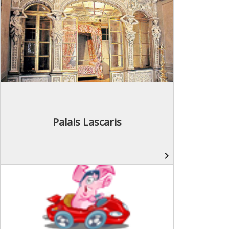
Palais Lascaris
navigate_next