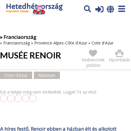
Az oldal sütiket (cookies) használ. További tájékoztatás itt:
Adatvédelmi tájékoztató
Ok
» Franciaország
»
Franciaország
»
Provence-Alpes-Côte d'Azur
»
Cote d'Azur
MUSÉE RENOIR
Kedvencnek
Nyomtatás
jelölöm
Cote d'Azur
Múzeum
Ezt a helyet még nem értékelték. Legyél Te az első:
A híres festő, Renoir ebben a házban élt és alkotott