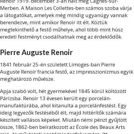
Renoir 1919. december 3-án halt meg Cagnes-sur-
Merben. A Maison Les Collettes-ben számos szoba várja
a látogatókat, amelyek még mindig ugyanúgy vannak
berendezve, mint amikor Renoir itt élt. Köztük
megtekinthető a festő műhelye, ahol több mint húsz
eredeti festményt csodálhatnak meg az érdeklődők.
Pierre Auguste Renoir
1841 február 25-én született Limoges-ban Pierre
Auguste Renoir francia festő, az impresszionizmus egyik
meghatározó művésze.
Apja szabó volt, hét gyermekével 1845 körül költözött
Párizsba. Renoir 13 évesen került egy porcelán-
manufaktúrába, ahol kitanulta a porcelánfestést. Egy
ideig legyezők festéséből élt, majd hittérítők számára
készített vallásos képeket. Miután némi pénzt gyűjtött
össze, 1862-ben beíratkozott az École des Beaux Arts