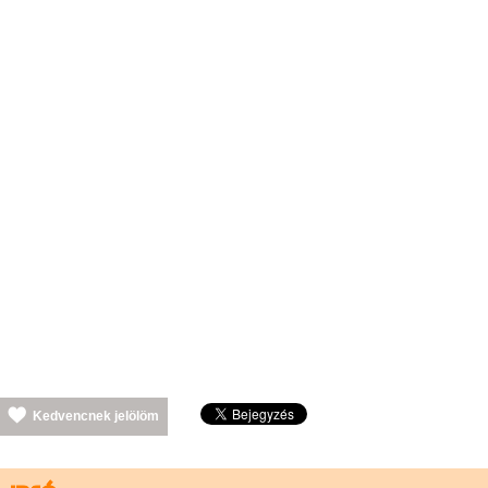
Kedvencnek jelölöm