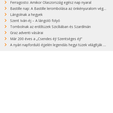
Ferragosto: Amikor Olaszország egész nap nyaral
Bastille nap: A Bastille lerombolása az önkényuralom végét jelentette
Lángolnak a hegyek
Szent Iván-éj – A lángoló folyó
Tombolnak az erdőtüzek Szicíliában és Szardínián
Graz adventi vásárai
Már 200 éves a „Csendes éj! Szentséges éj!”
A nyári napforduló éjjelén legendás hegyi tüzek világítják meg Zugspitzét