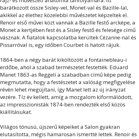
rajz- és művészeti anatómia tanfolyamára. Itt
barátkozott össze Sisley-vel, Monet-val és Bazille-lal,
akikkel az élethez közelebbi művészetet képzeltek el.
Renoir első művei közt vannak a Bazille festő arcképe, a
Monet a kertjében fest és a Sisley festő és felesége című
vásznak. A fiatalok kapcsolatba kerültek Cézanne-nal és
Pissarróval is, egy időben Courbet is hatott rájuk.
1864-ben a négy barát kiköltözött a fontainebleau-i
erdőbe, ahol a szabad természetet festették. Eduard
Manet 1863-as Reggeli a szabadban című képe pedig
megmutatta, hogy a festészetet a valóság megfigyelése
révén lehet megújítani, így Manet lett az új irányzat
vezére. Tíz év kellett, amíg a mozgalom kiformálódott,
az impresszionisták 1874-ben rendezték első közös
kiállításukat.
Világos tónusú, újszerű képeiket a Salon gyakran
elutasította, mégis hamarosan ismertté lettek. Renoir és