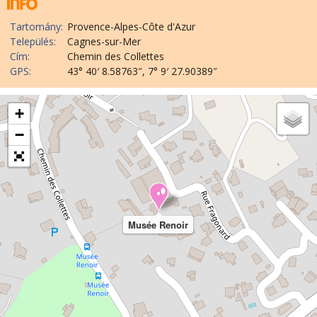
Tartomány:
Provence-Alpes-Côte d'Azur
Település:
Cagnes-sur-Mer
Cím:
Chemin des Collettes
GPS:
43° 40′ 8.58763″, 7° 9′ 27.90389″
+
−
Musée Renoir