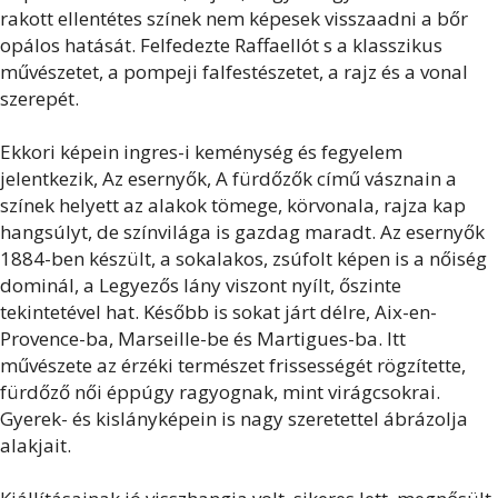
rakott ellentétes színek nem képesek visszaadni a bőr
opálos hatását. Felfedezte Raffaellót s a klasszikus
művészetet, a pompeji falfestészetet, a rajz és a vonal
szerepét.
Ekkori képein ingres-i keménység és fegyelem
jelentkezik, Az esernyők, A fürdőzők című vásznain a
színek helyett az alakok tömege, körvonala, rajza kap
hangsúlyt, de színvilága is gazdag maradt. Az esernyők
1884-ben készült, a sokalakos, zsúfolt képen is a nőiség
dominál, a Legyezős lány viszont nyílt, őszinte
tekintetével hat. Később is sokat járt délre, Aix-en-
Provence-ba, Marseille-be és Martigues-ba. Itt
művészete az érzéki természet frissességét rögzítette,
fürdőző női éppúgy ragyognak, mint virágcsokrai.
Gyerek- és kislányképein is nagy szeretettel ábrázolja
alakjait.