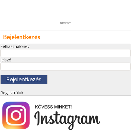
hirdetés
Bejelentkezés
Felhasználónév
Jelszó
Regisztrálok