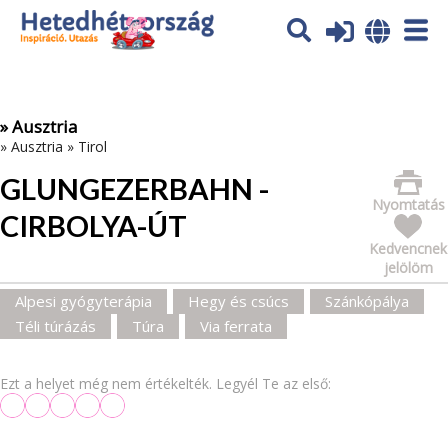
Az oldal sütiket (cookies) használ. További tájékoztatás itt:
Adatvédelmi tájékoztató
Ok
» Ausztria
»
Ausztria
»
Tirol
GLUNGEZERBAHN -
Nyomtatás
CIRBOLYA-ÚT
Kedvencnek
jelölöm
Alpesi gyógyterápia
Hegy és csúcs
Szánkópálya
Téli túrázás
Túra
Via ferrata
Ezt a helyet még nem értékelték. Legyél Te az első: