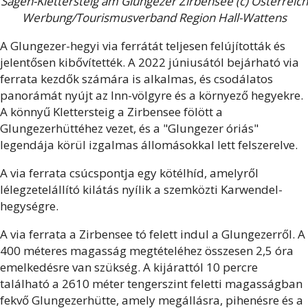
Sagen-Klettersteig am Glungezer Zirbensee (c) Österreich
Werbung/Tourismusverband Region Hall-Wattens
A Glungezer-hegyi via ferrátát teljesen felújították és
jelentősen kibővítették. A 2022 júniusától bejárható via
ferrata kezdők számára is alkalmas, és csodálatos
panorámát nyújt az Inn-völgyre és a környező hegyekre.
A könnyű Klettersteig a Zirbensee fölött a
Glungezerhüttéhez vezet, és a "Glungezer óriás"
legendája körül izgalmas állomásokkal lett felszerelve.
A via ferrata csúcspontja egy kötélhíd, amelyről
lélegzetelállító kilátás nyílik a szemközti Karwendel-
hegységre.
A via ferrata a Zirbensee tó felett indul a Glungezerről. A
400 méteres magasság megtételéhez összesen 2,5 óra
emelkedésre van szükség. A kijárattól 10 percre
található a 2610 méter tengerszint feletti magasságban
fekvő Glungezerhütte, amely megállásra, pihenésre és a