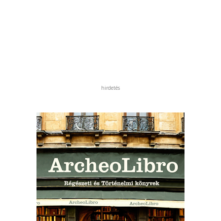
hirdetés