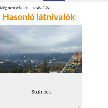
Még nem érkezett hozzászólás!
Hasonló látnivalók
Stuhleck
navigate_next