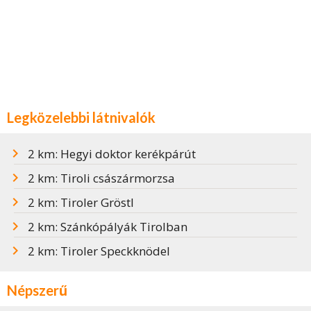
Legközelebbi látnivalók
2 km: Hegyi doktor kerékpárút
2 km: Tiroli császármorzsa
2 km: Tiroler Gröstl
2 km: Szánkópályák Tirolban
2 km: Tiroler Speckknödel
Népszerű