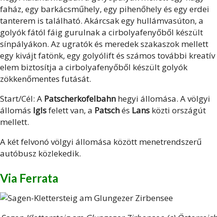
faház, egy barkácsműhely, egy pihenőhely és egy erdei
tanterem is található. Akárcsak egy hullámvasúton, a
golyók fától fáig gurulnak a cirbolyafenyőből készült
sínpályákon. Az ugratók és meredek szakaszok mellett
egy kivájt fatönk, egy golyólift és számos további kreatív
elem biztosítja a cirbolyafenyőből készült golyók
zökkenőmentes futását.
Start/Cél: A
Patscherkofelbahn
hegyi állomása. A völgyi
állomás
Igls
felett van, a
Patsch
és
Lans
közti országút
mellett.
A két felvonó völgyi állomása között menetrendszerű
autóbusz közlekedik.
Via Ferrata