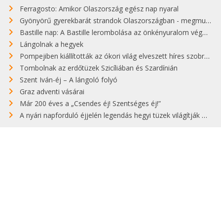
Ferragosto: Amikor Olaszország egész nap nyaral
Gyönyörű gyerekbarát strandok Olaszországban - megmutatjuk a 15 legjobbat
Bastille nap: A Bastille lerombolása az önkényuralom végét jelentette
Lángolnak a hegyek
Pompejiben kiállították az ókori világ elveszett híres szobrának másolatát
Tombolnak az erdőtüzek Szicíliában és Szardínián
Szent Iván-éj – A lángoló folyó
Graz adventi vásárai
Már 200 éves a „Csendes éj! Szentséges éj!”
A nyári napforduló éjjelén legendás hegyi tüzek világítják meg Zugspitzét