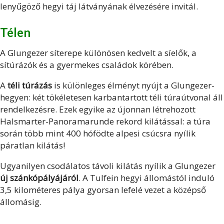
lenyűgöző hegyi táj látványának élvezésére invitál.
Télen
A Glungezer síterepe különösen kedvelt a síelők, a
sítúrázók és a gyermekes családok körében.
A
téli túrázás
is különleges élményt nyújt a Glungezer-
hegyen: két tökéletesen karbantartott téli túraútvonal áll
rendelkezésre. Ezek egyike az újonnan létrehozott
Halsmarter-Panoramarunde rekord kilátással: a túra
során több mint 400 hófödte alpesi csúcsra nyílik
páratlan kilátás!
Ugyanilyen csodálatos távoli kilátás nyílik a Glungezer
új szánkópályájáról
. A Tulfein hegyi állomástól induló
3,5 kilométeres pálya gyorsan lefelé vezet a középső
állomásig.