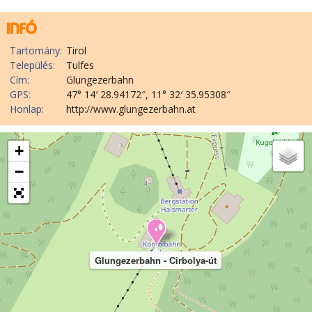
Tartomány:
Tirol
Település:
Tulfes
Cím:
Glungezerbahn
GPS:
47° 14′ 28.94172″, 11° 32′ 35.95308″
Honlap:
http://www.glungezerbahn.at
+
−
Glungezerbahn - Cirbolya-út