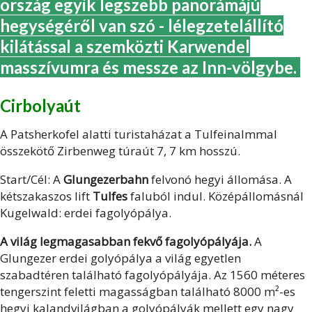
ország egyik legszebb panorámájú
hegységéről van szó - lélegzetelállító
kilátással a szemközti Karwendel
masszívumra és messze az Inn-völgybe.
Cirbolyaút
A Patsherkofel alatti turistaházat a Tulfeinalmmal
összekötő Zirbenweg túraút 7, 7 km hosszú.
Start/Cél: A
Glungezerbahn
felvonó hegyi állomása. A
kétszakaszos lift
Tulfes
faluból indul. Középállomásnál
Kugelwald: erdei fagolyópálya.
A világ legmagasabban fekvő fagolyópályája.
A
Glungezer erdei golyópálya a világ egyetlen
szabadtéren található fagolyópályája. Az 1560 méteres
tengerszint feletti magasságban található 8000 m²-es
hegyi kalandvilágban a golyópályák mellett egy nagy