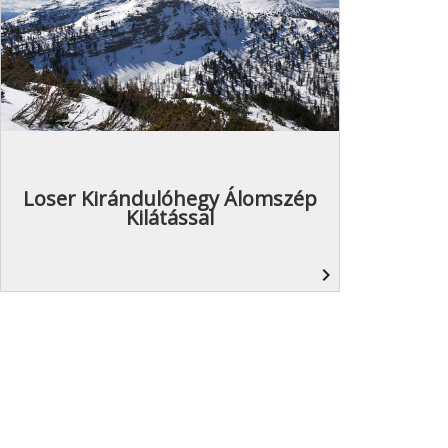
Loser Kirándulóhegy Álomszép
Kilátással
navigate_next