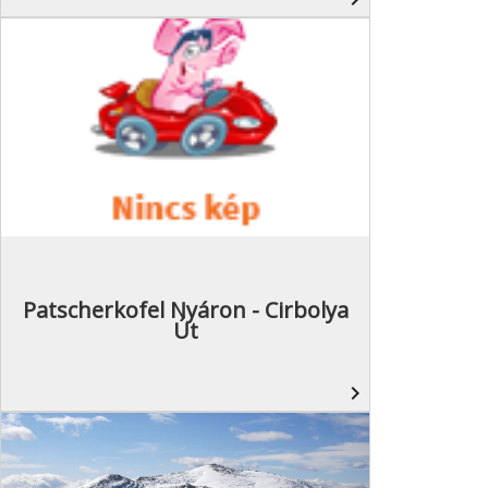
Patscherkofel Nyáron - Cirbolya
Út
navigate_next